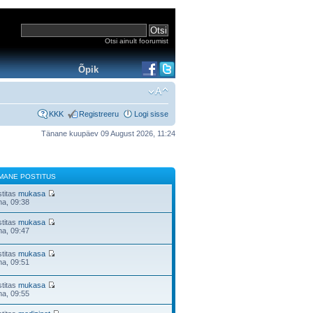
Otsi ainult foorumist
Õpik
KKK
Registreeru
Logi sisse
Tänane kuupäev 09 August 2026, 11:24
IMANE POSTITUS
stitas
mukasa
na, 09:38
stitas
mukasa
na, 09:47
stitas
mukasa
na, 09:51
stitas
mukasa
na, 09:55