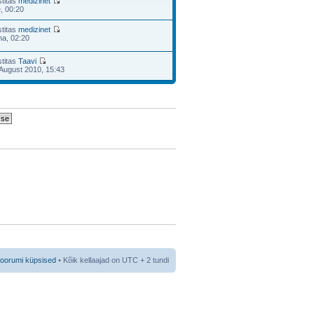
stitas
medizinet
e, 00:20
stitas
medizinet
na, 02:20
stitas
Taavi
August 2010, 15:43
foorumi küpsised
• Kõik kellaajad on UTC + 2 tundi