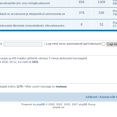
Po
839
1309
taevakaartide jms ostu-müügikuulutused
Eil
Po
378
536
atud on arvamused ja ettepanekud astronoomia.ee
Tä
Po
8
52
ktiivsetele liikmetele omavaheliseks infovahetuseks
27 
l:
|
Logi mind sisse automaatselt igal külastusel
 varjatu ja 406 külalist (põhineb viimase 5 minuti aktiivsetel kasutajatel)
 2026, 04:12, kui neid oli
3425
.
tajaid kokku
1276
• Meie uusim kasutaja on
mukasa
Juhtkond
•
Kustuta kõik 
Po
we
red b
y
p
hpB
B
© 2000, 2002, 2005, 2007 ph
pBB Group
phpbb.ee