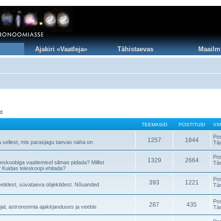
Ajakiri «Vaatleja»
Tähistaevas
Maailm
id
TEEMASID
POSTITUSI
VI
Po
1257
1844
a sellest, mis parasjagu taevas näha on
Tä
Po
1329
2664
teleskoobiga vaatlemisel silmas pidada? Millist
Tä
 Kuidas teleskoopi ehitada?
Po
393
1221
neetidest, süvataeva objektidest. Nõuanded
Tä
Po
287
435
al, astronoomia ajakirjanduses ja veebis
Tä