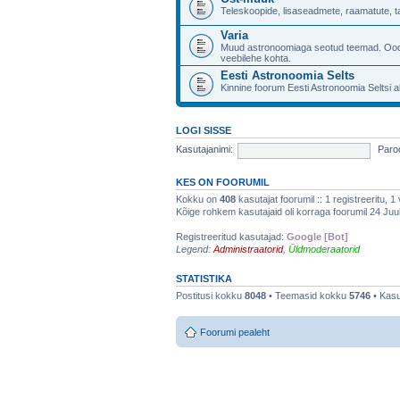
Teleskoopide, lisaseadmete, raamatute, 
Varia
Muud astronoomiaga seotud teemad. Ood
veebilehe kohta.
Eesti Astronoomia Selts
Kinnine foorum Eesti Astronoomia Seltsi a
LOGI SISSE
Kasutajanimi:
Paroo
KES ON FOORUMIL
Kokku on
408
kasutajat foorumil :: 1 registreeritu, 1
Kõige rohkem kasutajaid oli korraga foorumil 24 Juuli
Registreeritud kasutajad:
Google [Bot]
Legend:
Administraatorid
,
Üldmoderaatorid
STATISTIKA
Postitusi kokku
8048
• Teemasid kokku
5746
• Kasu
Foorumi pealeht