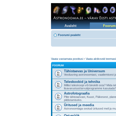
Avaleht
Foorum
Foorumi pealeht
Vaata vastamata postitusi
•
Vaata aktiivseid teemas
FOORUM
Tähistaevas ja Universum
Vestlusring astronoomiast, vaatlemisest j
Teleskoobid ja tehnika
Millist teleskoopi või binoklit osta? Mida 
lisavarustust/arvutiprogramme kasutada?
Astrofotograafia
Pilte tähistaevast, Kuust, Päikesest, pla
pildistamiseks.
Üritused ja meedia
Astronoomiaga seotud üritused meil ja muj
Ost-müük