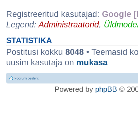
Registreeritud kasutajad:
Google [
Legend:
Administraatorid
,
Üldmoder
STATISTIKA
Postitusi kokku
8048
• Teemasid k
uusim kasutaja on
mukasa
Foorumi pealeht
Po
we
red b
y
p
hpB
B
© 200