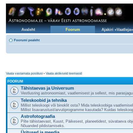
Avaleht
Foorum
Ajakiri «Vaatleja»
Foorumi pealeht
Vaata vastamata postitusi
•
Vaata aktiivseid teemasid
FOORUM
Tähistaevas ja Universum
Vestlusring astronoomiast, vaatlemisest ja sellest, mis parasjag
Teleskoobid ja tehnika
Millist teleskoopi või binoklit osta? Mida teleskoobiga vaatlemise
Millist lisavarustust/arvutiprogramme kasutada? Kuidas teleskoop
Astrofotograafia
Pilte tähistaevast, Kuust, Päikesest, planeetidest, süvataeva obj
Nõuanded pildistamiseks.
Üritused ja meedia