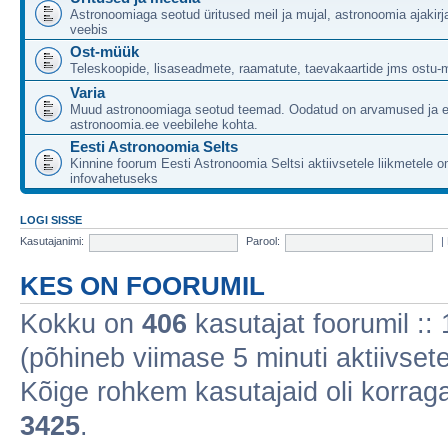
Astronoomiaga seotud üritused meil ja mujal, astronoomia ajakirj
veebis
Ost-müük
Teleskoopide, lisaseadmete, raamatute, taevakaartide jms ostu-
Varia
Muud astronoomiaga seotud teemad. Oodatud on arvamused ja 
astronoomia.ee veebilehe kohta.
Eesti Astronoomia Selts
Kinnine foorum Eesti Astronoomia Seltsi aktiivsetele liikmetele 
infovahetuseks
LOGI SISSE
Kasutajanimi:
Parool:
|
KES ON FOORUMIL
Kokku on
406
kasutajat foorumil :: 1
(põhineb viimase 5 minuti aktiivsete
Kõige rohkem kasutajaid oli korraga 
3425
.