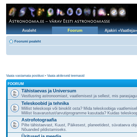
Avaleht
Foorum
Ajakiri «Vaatleja»
Foorumi pealeht
Vaata vastamata postitusi
•
Vaata aktiivseid teemasid
FOORUM
Tähistaevas ja Universum
Vestlusring astronoomiast, vaatlemisest ja sellest, mis parasjag
Teleskoobid ja tehnika
Millist teleskoopi või binoklit osta? Mida teleskoobiga vaatlemise
Millist lisavarustust/arvutiprogramme kasutada? Kuidas teleskoop
Astrofotograafia
Pilte tähistaevast, Kuust, Päikesest, planeetidest, süvataeva obj
Nõuanded pildistamiseks.
Üritused ja meedia