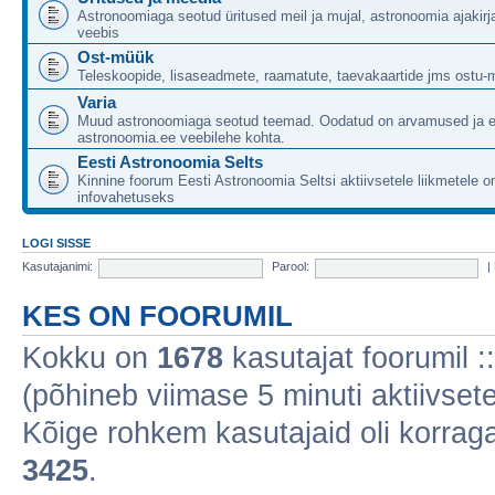
Astronoomiaga seotud üritused meil ja mujal, astronoomia ajakirj
veebis
Ost-müük
Teleskoopide, lisaseadmete, raamatute, taevakaartide jms ostu-
Varia
Muud astronoomiaga seotud teemad. Oodatud on arvamused ja 
astronoomia.ee veebilehe kohta.
Eesti Astronoomia Selts
Kinnine foorum Eesti Astronoomia Seltsi aktiivsetele liikmetele 
infovahetuseks
LOGI SISSE
Kasutajanimi:
Parool:
|
KES ON FOORUMIL
Kokku on
1678
kasutajat foorumil ::
(põhineb viimase 5 minuti aktiivsete
Kõige rohkem kasutajaid oli korraga 
3425
.