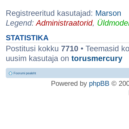
Registreeritud kasutajad:
Marson
Legend:
Administraatorid
,
Üldmoder
STATISTIKA
Postitusi kokku
7710
• Teemasid k
uusim kasutaja on
torusmercury
Foorumi pealeht
Po
we
red b
y
p
hpB
B
© 200