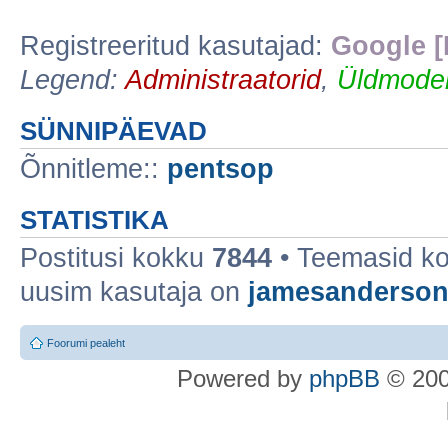
Registreeritud kasutajad:
Google [
Legend:
Administraatorid
,
Üldmoder
SÜNNIPÄEVAD
Õnnitleme::
pentsop
STATISTIKA
Postitusi kokku
7844
• Teemasid k
uusim kasutaja on
jamesanderso
Foorumi pealeht
Po
we
red b
y
p
hpB
B
© 200