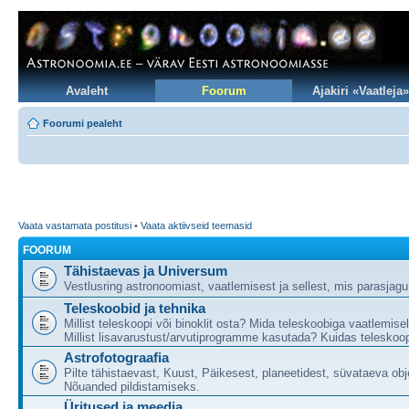
Avaleht
Foorum
Ajakiri «Vaatleja»
Foorumi pealeht
Vaata vastamata postitusi
•
Vaata aktiivseid teemasid
FOORUM
Tähistaevas ja Universum
Vestlusring astronoomiast, vaatlemisest ja sellest, mis parasjag
Teleskoobid ja tehnika
Millist teleskoopi või binoklit osta? Mida teleskoobiga vaatlemise
Millist lisavarustust/arvutiprogramme kasutada? Kuidas teleskoop
Astrofotograafia
Pilte tähistaevast, Kuust, Päikesest, planeetidest, süvataeva obj
Nõuanded pildistamiseks.
Üritused ja meedia