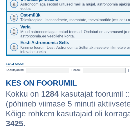
Astronoomiaga seotud üritused meil ja mujal, astronoomia ajakirj
veebis
Ost-müük
Teleskoopide, lisaseadmete, raamatute, taevakaartide jms ostu-
Varia
Muud astronoomiaga seotud teemad. Oodatud on arvamused ja 
astronoomia.ee veebilehe kohta.
Eesti Astronoomia Selts
Kinnine foorum Eesti Astronoomia Seltsi aktiivsetele liikmetele 
infovahetuseks
LOGI SISSE
Kasutajanimi:
Parool:
|
KES ON FOORUMIL
Kokku on
1284
kasutajat foorumil :: 
(põhineb viimase 5 minuti aktiivsete
Kõige rohkem kasutajaid oli korraga 
3425
.