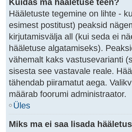
Kuidas ma hääletuse teen?
Hääletuste tegemine on lihte - 
esimest postitust) peaksid näg
kirjutamisvälja all (kui seda ei 
hääletuse algatamiseks). Peaksid
vähemalt kaks vastusevarianti (s
sisesta see vastavale reale. Hää
tähendab piiramatut aega. Valikva
määrab foorumi administraator.
Üles
Miks ma ei saa lisada hääletus