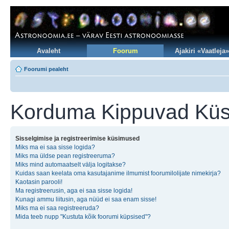
Avaleht
Foorum
Ajakiri «Vaatleja»
Foorumi pealeht
Korduma Kippuvad Kü
Sisselgimise ja registreerimise küsimused
Miks ma ei saa sisse logida?
Miks ma üldse pean registreeruma?
Miks mind automaatselt välja logitakse?
Kuidas saan keelata oma kasutajanime ilmumist foorumilolijate nimekirja?
Kaotasin parooli!
Ma registreerusin, aga ei saa sisse logida!
Kunagi ammu liitusin, aga nüüd ei saa enam sisse!
Miks ma ei saa registreeruda?
Mida teeb nupp "Kustuta kõik foorumi küpsised"?