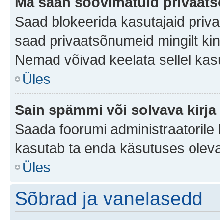
Ma saan soovimatuid privaat
Saad blokeerida kasutajaid priv
saad privaatsõnumeid mingilt kindl
Nemad võivad keelata sellel kas
Üles
Sain spämmi või solvava kirja
Saada foorumi administraatorile k
kasutab ta enda käsutuses oleva
Üles
Sõbrad ja vanelasedd