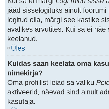
Kui sa ei märgi
Logi mind sisse a
jääd sisselogituks ainult foorumi
logitud olla, märgi see kastike s
avalikes arvutites. Kui sa ei näe
keelanud.
Üles
Kuidas saan keelata oma kasut
nimekirja?
Oma profiilist leiad sa valiku
Pei
aktiveerid, näevad sind ainult ad
kasutaja.