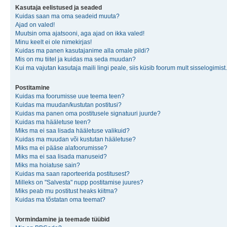
Kasutaja eelistused ja seaded
Kuidas saan ma oma seadeid muuta?
Ajad on valed!
Muutsin oma ajatsooni, aga ajad on ikka valed!
Minu keelt ei ole nimekirjas!
Kuidas ma panen kasutajanime alla omale pildi?
Mis on mu tiitel ja kuidas ma seda muudan?
Kui ma vajutan kasutaja maili lingi peale, siis küsib foorum mult sisselogimist.
Postitamine
Kuidas ma foorumisse uue teema teen?
Kuidas ma muudan/kustutan postitusi?
Kuidas ma panen oma postitusele signatuuri juurde?
Kuidas ma hääletuse teen?
Miks ma ei saa lisada hääletuse valikuid?
Kuidas ma muudan või kustutan hääletuse?
Miks ma ei pääse alafoorumisse?
Miks ma ei saa lisada manuseid?
Miks ma hoiatuse sain?
Kuidas ma saan raporteerida postitusest?
Milleks on "Salvesta" nupp postitamise juures?
Miks peab mu postitust heaks kiitma?
Kuidas ma tõstatan oma teemat?
Vormindamine ja teemade tüübid