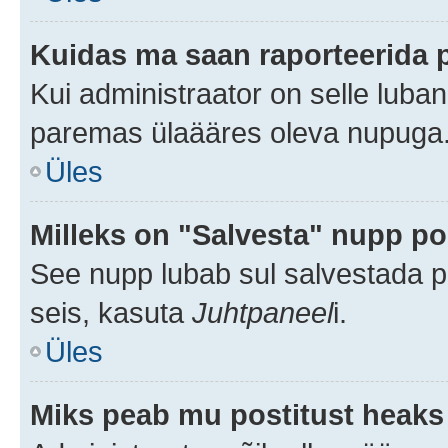
Kuidas ma saan raporteerida 
Kui administraator on selle luba
paremas ülaääres oleva nupuga
Üles
Milleks on "Salvesta" nupp po
See nupp lubab sul salvestada po
seis, kasuta
Juhtpaneel
i.
Üles
Miks peab mu postitust heaks