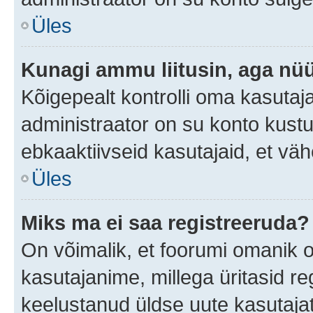
Üles
Kunagi ammu liitusin, aga nüü
Kõigepealt kontrolli oma kasutaj
administraator on su konto kust
ebkaaktiivseid kasutajaid, et v
Üles
Miks ma ei saa registreeruda?
On võimalik, et foorumi omanik 
kasutajanime, millega üritasid re
keelustanud üldse uute kasutaja