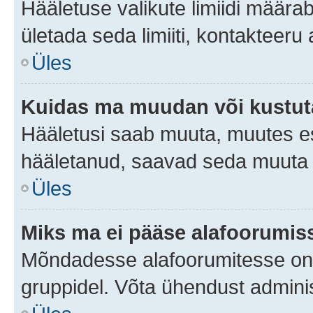
Hääletuse valikute limiidi määra
ületada seda limiiti, kontakteeru
Üles
Kuidas ma muudan või kustut
Hääletusi saab muuta, muutes es
hääletanud, saavad seda muuta a
Üles
Miks ma ei pääse alafoorumis
Mõndadesse alafoorumitesse on li
gruppidel. Võta ühendust adminis