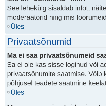
See lehekülg sisaldab infot, näit
moderaatorid ning mis foorumei
Üles
Privaatsõnumid
Ma ei saa privaatsõnumeid saa
Sa ei ole kas sisse loginud või 
privaatsõnumite saatmise. Võib ka 
põhjusel teadete saatmine keela
Üles