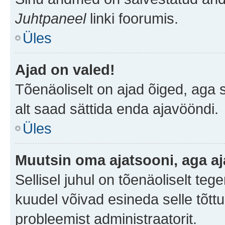
Juhtpaneel
linki foorumis.
Üles
Ajad on valed!
Tõenäoliselt on ajad õiged, aga sa
alt saad sättida enda ajavööndi.
Üles
Muutsin oma ajatsooni, aga aj
Sellisel juhul on tõenäoliselt te
kuudel võivad esineda selle tõttu
probleemist administraatorit.