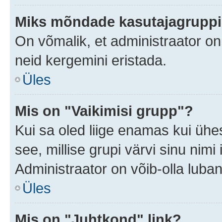
Miks mõndade kasutajagruppid
On võmalik, et administraator o
neid kergemini eristada.
Üles
Mis on "Vaikimisi grupp"?
Kui sa oled liige enamas kui ühe
see, millise grupi värvi sinu nimi il
Administraator on võib-olla luban
Üles
Mis on "Juhtkond" link?