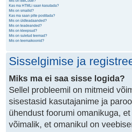
Mis on BBCode?
Kas ma HTMLi saan kasutada?
Mis on smailid?
Kas ma saan pilte postitada?
Mis on üldteadaanded?
Mis on teadeanded?
Mis on kleepsud?
Mis on suletud teemad?
Mis on teemaikoonid?
Sisselgimise ja registr
Miks ma ei saa sisse logida?
Sellel probleemil on mitmeid võim
sisestasid kasutajanime ja parool
ühendust foorumi omanikuga, et 
võimalik, et omanikul on veebiser