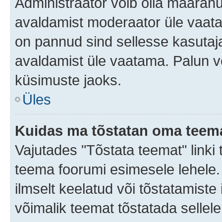
Administraator võib olla määran
avaldamist moderaator üle vaata
on pannud sind sellesse kasutaja
avaldamist üle vaatama. Palun v
küsimuste jaoks.
Üles
Kuidas ma tõstatan oma teem
Vajutades "Tõstata teemat" linki
teema foorumi esimesele lehele.
ilmselt keelatud või tõstatamiste 
võimalik teemat tõstatada sellele