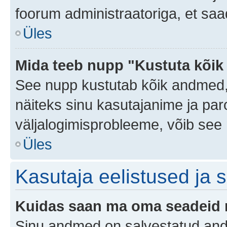
foorum administraatoriga, et saa
Üles
Mida teeb nupp "Kustuta kõik
See nupp kustutab kõik andmed,
näiteks sinu kasutajanime ja paro
väljalogimisprobleeme, võib see 
Üles
Kasutaja eelistused ja 
Kuidas saan ma oma seadeid
Sinu andmed on salvestatud an