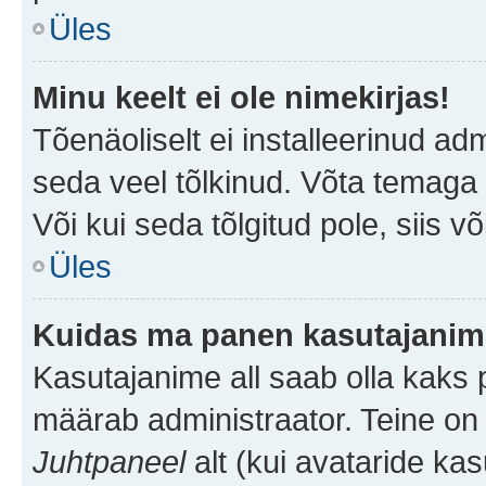
Üles
Minu keelt ei ole nimekirjas!
Tõenäoliselt ei installeerinud adm
seda veel tõlkinud. Võta temaga ü
Või kui seda tõlgitud pole, siis v
Üles
Kuidas ma panen kasutajanime
Kasutajanime all saab olla kaks pi
määrab administraator. Teine on 
Juhtpaneel
alt (kui avataride ka