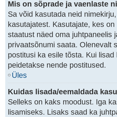
Mis on sõprade ja vaenlaste n
Sa võid kasutada neid nimekirju
kasutajatest. Kasutajate, kes on
staatust näed oma juhtpaneelis ja
privaatsõnumi saata. Olenevalt st
postitusi ka esile tõsta. Kui lisa
peidetakse nende postitused.
Üles
Kuidas lisada/eemaldada kasut
Selleks on kaks moodust. Iga kasu
lisamiseks. Lisaks saad ka juhtp