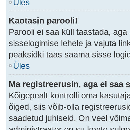
Üles
Kaotasin parooli!
Parooli ei saa küll taastada, ag
sisselogimise lehele ja vajuta lin
peaksidki taas saama sisse logi
Üles
Ma registreerusin, aga ei saa s
Kõigepealt kontrolli oma kasutaja
õiged, siis võib-olla registreerus
saadetud juhiseid. On veel võimal
administraator on su konto sulg