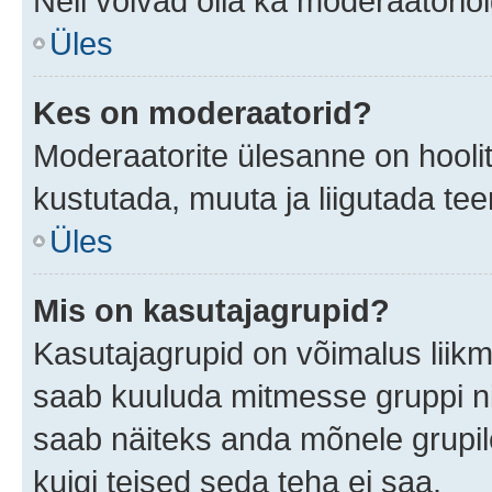
Neil võivad olla ka moderaatoriõ
Üles
Kes on moderaatorid?
Moderaatorite ülesanne on hooli
kustutada, muuta ja liigutada te
Üles
Mis on kasutajagrupid?
Kasutajagrupid on võimalus liik
saab kuuluda mitmesse gruppi nin
saab näiteks anda mõnele grupi
kuigi teised seda teha ei saa.