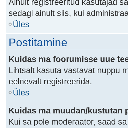
Ainult registreeritud kasutajad 
sedagi ainult siis, kui administr
Üles
Postitamine
Kuidas ma foorumisse uue te
Lihtsalt kasuta vastavat nuppu mi
eelnevalt registreerida.
Üles
Kuidas ma muudan/kustutan p
Kui sa pole moderaator, saad sa 