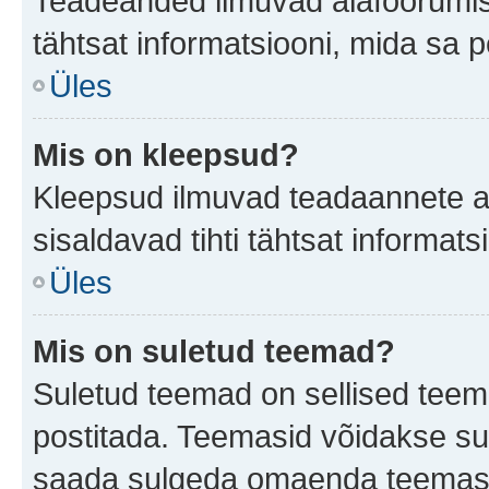
Teadeanded ilmuvad alafoorumis t
tähtsat informatsiooni, mida sa 
Üles
Mis on kleepsud?
Kleepsud ilmuvad teadaannete all
sisaldavad tihti tähtsat informat
Üles
Mis on suletud teemad?
Suletud teemad on sellised teem
postitada. Teemasid võidakse su
saada sulgeda omaenda teemasid,