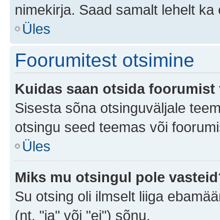
nimekirja. Saad samalt lehelt k
Üles
Foorumitest otsimine
Kuidas saan otsida foorumist 
Sisesta sõna otsinguväljale teem
otsingu seed teemas või foorumis
Üles
Miks mu otsingul pole vasteid
Su otsing oli ilmselt liiga ebamää
(nt. "ja" või "ei") sõnu.