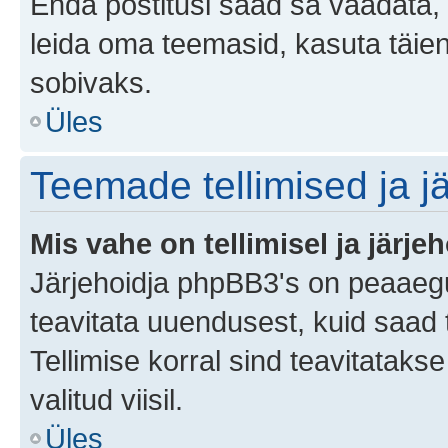
Enda postitusi saad sa vaadata, k
leida oma teemasid, kasuta täien
sobivaks.
Üles
Teemade tellimised ja j
Mis vahe on tellimisel ja järjeh
Järjehoidja phpBB3's on peaaegu
teavitata uuendusest, kuid saad t
Tellimise korral sind teavitatak
valitud viisil.
Üles