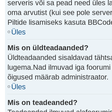
serveris või sa pead need üles l
oma arvutist (kui see pole server
Piltide lisamiseks kasuta BBCode
Üles
Mis on üldteadaanded?
Üldteadaanded sisaldavad tähtsat
lugema.Nad ilmuvad iga foorumi 
õigused määrab administraator.
Üles
Mis on teadeanded?