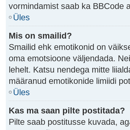
vormindamist saab ka BBCode ab
Üles
Mis on smailid?
Smailid ehk emotikonid on väikse
oma emotsioone väljendada. Neid
lehelt. Katsu nendega mitte liial
määranud emotikonide limiidi pot
Üles
Kas ma saan pilte postitada?
Pilte saab postitusse kuvada, a