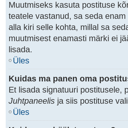
Muutmiseks kasuta postituse kõr
teatele vastanud, sa seda enam 
alla kiri selle kohta, millal sa s
muutmisest enamasti märki ei jää
lisada.
Üles
Kuidas ma panen oma postitus
Et lisada signatuuri postitusele,
Juhtpaneelis
ja siis postituse va
Üles