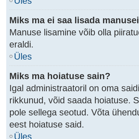
Üles
Miks ma ei saa lisada manuse
Manuse lisamine võib olla piiratu
eraldi.
Üles
Miks ma hoiatuse sain?
Igal administraatoril on oma saidi
rikkunud, võid saada hoiatuse. 
pole sellega seotud. Võta ühendus
eest hoiatuse said.
Üles