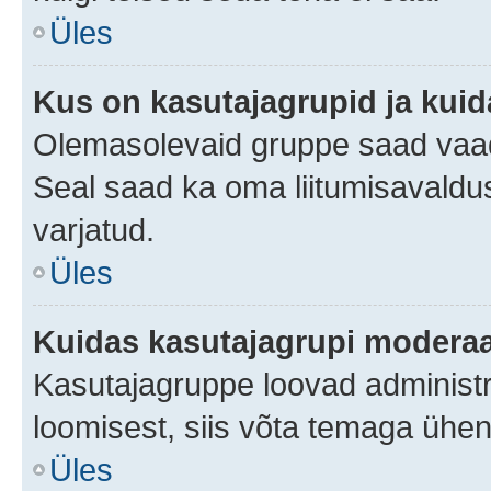
Üles
Kus on kasutajagrupid ja kuid
Olemasolevaid gruppe saad vaad
Seal saad ka oma liitumisavaldus
varjatud.
Üles
Kuidas kasutajagrupi moderaa
Kasutajagruppe loovad administra
loomisest, siis võta temaga ühen
Üles