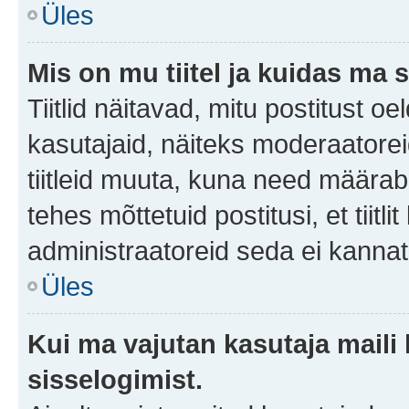
Üles
Mis on mu tiitel ja kuidas m
Tiitlid näitavad, mitu postitust oe
kasutajaid, näiteks moderaatorei
tiitleid muuta, kuna need määrab 
tehes mõttetuid postitusi, et tii
administraatoreid seda ei kanna
Üles
Kui ma vajutan kasutaja maili 
sisselogimist.