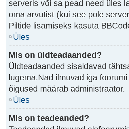
serveris või sa pead need üles l
oma arvutist (kui see pole server
Piltide lisamiseks kasuta BBCode
Üles
Mis on üldteadaanded?
Üldteadaanded sisaldavad tähtsat
lugema.Nad ilmuvad iga foorumi 
õigused määrab administraator.
Üles
Mis on teadeanded?