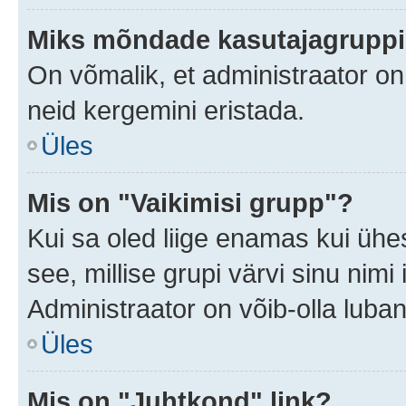
Miks mõndade kasutajagruppid
On võmalik, et administraator o
neid kergemini eristada.
Üles
Mis on "Vaikimisi grupp"?
Kui sa oled liige enamas kui ühe
see, millise grupi värvi sinu nimi il
Administraator on võib-olla luban
Üles
Mis on "Juhtkond" link?