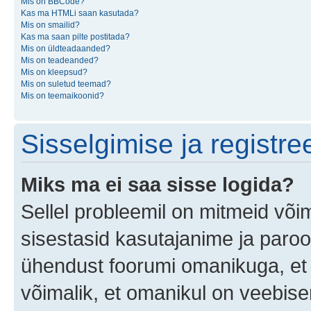
Mis on BBCode?
Kas ma HTMLi saan kasutada?
Mis on smailid?
Kas ma saan pilte postitada?
Mis on üldteadaanded?
Mis on teadeanded?
Mis on kleepsud?
Mis on suletud teemad?
Mis on teemaikoonid?
Sisselgimise ja registr
Miks ma ei saa sisse logida?
Sellel probleemil on mitmeid võim
sisestasid kasutajanime ja parool
ühendust foorumi omanikuga, et 
võimalik, et omanikul on veebiser