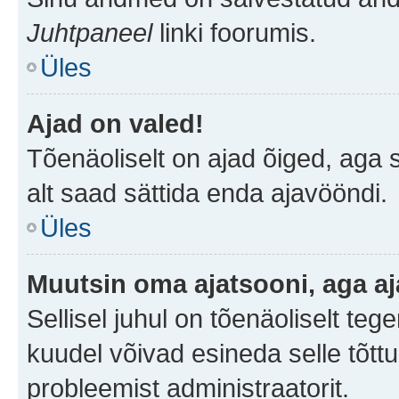
Juhtpaneel
linki foorumis.
Üles
Ajad on valed!
Tõenäoliselt on ajad õiged, aga sa
alt saad sättida enda ajavööndi.
Üles
Muutsin oma ajatsooni, aga aj
Sellisel juhul on tõenäoliselt te
kuudel võivad esineda selle tõttu
probleemist administraatorit.