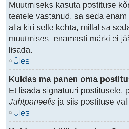
Muutmiseks kasuta postituse kõr
teatele vastanud, sa seda enam 
alla kiri selle kohta, millal sa s
muutmisest enamasti märki ei jää
lisada.
Üles
Kuidas ma panen oma postitus
Et lisada signatuuri postitusele,
Juhtpaneelis
ja siis postituse va
Üles