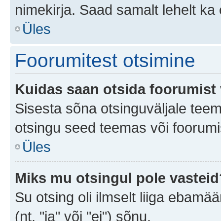
nimekirja. Saad samalt lehelt k
Üles
Foorumitest otsimine
Kuidas saan otsida foorumist 
Sisesta sõna otsinguväljale teem
otsingu seed teemas või foorumis
Üles
Miks mu otsingul pole vasteid
Su otsing oli ilmselt liiga ebamää
(nt. "ja" või "ei") sõnu.