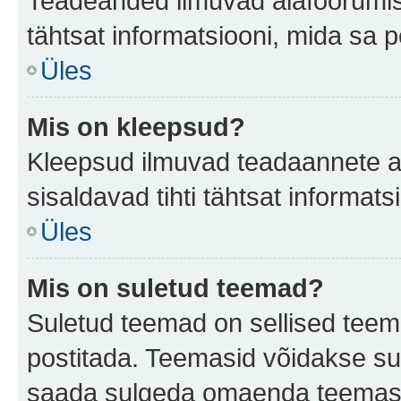
Teadeanded ilmuvad alafoorumis t
tähtsat informatsiooni, mida sa 
Üles
Mis on kleepsud?
Kleepsud ilmuvad teadaannete all
sisaldavad tihti tähtsat informat
Üles
Mis on suletud teemad?
Suletud teemad on sellised teem
postitada. Teemasid võidakse su
saada sulgeda omaenda teemasid,