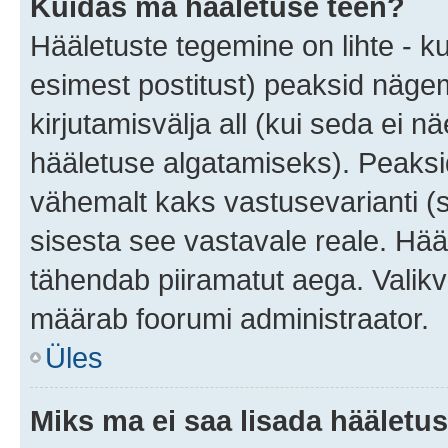
Kuidas ma hääletuse teen?
Hääletuste tegemine on lihte - 
esimest postitust) peaksid näg
kirjutamisvälja all (kui seda ei 
hääletuse algatamiseks). Peaksid
vähemalt kaks vastusevarianti (s
sisesta see vastavale reale. Hää
tähendab piiramatut aega. Valikva
määrab foorumi administraator.
Üles
Miks ma ei saa lisada hääletus