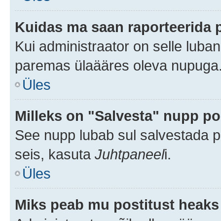
Kuidas ma saan raporteerida 
Kui administraator on selle luba
paremas ülaääres oleva nupuga
Üles
Milleks on "Salvesta" nupp po
See nupp lubab sul salvestada po
seis, kasuta
Juhtpaneel
i.
Üles
Miks peab mu postitust heaks