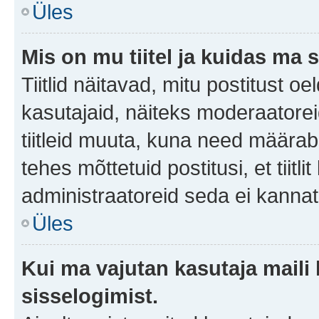
Üles
Mis on mu tiitel ja kuidas m
Tiitlid näitavad, mitu postitust oe
kasutajaid, näiteks moderaatorei
tiitleid muuta, kuna need määrab 
tehes mõttetuid postitusi, et tii
administraatoreid seda ei kanna
Üles
Kui ma vajutan kasutaja maili 
sisselogimist.