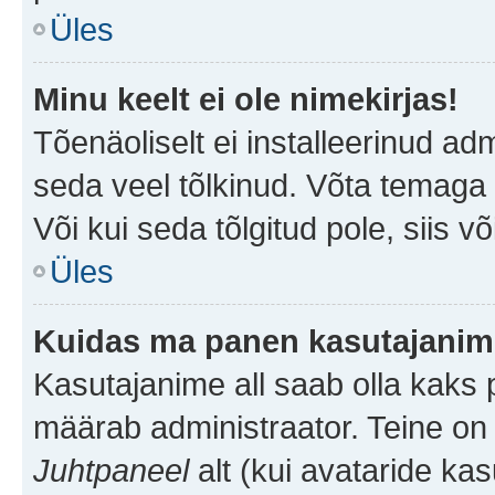
Üles
Minu keelt ei ole nimekirjas!
Tõenäoliselt ei installeerinud adm
seda veel tõlkinud. Võta temaga ü
Või kui seda tõlgitud pole, siis v
Üles
Kuidas ma panen kasutajanime
Kasutajanime all saab olla kaks pi
määrab administraator. Teine on 
Juhtpaneel
alt (kui avataride ka