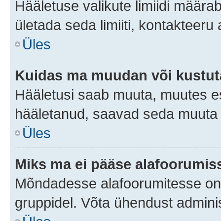
Hääletuse valikute limiidi määra
ületada seda limiiti, kontakteeru
Üles
Kuidas ma muudan või kustut
Hääletusi saab muuta, muutes es
hääletanud, saavad seda muuta a
Üles
Miks ma ei pääse alafoorumis
Mõndadesse alafoorumitesse on li
gruppidel. Võta ühendust adminis