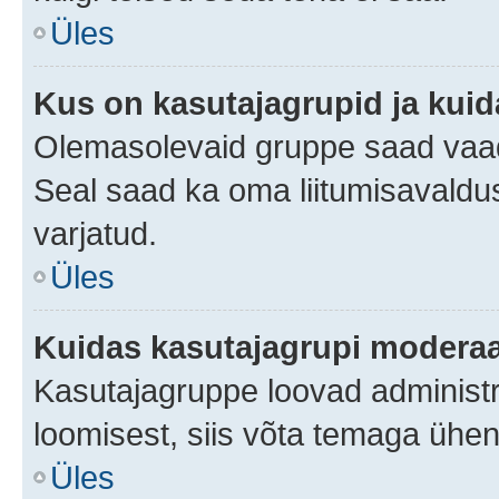
Üles
Kus on kasutajagrupid ja kuid
Olemasolevaid gruppe saad vaad
Seal saad ka oma liitumisavaldus
varjatud.
Üles
Kuidas kasutajagrupi moderaa
Kasutajagruppe loovad administra
loomisest, siis võta temaga ühen
Üles