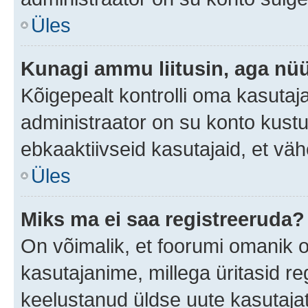
Üles
Kunagi ammu liitusin, aga nüü
Kõigepealt kontrolli oma kasutaj
administraator on su konto kust
ebkaaktiivseid kasutajaid, et v
Üles
Miks ma ei saa registreeruda?
On võimalik, et foorumi omanik 
kasutajanime, millega üritasid re
keelustanud üldse uute kasutaja