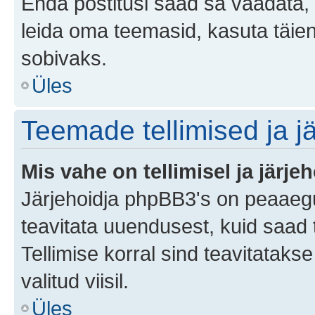
Enda postitusi saad sa vaadata, k
leida oma teemasid, kasuta täien
sobivaks.
Üles
Teemade tellimised ja j
Mis vahe on tellimisel ja järjeh
Järjehoidja phpBB3's on peaaegu
teavitata uuendusest, kuid saad t
Tellimise korral sind teavitatak
valitud viisil.
Üles