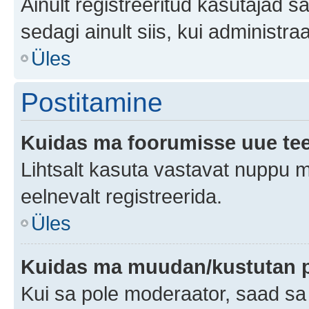
Ainult registreeritud kasutajad 
sedagi ainult siis, kui administr
Üles
Postitamine
Kuidas ma foorumisse uue te
Lihtsalt kasuta vastavat nuppu mi
eelnevalt registreerida.
Üles
Kuidas ma muudan/kustutan p
Kui sa pole moderaator, saad sa 