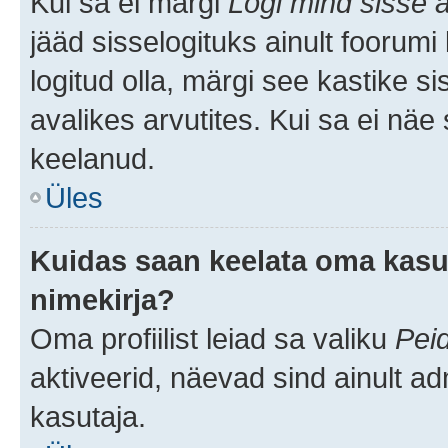
Kui sa ei märgi
Logi mind sisse a
jääd sisselogituks ainult foorumi
logitud olla, märgi see kastike s
avalikes arvutites. Kui sa ei näe
keelanud.
Üles
Kuidas saan keelata oma kasut
nimekirja?
Oma profiilist leiad sa valiku
Pei
aktiveerid, näevad sind ainult ad
kasutaja.