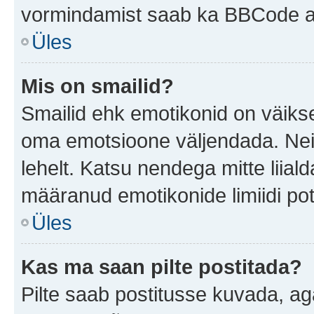
vormindamist saab ka BBCode ab
Üles
Mis on smailid?
Smailid ehk emotikonid on väikse
oma emotsioone väljendada. Neid
lehelt. Katsu nendega mitte liial
määranud emotikonide limiidi pot
Üles
Kas ma saan pilte postitada?
Pilte saab postitusse kuvada, a