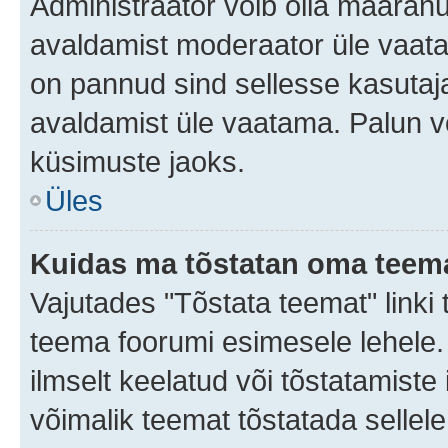
Administraator võib olla määran
avaldamist moderaator üle vaata
on pannud sind sellesse kasutaja
avaldamist üle vaatama. Palun v
küsimuste jaoks.
Üles
Kuidas ma tõstatan oma teem
Vajutades "Tõstata teemat" linki
teema foorumi esimesele lehele.
ilmselt keelatud või tõstatamiste 
võimalik teemat tõstatada sellele