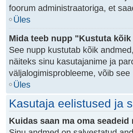
foorum administraatoriga, et saa
Üles
Mida teeb nupp "Kustuta kõik
See nupp kustutab kõik andmed,
näiteks sinu kasutajanime ja paro
väljalogimisprobleeme, võib see 
Üles
Kasutaja eelistused ja 
Kuidas saan ma oma seadeid
Sinu andmed on salvestatud an