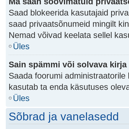
Ma saan soovimatuid privaat
Saad blokeerida kasutajaid priv
saad privaatsõnumeid mingilt kindl
Nemad võivad keelata sellel kas
Üles
Sain spämmi või solvava kirja
Saada foorumi administraatorile k
kasutab ta enda käsutuses oleva
Üles
Sõbrad ja vanelasedd