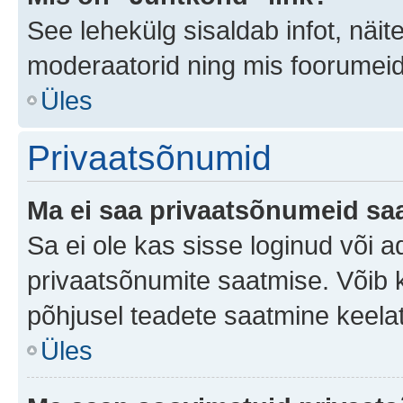
See lehekülg sisaldab infot, näit
moderaatorid ning mis foorumei
Üles
Privaatsõnumid
Ma ei saa privaatsõnumeid saa
Sa ei ole kas sisse loginud või 
privaatsõnumite saatmise. Võib ka 
põhjusel teadete saatmine keela
Üles