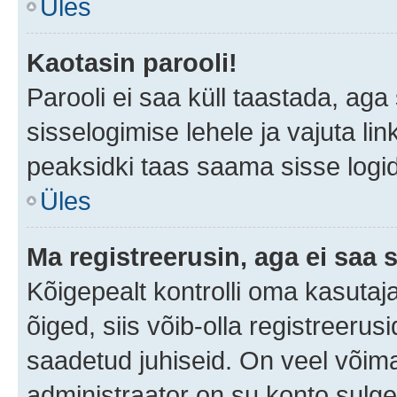
Üles
Kaotasin parooli!
Parooli ei saa küll taastada, ag
sisselogimise lehele ja vajuta lin
peaksidki taas saama sisse logi
Üles
Ma registreerusin, aga ei saa s
Kõigepealt kontrolli oma kasutaja
õiged, siis võib-olla registreerus
saadetud juhiseid. On veel võimal
administraator on su konto sulg