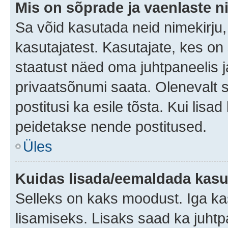
Mis on sõprade ja vaenlaste n
Sa võid kasutada neid nimekirju
kasutajatest. Kasutajate, kes on
staatust näed oma juhtpaneelis ja
privaatsõnumi saata. Olenevalt st
postitusi ka esile tõsta. Kui lisa
peidetakse nende postitused.
Üles
Kuidas lisada/eemaldada kasut
Selleks on kaks moodust. Iga kasu
lisamiseks. Lisaks saad ka juhtp