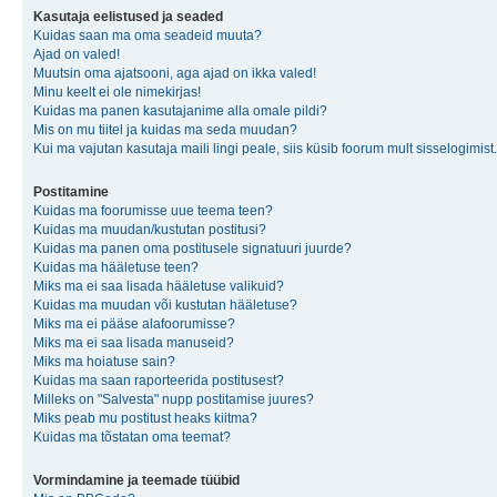
Kasutaja eelistused ja seaded
Kuidas saan ma oma seadeid muuta?
Ajad on valed!
Muutsin oma ajatsooni, aga ajad on ikka valed!
Minu keelt ei ole nimekirjas!
Kuidas ma panen kasutajanime alla omale pildi?
Mis on mu tiitel ja kuidas ma seda muudan?
Kui ma vajutan kasutaja maili lingi peale, siis küsib foorum mult sisselogimist.
Postitamine
Kuidas ma foorumisse uue teema teen?
Kuidas ma muudan/kustutan postitusi?
Kuidas ma panen oma postitusele signatuuri juurde?
Kuidas ma hääletuse teen?
Miks ma ei saa lisada hääletuse valikuid?
Kuidas ma muudan või kustutan hääletuse?
Miks ma ei pääse alafoorumisse?
Miks ma ei saa lisada manuseid?
Miks ma hoiatuse sain?
Kuidas ma saan raporteerida postitusest?
Milleks on "Salvesta" nupp postitamise juures?
Miks peab mu postitust heaks kiitma?
Kuidas ma tõstatan oma teemat?
Vormindamine ja teemade tüübid