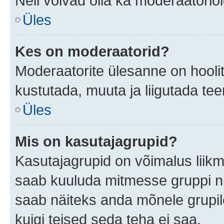
Neil võivad olla ka moderaatoriõ
Üles
Kes on moderaatorid?
Moderaatorite ülesanne on hooli
kustutada, muuta ja liigutada te
Üles
Mis on kasutajagrupid?
Kasutajagrupid on võimalus liik
saab kuuluda mitmesse gruppi nin
saab näiteks anda mõnele grupi
kuigi teised seda teha ei saa.