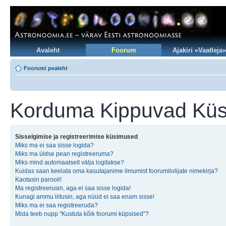
Avaleht
Foorum
Ajakiri «Vaatleja»
Foorumi pealeht
Korduma Kippuvad Kü
Sisselgimise ja registreerimise küsimused
Miks ma ei saa sisse logida?
Miks ma üldse pean registreeruma?
Miks mind automaatselt välja logitakse?
Kuidas saan keelata oma kasutajanime ilmumist foorumilolijate nimekirja?
Kaotasin parooli!
Ma registreerusin, aga ei saa sisse logida!
Kunagi ammu liitusin, aga nüüd ei saa enam sisse!
Miks ma ei saa registreeruda?
Mida teeb nupp "Kustuta kõik foorumi küpsised"?