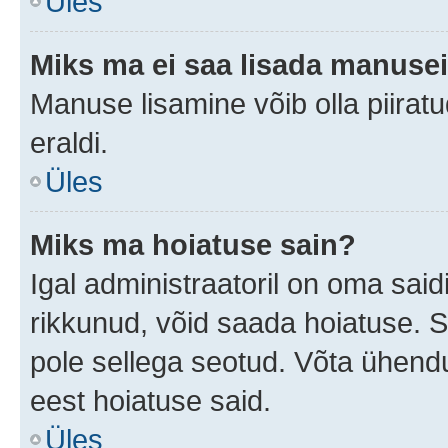
Üles
Miks ma ei saa lisada manuse
Manuse lisamine võib olla piiratu
eraldi.
Üles
Miks ma hoiatuse sain?
Igal administraatoril on oma saidi
rikkunud, võid saada hoiatuse. 
pole sellega seotud. Võta ühendus
eest hoiatuse said.
Üles