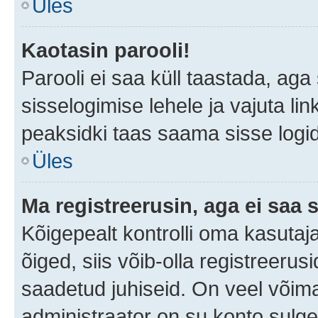
Üles
Kaotasin parooli!
Parooli ei saa küll taastada, ag
sisselogimise lehele ja vajuta lin
peaksidki taas saama sisse logi
Üles
Ma registreerusin, aga ei saa s
Kõigepealt kontrolli oma kasutaja
õiged, siis võib-olla registreerus
saadetud juhiseid. On veel võimal
administraator on su konto sulg