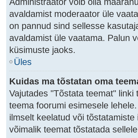
Administraator võib olla määran
avaldamist moderaator üle vaata
on pannud sind sellesse kasutaja
avaldamist üle vaatama. Palun v
küsimuste jaoks.
Üles
Kuidas ma tõstatan oma teem
Vajutades "Tõstata teemat" linki
teema foorumi esimesele lehele.
ilmselt keelatud või tõstatamiste 
võimalik teemat tõstatada sellele