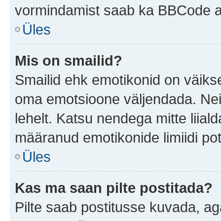
vormindamist saab ka BBCode ab
Üles
Mis on smailid?
Smailid ehk emotikonid on väikse
oma emotsioone väljendada. Neid
lehelt. Katsu nendega mitte liial
määranud emotikonide limiidi pot
Üles
Kas ma saan pilte postitada?
Pilte saab postitusse kuvada, a