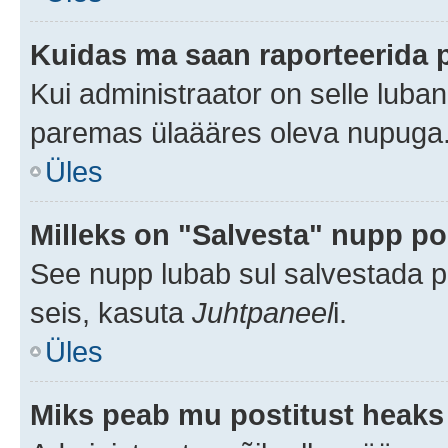
Kuidas ma saan raporteerida 
Kui administraator on selle luba
paremas ülaääres oleva nupuga
Üles
Milleks on "Salvesta" nupp po
See nupp lubab sul salvestada po
seis, kasuta
Juhtpaneel
i.
Üles
Miks peab mu postitust heaks