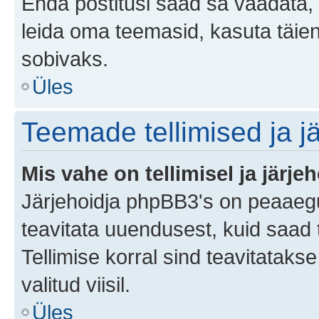
Enda postitusi saad sa vaadata, k
leida oma teemasid, kasuta täien
sobivaks.
Üles
Teemade tellimised ja j
Mis vahe on tellimisel ja järjeh
Järjehoidja phpBB3's on peaaegu
teavitata uuendusest, kuid saad t
Tellimise korral sind teavitatak
valitud viisil.
Üles