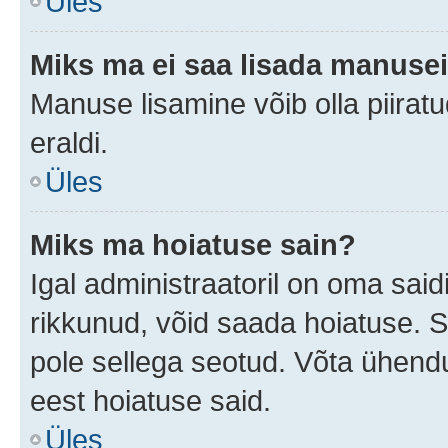
Üles
Miks ma ei saa lisada manuse
Manuse lisamine võib olla piiratu
eraldi.
Üles
Miks ma hoiatuse sain?
Igal administraatoril on oma saidi
rikkunud, võid saada hoiatuse. 
pole sellega seotud. Võta ühendus
eest hoiatuse said.
Üles