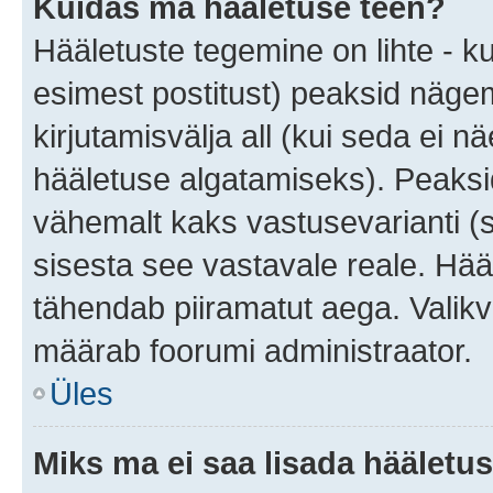
Kuidas ma hääletuse teen?
Hääletuste tegemine on lihte - 
esimest postitust) peaksid näg
kirjutamisvälja all (kui seda ei 
hääletuse algatamiseks). Peaksid
vähemalt kaks vastusevarianti (s
sisesta see vastavale reale. Hää
tähendab piiramatut aega. Valikva
määrab foorumi administraator.
Üles
Miks ma ei saa lisada hääletus