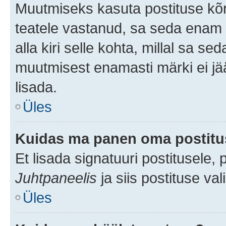
Muutmiseks kasuta postituse kõr
teatele vastanud, sa seda enam 
alla kiri selle kohta, millal sa s
muutmisest enamasti märki ei jää
lisada.
Üles
Kuidas ma panen oma postitus
Et lisada signatuuri postitusele,
Juhtpaneelis
ja siis postituse va
Üles