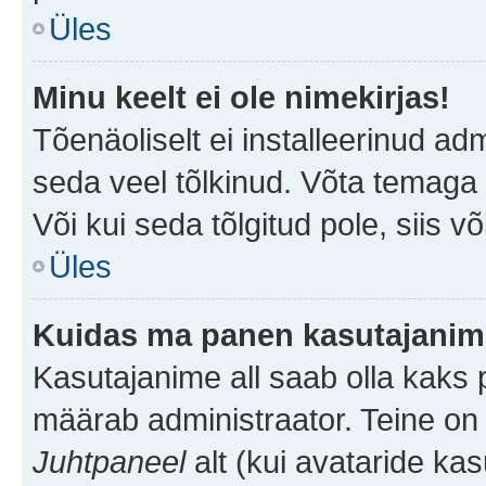
Üles
Minu keelt ei ole nimekirjas!
Tõenäoliselt ei installeerinud adm
seda veel tõlkinud. Võta temaga ü
Või kui seda tõlgitud pole, siis v
Üles
Kuidas ma panen kasutajanime
Kasutajanime all saab olla kaks pi
määrab administraator. Teine on 
Juhtpaneel
alt (kui avataride ka