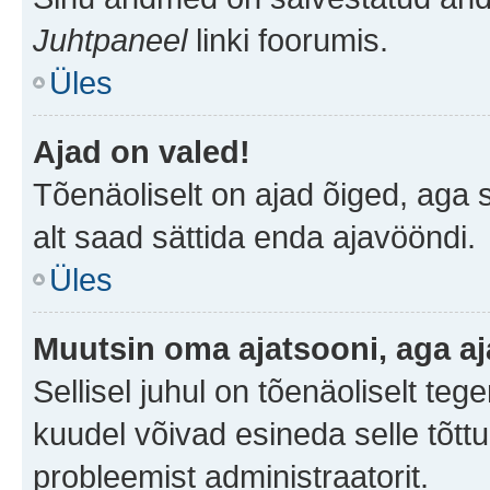
Juhtpaneel
linki foorumis.
Üles
Ajad on valed!
Tõenäoliselt on ajad õiged, aga sa
alt saad sättida enda ajavööndi.
Üles
Muutsin oma ajatsooni, aga aj
Sellisel juhul on tõenäoliselt te
kuudel võivad esineda selle tõttu
probleemist administraatorit.