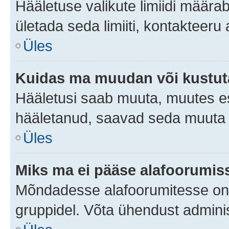
Hääletuse valikute limiidi määra
ületada seda limiiti, kontakteeru
Üles
Kuidas ma muudan või kustut
Hääletusi saab muuta, muutes es
hääletanud, saavad seda muuta a
Üles
Miks ma ei pääse alafoorumis
Mõndadesse alafoorumitesse on li
gruppidel. Võta ühendust adminis