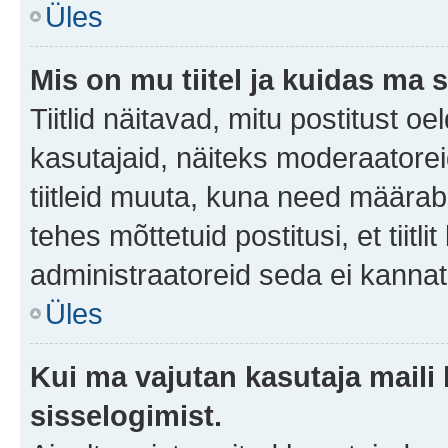
Üles
Mis on mu tiitel ja kuidas m
Tiitlid näitavad, mitu postitust oe
kasutajaid, näiteks moderaatorei
tiitleid muuta, kuna need määrab 
tehes mõttetuid postitusi, et tii
administraatoreid seda ei kanna
Üles
Kui ma vajutan kasutaja maili 
sisselogimist.