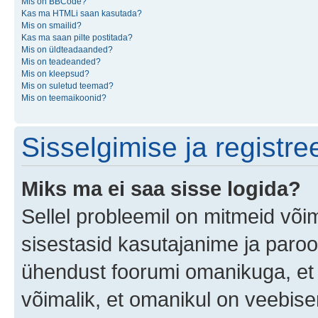
Mis on BBCode?
Kas ma HTMLi saan kasutada?
Mis on smailid?
Kas ma saan pilte postitada?
Mis on üldteadaanded?
Mis on teadeanded?
Mis on kleepsud?
Mis on suletud teemad?
Mis on teemaikoonid?
Sisselgimise ja registr
Miks ma ei saa sisse logida?
Sellel probleemil on mitmeid võim
sisestasid kasutajanime ja parool
ühendust foorumi omanikuga, et 
võimalik, et omanikul on veebiser