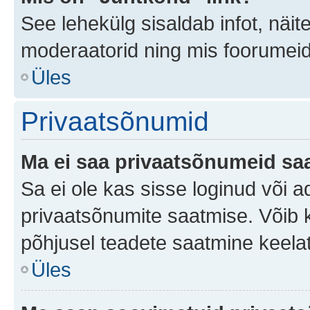
See lehekülg sisaldab infot, näit
moderaatorid ning mis foorumei
Üles
Privaatsõnumid
Ma ei saa privaatsõnumeid saa
Sa ei ole kas sisse loginud või 
privaatsõnumite saatmise. Võib ka 
põhjusel teadete saatmine keela
Üles