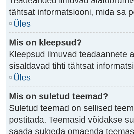
Teadeanded ilmuvad alafoorumis t
tähtsat informatsiooni, mida sa 
Üles
Mis on kleepsud?
Kleepsud ilmuvad teadaannete all
sisaldavad tihti tähtsat informat
Üles
Mis on suletud teemad?
Suletud teemad on sellised teem
postitada. Teemasid võidakse su
saada sulgeda omaenda teemasid,