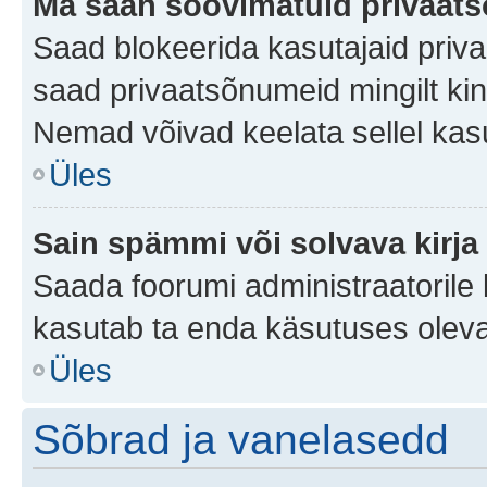
Ma saan soovimatuid privaat
Saad blokeerida kasutajaid priv
saad privaatsõnumeid mingilt kindl
Nemad võivad keelata sellel kas
Üles
Sain spämmi või solvava kirja
Saada foorumi administraatorile k
kasutab ta enda käsutuses oleva
Üles
Sõbrad ja vanelasedd