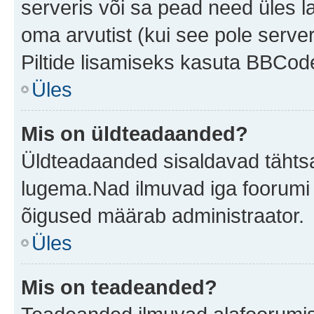
serveris või sa pead need üles l
oma arvutist (kui see pole server
Piltide lisamiseks kasuta BBCode
Üles
Mis on üldteadaanded?
Üldteadaanded sisaldavad tähtsat
lugema.Nad ilmuvad iga foorumi 
õigused määrab administraator.
Üles
Mis on teadeanded?