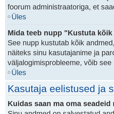
foorum administraatoriga, et saa
Üles
Mida teeb nupp "Kustuta kõik
See nupp kustutab kõik andmed,
näiteks sinu kasutajanime ja paro
väljalogimisprobleeme, võib see 
Üles
Kasutaja eelistused ja 
Kuidas saan ma oma seadeid
Sinu andmed on salvestatud an