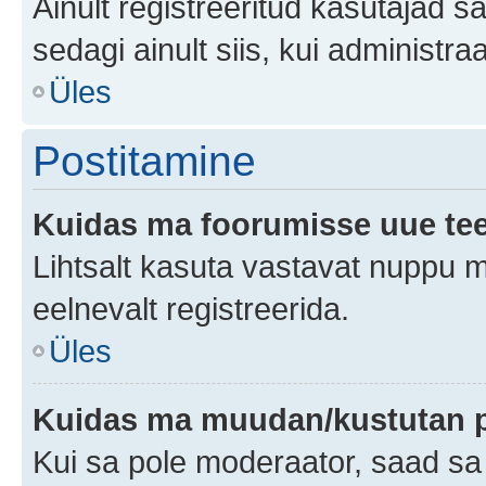
Ainult registreeritud kasutajad 
sedagi ainult siis, kui administr
Üles
Postitamine
Kuidas ma foorumisse uue te
Lihtsalt kasuta vastavat nuppu mi
eelnevalt registreerida.
Üles
Kuidas ma muudan/kustutan p
Kui sa pole moderaator, saad sa 