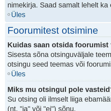
nimekirja. Saad samalt lehelt k
Üles
Foorumitest otsimine
Kuidas saan otsida foorumist 
Sisesta sõna otsinguväljale teem
otsingu seed teemas või foorumis
Üles
Miks mu otsingul pole vasteid
Su otsing oli ilmselt liiga ebamää
(nt. "ja" või "ei") sõnu.