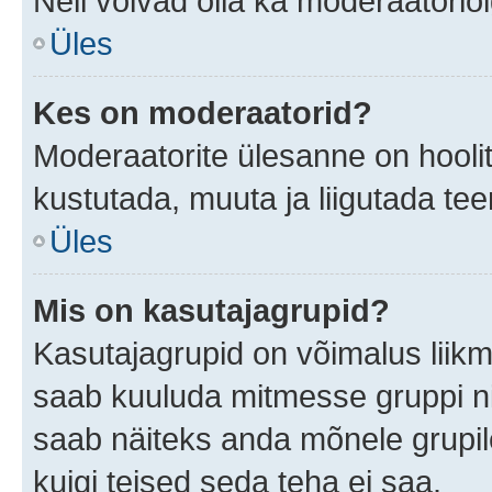
Neil võivad olla ka moderaatoriõ
Üles
Kes on moderaatorid?
Moderaatorite ülesanne on hooli
kustutada, muuta ja liigutada te
Üles
Mis on kasutajagrupid?
Kasutajagrupid on võimalus liik
saab kuuluda mitmesse gruppi nin
saab näiteks anda mõnele grupi
kuigi teised seda teha ei saa.