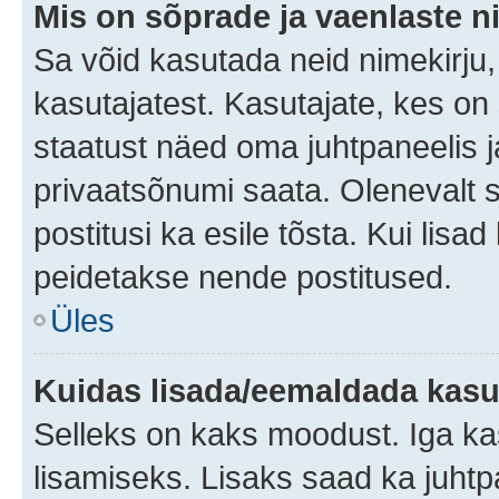
Mis on sõprade ja vaenlaste n
Sa võid kasutada neid nimekirju
kasutajatest. Kasutajate, kes on
staatust näed oma juhtpaneelis ja
privaatsõnumi saata. Olenevalt st
postitusi ka esile tõsta. Kui lisa
peidetakse nende postitused.
Üles
Kuidas lisada/eemaldada kasut
Selleks on kaks moodust. Iga kasu
lisamiseks. Lisaks saad ka juhtp