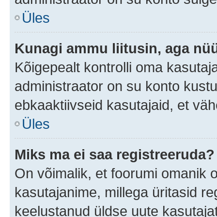
Üles
Kunagi ammu liitusin, aga nüü
Kõigepealt kontrolli oma kasutaj
administraator on su konto kust
ebkaaktiivseid kasutajaid, et v
Üles
Miks ma ei saa registreeruda?
On võimalik, et foorumi omanik 
kasutajanime, millega üritasid re
keelustanud üldse uute kasutaja