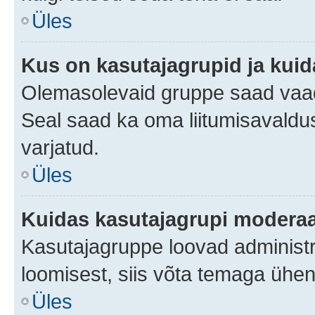
Üles
Kus on kasutajagrupid ja kuid
Olemasolevaid gruppe saad vaad
Seal saad ka oma liitumisavaldus
varjatud.
Üles
Kuidas kasutajagrupi moderaa
Kasutajagruppe loovad administra
loomisest, siis võta temaga ühen
Üles