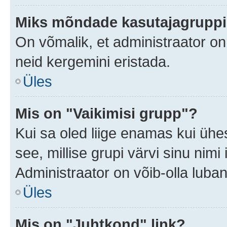
Miks mõndade kasutajagruppid
On võmalik, et administraator o
neid kergemini eristada.
Üles
Mis on "Vaikimisi grupp"?
Kui sa oled liige enamas kui ühe
see, millise grupi värvi sinu nimi il
Administraator on võib-olla luban
Üles
Mis on "Juhtkond" link?