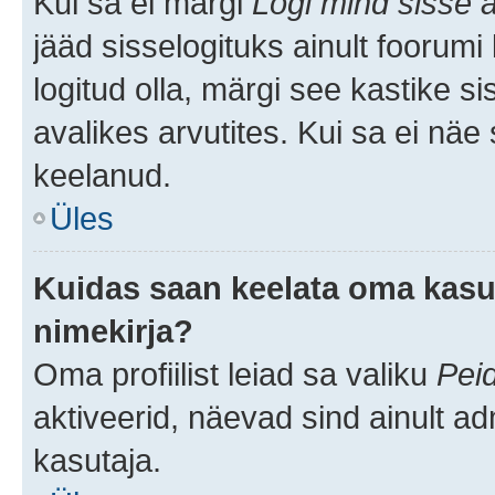
Kui sa ei märgi
Logi mind sisse a
jääd sisselogituks ainult foorumi
logitud olla, märgi see kastike s
avalikes arvutites. Kui sa ei näe
keelanud.
Üles
Kuidas saan keelata oma kasut
nimekirja?
Oma profiilist leiad sa valiku
Pei
aktiveerid, näevad sind ainult ad
kasutaja.