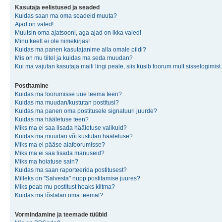
Kasutaja eelistused ja seaded
Kuidas saan ma oma seadeid muuta?
Ajad on valed!
Muutsin oma ajatsooni, aga ajad on ikka valed!
Minu keelt ei ole nimekirjas!
Kuidas ma panen kasutajanime alla omale pildi?
Mis on mu tiitel ja kuidas ma seda muudan?
Kui ma vajutan kasutaja maili lingi peale, siis küsib foorum mult sisselogimist.
Postitamine
Kuidas ma foorumisse uue teema teen?
Kuidas ma muudan/kustutan postitusi?
Kuidas ma panen oma postitusele signatuuri juurde?
Kuidas ma hääletuse teen?
Miks ma ei saa lisada hääletuse valikuid?
Kuidas ma muudan või kustutan hääletuse?
Miks ma ei pääse alafoorumisse?
Miks ma ei saa lisada manuseid?
Miks ma hoiatuse sain?
Kuidas ma saan raporteerida postitusest?
Milleks on "Salvesta" nupp postitamise juures?
Miks peab mu postitust heaks kiitma?
Kuidas ma tõstatan oma teemat?
Vormindamine ja teemade tüübid