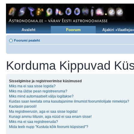
Avaleht
Foorum
Ajakiri «Vaatleja»
Foorumi pealeht
Korduma Kippuvad Kü
Sisselgimise ja registreerimise küsimused
Miks ma ei saa sisse logida?
Miks ma üldse pean registreeruma?
Miks mind automaatselt välja logitakse?
Kuidas saan keelata oma kasutajanime ilmumist foorumilolijate nimekirja?
Kaotasin parooli!
Ma registreerusin, aga ei saa sisse logida!
Kunagi ammu liitusin, aga nüüd ei saa enam sisse!
Miks ma ei saa registreeruda?
Mida teeb nupp "Kustuta kõik foorumi küpsised"?