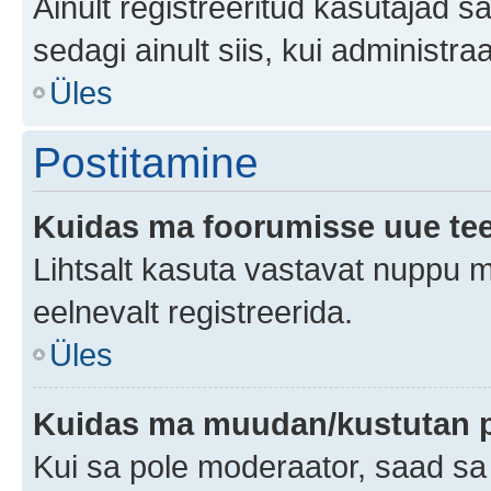
Ainult registreeritud kasutajad 
sedagi ainult siis, kui administr
Üles
Postitamine
Kuidas ma foorumisse uue te
Lihtsalt kasuta vastavat nuppu mi
eelnevalt registreerida.
Üles
Kuidas ma muudan/kustutan p
Kui sa pole moderaator, saad sa 