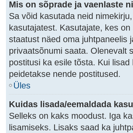
Mis on sõprade ja vaenlaste n
Sa võid kasutada neid nimekirju
kasutajatest. Kasutajate, kes on
staatust näed oma juhtpaneelis ja
privaatsõnumi saata. Olenevalt st
postitusi ka esile tõsta. Kui lisa
peidetakse nende postitused.
Üles
Kuidas lisada/eemaldada kasut
Selleks on kaks moodust. Iga kasu
lisamiseks. Lisaks saad ka juhtp