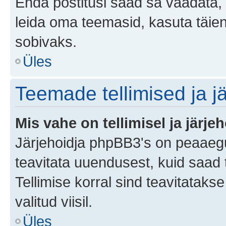
Enda postitusi saad sa vaadata, k
leida oma teemasid, kasuta täien
sobivaks.
Üles
Teemade tellimised ja j
Mis vahe on tellimisel ja järjeh
Järjehoidja phpBB3's on peaaegu
teavitata uuendusest, kuid saad t
Tellimise korral sind teavitatak
valitud viisil.
Üles