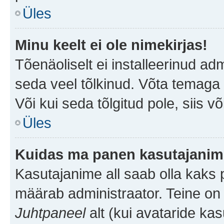
Üles
Minu keelt ei ole nimekirjas!
Tõenäoliselt ei installeerinud adm
seda veel tõlkinud. Võta temaga ü
Või kui seda tõlgitud pole, siis v
Üles
Kuidas ma panen kasutajanime
Kasutajanime all saab olla kaks pi
määrab administraator. Teine on 
Juhtpaneel
alt (kui avataride ka