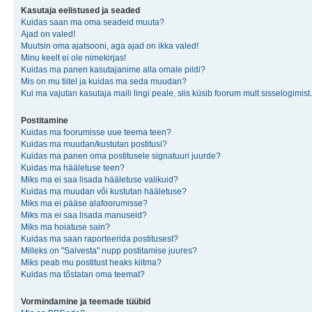
Kasutaja eelistused ja seaded
Kuidas saan ma oma seadeid muuta?
Ajad on valed!
Muutsin oma ajatsooni, aga ajad on ikka valed!
Minu keelt ei ole nimekirjas!
Kuidas ma panen kasutajanime alla omale pildi?
Mis on mu tiitel ja kuidas ma seda muudan?
Kui ma vajutan kasutaja maili lingi peale, siis küsib foorum mult sisselogimist.
Postitamine
Kuidas ma foorumisse uue teema teen?
Kuidas ma muudan/kustutan postitusi?
Kuidas ma panen oma postitusele signatuuri juurde?
Kuidas ma hääletuse teen?
Miks ma ei saa lisada hääletuse valikuid?
Kuidas ma muudan või kustutan hääletuse?
Miks ma ei pääse alafoorumisse?
Miks ma ei saa lisada manuseid?
Miks ma hoiatuse sain?
Kuidas ma saan raporteerida postitusest?
Milleks on "Salvesta" nupp postitamise juures?
Miks peab mu postitust heaks kiitma?
Kuidas ma tõstatan oma teemat?
Vormindamine ja teemade tüübid