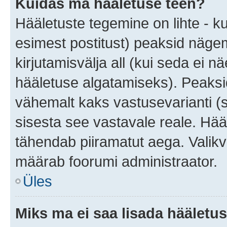
Kuidas ma hääletuse teen?
Hääletuste tegemine on lihte - 
esimest postitust) peaksid näg
kirjutamisvälja all (kui seda ei 
hääletuse algatamiseks). Peaksid
vähemalt kaks vastusevarianti (s
sisesta see vastavale reale. Hää
tähendab piiramatut aega. Valikva
määrab foorumi administraator.
Üles
Miks ma ei saa lisada hääletus