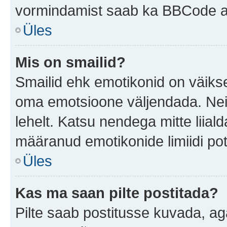
vormindamist saab ka BBCode ab
Üles
Mis on smailid?
Smailid ehk emotikonid on väikse
oma emotsioone väljendada. Neid
lehelt. Katsu nendega mitte liial
määranud emotikonide limiidi pot
Üles
Kas ma saan pilte postitada?
Pilte saab postitusse kuvada, a