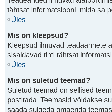
Teadeanded ilmuvad alafoorumis t
tähtsat informatsiooni, mida sa 
Üles
Mis on kleepsud?
Kleepsud ilmuvad teadaannete all
sisaldavad tihti tähtsat informat
Üles
Mis on suletud teemad?
Suletud teemad on sellised teem
postitada. Teemasid võidakse su
saada sulgeda omaenda teemasid,