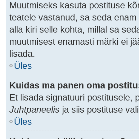
Muutmiseks kasuta postituse kõr
teatele vastanud, sa seda enam 
alla kiri selle kohta, millal sa s
muutmisest enamasti märki ei jää
lisada.
Üles
Kuidas ma panen oma postitus
Et lisada signatuuri postitusele,
Juhtpaneelis
ja siis postituse va
Üles