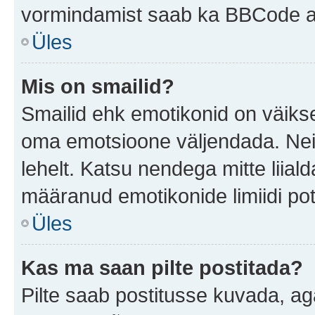
vormindamist saab ka BBCode ab
Üles
Mis on smailid?
Smailid ehk emotikonid on väikse
oma emotsioone väljendada. Neid
lehelt. Katsu nendega mitte liial
määranud emotikonide limiidi pot
Üles
Kas ma saan pilte postitada?
Pilte saab postitusse kuvada, a