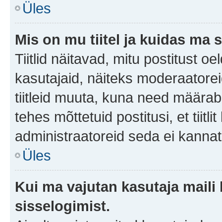
Üles
Mis on mu tiitel ja kuidas m
Tiitlid näitavad, mitu postitust oe
kasutajaid, näiteks moderaatorei
tiitleid muuta, kuna need määrab 
tehes mõttetuid postitusi, et tii
administraatoreid seda ei kanna
Üles
Kui ma vajutan kasutaja maili 
sisselogimist.