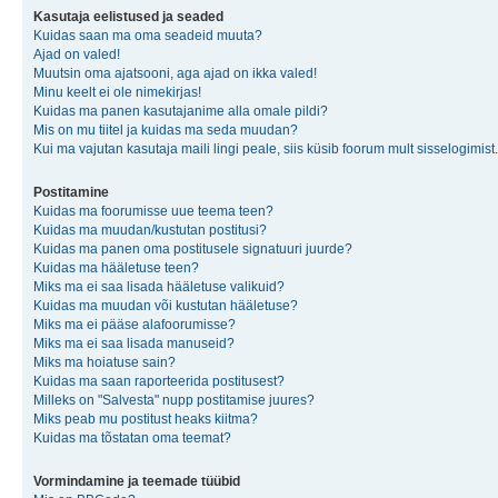
Kasutaja eelistused ja seaded
Kuidas saan ma oma seadeid muuta?
Ajad on valed!
Muutsin oma ajatsooni, aga ajad on ikka valed!
Minu keelt ei ole nimekirjas!
Kuidas ma panen kasutajanime alla omale pildi?
Mis on mu tiitel ja kuidas ma seda muudan?
Kui ma vajutan kasutaja maili lingi peale, siis küsib foorum mult sisselogimist.
Postitamine
Kuidas ma foorumisse uue teema teen?
Kuidas ma muudan/kustutan postitusi?
Kuidas ma panen oma postitusele signatuuri juurde?
Kuidas ma hääletuse teen?
Miks ma ei saa lisada hääletuse valikuid?
Kuidas ma muudan või kustutan hääletuse?
Miks ma ei pääse alafoorumisse?
Miks ma ei saa lisada manuseid?
Miks ma hoiatuse sain?
Kuidas ma saan raporteerida postitusest?
Milleks on "Salvesta" nupp postitamise juures?
Miks peab mu postitust heaks kiitma?
Kuidas ma tõstatan oma teemat?
Vormindamine ja teemade tüübid