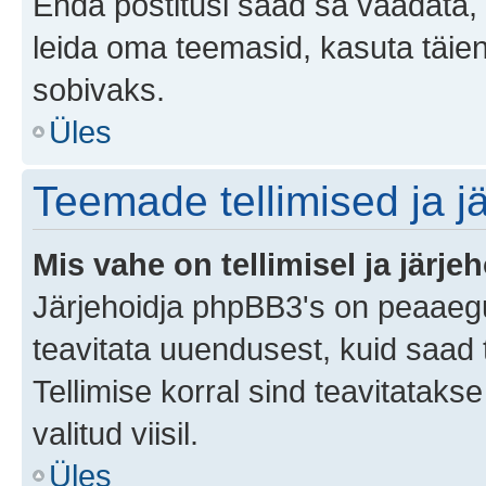
Enda postitusi saad sa vaadata, k
leida oma teemasid, kasuta täien
sobivaks.
Üles
Teemade tellimised ja j
Mis vahe on tellimisel ja järjeh
Järjehoidja phpBB3's on peaaegu
teavitata uuendusest, kuid saad t
Tellimise korral sind teavitatak
valitud viisil.
Üles