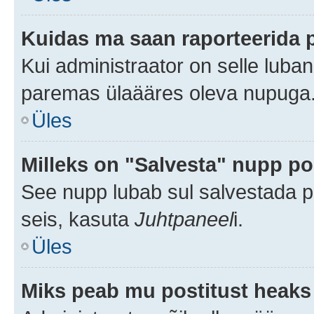
Kuidas ma saan raporteerida 
Kui administraator on selle luba
paremas ülaääres oleva nupuga
Üles
Milleks on "Salvesta" nupp po
See nupp lubab sul salvestada po
seis, kasuta
Juhtpaneel
i.
Üles
Miks peab mu postitust heaks