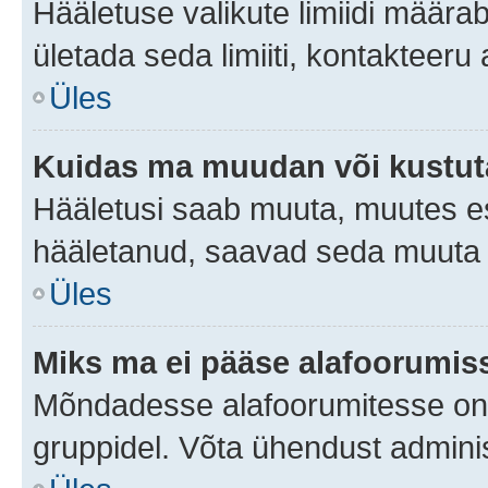
Hääletuse valikute limiidi määra
ületada seda limiiti, kontakteeru
Üles
Kuidas ma muudan või kustut
Hääletusi saab muuta, muutes es
hääletanud, saavad seda muuta a
Üles
Miks ma ei pääse alafoorumis
Mõndadesse alafoorumitesse on li
gruppidel. Võta ühendust adminis