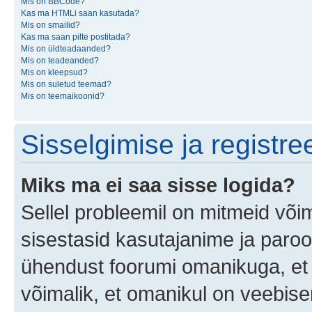
Mis on BBCode?
Kas ma HTMLi saan kasutada?
Mis on smailid?
Kas ma saan pilte postitada?
Mis on üldteadaanded?
Mis on teadeanded?
Mis on kleepsud?
Mis on suletud teemad?
Mis on teemaikoonid?
Sisselgimise ja registr
Miks ma ei saa sisse logida?
Sellel probleemil on mitmeid võim
sisestasid kasutajanime ja parool
ühendust foorumi omanikuga, et 
võimalik, et omanikul on veebiser