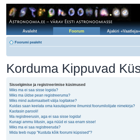
Avaleht
Foorum
Ajakiri «Vaatleja»
Foorumi pealeht
Korduma Kippuvad Kü
Sisselgimise ja registreerimise küsimused
Miks ma ei saa sisse logida?
Miks ma üldse pean registreeruma?
Miks mind automaatselt välja logitakse?
Kuidas saan keelata oma kasutajanime ilmumist foorumilolijate nimekirja?
Kaotasin parooli!
Ma registreerusin, aga ei saa sisse logida!
Kunagi ammu liitusin, aga nüüd ei saa enam sisse!
Miks ma ei saa registreeruda?
Mida teeb nupp "Kustuta kõik foorumi küpsised"?