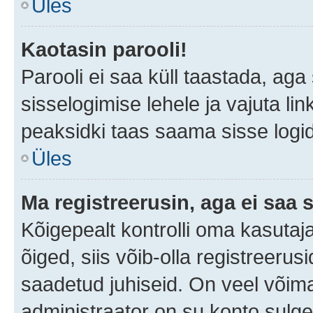
Üles
Kaotasin parooli!
Parooli ei saa küll taastada, ag
sisselogimise lehele ja vajuta lin
peaksidki taas saama sisse logi
Üles
Ma registreerusin, aga ei saa s
Kõigepealt kontrolli oma kasutaja
õiged, siis võib-olla registreerus
saadetud juhiseid. On veel võimal
administraator on su konto sulg