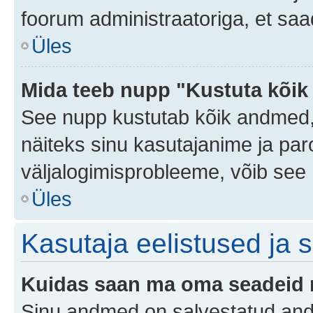
foorum administraatoriga, et saa
Üles
Mida teeb nupp "Kustuta kõik
See nupp kustutab kõik andmed,
näiteks sinu kasutajanime ja paro
väljalogimisprobleeme, võib see 
Üles
Kasutaja eelistused ja 
Kuidas saan ma oma seadeid
Sinu andmed on salvestatud an