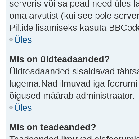
serveris või sa pead need üles l
oma arvutist (kui see pole server
Piltide lisamiseks kasuta BBCode
Üles
Mis on üldteadaanded?
Üldteadaanded sisaldavad tähtsat
lugema.Nad ilmuvad iga foorumi 
õigused määrab administraator.
Üles
Mis on teadeanded?