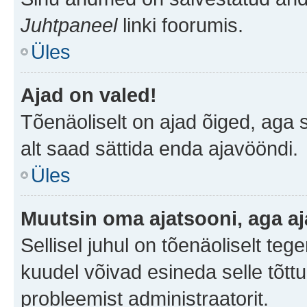
Juhtpaneel
linki foorumis.
Üles
Ajad on valed!
Tõenäoliselt on ajad õiged, aga sa
alt saad sättida enda ajavööndi.
Üles
Muutsin oma ajatsooni, aga aj
Sellisel juhul on tõenäoliselt te
kuudel võivad esineda selle tõttu
probleemist administraatorit.