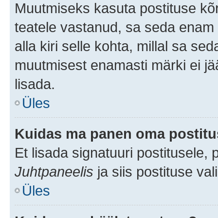
Muutmiseks kasuta postituse kõr
teatele vastanud, sa seda enam 
alla kiri selle kohta, millal sa s
muutmisest enamasti märki ei jää
lisada.
Üles
Kuidas ma panen oma postitus
Et lisada signatuuri postitusele,
Juhtpaneelis
ja siis postituse va
Üles