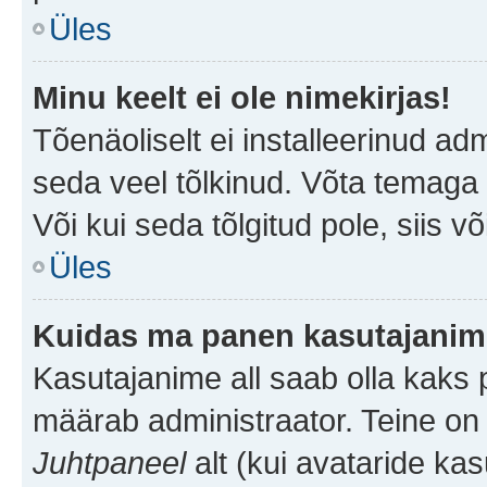
Üles
Minu keelt ei ole nimekirjas!
Tõenäoliselt ei installeerinud adm
seda veel tõlkinud. Võta temaga ü
Või kui seda tõlgitud pole, siis v
Üles
Kuidas ma panen kasutajanime
Kasutajanime all saab olla kaks pi
määrab administraator. Teine on 
Juhtpaneel
alt (kui avataride ka