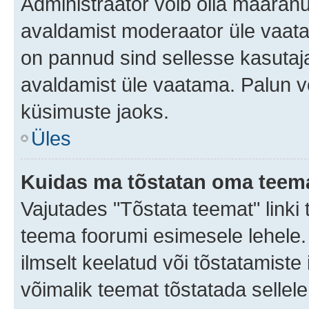
Administraator võib olla määran
avaldamist moderaator üle vaata
on pannud sind sellesse kasutaja
avaldamist üle vaatama. Palun v
küsimuste jaoks.
Üles
Kuidas ma tõstatan oma teem
Vajutades "Tõstata teemat" linki
teema foorumi esimesele lehele.
ilmselt keelatud või tõstatamiste 
võimalik teemat tõstatada sellele