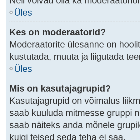
Neil võivad olla ka moderaatoriõ
Üles
Kes on moderaatorid?
Moderaatorite ülesanne on hooli
kustutada, muuta ja liigutada te
Üles
Mis on kasutajagrupid?
Kasutajagrupid on võimalus liik
saab kuuluda mitmesse gruppi nin
saab näiteks anda mõnele grupi
kuigi teised seda teha ei saa.