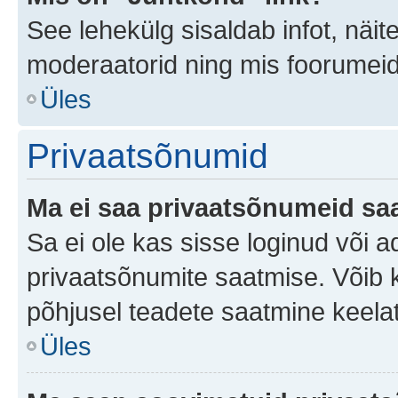
See lehekülg sisaldab infot, näit
moderaatorid ning mis foorumei
Üles
Privaatsõnumid
Ma ei saa privaatsõnumeid saa
Sa ei ole kas sisse loginud või 
privaatsõnumite saatmise. Võib ka 
põhjusel teadete saatmine keela
Üles