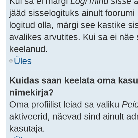
Kui sa ei märgi
Logi mind sisse a
jääd sisselogituks ainult foorumi
logitud olla, märgi see kastike s
avalikes arvutites. Kui sa ei näe
keelanud.
Üles
Kuidas saan keelata oma kasut
nimekirja?
Oma profiilist leiad sa valiku
Pei
aktiveerid, näevad sind ainult ad
kasutaja.