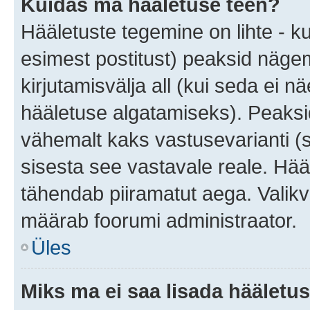
Kuidas ma hääletuse teen?
Hääletuste tegemine on lihte - 
esimest postitust) peaksid näg
kirjutamisvälja all (kui seda ei 
hääletuse algatamiseks). Peaksid
vähemalt kaks vastusevarianti (s
sisesta see vastavale reale. Hää
tähendab piiramatut aega. Valikva
määrab foorumi administraator.
Üles
Miks ma ei saa lisada hääletus