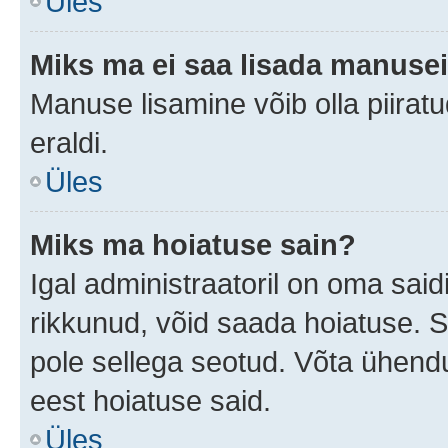
Üles
Miks ma ei saa lisada manuse
Manuse lisamine võib olla piiratu
eraldi.
Üles
Miks ma hoiatuse sain?
Igal administraatoril on oma saidi
rikkunud, võid saada hoiatuse. 
pole sellega seotud. Võta ühendus
eest hoiatuse said.
Üles