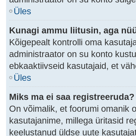
Üles
Kunagi ammu liitusin, aga nüü
Kõigepealt kontrolli oma kasutaj
administraator on su konto kust
ebkaaktiivseid kasutajaid, et v
Üles
Miks ma ei saa registreeruda?
On võimalik, et foorumi omanik 
kasutajanime, millega üritasid re
keelustanud üldse uute kasutaja