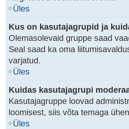
Üles
Kus on kasutajagrupid ja kuid
Olemasolevaid gruppe saad vaad
Seal saad ka oma liitumisavaldus
varjatud.
Üles
Kuidas kasutajagrupi moderaa
Kasutajagruppe loovad administra
loomisest, siis võta temaga ühen
Üles