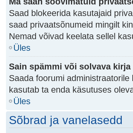
Ma saan soovimatuid privaat
Saad blokeerida kasutajaid priv
saad privaatsõnumeid mingilt kindl
Nemad võivad keelata sellel kas
Üles
Sain spämmi või solvava kirja
Saada foorumi administraatorile k
kasutab ta enda käsutuses oleva
Üles
Sõbrad ja vanelasedd