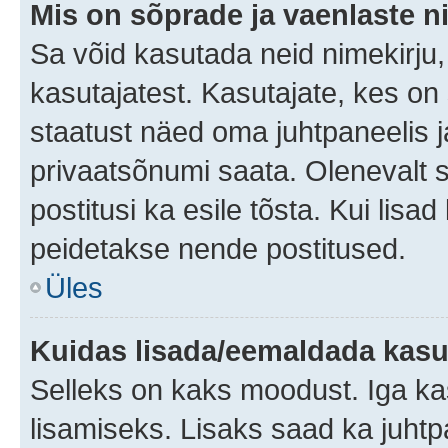
Mis on sõprade ja vaenlaste n
Sa võid kasutada neid nimekirju
kasutajatest. Kasutajate, kes on
staatust näed oma juhtpaneelis ja
privaatsõnumi saata. Olenevalt st
postitusi ka esile tõsta. Kui lisa
peidetakse nende postitused.
Üles
Kuidas lisada/eemaldada kasut
Selleks on kaks moodust. Iga kasu
lisamiseks. Lisaks saad ka juhtp