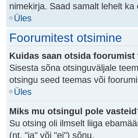
nimekirja. Saad samalt lehelt k
Üles
Foorumitest otsimine
Kuidas saan otsida foorumist 
Sisesta sõna otsinguväljale teem
otsingu seed teemas või foorumis
Üles
Miks mu otsingul pole vasteid
Su otsing oli ilmselt liiga ebamää
(nt. "ja" või "ei") sõnu.