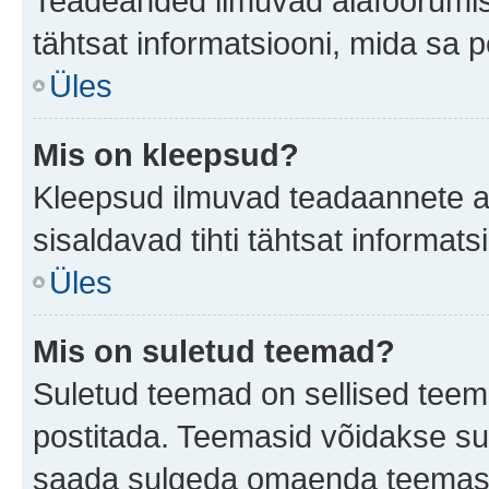
Teadeanded ilmuvad alafoorumis t
tähtsat informatsiooni, mida sa 
Üles
Mis on kleepsud?
Kleepsud ilmuvad teadaannete all
sisaldavad tihti tähtsat informat
Üles
Mis on suletud teemad?
Suletud teemad on sellised teem
postitada. Teemasid võidakse su
saada sulgeda omaenda teemasid,