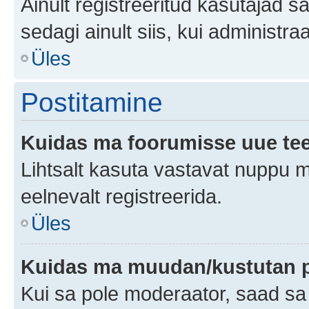
Ainult registreeritud kasutajad 
sedagi ainult siis, kui administr
Üles
Postitamine
Kuidas ma foorumisse uue te
Lihtsalt kasuta vastavat nuppu mi
eelnevalt registreerida.
Üles
Kuidas ma muudan/kustutan p
Kui sa pole moderaator, saad sa 