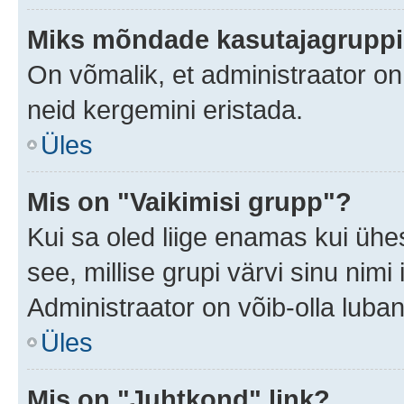
Miks mõndade kasutajagruppid
On võmalik, et administraator o
neid kergemini eristada.
Üles
Mis on "Vaikimisi grupp"?
Kui sa oled liige enamas kui ühe
see, millise grupi värvi sinu nimi il
Administraator on võib-olla luban
Üles
Mis on "Juhtkond" link?