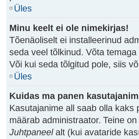
Üles
Minu keelt ei ole nimekirjas!
Tõenäoliselt ei installeerinud adm
seda veel tõlkinud. Võta temaga ü
Või kui seda tõlgitud pole, siis v
Üles
Kuidas ma panen kasutajanime
Kasutajanime all saab olla kaks pi
määrab administraator. Teine on 
Juhtpaneel
alt (kui avataride ka