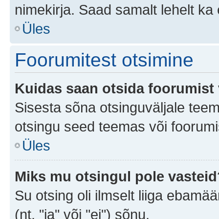
nimekirja. Saad samalt lehelt k
Üles
Foorumitest otsimine
Kuidas saan otsida foorumist 
Sisesta sõna otsinguväljale teem
otsingu seed teemas või foorumis
Üles
Miks mu otsingul pole vasteid
Su otsing oli ilmselt liiga ebamää
(nt. "ja" või "ei") sõnu.