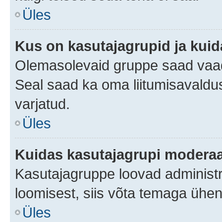
Üles
Kus on kasutajagrupid ja kuid
Olemasolevaid gruppe saad vaad
Seal saad ka oma liitumisavaldus
varjatud.
Üles
Kuidas kasutajagrupi moderaa
Kasutajagruppe loovad administra
loomisest, siis võta temaga ühen
Üles