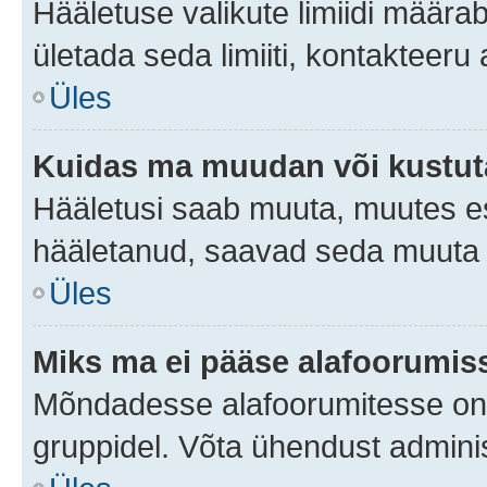
Hääletuse valikute limiidi määra
ületada seda limiiti, kontakteeru
Üles
Kuidas ma muudan või kustut
Hääletusi saab muuta, muutes es
hääletanud, saavad seda muuta a
Üles
Miks ma ei pääse alafoorumis
Mõndadesse alafoorumitesse on li
gruppidel. Võta ühendust adminis