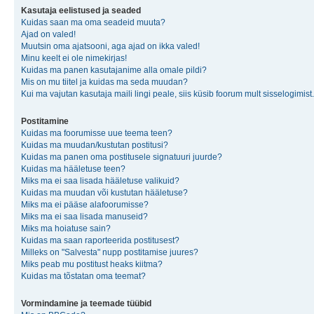
Kasutaja eelistused ja seaded
Kuidas saan ma oma seadeid muuta?
Ajad on valed!
Muutsin oma ajatsooni, aga ajad on ikka valed!
Minu keelt ei ole nimekirjas!
Kuidas ma panen kasutajanime alla omale pildi?
Mis on mu tiitel ja kuidas ma seda muudan?
Kui ma vajutan kasutaja maili lingi peale, siis küsib foorum mult sisselogimist.
Postitamine
Kuidas ma foorumisse uue teema teen?
Kuidas ma muudan/kustutan postitusi?
Kuidas ma panen oma postitusele signatuuri juurde?
Kuidas ma hääletuse teen?
Miks ma ei saa lisada hääletuse valikuid?
Kuidas ma muudan või kustutan hääletuse?
Miks ma ei pääse alafoorumisse?
Miks ma ei saa lisada manuseid?
Miks ma hoiatuse sain?
Kuidas ma saan raporteerida postitusest?
Milleks on "Salvesta" nupp postitamise juures?
Miks peab mu postitust heaks kiitma?
Kuidas ma tõstatan oma teemat?
Vormindamine ja teemade tüübid