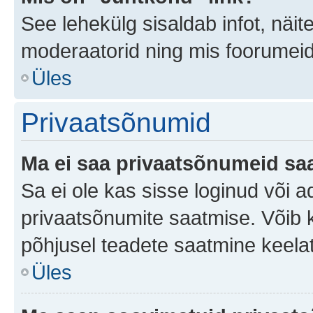
See lehekülg sisaldab infot, näit
moderaatorid ning mis foorumei
Üles
Privaatsõnumid
Ma ei saa privaatsõnumeid saa
Sa ei ole kas sisse loginud või 
privaatsõnumite saatmise. Võib ka 
põhjusel teadete saatmine keela
Üles