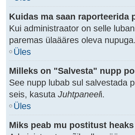
Kuidas ma saan raporteerida 
Kui administraator on selle luba
paremas ülaääres oleva nupuga
Üles
Milleks on "Salvesta" nupp po
See nupp lubab sul salvestada po
seis, kasuta
Juhtpaneel
i.
Üles
Miks peab mu postitust heaks