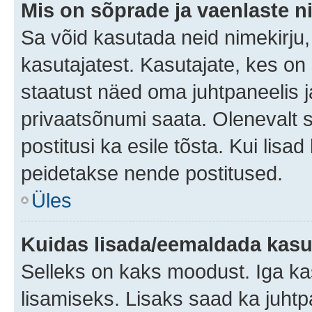
Mis on sõprade ja vaenlaste n
Sa võid kasutada neid nimekirju
kasutajatest. Kasutajate, kes on
staatust näed oma juhtpaneelis ja
privaatsõnumi saata. Olenevalt st
postitusi ka esile tõsta. Kui lisa
peidetakse nende postitused.
Üles
Kuidas lisada/eemaldada kasut
Selleks on kaks moodust. Iga kasu
lisamiseks. Lisaks saad ka juhtp