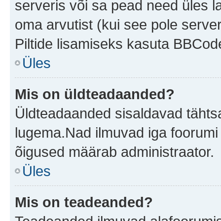
serveris või sa pead need üles l
oma arvutist (kui see pole server
Piltide lisamiseks kasuta BBCode
Üles
Mis on üldteadaanded?
Üldteadaanded sisaldavad tähtsat
lugema.Nad ilmuvad iga foorumi 
õigused määrab administraator.
Üles
Mis on teadeanded?