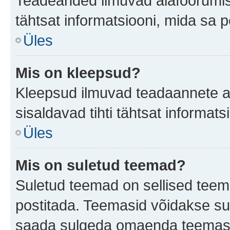
Teadeanded ilmuvad alafoorumis t
tähtsat informatsiooni, mida sa 
Üles
Mis on kleepsud?
Kleepsud ilmuvad teadaannete all
sisaldavad tihti tähtsat informat
Üles
Mis on suletud teemad?
Suletud teemad on sellised teem
postitada. Teemasid võidakse su
saada sulgeda omaenda teemasid,