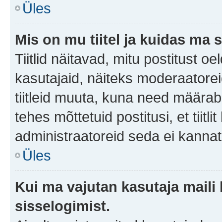
Üles
Mis on mu tiitel ja kuidas m
Tiitlid näitavad, mitu postitust oe
kasutajaid, näiteks moderaatorei
tiitleid muuta, kuna need määrab 
tehes mõttetuid postitusi, et tii
administraatoreid seda ei kanna
Üles
Kui ma vajutan kasutaja maili 
sisselogimist.