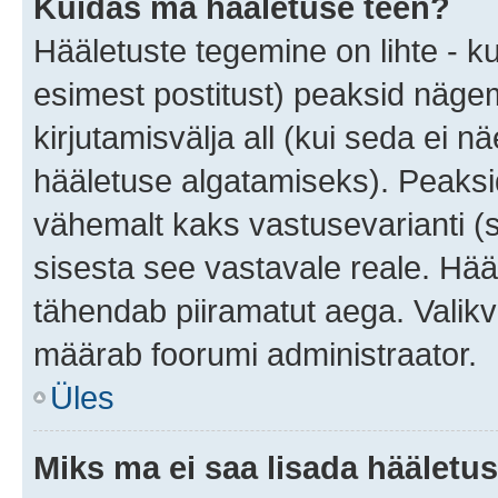
Kuidas ma hääletuse teen?
Hääletuste tegemine on lihte - 
esimest postitust) peaksid näg
kirjutamisvälja all (kui seda ei 
hääletuse algatamiseks). Peaksid
vähemalt kaks vastusevarianti (s
sisesta see vastavale reale. Hää
tähendab piiramatut aega. Valikva
määrab foorumi administraator.
Üles
Miks ma ei saa lisada hääletus