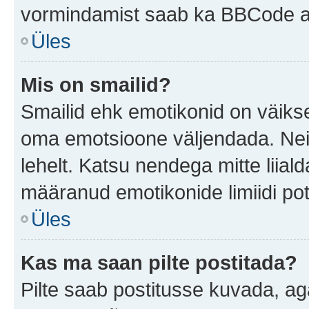
vormindamist saab ka BBCode ab
Üles
Mis on smailid?
Smailid ehk emotikonid on väikse
oma emotsioone väljendada. Neid
lehelt. Katsu nendega mitte liial
määranud emotikonide limiidi pot
Üles
Kas ma saan pilte postitada?
Pilte saab postitusse kuvada, a