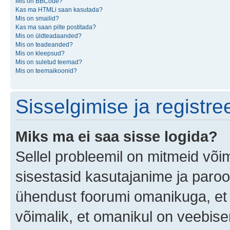
Mis on BBCode?
Kas ma HTMLi saan kasutada?
Mis on smailid?
Kas ma saan pilte postitada?
Mis on üldteadaanded?
Mis on teadeanded?
Mis on kleepsud?
Mis on suletud teemad?
Mis on teemaikoonid?
Sisselgimise ja registr
Miks ma ei saa sisse logida?
Sellel probleemil on mitmeid võim
sisestasid kasutajanime ja parool
ühendust foorumi omanikuga, et 
võimalik, et omanikul on veebiser