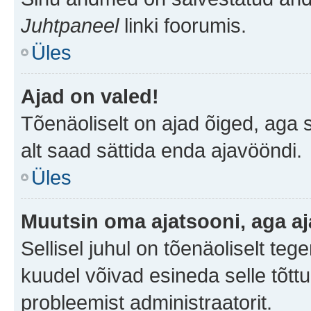
Juhtpaneel
linki foorumis.
Üles
Ajad on valed!
Tõenäoliselt on ajad õiged, aga sa
alt saad sättida enda ajavööndi.
Üles
Muutsin oma ajatsooni, aga aj
Sellisel juhul on tõenäoliselt te
kuudel võivad esineda selle tõttu
probleemist administraatorit.