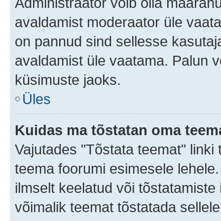
Administraator võib olla määran
avaldamist moderaator üle vaata
on pannud sind sellesse kasutaja
avaldamist üle vaatama. Palun v
küsimuste jaoks.
Üles
Kuidas ma tõstatan oma teem
Vajutades "Tõstata teemat" linki
teema foorumi esimesele lehele.
ilmselt keelatud või tõstatamiste 
võimalik teemat tõstatada sellele