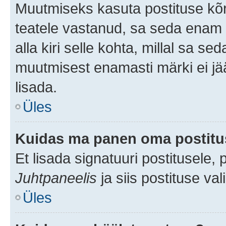
Muutmiseks kasuta postituse kõr
teatele vastanud, sa seda enam 
alla kiri selle kohta, millal sa s
muutmisest enamasti märki ei jää
lisada.
Üles
Kuidas ma panen oma postitus
Et lisada signatuuri postitusele,
Juhtpaneelis
ja siis postituse va
Üles