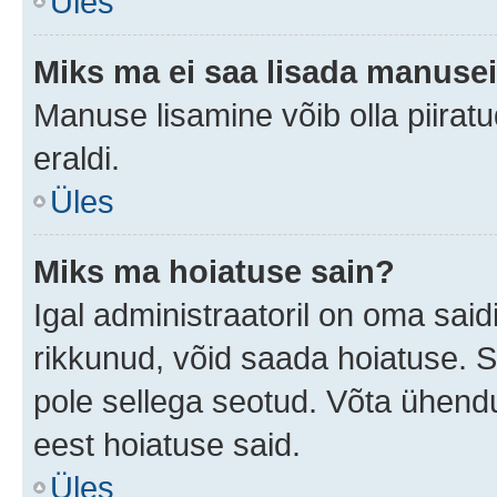
Üles
Miks ma ei saa lisada manuse
Manuse lisamine võib olla piiratu
eraldi.
Üles
Miks ma hoiatuse sain?
Igal administraatoril on oma saidi
rikkunud, võid saada hoiatuse. 
pole sellega seotud. Võta ühendus
eest hoiatuse said.
Üles