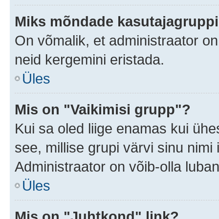
Miks mõndade kasutajagruppid
On võmalik, et administraator o
neid kergemini eristada.
Üles
Mis on "Vaikimisi grupp"?
Kui sa oled liige enamas kui ühe
see, millise grupi värvi sinu nimi il
Administraator on võib-olla luban
Üles
Mis on "Juhtkond" link?