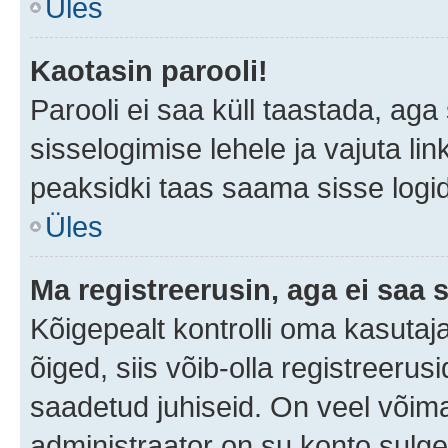
Üles
Kaotasin parooli!
Parooli ei saa küll taastada, ag
sisselogimise lehele ja vajuta lin
peaksidki taas saama sisse logi
Üles
Ma registreerusin, aga ei saa s
Kõigepealt kontrolli oma kasutaja
õiged, siis võib-olla registreerus
saadetud juhiseid. On veel võimal
administraator on su konto sulg