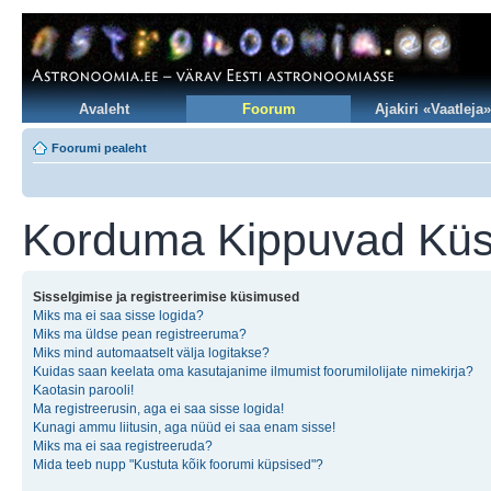
Avaleht
Foorum
Ajakiri «Vaatleja»
Foorumi pealeht
Korduma Kippuvad Kü
Sisselgimise ja registreerimise küsimused
Miks ma ei saa sisse logida?
Miks ma üldse pean registreeruma?
Miks mind automaatselt välja logitakse?
Kuidas saan keelata oma kasutajanime ilmumist foorumilolijate nimekirja?
Kaotasin parooli!
Ma registreerusin, aga ei saa sisse logida!
Kunagi ammu liitusin, aga nüüd ei saa enam sisse!
Miks ma ei saa registreeruda?
Mida teeb nupp "Kustuta kõik foorumi küpsised"?