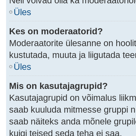
Neil võivad olla ka moderaatoriõ
Üles
Kes on moderaatorid?
Moderaatorite ülesanne on hooli
kustutada, muuta ja liigutada te
Üles
Mis on kasutajagrupid?
Kasutajagrupid on võimalus liik
saab kuuluda mitmesse gruppi nin
saab näiteks anda mõnele grupi
kuigi teised seda teha ei saa.