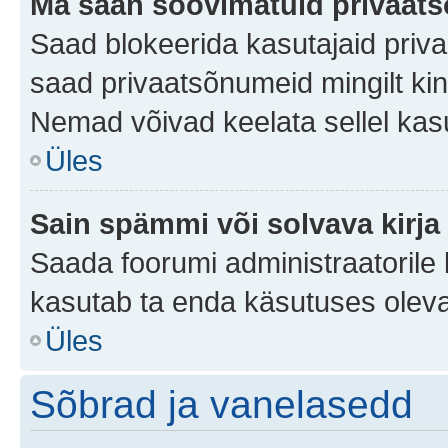
Ma saan soovimatuid privaat
Saad blokeerida kasutajaid priv
saad privaatsõnumeid mingilt kindl
Nemad võivad keelata sellel kas
Üles
Sain spämmi või solvava kirja
Saada foorumi administraatorile k
kasutab ta enda käsutuses oleva
Üles
Sõbrad ja vanelasedd