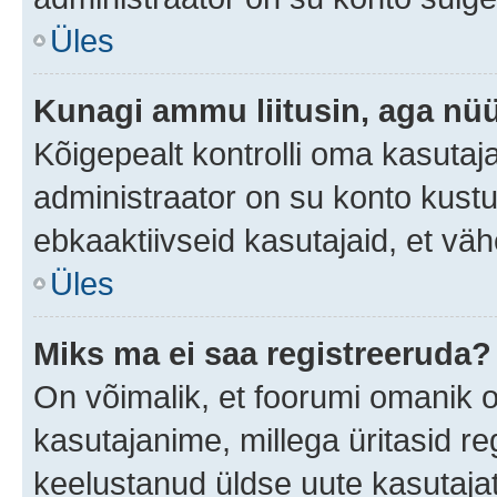
Üles
Kunagi ammu liitusin, aga nüü
Kõigepealt kontrolli oma kasutaj
administraator on su konto kust
ebkaaktiivseid kasutajaid, et v
Üles
Miks ma ei saa registreeruda?
On võimalik, et foorumi omanik 
kasutajanime, millega üritasid re
keelustanud üldse uute kasutaja