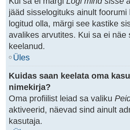
Kui sa ei märgi
Logi mind sisse a
jääd sisselogituks ainult foorumi
logitud olla, märgi see kastike s
avalikes arvutites. Kui sa ei näe
keelanud.
Üles
Kuidas saan keelata oma kasut
nimekirja?
Oma profiilist leiad sa valiku
Pei
aktiveerid, näevad sind ainult ad
kasutaja.