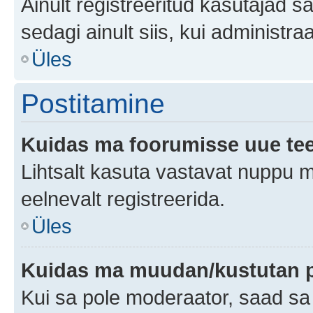
Ainult registreeritud kasutajad 
sedagi ainult siis, kui administr
Üles
Postitamine
Kuidas ma foorumisse uue te
Lihtsalt kasuta vastavat nuppu mi
eelnevalt registreerida.
Üles
Kuidas ma muudan/kustutan p
Kui sa pole moderaator, saad sa 