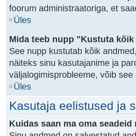
foorum administraatoriga, et saa
Üles
Mida teeb nupp "Kustuta kõik
See nupp kustutab kõik andmed,
näiteks sinu kasutajanime ja paro
väljalogimisprobleeme, võib see 
Üles
Kasutaja eelistused ja 
Kuidas saan ma oma seadeid
Sinu andmed on salvestatud an