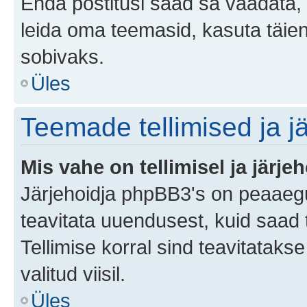
Enda postitusi saad sa vaadata, k
leida oma teemasid, kasuta täien
sobivaks.
Üles
Teemade tellimised ja j
Mis vahe on tellimisel ja järjeh
Järjehoidja phpBB3's on peaaegu
teavitata uuendusest, kuid saad t
Tellimise korral sind teavitatak
valitud viisil.
Üles