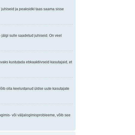
gi juhiseid ja peaksidki taas saama sisse
 jälgi sulle saadetud juhiseid. On veel
avaks kustutada ebkaaktiivseid kasutajaid, et
õib olla keelustanud üldse uute kasutajate
ogimis- või väljalogimisprobleeme, võib see