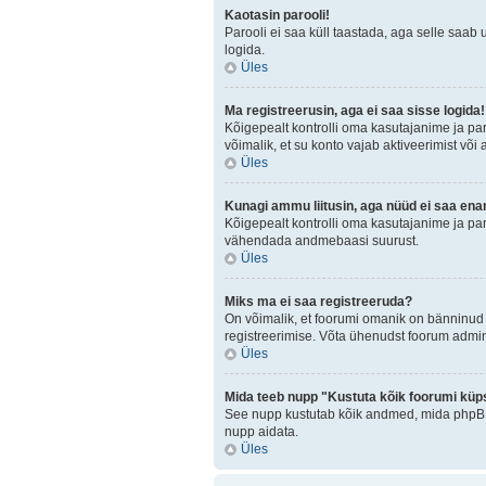
Kaotasin parooli!
Parooli ei saa küll taastada, aga selle saab 
logida.
Üles
Ma registreerusin, aga ei saa sisse logida!
Kõigepealt kontrolli oma kasutajanime ja paro
võimalik, et su konto vajab aktiveerimist või
Üles
Kunagi ammu liitusin, aga nüüd ei saa ena
Kõigepealt kontrolli oma kasutajanime ja par
vähendada andmebaasi suurust.
Üles
Miks ma ei saa registreeruda?
On võimalik, et foorumi omanik on bänninud 
registreerimise. Võta ühenudst foorum admini
Üles
Mida teeb nupp "Kustuta kõik foorumi küp
See nupp kustutab kõik andmed, mida phpBB o
nupp aidata.
Üles