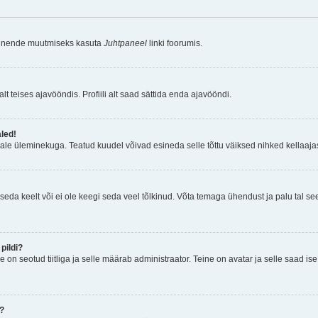
a nende muutmiseks kasuta
Juhtpaneel
linki foorumis.
lt teises ajavööndis. Profiili alt saad sättida enda ajavööndi.
aled!
ajale üleminekuga. Teatud kuudel võivad esineda selle tõttu väiksed nihked kellaajas
seda keelt või ei ole keegi seda veel tõlkinud. Võta temaga ühendust ja palu tal see i
pildi?
e on seotud tiitliga ja selle määrab administraator. Teine on avatar ja selle saad i
n?