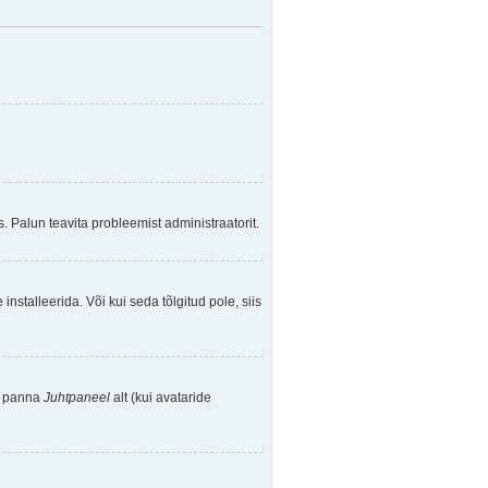
. Palun teavita probleemist administraatorit.
nstalleerida. Või kui seda tõlgitud pole, siis
se panna
Juhtpaneel
alt (kui avataride