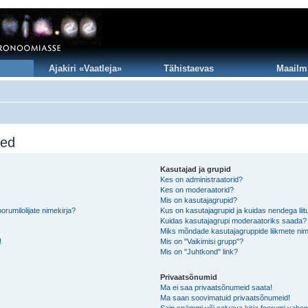
Ajakiri «Vaatleja»
Tähistaevas
Maailm
sed
Kasutajad ja grupid
Kes on administraatorid?
Kes on moderaatorid?
Mis on kasutajagrupid?
rumilolijate nimekirja?
Kus on kasutajagrupid ja kuidas nendega lii
Kuidas kasutajagrupi moderaatoriks saada?
Miks mõndade kasutajagruppide liikmete nim
!
Mis on "Vaikimisi grupp"?
Mis on "Juhtkond" link?
Privaatsõnumid
Ma ei saa privaatsõnumeid saata!
Ma saan soovimatuid privaatsõnumeid!