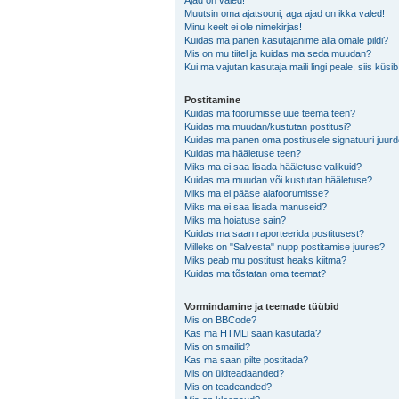
Ajad on valed!
Muutsin oma ajatsooni, aga ajad on ikka valed!
Minu keelt ei ole nimekirjas!
Kuidas ma panen kasutajanime alla omale pildi?
Mis on mu tiitel ja kuidas ma seda muudan?
Kui ma vajutan kasutaja maili lingi peale, siis küsi
Postitamine
Kuidas ma foorumisse uue teema teen?
Kuidas ma muudan/kustutan postitusi?
Kuidas ma panen oma postitusele signatuuri juur
Kuidas ma hääletuse teen?
Miks ma ei saa lisada hääletuse valikuid?
Kuidas ma muudan või kustutan hääletuse?
Miks ma ei pääse alafoorumisse?
Miks ma ei saa lisada manuseid?
Miks ma hoiatuse sain?
Kuidas ma saan raporteerida postitusest?
Milleks on "Salvesta" nupp postitamise juures?
Miks peab mu postitust heaks kiitma?
Kuidas ma tõstatan oma teemat?
Vormindamine ja teemade tüübid
Mis on BBCode?
Kas ma HTMLi saan kasutada?
Mis on smailid?
Kas ma saan pilte postitada?
Mis on üldteadaanded?
Mis on teadeanded?