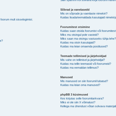
Sain spämmi või solvava kirja foorumi vahen
Sõbrad ja vanelasedd
Mis on sõprade ja vaenlaste nimekiri?
Kuidas lisada/eemaldada kasutajaid nimekirj
b foorum mult sisselogimist.
Foorumitest otsimine
Kuidas saan otsida foorumist või foorumites
Miks mu otsingul pole vasteid?
Miks saan ma otsingu vastuseks tühja lehe
de?
Kuidas ma otsin kasutajaid?
Kuidas ma leian omaenda postitused?
Teemade tellimised ja järjehoidjad
Mis vahe on tellimisel ja järjehoidjal?
Kuidas ma tellin teemasid või foorumeid?
Kuidas ma eemaldan tellimusi?
Manused
Mis manused on siin foorumil lubatud?
Kuidas ma leian oma manused?
phpBB 3 küsimused
Kes kirjutas selle foorumitarkvara?
Miks ei ole siin X võimalust?
Kellega ma ühendust võtan solvava materjali 