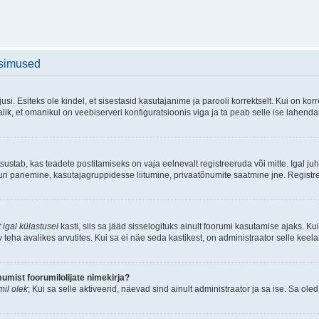
üsimused
si. Esiteks ole kindel, et sisestasid kasutajanime ja parooli korrektselt. Kui on k
ik, et omanikul on veebiserveri konfiguratsioonis viga ja ta peab selle ise lahend
sustab, kas teadete postitamiseks on vaja eelnevalt registreeruda või mitte. Igal juh
atuuri panemine, kasutajagruppidesse liitumine, privaatõnumite saatmine jne. Registr
 igal külastusel
kasti, siis sa jääd sisselogituks ainult foorumi kasutamise ajaks. Kui
v teha avalikes arvutites. Kui sa ei näe seda kastikest, on administraator selle keel
mist foorumilolijate nimekirja?
il olek
; Kui sa selle aktiveerid, näevad sind ainult administraator ja sa ise. Sa oled