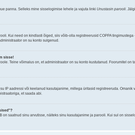
uue panna. Selleks mine sisselogimise lehele ja vajuta linki
Unustasin parooli
. Jäl
oli. Kui need on kindlasti õiged, siis võib-olla registreerusid COPPA tingimustega -
 administraator on su konto sulgenud.
m sisse!
oole. Teine võimalus on, et administraator on su konto kustutanud. Foorumitel on t
su IP aadressi või keelanud kasutajanime, millega üritasid registreeruda. Omanik v
straatoriga, et saada abi.
sised"?
n saatnud sinu arvutisse, näiteks sinu kasutajanime ja parooli. Kui sul on sissel