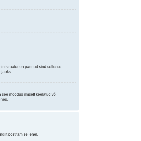
ministraator on pannud sind sellesse
 jaoks.
on see moodus ilmselt keelatud või
ehes.
ilt postitamise lehel.