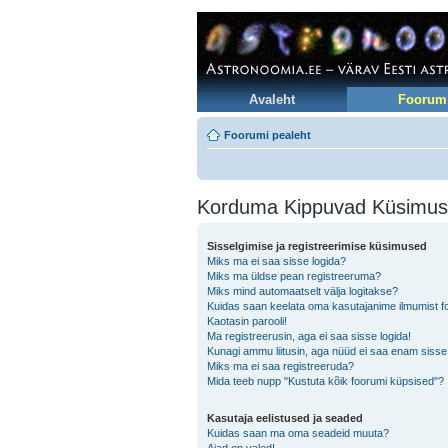
Avaleht
Foorum
Foorumi pealeht
Korduma Kippuvad Küsimu
Sisselgimise ja registreerimise küsimused
Miks ma ei saa sisse logida?
Miks ma üldse pean registreeruma?
Miks mind automaatselt välja logitakse?
Kuidas saan keelata oma kasutajanime ilmumist foo
Kaotasin parooli!
Ma registreerusin, aga ei saa sisse logida!
Kunagi ammu liitusin, aga nüüd ei saa enam sisse
Miks ma ei saa registreeruda?
Mida teeb nupp "Kustuta kõik foorumi küpsised"?
Kasutaja eelistused ja seaded
Kuidas saan ma oma seadeid muuta?