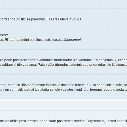
aporteerida postituse paremas ülaääres oleva nupuga.
ures?
e. Et laadida mõni postituse seis, kasuta
Juhtpaneel
i.
mis peab postituse enne avaldamist moderaator üle vaatama. Ka on võimalik, et ad
e avaldamist üle vaatama. Palun võta ühendust administraatoriga edasiste küsimuste
ates, saad sa "tõstada" teema foorumi esimesele lehele. Kui sa seda linki ei näe, 
muti on võimalik teemat tõstatada sellele vastates, kuid jälgi foorumi reegleid seda t
 on abiks postitamisel. Seda saab postitustes keelata. Täpsemad juhised saab ling