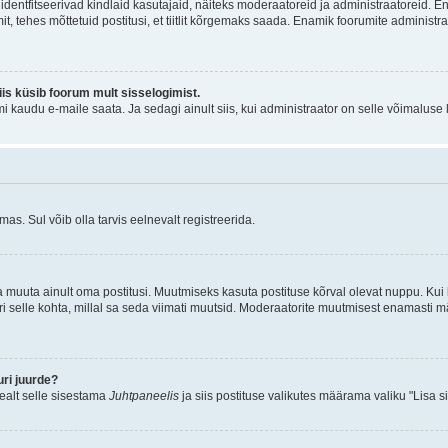
õi identfitseerivad kindlaid kasutajaid, näiteks moderaatoreid ja administraatoreid. 
it, tehes mõttetuid postitusi, et tiitlit kõrgemaks saada. Enamik foorumite adminis
siis küsib foorum mult sisselogimist.
mi kaudu e-maile saata. Ja sedagi ainult siis, kui administraator on selle võimaluse
as. Sul võib olla tarvis eelnevalt registreerida.
a muuta ainult oma postitusi. Muutmiseks kasuta postituse kõrval olevat nuppu. Ku
iri selle kohta, millal sa seda viimati muutsid. Moderaatorite muutmisest enamasti mä
ri juurde?
pealt selle sisestama
Juhtpaneelis
ja siis postituse valikutes määrama valiku "Lisa s