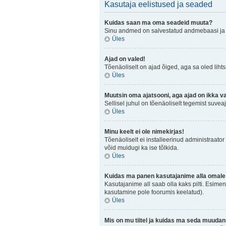
Kasutaja eelistused ja seaded
Kuidas saan ma oma seadeid muuta?
Sinu andmed on salvestatud andmebaasi j
Üles
Ajad on valed!
Tõenäoliselt on ajad õiged, aga sa oled lihtsa
Üles
Muutsin oma ajatsooni, aga ajad on ikka v
Sellisel juhul on tõenäoliselt tegemist suve
Üles
Minu keelt ei ole nimekirjas!
Tõenäoliselt ei installeerinud administraator 
võid muidugi ka ise tõlkida.
Üles
Kuidas ma panen kasutajanime alla omale 
Kasutajanime all saab olla kaks pilti. Esimen
kasutamine pole foorumis keelatud).
Üles
Mis on mu tiitel ja kuidas ma seda muuda