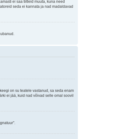
Enamasti ei saa tiitleid muuta, kuna need
traatoreid seda ei kannata ja nad madaldavad
 lubanud.
i keegi on su teatele vastanud, sa seda enam
rki ei jää, kuid nad võivad selle omal soovil
ignatuur".