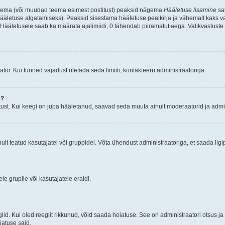
d teema (või muudad teema esimest postitust) peaksid nägema
Hääletuse lisamine
sak
ääletuse algatamiseks). Peaksid sisestama hääletuse pealkirja ja vähemalt kaks va
 Hääletusele saab ka määrata ajalimiidi, 0 tähendab piiramatut aega. Valikvastuste 
tor. Kui tunned vajadust ületada seda limiiti, kontakteeru administraatoriga
e?
ust. Kui keegi on juba hääletanud, saavad seda muuta ainult moderaatorid ja admin
t teatud kasutajatel või gruppidel. Võta ühendust administraatoriga, et saada ligi
e grupile või kasutajatele eraldi.
glid. Kui oled reeglit rikkunud, võid saada hoiatuse. See on administraatori otsus 
oiatuse said.