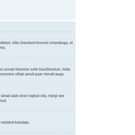
orrektsed, võta ühendust foorumi omanikuga, et
ama.
ul annab liitumine sulle lisavõimalusi, mida
eerumine võtab ainult paar minutit aega.
 tahad alati sisse logitud olla, märgi see
anud.
 varjatud kasutaja.