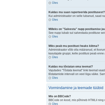
Üles
Kuidas ma saan raporteerida postitusest?
Kui administraator on selle lubanud, saad r
Üles
Milleks on "Salvesta" nupp postitamise ju
See nupp lubab sul salvestada postituse seis
Üles
Miks peab mu postitust heaks kiitma?
Administraator võib olla määranud, et fooru
kasutajate gruppi, kelle postitusi peab enn
Üles
Kuidas ma tõstatan oma teemat?
Vajutades "Tõstata teemat" linki teemat vaad
tõstatamiste intervall on veel liiga väike. Sa
Üles
Vormindamine ja teemade tüübid
Mis on BBCode?
BBCode on kood, mis põhineb HTMLil ning mis
Üles