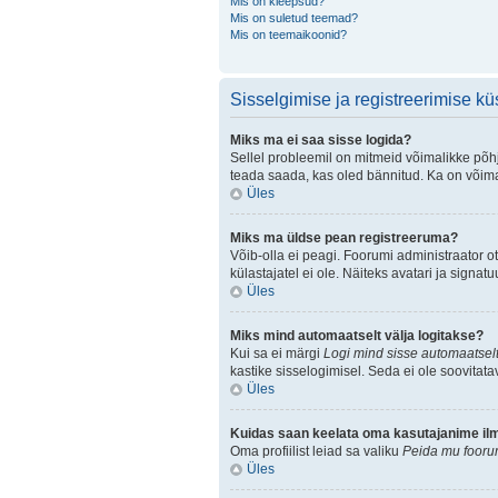
Mis on kleepsud?
Mis on suletud teemad?
Mis on teemaikoonid?
Sisselgimise ja registreerimise k
Miks ma ei saa sisse logida?
Sellel probleemil on mitmeid võimalikke põhju
teada saada, kas oled bännitud. Ka on võimal
Üles
Miks ma üldse pean registreeruma?
Võib-olla ei peagi. Foorumi administraator ot
külastajatel ei ole. Näiteks avatari ja sign
Üles
Miks mind automaatselt välja logitakse?
Kui sa ei märgi
Logi mind sisse automaatselt
kastike sisselogimisel. Seda ei ole soovitata
Üles
Kuidas saan keelata oma kasutajanime ilmu
Oma profiilist leiad sa valiku
Peida mu foorum
Üles