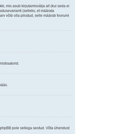
ki, mis asub kirjutamisvälja all (kui seda ei
stusevarianti (selleks, et määrata
arv võib olla piiratud, selle määrab foorumi
istraatorid.
pääs.
ja phpBB pole sellega seotud. Võta ühendust