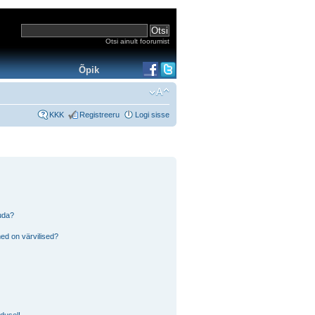
Otsi ainult foorumist
Õpik
KKK
Registreeru
Logi sisse
tuda?
ed on värvilised?