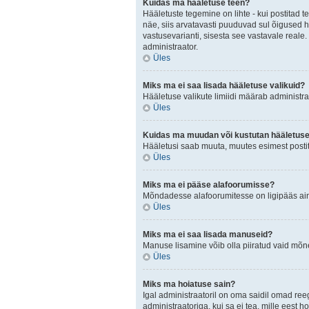
Kuidas ma hääletuse teen?
Hääletuste tegemine on lihte - kui postita
näe, siis arvatavasti puuduvad sul õigused h
vastusevarianti, sisesta see vastavale reale.
administraator.
Üles
Miks ma ei saa lisada hääletuse valikuid?
Hääletuse valikute limiidi määrab administraa
Üles
Kuidas ma muudan või kustutan hääletus
Hääletusi saab muuta, muutes esimest postit
Üles
Miks ma ei pääse alafoorumisse?
Mõndadesse alafoorumitesse on ligipääs ainul
Üles
Miks ma ei saa lisada manuseid?
Manuse lisamine võib olla piiratud vaid mõnel
Üles
Miks ma hoiatuse sain?
Igal administraatoril on oma saidil omad ree
administraatoriga, kui sa ei tea, mille eest h