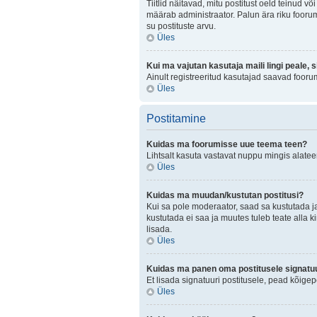
Tiitlid näitavad, mitu postitust oeld teinud v
määrab administraator. Palun ära riku foorum
su postituste arvu.
Üles
Kui ma vajutan kasutaja maili lingi peale, 
Ainult registreeritud kasutajad saavad fooru
Üles
Postitamine
Kuidas ma foorumisse uue teema teen?
Lihtsalt kasuta vastavat nuppu mingis alateem
Üles
Kuidas ma muudan/kustutan postitusi?
Kui sa pole moderaator, saad sa kustutada j
kustutada ei saa ja muutes tuleb teate alla k
lisada.
Üles
Kuidas ma panen oma postitusele signatuu
Et lisada signatuuri postitusele, pead kõige
Üles