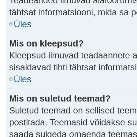
Teadeanded ilmuvad alafoorumis t
tähtsat informatsiooni, mida sa 
Üles
Mis on kleepsud?
Kleepsud ilmuvad teadaannete all
sisaldavad tihti tähtsat informat
Üles
Mis on suletud teemad?
Suletud teemad on sellised teem
postitada. Teemasid võidakse su
saada sulgeda omaenda teemasid,