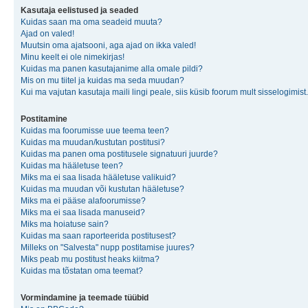
Kasutaja eelistused ja seaded
Kuidas saan ma oma seadeid muuta?
Ajad on valed!
Muutsin oma ajatsooni, aga ajad on ikka valed!
Minu keelt ei ole nimekirjas!
Kuidas ma panen kasutajanime alla omale pildi?
Mis on mu tiitel ja kuidas ma seda muudan?
Kui ma vajutan kasutaja maili lingi peale, siis küsib foorum mult sisselogimist.
Postitamine
Kuidas ma foorumisse uue teema teen?
Kuidas ma muudan/kustutan postitusi?
Kuidas ma panen oma postitusele signatuuri juurde?
Kuidas ma hääletuse teen?
Miks ma ei saa lisada hääletuse valikuid?
Kuidas ma muudan või kustutan hääletuse?
Miks ma ei pääse alafoorumisse?
Miks ma ei saa lisada manuseid?
Miks ma hoiatuse sain?
Kuidas ma saan raporteerida postitusest?
Milleks on "Salvesta" nupp postitamise juures?
Miks peab mu postitust heaks kiitma?
Kuidas ma tõstatan oma teemat?
Vormindamine ja teemade tüübid