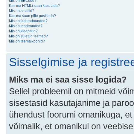
Mis on BBCode?
Kas ma HTMLi saan kasutada?
Mis on smailid?
Kas ma saan pilte postitada?
Mis on üldteadaanded?
Mis on teadeanded?
Mis on kleepsud?
Mis on suletud teemad?
Mis on teemaikoonid?
Sisselgimise ja registr
Miks ma ei saa sisse logida?
Sellel probleemil on mitmeid võim
sisestasid kasutajanime ja parool
ühendust foorumi omanikuga, et 
võimalik, et omanikul on veebiser