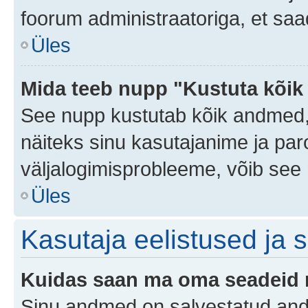
foorum administraatoriga, et saa
Üles
Mida teeb nupp "Kustuta kõik
See nupp kustutab kõik andmed,
näiteks sinu kasutajanime ja paro
väljalogimisprobleeme, võib see 
Üles
Kasutaja eelistused ja 
Kuidas saan ma oma seadeid
Sinu andmed on salvestatud an