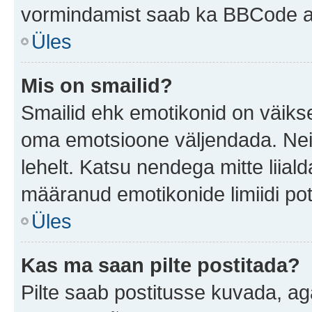
vormindamist saab ka BBCode ab
Üles
Mis on smailid?
Smailid ehk emotikonid on väikse
oma emotsioone väljendada. Neid
lehelt. Katsu nendega mitte liial
määranud emotikonide limiidi pot
Üles
Kas ma saan pilte postitada?
Pilte saab postitusse kuvada, a