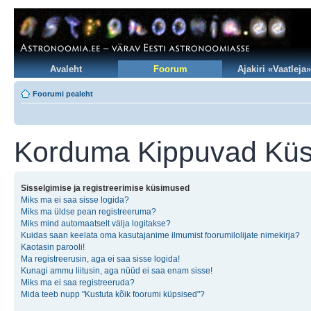
Avaleht
Foorum
Ajakiri «Vaatleja»
Foorumi pealeht
Korduma Kippuvad Kü
Sisselgimise ja registreerimise küsimused
Miks ma ei saa sisse logida?
Miks ma üldse pean registreeruma?
Miks mind automaatselt välja logitakse?
Kuidas saan keelata oma kasutajanime ilmumist foorumilolijate nimekirja?
Kaotasin parooli!
Ma registreerusin, aga ei saa sisse logida!
Kunagi ammu liitusin, aga nüüd ei saa enam sisse!
Miks ma ei saa registreeruda?
Mida teeb nupp "Kustuta kõik foorumi küpsised"?