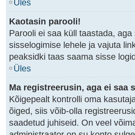
Üles
Kaotasin parooli!
Parooli ei saa küll taastada, ag
sisselogimise lehele ja vajuta lin
peaksidki taas saama sisse logi
Üles
Ma registreerusin, aga ei saa s
Kõigepealt kontrolli oma kasutaja
õiged, siis võib-olla registreerus
saadetud juhiseid. On veel võimal
administraator on su konto sulg