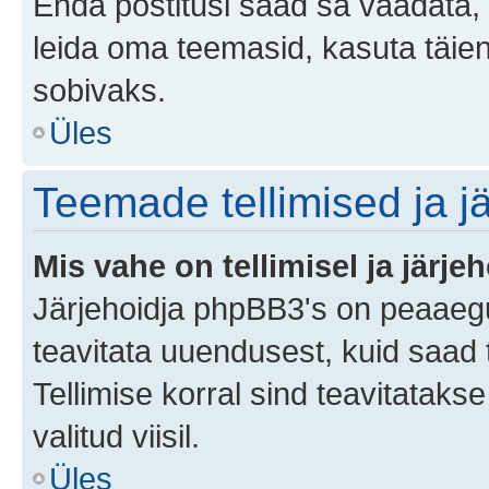
Enda postitusi saad sa vaadata, k
leida oma teemasid, kasuta täien
sobivaks.
Üles
Teemade tellimised ja j
Mis vahe on tellimisel ja järjeh
Järjehoidja phpBB3's on peaaegu
teavitata uuendusest, kuid saad t
Tellimise korral sind teavitatak
valitud viisil.
Üles