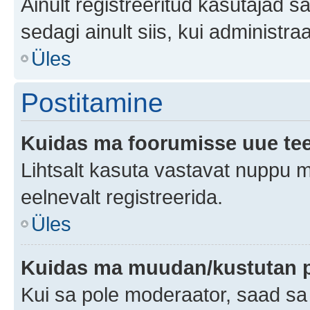
Ainult registreeritud kasutajad 
sedagi ainult siis, kui administr
Üles
Postitamine
Kuidas ma foorumisse uue te
Lihtsalt kasuta vastavat nuppu mi
eelnevalt registreerida.
Üles
Kuidas ma muudan/kustutan p
Kui sa pole moderaator, saad sa 