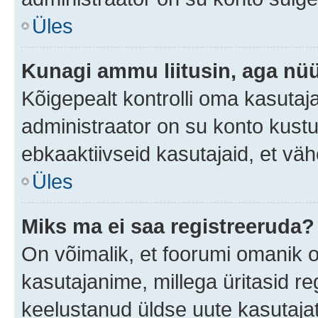
Üles
Kunagi ammu liitusin, aga nüü
Kõigepealt kontrolli oma kasutaj
administraator on su konto kust
ebkaaktiivseid kasutajaid, et v
Üles
Miks ma ei saa registreeruda?
On võimalik, et foorumi omanik 
kasutajanime, millega üritasid re
keelustanud üldse uute kasutaja