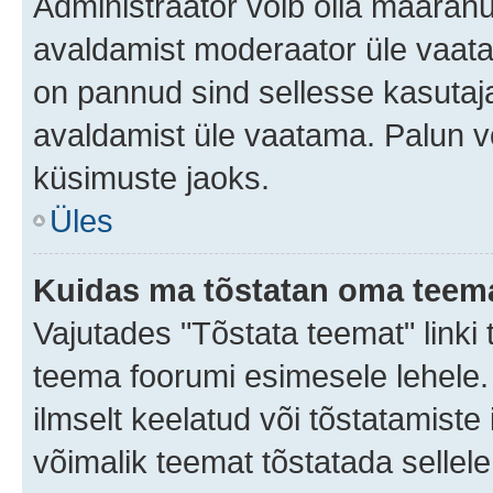
Administraator võib olla määran
avaldamist moderaator üle vaata
on pannud sind sellesse kasutaja
avaldamist üle vaatama. Palun v
küsimuste jaoks.
Üles
Kuidas ma tõstatan oma teem
Vajutades "Tõstata teemat" linki
teema foorumi esimesele lehele.
ilmselt keelatud või tõstatamiste 
võimalik teemat tõstatada sellele