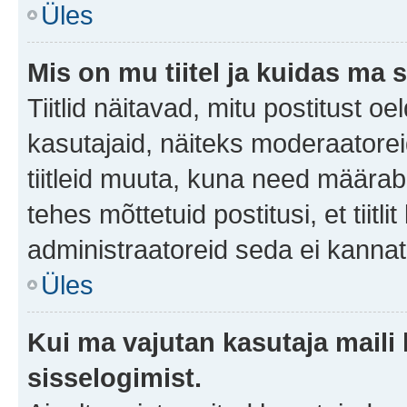
Üles
Mis on mu tiitel ja kuidas m
Tiitlid näitavad, mitu postitust oe
kasutajaid, näiteks moderaatorei
tiitleid muuta, kuna need määrab 
tehes mõttetuid postitusi, et tii
administraatoreid seda ei kanna
Üles
Kui ma vajutan kasutaja maili 
sisselogimist.