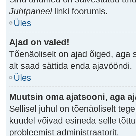
Juhtpaneel
linki foorumis.
Üles
Ajad on valed!
Tõenäoliselt on ajad õiged, aga sa
alt saad sättida enda ajavööndi.
Üles
Muutsin oma ajatsooni, aga aj
Sellisel juhul on tõenäoliselt te
kuudel võivad esineda selle tõttu
probleemist administraatorit.