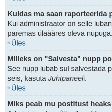
Kuidas ma saan raporteerida 
Kui administraator on selle luba
paremas ülaääres oleva nupuga
Üles
Milleks on "Salvesta" nupp po
See nupp lubab sul salvestada po
seis, kasuta
Juhtpaneel
i.
Üles
Miks peab mu postitust heaks