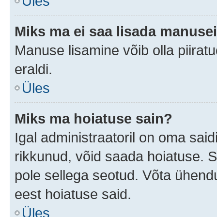
Üles
Miks ma ei saa lisada manuse
Manuse lisamine võib olla piiratu
eraldi.
Üles
Miks ma hoiatuse sain?
Igal administraatoril on oma saidi
rikkunud, võid saada hoiatuse. 
pole sellega seotud. Võta ühendus
eest hoiatuse said.
Üles