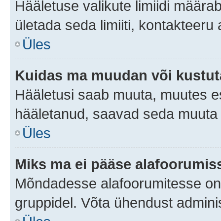
Hääletuse valikute limiidi määra
ületada seda limiiti, kontakteeru
Üles
Kuidas ma muudan või kustut
Hääletusi saab muuta, muutes es
hääletanud, saavad seda muuta a
Üles
Miks ma ei pääse alafoorumis
Mõndadesse alafoorumitesse on li
gruppidel. Võta ühendust adminis