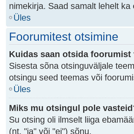
nimekirja. Saad samalt lehelt k
Üles
Foorumitest otsimine
Kuidas saan otsida foorumist 
Sisesta sõna otsinguväljale teem
otsingu seed teemas või foorumis
Üles
Miks mu otsingul pole vasteid
Su otsing oli ilmselt liiga ebamää
(nt. "ja" või "ei") sõnu.