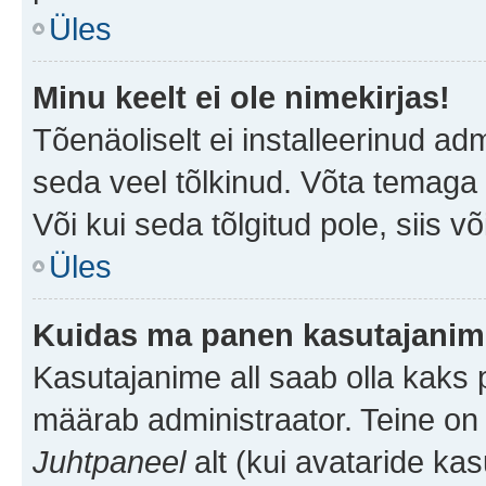
Üles
Minu keelt ei ole nimekirjas!
Tõenäoliselt ei installeerinud adm
seda veel tõlkinud. Võta temaga ü
Või kui seda tõlgitud pole, siis v
Üles
Kuidas ma panen kasutajanime
Kasutajanime all saab olla kaks pi
määrab administraator. Teine on 
Juhtpaneel
alt (kui avataride ka