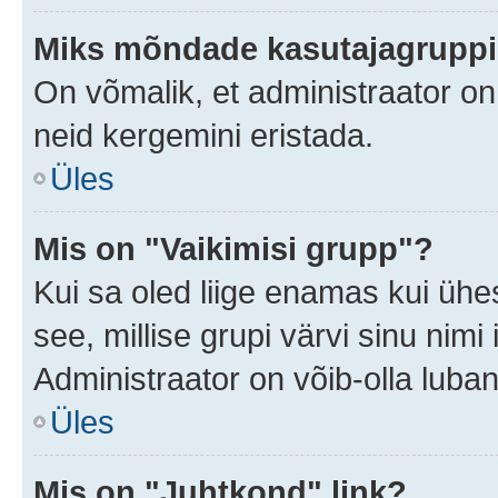
Miks mõndade kasutajagruppid
On võmalik, et administraator o
neid kergemini eristada.
Üles
Mis on "Vaikimisi grupp"?
Kui sa oled liige enamas kui ühe
see, millise grupi värvi sinu nimi il
Administraator on võib-olla luban
Üles
Mis on "Juhtkond" link?