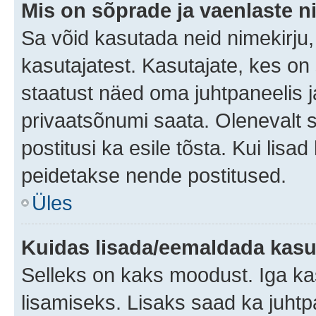
Mis on sõprade ja vaenlaste n
Sa võid kasutada neid nimekirju
kasutajatest. Kasutajate, kes on
staatust näed oma juhtpaneelis ja
privaatsõnumi saata. Olenevalt st
postitusi ka esile tõsta. Kui lisa
peidetakse nende postitused.
Üles
Kuidas lisada/eemaldada kasut
Selleks on kaks moodust. Iga kasu
lisamiseks. Lisaks saad ka juhtp