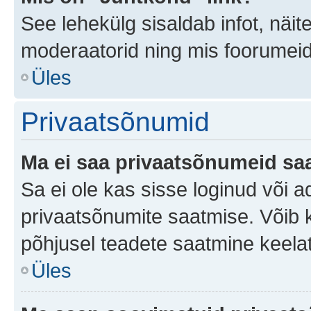
See lehekülg sisaldab infot, näit
moderaatorid ning mis foorumei
Üles
Privaatsõnumid
Ma ei saa privaatsõnumeid saa
Sa ei ole kas sisse loginud või 
privaatsõnumite saatmise. Võib ka 
põhjusel teadete saatmine keela
Üles