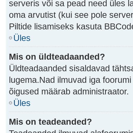
serveris või sa pead need üles l
oma arvutist (kui see pole server
Piltide lisamiseks kasuta BBCode
Üles
Mis on üldteadaanded?
Üldteadaanded sisaldavad tähtsat
lugema.Nad ilmuvad iga foorumi 
õigused määrab administraator.
Üles
Mis on teadeanded?