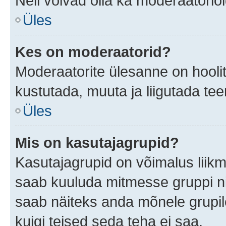
Neil võivad olla ka moderaatoriõ
Üles
Kes on moderaatorid?
Moderaatorite ülesanne on hooli
kustutada, muuta ja liigutada te
Üles
Mis on kasutajagrupid?
Kasutajagrupid on võimalus liik
saab kuuluda mitmesse gruppi nin
saab näiteks anda mõnele grupi
kuigi teised seda teha ei saa.