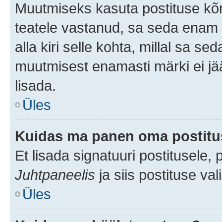
Muutmiseks kasuta postituse kõr
teatele vastanud, sa seda enam 
alla kiri selle kohta, millal sa s
muutmisest enamasti märki ei jää
lisada.
Üles
Kuidas ma panen oma postitus
Et lisada signatuuri postitusele,
Juhtpaneelis
ja siis postituse va
Üles