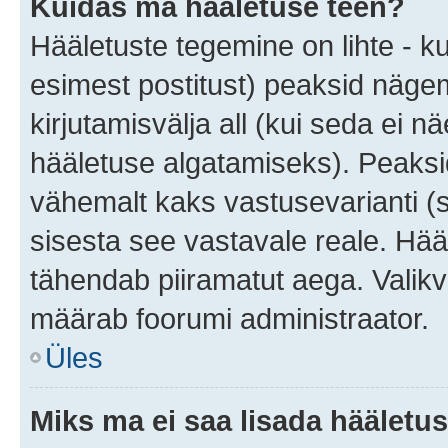
Kuidas ma hääletuse teen?
Hääletuste tegemine on lihte - 
esimest postitust) peaksid näg
kirjutamisvälja all (kui seda ei 
hääletuse algatamiseks). Peaksid
vähemalt kaks vastusevarianti (s
sisesta see vastavale reale. Hää
tähendab piiramatut aega. Valikva
määrab foorumi administraator.
Üles
Miks ma ei saa lisada hääletus