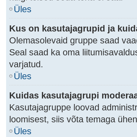
Üles
Kus on kasutajagrupid ja kuid
Olemasolevaid gruppe saad vaad
Seal saad ka oma liitumisavaldus
varjatud.
Üles
Kuidas kasutajagrupi moderaa
Kasutajagruppe loovad administra
loomisest, siis võta temaga ühen
Üles