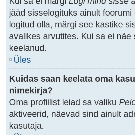
Kui sa ei märgi
Logi mind sisse a
jääd sisselogituks ainult foorumi
logitud olla, märgi see kastike s
avalikes arvutites. Kui sa ei näe
keelanud.
Üles
Kuidas saan keelata oma kasut
nimekirja?
Oma profiilist leiad sa valiku
Pei
aktiveerid, näevad sind ainult ad
kasutaja.