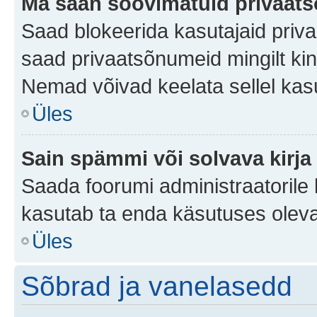
Ma saan soovimatuid privaat
Saad blokeerida kasutajaid priv
saad privaatsõnumeid mingilt kindl
Nemad võivad keelata sellel kas
Üles
Sain spämmi või solvava kirja
Saada foorumi administraatorile k
kasutab ta enda käsutuses oleva
Üles
Sõbrad ja vanelasedd