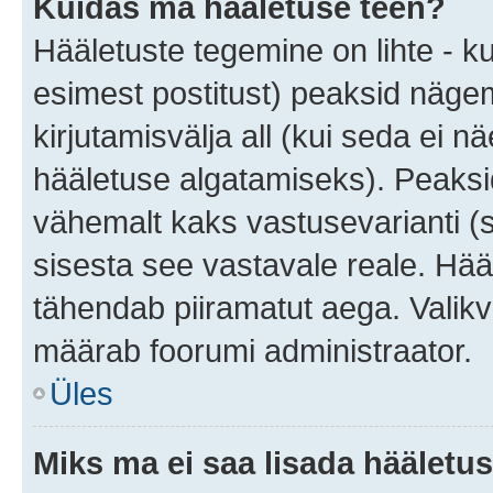
Kuidas ma hääletuse teen?
Hääletuste tegemine on lihte - 
esimest postitust) peaksid näg
kirjutamisvälja all (kui seda ei 
hääletuse algatamiseks). Peaksid
vähemalt kaks vastusevarianti (s
sisesta see vastavale reale. Hää
tähendab piiramatut aega. Valikva
määrab foorumi administraator.
Üles
Miks ma ei saa lisada hääletus