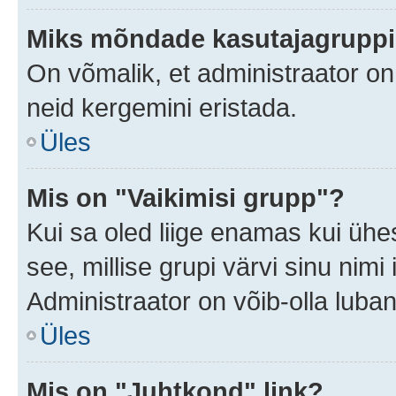
Miks mõndade kasutajagruppid
On võmalik, et administraator o
neid kergemini eristada.
Üles
Mis on "Vaikimisi grupp"?
Kui sa oled liige enamas kui ühe
see, millise grupi värvi sinu nimi il
Administraator on võib-olla luban
Üles
Mis on "Juhtkond" link?