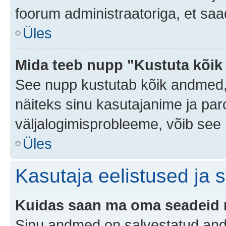
foorum administraatoriga, et saa
Üles
Mida teeb nupp "Kustuta kõik
See nupp kustutab kõik andmed,
näiteks sinu kasutajanime ja paro
väljalogimisprobleeme, võib see 
Üles
Kasutaja eelistused ja 
Kuidas saan ma oma seadeid
Sinu andmed on salvestatud an