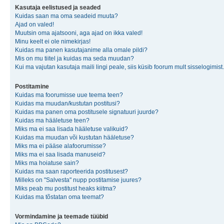
Kasutaja eelistused ja seaded
Kuidas saan ma oma seadeid muuta?
Ajad on valed!
Muutsin oma ajatsooni, aga ajad on ikka valed!
Minu keelt ei ole nimekirjas!
Kuidas ma panen kasutajanime alla omale pildi?
Mis on mu tiitel ja kuidas ma seda muudan?
Kui ma vajutan kasutaja maili lingi peale, siis küsib foorum mult sisselogimist.
Postitamine
Kuidas ma foorumisse uue teema teen?
Kuidas ma muudan/kustutan postitusi?
Kuidas ma panen oma postitusele signatuuri juurde?
Kuidas ma hääletuse teen?
Miks ma ei saa lisada hääletuse valikuid?
Kuidas ma muudan või kustutan hääletuse?
Miks ma ei pääse alafoorumisse?
Miks ma ei saa lisada manuseid?
Miks ma hoiatuse sain?
Kuidas ma saan raporteerida postitusest?
Milleks on "Salvesta" nupp postitamise juures?
Miks peab mu postitust heaks kiitma?
Kuidas ma tõstatan oma teemat?
Vormindamine ja teemade tüübid