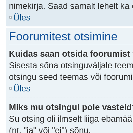
nimekirja. Saad samalt lehelt k
Üles
Foorumitest otsimine
Kuidas saan otsida foorumist 
Sisesta sõna otsinguväljale teem
otsingu seed teemas või foorumis
Üles
Miks mu otsingul pole vasteid
Su otsing oli ilmselt liiga ebamää
(nt. "ja" või "ei") sõnu.