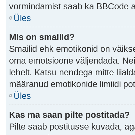
vormindamist saab ka BBCode ab
Üles
Mis on smailid?
Smailid ehk emotikonid on väikse
oma emotsioone väljendada. Neid
lehelt. Katsu nendega mitte liial
määranud emotikonide limiidi pot
Üles
Kas ma saan pilte postitada?
Pilte saab postitusse kuvada, a