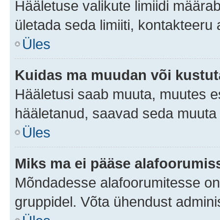
Hääletuse valikute limiidi määra
ületada seda limiiti, kontakteeru
Üles
Kuidas ma muudan või kustut
Hääletusi saab muuta, muutes es
hääletanud, saavad seda muuta a
Üles
Miks ma ei pääse alafoorumis
Mõndadesse alafoorumitesse on li
gruppidel. Võta ühendust adminis