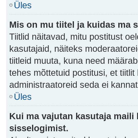
Üles
Mis on mu tiitel ja kuidas m
Tiitlid näitavad, mitu postitust oe
kasutajaid, näiteks moderaatorei
tiitleid muuta, kuna need määrab 
tehes mõttetuid postitusi, et tii
administraatoreid seda ei kanna
Üles
Kui ma vajutan kasutaja maili 
sisselogimist.