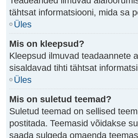
Teadeanded ilmuvad alafoorumis t
tähtsat informatsiooni, mida sa 
Üles
Mis on kleepsud?
Kleepsud ilmuvad teadaannete all
sisaldavad tihti tähtsat informat
Üles
Mis on suletud teemad?
Suletud teemad on sellised teem
postitada. Teemasid võidakse su
saada sulgeda omaenda teemasid,