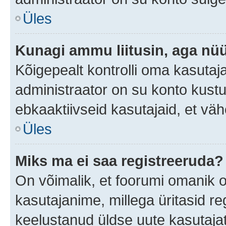
Üles
Kunagi ammu liitusin, aga nüü
Kõigepealt kontrolli oma kasutaj
administraator on su konto kust
ebkaaktiivseid kasutajaid, et v
Üles
Miks ma ei saa registreeruda?
On võimalik, et foorumi omanik 
kasutajanime, millega üritasid re
keelustanud üldse uute kasutaja