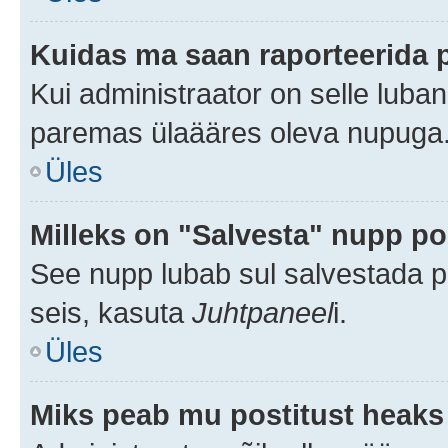
Kuidas ma saan raporteerida 
Kui administraator on selle luba
paremas ülaääres oleva nupuga
Üles
Milleks on "Salvesta" nupp po
See nupp lubab sul salvestada po
seis, kasuta
Juhtpaneel
i.
Üles
Miks peab mu postitust heaks