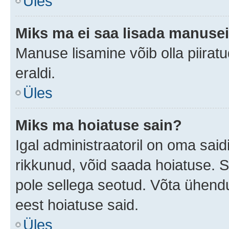
Üles
Miks ma ei saa lisada manuse
Manuse lisamine võib olla piiratu
eraldi.
Üles
Miks ma hoiatuse sain?
Igal administraatoril on oma saidi
rikkunud, võid saada hoiatuse. 
pole sellega seotud. Võta ühendus
eest hoiatuse said.
Üles