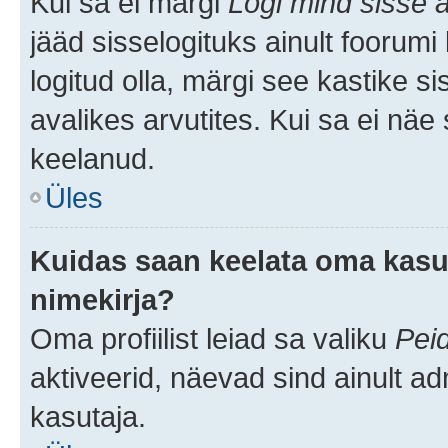
Kui sa ei märgi
Logi mind sisse a
jääd sisselogituks ainult foorumi
logitud olla, märgi see kastike s
avalikes arvutites. Kui sa ei näe
keelanud.
Üles
Kuidas saan keelata oma kasut
nimekirja?
Oma profiilist leiad sa valiku
Pei
aktiveerid, näevad sind ainult ad
kasutaja.