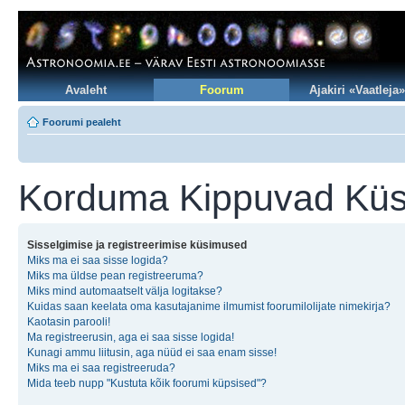
Avaleht
Foorum
Ajakiri «Vaatleja»
Foorumi pealeht
Korduma Kippuvad Kü
Sisselgimise ja registreerimise küsimused
Miks ma ei saa sisse logida?
Miks ma üldse pean registreeruma?
Miks mind automaatselt välja logitakse?
Kuidas saan keelata oma kasutajanime ilmumist foorumilolijate nimekirja?
Kaotasin parooli!
Ma registreerusin, aga ei saa sisse logida!
Kunagi ammu liitusin, aga nüüd ei saa enam sisse!
Miks ma ei saa registreeruda?
Mida teeb nupp "Kustuta kõik foorumi küpsised"?