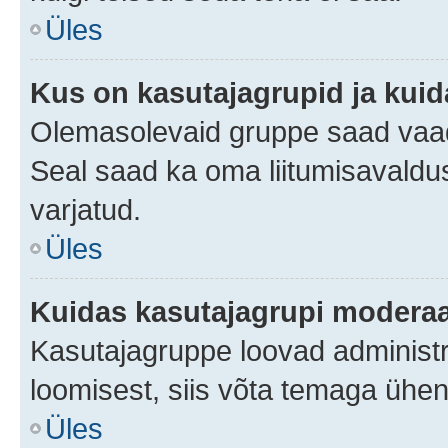
Üles
Kus on kasutajagrupid ja kuid
Olemasolevaid gruppe saad vaad
Seal saad ka oma liitumisavaldus
varjatud.
Üles
Kuidas kasutajagrupi moderaa
Kasutajagruppe loovad administra
loomisest, siis võta temaga ühen
Üles