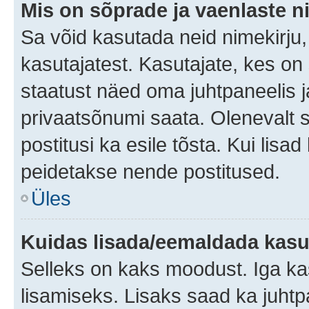
Mis on sõprade ja vaenlaste n
Sa võid kasutada neid nimekirju
kasutajatest. Kasutajate, kes on
staatust näed oma juhtpaneelis ja
privaatsõnumi saata. Olenevalt st
postitusi ka esile tõsta. Kui lisa
peidetakse nende postitused.
Üles
Kuidas lisada/eemaldada kasut
Selleks on kaks moodust. Iga kasu
lisamiseks. Lisaks saad ka juhtp