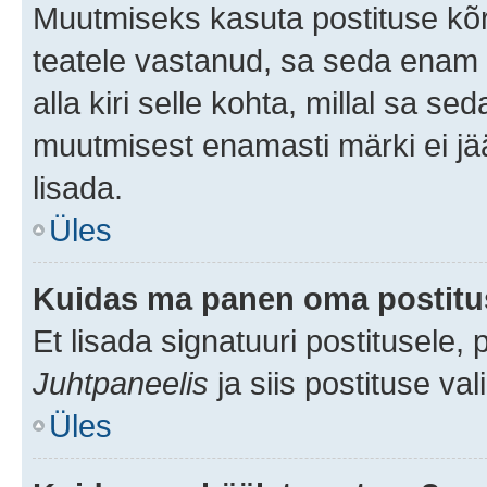
Muutmiseks kasuta postituse kõr
teatele vastanud, sa seda enam 
alla kiri selle kohta, millal sa s
muutmisest enamasti märki ei jää
lisada.
Üles
Kuidas ma panen oma postitus
Et lisada signatuuri postitusele,
Juhtpaneelis
ja siis postituse va
Üles