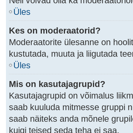
Neil võivad olla ka moderaatoriõ
Üles
Kes on moderaatorid?
Moderaatorite ülesanne on hooli
kustutada, muuta ja liigutada te
Üles
Mis on kasutajagrupid?
Kasutajagrupid on võimalus liik
saab kuuluda mitmesse gruppi nin
saab näiteks anda mõnele grupi
kuigi teised seda teha ei saa.