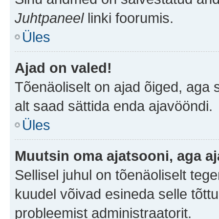
Juhtpaneel
linki foorumis.
Üles
Ajad on valed!
Tõenäoliselt on ajad õiged, aga sa
alt saad sättida enda ajavööndi.
Üles
Muutsin oma ajatsooni, aga aj
Sellisel juhul on tõenäoliselt te
kuudel võivad esineda selle tõttu
probleemist administraatorit.