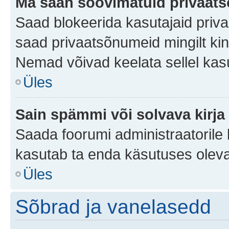
Ma saan soovimatuid privaat
Saad blokeerida kasutajaid priv
saad privaatsõnumeid mingilt kindl
Nemad võivad keelata sellel kas
Üles
Sain spämmi või solvava kirja
Saada foorumi administraatorile k
kasutab ta enda käsutuses oleva
Üles
Sõbrad ja vanelasedd