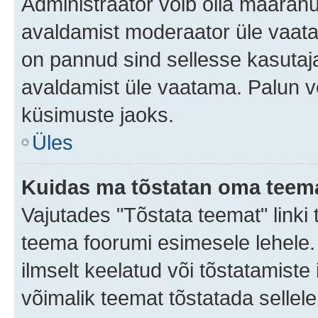
Administraator võib olla määran
avaldamist moderaator üle vaata
on pannud sind sellesse kasutaja
avaldamist üle vaatama. Palun v
küsimuste jaoks.
Üles
Kuidas ma tõstatan oma teem
Vajutades "Tõstata teemat" linki
teema foorumi esimesele lehele.
ilmselt keelatud või tõstatamiste 
võimalik teemat tõstatada sellele