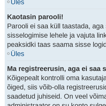
Üles
Kaotasin parooli!
Parooli ei saa küll taastada, ag
sisselogimise lehele ja vajuta lin
peaksidki taas saama sisse logi
Üles
Ma registreerusin, aga ei saa s
Kõigepealt kontrolli oma kasutaja
õiged, siis võib-olla registreerus
saadetud juhiseid. On veel võimal
administraator on su konto sulg