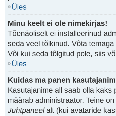
Üles
Minu keelt ei ole nimekirjas!
Tõenäoliselt ei installeerinud adm
seda veel tõlkinud. Võta temaga ü
Või kui seda tõlgitud pole, siis v
Üles
Kuidas ma panen kasutajanime
Kasutajanime all saab olla kaks pi
määrab administraator. Teine on 
Juhtpaneel
alt (kui avataride ka