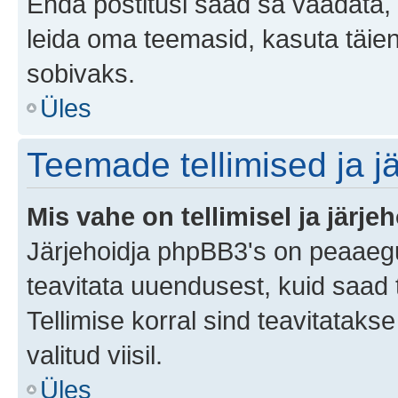
Enda postitusi saad sa vaadata, k
leida oma teemasid, kasuta täien
sobivaks.
Üles
Teemade tellimised ja j
Mis vahe on tellimisel ja järjeh
Järjehoidja phpBB3's on peaaegu
teavitata uuendusest, kuid saad t
Tellimise korral sind teavitatak
valitud viisil.
Üles