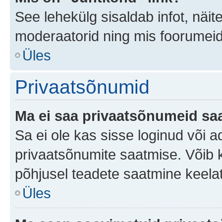
See lehekülg sisaldab infot, näit
moderaatorid ning mis foorumei
Üles
Privaatsõnumid
Ma ei saa privaatsõnumeid saa
Sa ei ole kas sisse loginud või 
privaatsõnumite saatmise. Võib ka 
põhjusel teadete saatmine keela
Üles