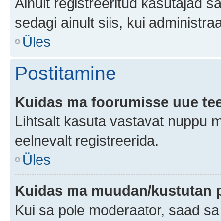
Ainult registreeritud kasutajad 
sedagi ainult siis, kui administr
Üles
Postitamine
Kuidas ma foorumisse uue te
Lihtsalt kasuta vastavat nuppu mi
eelnevalt registreerida.
Üles
Kuidas ma muudan/kustutan p
Kui sa pole moderaator, saad sa 