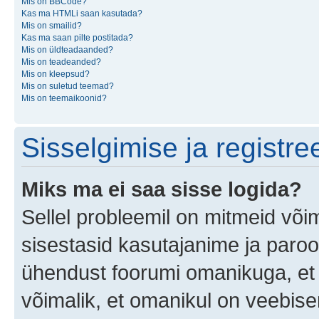
Mis on BBCode?
Kas ma HTMLi saan kasutada?
Mis on smailid?
Kas ma saan pilte postitada?
Mis on üldteadaanded?
Mis on teadeanded?
Mis on kleepsud?
Mis on suletud teemad?
Mis on teemaikoonid?
Sisselgimise ja registr
Miks ma ei saa sisse logida?
Sellel probleemil on mitmeid võim
sisestasid kasutajanime ja parool
ühendust foorumi omanikuga, et 
võimalik, et omanikul on veebiser