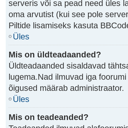
serveris või sa pead need üles l
oma arvutist (kui see pole server
Piltide lisamiseks kasuta BBCode
Üles
Mis on üldteadaanded?
Üldteadaanded sisaldavad tähtsat
lugema.Nad ilmuvad iga foorumi 
õigused määrab administraator.
Üles
Mis on teadeanded?