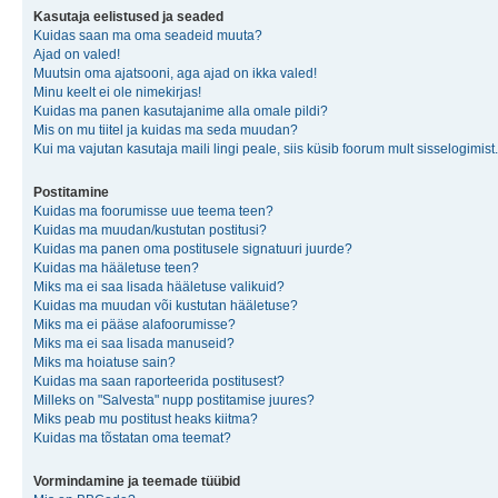
Kasutaja eelistused ja seaded
Kuidas saan ma oma seadeid muuta?
Ajad on valed!
Muutsin oma ajatsooni, aga ajad on ikka valed!
Minu keelt ei ole nimekirjas!
Kuidas ma panen kasutajanime alla omale pildi?
Mis on mu tiitel ja kuidas ma seda muudan?
Kui ma vajutan kasutaja maili lingi peale, siis küsib foorum mult sisselogimist.
Postitamine
Kuidas ma foorumisse uue teema teen?
Kuidas ma muudan/kustutan postitusi?
Kuidas ma panen oma postitusele signatuuri juurde?
Kuidas ma hääletuse teen?
Miks ma ei saa lisada hääletuse valikuid?
Kuidas ma muudan või kustutan hääletuse?
Miks ma ei pääse alafoorumisse?
Miks ma ei saa lisada manuseid?
Miks ma hoiatuse sain?
Kuidas ma saan raporteerida postitusest?
Milleks on "Salvesta" nupp postitamise juures?
Miks peab mu postitust heaks kiitma?
Kuidas ma tõstatan oma teemat?
Vormindamine ja teemade tüübid