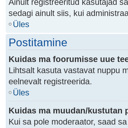
Ainult registreeritud kasutajad 
sedagi ainult siis, kui administr
Üles
Postitamine
Kuidas ma foorumisse uue te
Lihtsalt kasuta vastavat nuppu mi
eelnevalt registreerida.
Üles
Kuidas ma muudan/kustutan p
Kui sa pole moderaator, saad sa 