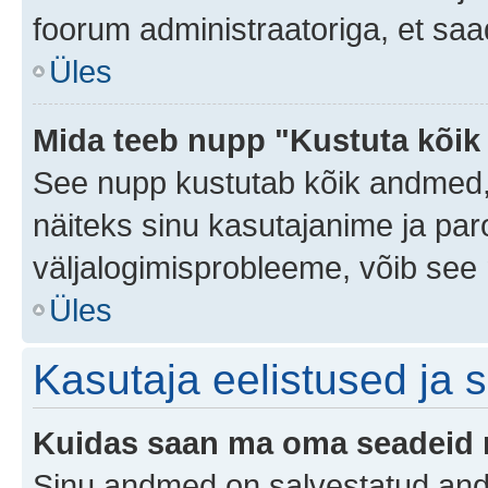
foorum administraatoriga, et saa
Üles
Mida teeb nupp "Kustuta kõik
See nupp kustutab kõik andmed,
näiteks sinu kasutajanime ja paro
väljalogimisprobleeme, võib see 
Üles
Kasutaja eelistused ja 
Kuidas saan ma oma seadeid
Sinu andmed on salvestatud an