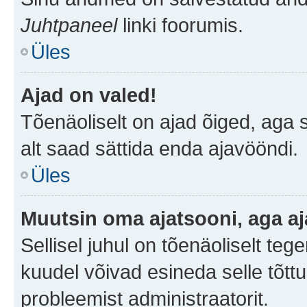
Juhtpaneel
linki foorumis.
Üles
Ajad on valed!
Tõenäoliselt on ajad õiged, aga sa
alt saad sättida enda ajavööndi.
Üles
Muutsin oma ajatsooni, aga aj
Sellisel juhul on tõenäoliselt te
kuudel võivad esineda selle tõttu
probleemist administraatorit.