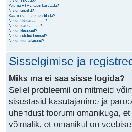
Mis on BBCode?
Kas ma HTMLi saan kasutada?
Mis on smailid?
Kas ma saan pilte postitada?
Mis on üldteadaanded?
Mis on teadeanded?
Mis on kleepsud?
Mis on suletud teemad?
Mis on teemaikoonid?
Sisselgimise ja registr
Miks ma ei saa sisse logida?
Sellel probleemil on mitmeid võim
sisestasid kasutajanime ja parool
ühendust foorumi omanikuga, et 
võimalik, et omanikul on veebiser