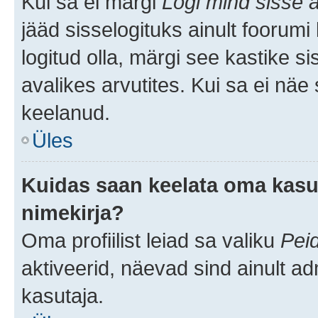
Kui sa ei märgi
Logi mind sisse a
jääd sisselogituks ainult foorumi
logitud olla, märgi see kastike s
avalikes arvutites. Kui sa ei näe
keelanud.
Üles
Kuidas saan keelata oma kasut
nimekirja?
Oma profiilist leiad sa valiku
Pei
aktiveerid, näevad sind ainult ad
kasutaja.