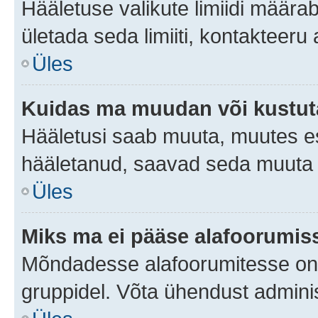
Hääletuse valikute limiidi määra
ületada seda limiiti, kontakteeru
Üles
Kuidas ma muudan või kustut
Hääletusi saab muuta, muutes es
hääletanud, saavad seda muuta a
Üles
Miks ma ei pääse alafoorumis
Mõndadesse alafoorumitesse on li
gruppidel. Võta ühendust adminis