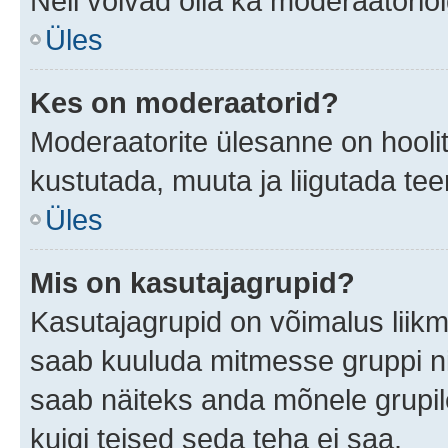
Neil võivad olla ka moderaatoriõ
Üles
Kes on moderaatorid?
Moderaatorite ülesanne on hooli
kustutada, muuta ja liigutada te
Üles
Mis on kasutajagrupid?
Kasutajagrupid on võimalus liik
saab kuuluda mitmesse gruppi nin
saab näiteks anda mõnele grupi
kuigi teised seda teha ei saa.