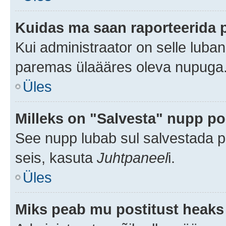
Kuidas ma saan raporteerida 
Kui administraator on selle luba
paremas ülaääres oleva nupuga
Üles
Milleks on "Salvesta" nupp po
See nupp lubab sul salvestada po
seis, kasuta
Juhtpaneel
i.
Üles
Miks peab mu postitust heaks