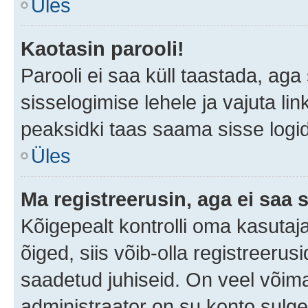
Üles
Kaotasin parooli!
Parooli ei saa küll taastada, ag
sisselogimise lehele ja vajuta lin
peaksidki taas saama sisse logi
Üles
Ma registreerusin, aga ei saa s
Kõigepealt kontrolli oma kasutaja
õiged, siis võib-olla registreerus
saadetud juhiseid. On veel võimal
administraator on su konto sulg