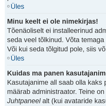
Üles
Minu keelt ei ole nimekirjas!
Tõenäoliselt ei installeerinud adm
seda veel tõlkinud. Võta temaga ü
Või kui seda tõlgitud pole, siis v
Üles
Kuidas ma panen kasutajanime
Kasutajanime all saab olla kaks pi
määrab administraator. Teine on 
Juhtpaneel
alt (kui avataride ka