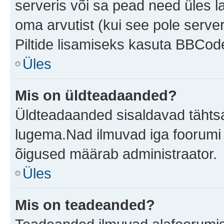
serveris või sa pead need üles l
oma arvutist (kui see pole server
Piltide lisamiseks kasuta BBCode
Üles
Mis on üldteadaanded?
Üldteadaanded sisaldavad tähtsat
lugema.Nad ilmuvad iga foorumi 
õigused määrab administraator.
Üles
Mis on teadeanded?