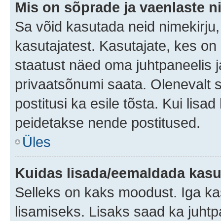
Mis on sõprade ja vaenlaste n
Sa võid kasutada neid nimekirju
kasutajatest. Kasutajate, kes on
staatust näed oma juhtpaneelis ja
privaatsõnumi saata. Olenevalt st
postitusi ka esile tõsta. Kui lisa
peidetakse nende postitused.
Üles
Kuidas lisada/eemaldada kasut
Selleks on kaks moodust. Iga kasu
lisamiseks. Lisaks saad ka juhtp