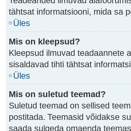
Teadeanded ilmuvad alafoorumis t
tähtsat informatsiooni, mida sa 
Üles
Mis on kleepsud?
Kleepsud ilmuvad teadaannete all
sisaldavad tihti tähtsat informat
Üles
Mis on suletud teemad?
Suletud teemad on sellised teem
postitada. Teemasid võidakse su
saada sulgeda omaenda teemasid,