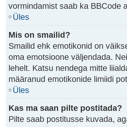
vormindamist saab ka BBCode ab
Üles
Mis on smailid?
Smailid ehk emotikonid on väikse
oma emotsioone väljendada. Neid
lehelt. Katsu nendega mitte liial
määranud emotikonide limiidi pot
Üles
Kas ma saan pilte postitada?
Pilte saab postitusse kuvada, a