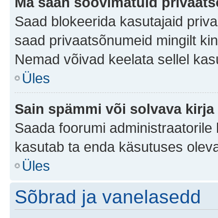
Ma saan soovimatuid privaat
Saad blokeerida kasutajaid priv
saad privaatsõnumeid mingilt kindl
Nemad võivad keelata sellel kas
Üles
Sain spämmi või solvava kirja
Saada foorumi administraatorile k
kasutab ta enda käsutuses oleva
Üles
Sõbrad ja vanelasedd