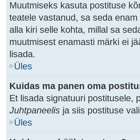
Muutmiseks kasuta postituse kõr
teatele vastanud, sa seda enam 
alla kiri selle kohta, millal sa s
muutmisest enamasti märki ei jää
lisada.
Üles
Kuidas ma panen oma postitus
Et lisada signatuuri postitusele,
Juhtpaneelis
ja siis postituse va
Üles