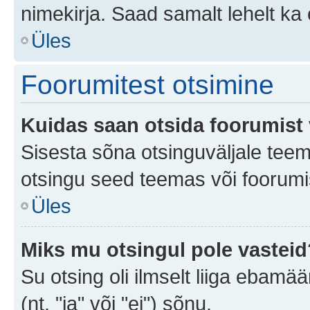
nimekirja. Saad samalt lehelt k
Üles
Foorumitest otsimine
Kuidas saan otsida foorumist 
Sisesta sõna otsinguväljale teem
otsingu seed teemas või foorumis
Üles
Miks mu otsingul pole vasteid
Su otsing oli ilmselt liiga ebamää
(nt. "ja" või "ei") sõnu.