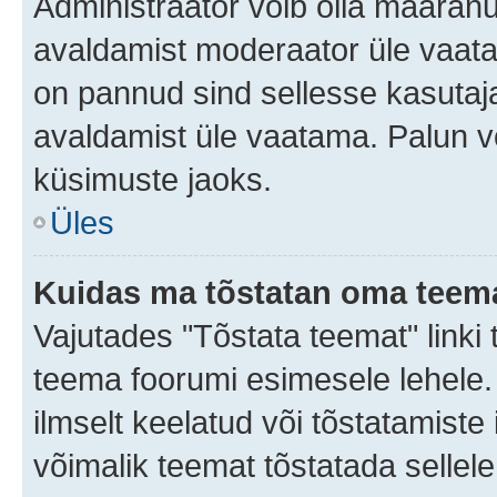
Administraator võib olla määran
avaldamist moderaator üle vaata
on pannud sind sellesse kasutaja
avaldamist üle vaatama. Palun v
küsimuste jaoks.
Üles
Kuidas ma tõstatan oma teem
Vajutades "Tõstata teemat" linki
teema foorumi esimesele lehele.
ilmselt keelatud või tõstatamiste 
võimalik teemat tõstatada sellele