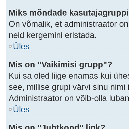
Miks mõndade kasutajagruppid
On võmalik, et administraator o
neid kergemini eristada.
Üles
Mis on "Vaikimisi grupp"?
Kui sa oled liige enamas kui ühe
see, millise grupi värvi sinu nimi il
Administraator on võib-olla luban
Üles
Mis on "Juhtkond" link?