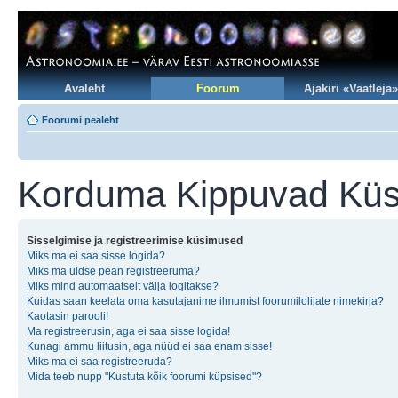
Avaleht
Foorum
Ajakiri «Vaatleja»
Foorumi pealeht
Korduma Kippuvad Kü
Sisselgimise ja registreerimise küsimused
Miks ma ei saa sisse logida?
Miks ma üldse pean registreeruma?
Miks mind automaatselt välja logitakse?
Kuidas saan keelata oma kasutajanime ilmumist foorumilolijate nimekirja?
Kaotasin parooli!
Ma registreerusin, aga ei saa sisse logida!
Kunagi ammu liitusin, aga nüüd ei saa enam sisse!
Miks ma ei saa registreeruda?
Mida teeb nupp "Kustuta kõik foorumi küpsised"?