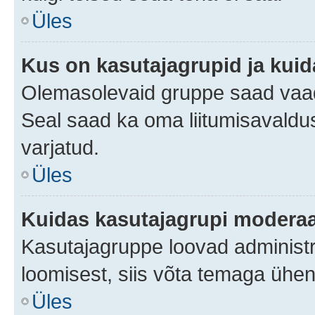
Üles
Kus on kasutajagrupid ja kuid
Olemasolevaid gruppe saad vaad
Seal saad ka oma liitumisavaldus
varjatud.
Üles
Kuidas kasutajagrupi moderaa
Kasutajagruppe loovad administra
loomisest, siis võta temaga ühen
Üles