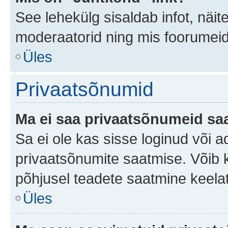
See lehekülg sisaldab infot, näit
moderaatorid ning mis foorumei
Üles
Privaatsõnumid
Ma ei saa privaatsõnumeid saa
Sa ei ole kas sisse loginud või 
privaatsõnumite saatmise. Võib ka 
põhjusel teadete saatmine keela
Üles