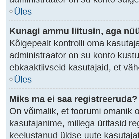
Üles
Kunagi ammu liitusin, aga nüü
Kõigepealt kontrolli oma kasutaj
administraator on su konto kust
ebkaaktiivseid kasutajaid, et v
Üles
Miks ma ei saa registreeruda?
On võimalik, et foorumi omanik 
kasutajanime, millega üritasid re
keelustanud üldse uute kasutaja