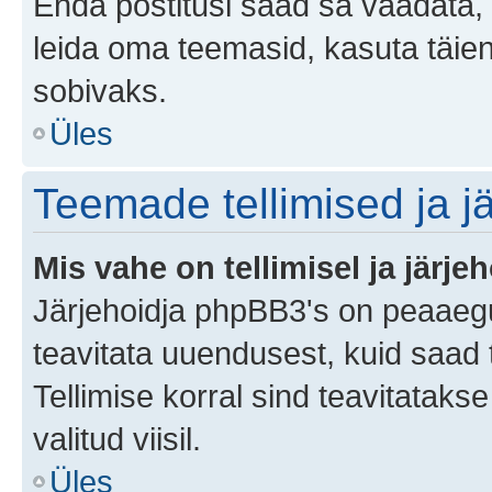
Enda postitusi saad sa vaadata, k
leida oma teemasid, kasuta täien
sobivaks.
Üles
Teemade tellimised ja j
Mis vahe on tellimisel ja järjeh
Järjehoidja phpBB3's on peaaegu
teavitata uuendusest, kuid saad t
Tellimise korral sind teavitatak
valitud viisil.
Üles