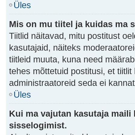
Üles
Mis on mu tiitel ja kuidas m
Tiitlid näitavad, mitu postitust oe
kasutajaid, näiteks moderaatorei
tiitleid muuta, kuna need määrab 
tehes mõttetuid postitusi, et tii
administraatoreid seda ei kanna
Üles
Kui ma vajutan kasutaja maili 
sisselogimist.