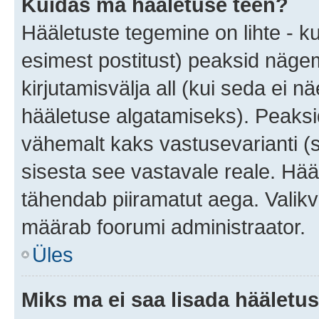
Kuidas ma hääletuse teen?
Hääletuste tegemine on lihte - 
esimest postitust) peaksid näg
kirjutamisvälja all (kui seda ei 
hääletuse algatamiseks). Peaksid
vähemalt kaks vastusevarianti (s
sisesta see vastavale reale. Hää
tähendab piiramatut aega. Valikva
määrab foorumi administraator.
Üles
Miks ma ei saa lisada hääletus