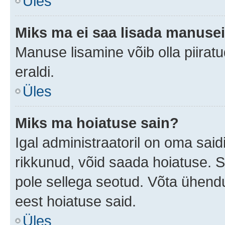
Üles
Miks ma ei saa lisada manuse
Manuse lisamine võib olla piiratu
eraldi.
Üles
Miks ma hoiatuse sain?
Igal administraatoril on oma saidi
rikkunud, võid saada hoiatuse. 
pole sellega seotud. Võta ühendus
eest hoiatuse said.
Üles