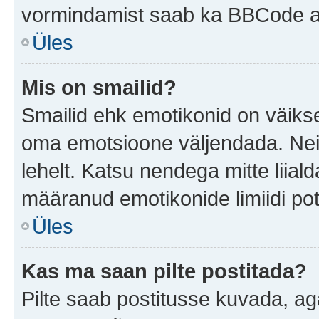
vormindamist saab ka BBCode ab
Üles
Mis on smailid?
Smailid ehk emotikonid on väikse
oma emotsioone väljendada. Neid
lehelt. Katsu nendega mitte liial
määranud emotikonide limiidi pot
Üles
Kas ma saan pilte postitada?
Pilte saab postitusse kuvada, a