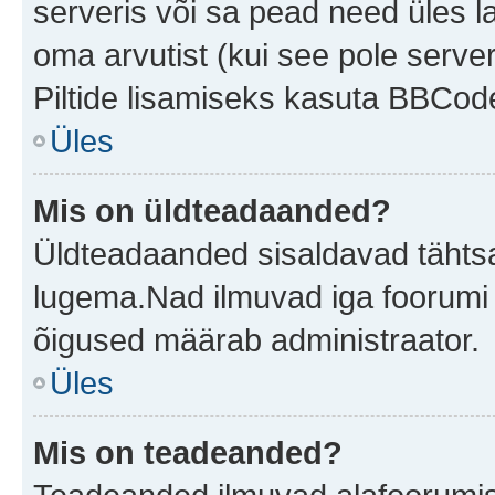
serveris või sa pead need üles l
oma arvutist (kui see pole server
Piltide lisamiseks kasuta BBCode
Üles
Mis on üldteadaanded?
Üldteadaanded sisaldavad tähtsat
lugema.Nad ilmuvad iga foorumi 
õigused määrab administraator.
Üles
Mis on teadeanded?