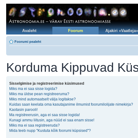
Avaleht
Foorum
Ajakiri «Vaatleja»
Foorumi pealeht
Korduma Kippuvad Kü
Sisselgimise ja registreerimise küsimused
Miks ma ei saa sisse logida?
Miks ma üldse pean registreeruma?
Miks mind automaatselt välja logitakse?
Kuidas saan keelata oma kasutajanime ilmumist foorumilolijate nimekirja?
Kaotasin parooli!
Ma registreerusin, aga ei saa sisse logida!
Kunagi ammu liitusin, aga nüüd ei saa enam sisse!
Miks ma ei saa registreeruda?
Mida teeb nupp "Kustuta kõik foorumi küpsised"?