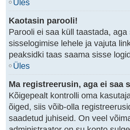
Üles
Kaotasin parooli!
Parooli ei saa küll taastada, ag
sisselogimise lehele ja vajuta lin
peaksidki taas saama sisse logi
Üles
Ma registreerusin, aga ei saa s
Kõigepealt kontrolli oma kasutaja
õiged, siis võib-olla registreerus
saadetud juhiseid. On veel võimal
administraator on su konto sulg