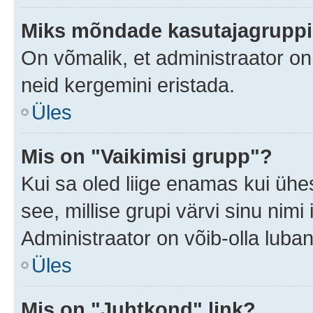
Miks mõndade kasutajagruppid
On võmalik, et administraator o
neid kergemini eristada.
Üles
Mis on "Vaikimisi grupp"?
Kui sa oled liige enamas kui ühe
see, millise grupi värvi sinu nimi il
Administraator on võib-olla luban
Üles
Mis on "Juhtkond" link?