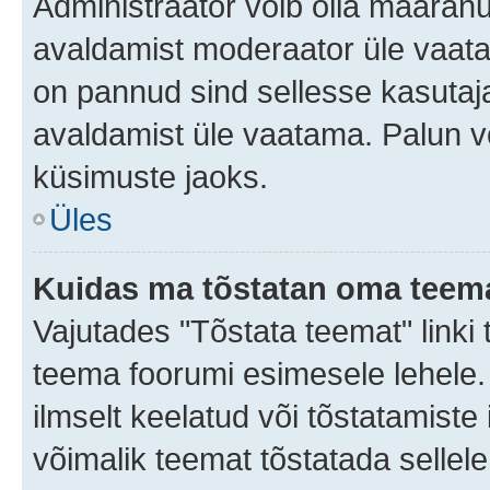
Administraator võib olla määran
avaldamist moderaator üle vaata
on pannud sind sellesse kasutaja
avaldamist üle vaatama. Palun v
küsimuste jaoks.
Üles
Kuidas ma tõstatan oma teem
Vajutades "Tõstata teemat" linki
teema foorumi esimesele lehele.
ilmselt keelatud või tõstatamiste 
võimalik teemat tõstatada sellele