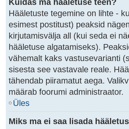
Kuidas ma hääletuse teen?
Hääletuste tegemine on lihte - 
esimest postitust) peaksid näg
kirjutamisvälja all (kui seda ei 
hääletuse algatamiseks). Peaksid
vähemalt kaks vastusevarianti (s
sisesta see vastavale reale. Hää
tähendab piiramatut aega. Valikva
määrab foorumi administraator.
Üles
Miks ma ei saa lisada hääletus