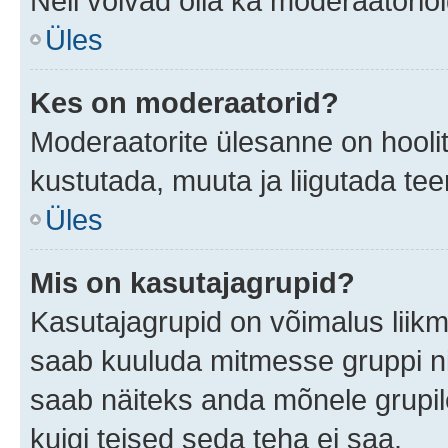
Neil võivad olla ka moderaatoriõ
Üles
Kes on moderaatorid?
Moderaatorite ülesanne on hooli
kustutada, muuta ja liigutada te
Üles
Mis on kasutajagrupid?
Kasutajagrupid on võimalus liik
saab kuuluda mitmesse gruppi nin
saab näiteks anda mõnele grupi
kuigi teised seda teha ei saa.