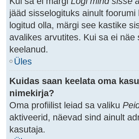
Kui sa ei märgi
Logi mind sisse a
jääd sisselogituks ainult foorumi
logitud olla, märgi see kastike s
avalikes arvutites. Kui sa ei näe
keelanud.
Üles
Kuidas saan keelata oma kasut
nimekirja?
Oma profiilist leiad sa valiku
Pei
aktiveerid, näevad sind ainult ad
kasutaja.