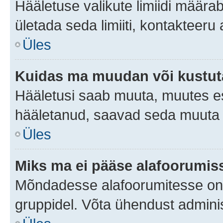
Hääletuse valikute limiidi määra
ületada seda limiiti, kontakteeru
Üles
Kuidas ma muudan või kustut
Hääletusi saab muuta, muutes es
hääletanud, saavad seda muuta a
Üles
Miks ma ei pääse alafoorumis
Mõndadesse alafoorumitesse on li
gruppidel. Võta ühendust adminis