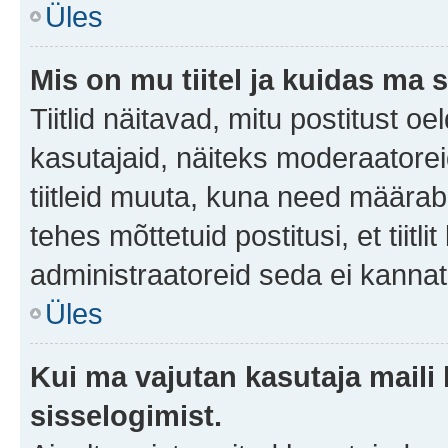
Üles
Mis on mu tiitel ja kuidas m
Tiitlid näitavad, mitu postitust oe
kasutajaid, näiteks moderaatorei
tiitleid muuta, kuna need määrab 
tehes mõttetuid postitusi, et tii
administraatoreid seda ei kanna
Üles
Kui ma vajutan kasutaja maili 
sisselogimist.