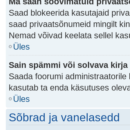
Ma saan soovimatuid privaat
Saad blokeerida kasutajaid priv
saad privaatsõnumeid mingilt kindl
Nemad võivad keelata sellel kas
Üles
Sain spämmi või solvava kirja
Saada foorumi administraatorile k
kasutab ta enda käsutuses oleva
Üles
Sõbrad ja vanelasedd