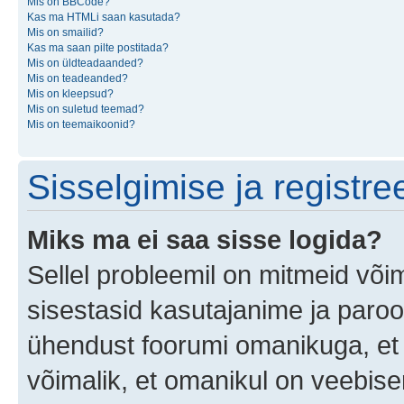
Mis on BBCode?
Kas ma HTMLi saan kasutada?
Mis on smailid?
Kas ma saan pilte postitada?
Mis on üldteadaanded?
Mis on teadeanded?
Mis on kleepsud?
Mis on suletud teemad?
Mis on teemaikoonid?
Sisselgimise ja registr
Miks ma ei saa sisse logida?
Sellel probleemil on mitmeid võim
sisestasid kasutajanime ja parool
ühendust foorumi omanikuga, et 
võimalik, et omanikul on veebiser