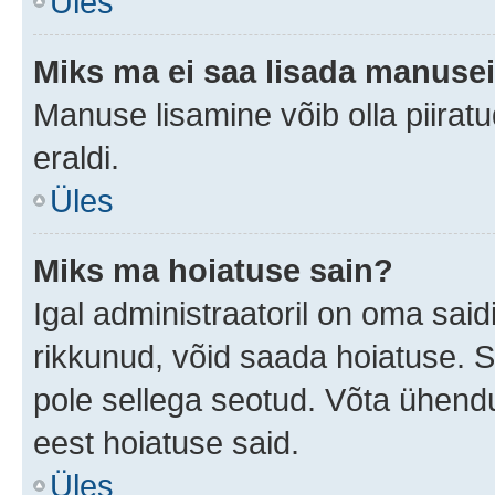
Üles
Miks ma ei saa lisada manuse
Manuse lisamine võib olla piiratu
eraldi.
Üles
Miks ma hoiatuse sain?
Igal administraatoril on oma saidi
rikkunud, võid saada hoiatuse. 
pole sellega seotud. Võta ühendus
eest hoiatuse said.
Üles