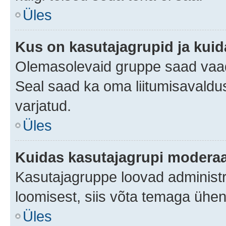
Üles
Kus on kasutajagrupid ja kuid
Olemasolevaid gruppe saad vaad
Seal saad ka oma liitumisavaldus
varjatud.
Üles
Kuidas kasutajagrupi moderaa
Kasutajagruppe loovad administra
loomisest, siis võta temaga ühen
Üles