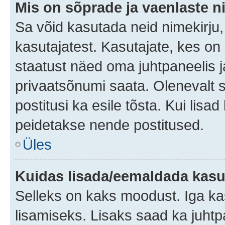
Mis on sõprade ja vaenlaste n
Sa võid kasutada neid nimekirju
kasutajatest. Kasutajate, kes on
staatust näed oma juhtpaneelis ja
privaatsõnumi saata. Olenevalt st
postitusi ka esile tõsta. Kui lisa
peidetakse nende postitused.
Üles
Kuidas lisada/eemaldada kasut
Selleks on kaks moodust. Iga kasu
lisamiseks. Lisaks saad ka juhtp