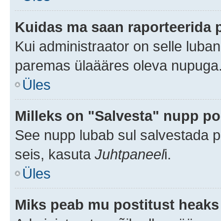
Kuidas ma saan raporteerida 
Kui administraator on selle luba
paremas ülaääres oleva nupuga
Üles
Milleks on "Salvesta" nupp po
See nupp lubab sul salvestada po
seis, kasuta
Juhtpaneel
i.
Üles
Miks peab mu postitust heaks