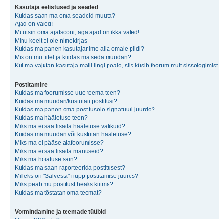
Kasutaja eelistused ja seaded
Kuidas saan ma oma seadeid muuta?
Ajad on valed!
Muutsin oma ajatsooni, aga ajad on ikka valed!
Minu keelt ei ole nimekirjas!
Kuidas ma panen kasutajanime alla omale pildi?
Mis on mu tiitel ja kuidas ma seda muudan?
Kui ma vajutan kasutaja maili lingi peale, siis küsib foorum mult sisselogimist.
Postitamine
Kuidas ma foorumisse uue teema teen?
Kuidas ma muudan/kustutan postitusi?
Kuidas ma panen oma postitusele signatuuri juurde?
Kuidas ma hääletuse teen?
Miks ma ei saa lisada hääletuse valikuid?
Kuidas ma muudan või kustutan hääletuse?
Miks ma ei pääse alafoorumisse?
Miks ma ei saa lisada manuseid?
Miks ma hoiatuse sain?
Kuidas ma saan raporteerida postitusest?
Milleks on "Salvesta" nupp postitamise juures?
Miks peab mu postitust heaks kiitma?
Kuidas ma tõstatan oma teemat?
Vormindamine ja teemade tüübid