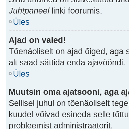
Juhtpaneel
linki foorumis.
Üles
Ajad on valed!
Tõenäoliselt on ajad õiged, aga sa
alt saad sättida enda ajavööndi.
Üles
Muutsin oma ajatsooni, aga aj
Sellisel juhul on tõenäoliselt te
kuudel võivad esineda selle tõttu
probleemist administraatorit.