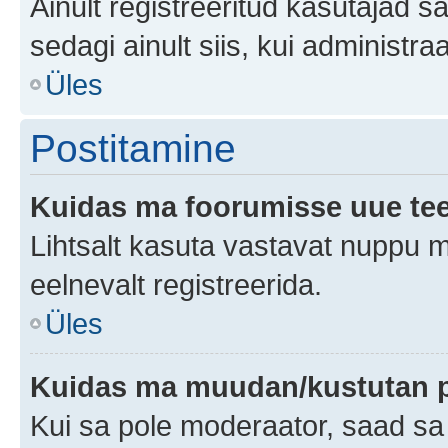
Ainult registreeritud kasutajad 
sedagi ainult siis, kui administr
Üles
Postitamine
Kuidas ma foorumisse uue te
Lihtsalt kasuta vastavat nuppu mi
eelnevalt registreerida.
Üles
Kuidas ma muudan/kustutan p
Kui sa pole moderaator, saad sa 