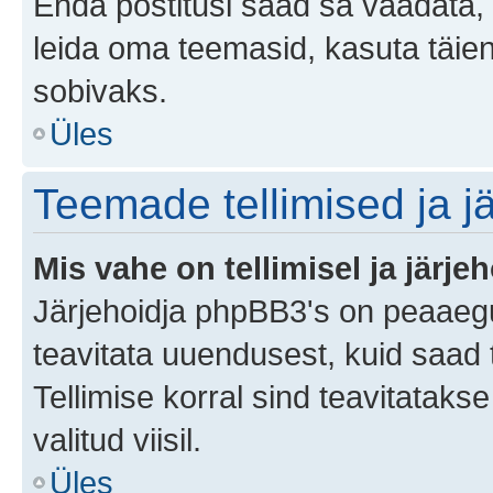
Enda postitusi saad sa vaadata, k
leida oma teemasid, kasuta täien
sobivaks.
Üles
Teemade tellimised ja j
Mis vahe on tellimisel ja järjeh
Järjehoidja phpBB3's on peaaegu
teavitata uuendusest, kuid saad t
Tellimise korral sind teavitatak
valitud viisil.
Üles