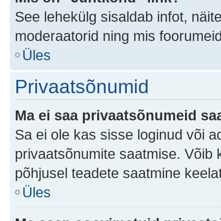
See lehekülg sisaldab infot, näit
moderaatorid ning mis foorumei
Üles
Privaatsõnumid
Ma ei saa privaatsõnumeid saa
Sa ei ole kas sisse loginud või 
privaatsõnumite saatmise. Võib ka 
põhjusel teadete saatmine keela
Üles