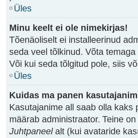
Üles
Minu keelt ei ole nimekirjas!
Tõenäoliselt ei installeerinud adm
seda veel tõlkinud. Võta temaga ü
Või kui seda tõlgitud pole, siis v
Üles
Kuidas ma panen kasutajanime
Kasutajanime all saab olla kaks pi
määrab administraator. Teine on 
Juhtpaneel
alt (kui avataride ka