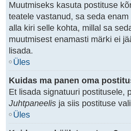
Muutmiseks kasuta postituse kõr
teatele vastanud, sa seda enam 
alla kiri selle kohta, millal sa s
muutmisest enamasti märki ei jää
lisada.
Üles
Kuidas ma panen oma postitus
Et lisada signatuuri postitusele,
Juhtpaneelis
ja siis postituse va
Üles