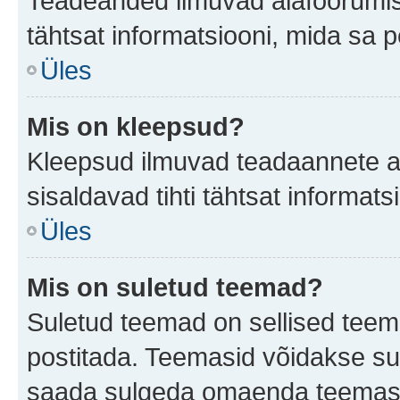
Teadeanded ilmuvad alafoorumis t
tähtsat informatsiooni, mida sa 
Üles
Mis on kleepsud?
Kleepsud ilmuvad teadaannete all
sisaldavad tihti tähtsat informat
Üles
Mis on suletud teemad?
Suletud teemad on sellised teem
postitada. Teemasid võidakse su
saada sulgeda omaenda teemasid,