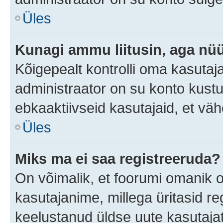
Üles
Kunagi ammu liitusin, aga nüü
Kõigepealt kontrolli oma kasutaj
administraator on su konto kust
ebkaaktiivseid kasutajaid, et v
Üles
Miks ma ei saa registreeruda?
On võimalik, et foorumi omanik 
kasutajanime, millega üritasid re
keelustanud üldse uute kasutaja