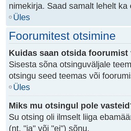
nimekirja. Saad samalt lehelt k
Üles
Foorumitest otsimine
Kuidas saan otsida foorumist 
Sisesta sõna otsinguväljale teem
otsingu seed teemas või foorumis
Üles
Miks mu otsingul pole vasteid
Su otsing oli ilmselt liiga ebamää
(nt. "ja" või "ei") sõnu.