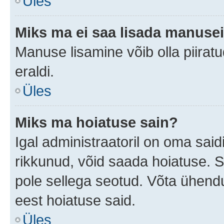
Üles
Miks ma ei saa lisada manuse
Manuse lisamine võib olla piiratu
eraldi.
Üles
Miks ma hoiatuse sain?
Igal administraatoril on oma saidi
rikkunud, võid saada hoiatuse. 
pole sellega seotud. Võta ühendus
eest hoiatuse said.
Üles