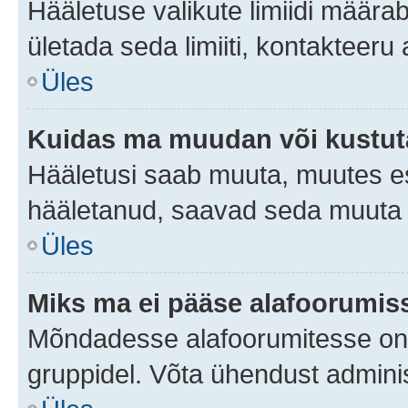
Hääletuse valikute limiidi määra
ületada seda limiiti, kontakteeru
Üles
Kuidas ma muudan või kustut
Hääletusi saab muuta, muutes es
hääletanud, saavad seda muuta a
Üles
Miks ma ei pääse alafoorumis
Mõndadesse alafoorumitesse on li
gruppidel. Võta ühendust adminis