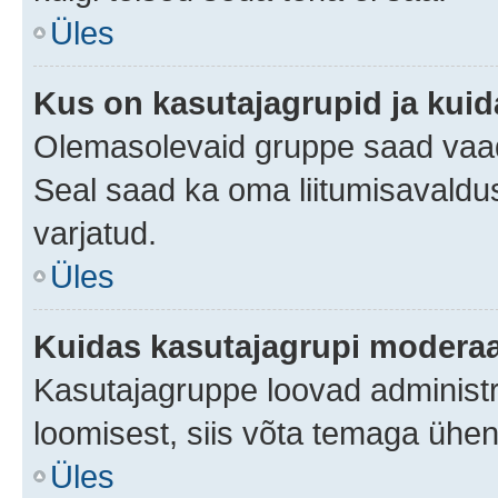
Üles
Kus on kasutajagrupid ja kuid
Olemasolevaid gruppe saad vaad
Seal saad ka oma liitumisavaldus
varjatud.
Üles
Kuidas kasutajagrupi moderaa
Kasutajagruppe loovad administra
loomisest, siis võta temaga ühen
Üles