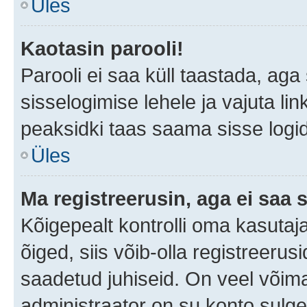
Üles
Kaotasin parooli!
Parooli ei saa küll taastada, ag
sisselogimise lehele ja vajuta lin
peaksidki taas saama sisse logi
Üles
Ma registreerusin, aga ei saa s
Kõigepealt kontrolli oma kasutaja
õiged, siis võib-olla registreerus
saadetud juhiseid. On veel võimal
administraator on su konto sulg