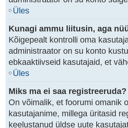
Üles
Kunagi ammu liitusin, aga nüü
Kõigepealt kontrolli oma kasutaj
administraator on su konto kust
ebkaaktiivseid kasutajaid, et v
Üles
Miks ma ei saa registreeruda?
On võimalik, et foorumi omanik 
kasutajanime, millega üritasid re
keelustanud üldse uute kasutaja