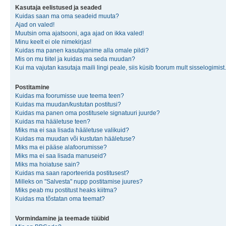
Kasutaja eelistused ja seaded
Kuidas saan ma oma seadeid muuta?
Ajad on valed!
Muutsin oma ajatsooni, aga ajad on ikka valed!
Minu keelt ei ole nimekirjas!
Kuidas ma panen kasutajanime alla omale pildi?
Mis on mu tiitel ja kuidas ma seda muudan?
Kui ma vajutan kasutaja maili lingi peale, siis küsib foorum mult sisselogimist.
Postitamine
Kuidas ma foorumisse uue teema teen?
Kuidas ma muudan/kustutan postitusi?
Kuidas ma panen oma postitusele signatuuri juurde?
Kuidas ma hääletuse teen?
Miks ma ei saa lisada hääletuse valikuid?
Kuidas ma muudan või kustutan hääletuse?
Miks ma ei pääse alafoorumisse?
Miks ma ei saa lisada manuseid?
Miks ma hoiatuse sain?
Kuidas ma saan raporteerida postitusest?
Milleks on "Salvesta" nupp postitamise juures?
Miks peab mu postitust heaks kiitma?
Kuidas ma tõstatan oma teemat?
Vormindamine ja teemade tüübid