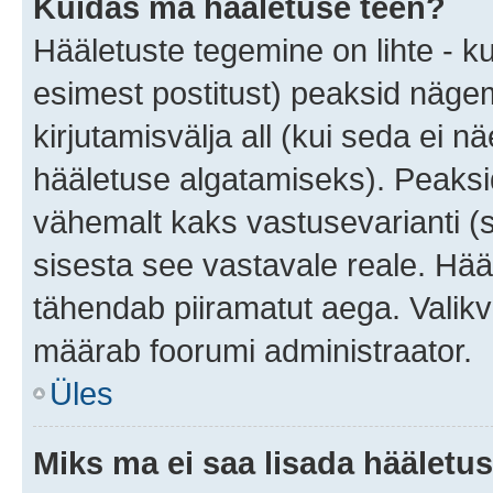
Kuidas ma hääletuse teen?
Hääletuste tegemine on lihte - 
esimest postitust) peaksid näg
kirjutamisvälja all (kui seda ei 
hääletuse algatamiseks). Peaksid
vähemalt kaks vastusevarianti (s
sisesta see vastavale reale. Hää
tähendab piiramatut aega. Valikva
määrab foorumi administraator.
Üles
Miks ma ei saa lisada hääletus