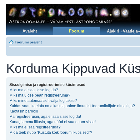
Avaleht
Foorum
Ajakiri «Vaatleja»
Foorumi pealeht
Korduma Kippuvad Kü
Sisselgimise ja registreerimise küsimused
Miks ma ei saa sisse logida?
Miks ma üldse pean registreeruma?
Miks mind automaatselt välja logitakse?
Kuidas saan keelata oma kasutajanime ilmumist foorumilolijate nimekirja?
Kaotasin parooli!
Ma registreerusin, aga ei saa sisse logida!
Kunagi ammu liitusin, aga nüüd ei saa enam sisse!
Miks ma ei saa registreeruda?
Mida teeb nupp "Kustuta kõik foorumi küpsised"?