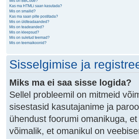
Mis on BBCode?
Kas ma HTMLi saan kasutada?
Mis on smailid?
Kas ma saan pilte postitada?
Mis on üldteadaanded?
Mis on teadeanded?
Mis on kleepsud?
Mis on suletud teemad?
Mis on teemaikoonid?
Sisselgimise ja registr
Miks ma ei saa sisse logida?
Sellel probleemil on mitmeid võim
sisestasid kasutajanime ja parool
ühendust foorumi omanikuga, et 
võimalik, et omanikul on veebiser