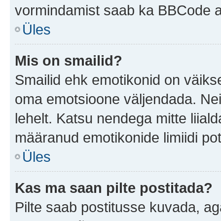
vormindamist saab ka BBCode ab
Üles
Mis on smailid?
Smailid ehk emotikonid on väikse
oma emotsioone väljendada. Neid
lehelt. Katsu nendega mitte liial
määranud emotikonide limiidi pot
Üles
Kas ma saan pilte postitada?
Pilte saab postitusse kuvada, a