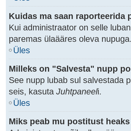
Kuidas ma saan raporteerida 
Kui administraator on selle luba
paremas ülaääres oleva nupuga
Üles
Milleks on "Salvesta" nupp po
See nupp lubab sul salvestada po
seis, kasuta
Juhtpaneel
i.
Üles
Miks peab mu postitust heaks