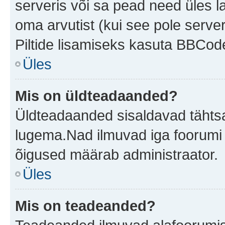
serveris või sa pead need üles l
oma arvutist (kui see pole server
Piltide lisamiseks kasuta BBCode
Üles
Mis on üldteadaanded?
Üldteadaanded sisaldavad tähtsat
lugema.Nad ilmuvad iga foorumi 
õigused määrab administraator.
Üles
Mis on teadeanded?