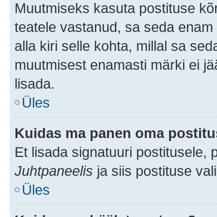
Muutmiseks kasuta postituse kõr
teatele vastanud, sa seda enam 
alla kiri selle kohta, millal sa s
muutmisest enamasti märki ei jää
lisada.
Üles
Kuidas ma panen oma postitus
Et lisada signatuuri postitusele,
Juhtpaneelis
ja siis postituse va
Üles