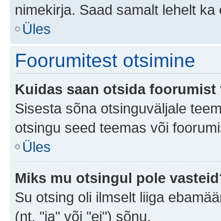
nimekirja. Saad samalt lehelt k
Üles
Foorumitest otsimine
Kuidas saan otsida foorumist 
Sisesta sõna otsinguväljale teem
otsingu seed teemas või foorumis
Üles
Miks mu otsingul pole vasteid
Su otsing oli ilmselt liiga ebamää
(nt. "ja" või "ei") sõnu.