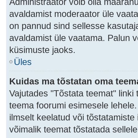
Administraator võib olla määran
avaldamist moderaator üle vaata
on pannud sind sellesse kasutaja
avaldamist üle vaatama. Palun v
küsimuste jaoks.
Üles
Kuidas ma tõstatan oma teem
Vajutades "Tõstata teemat" linki
teema foorumi esimesele lehele.
ilmselt keelatud või tõstatamiste 
võimalik teemat tõstatada sellele