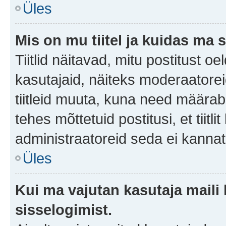
Üles
Mis on mu tiitel ja kuidas m
Tiitlid näitavad, mitu postitust oe
kasutajaid, näiteks moderaatorei
tiitleid muuta, kuna need määrab 
tehes mõttetuid postitusi, et tii
administraatoreid seda ei kanna
Üles
Kui ma vajutan kasutaja maili 
sisselogimist.