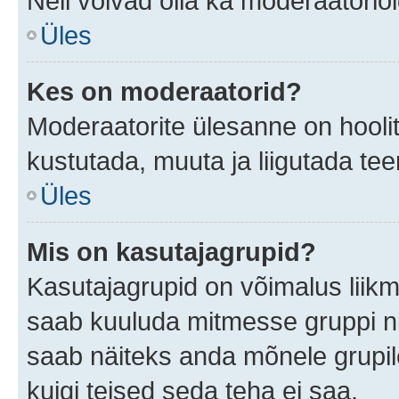
Neil võivad olla ka moderaatoriõ
Üles
Kes on moderaatorid?
Moderaatorite ülesanne on hooli
kustutada, muuta ja liigutada te
Üles
Mis on kasutajagrupid?
Kasutajagrupid on võimalus liik
saab kuuluda mitmesse gruppi nin
saab näiteks anda mõnele grupi
kuigi teised seda teha ei saa.