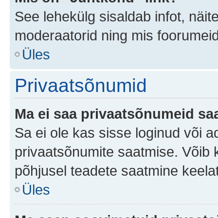
See lehekülg sisaldab infot, näit
moderaatorid ning mis foorumei
Üles
Privaatsõnumid
Ma ei saa privaatsõnumeid saa
Sa ei ole kas sisse loginud või 
privaatsõnumite saatmise. Võib ka 
põhjusel teadete saatmine keela
Üles