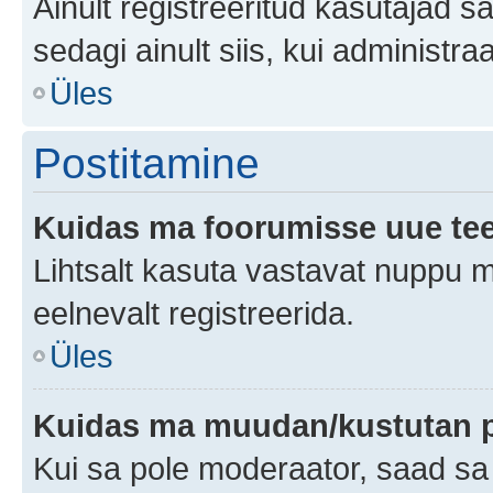
Ainult registreeritud kasutajad 
sedagi ainult siis, kui administr
Üles
Postitamine
Kuidas ma foorumisse uue te
Lihtsalt kasuta vastavat nuppu mi
eelnevalt registreerida.
Üles
Kuidas ma muudan/kustutan p
Kui sa pole moderaator, saad sa 