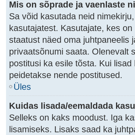
Mis on sõprade ja vaenlaste n
Sa võid kasutada neid nimekirju
kasutajatest. Kasutajate, kes on
staatust näed oma juhtpaneelis ja
privaatsõnumi saata. Olenevalt st
postitusi ka esile tõsta. Kui lisa
peidetakse nende postitused.
Üles
Kuidas lisada/eemaldada kasut
Selleks on kaks moodust. Iga kasu
lisamiseks. Lisaks saad ka juhtp