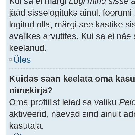
Kui sa ei märgi
Logi mind sisse a
jääd sisselogituks ainult foorumi
logitud olla, märgi see kastike s
avalikes arvutites. Kui sa ei näe
keelanud.
Üles
Kuidas saan keelata oma kasut
nimekirja?
Oma profiilist leiad sa valiku
Pei
aktiveerid, näevad sind ainult ad
kasutaja.