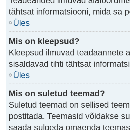
Teadeanded ilmuvad alafoorumis t
tähtsat informatsiooni, mida sa 
Üles
Mis on kleepsud?
Kleepsud ilmuvad teadaannete all
sisaldavad tihti tähtsat informat
Üles
Mis on suletud teemad?
Suletud teemad on sellised teem
postitada. Teemasid võidakse su
saada sulgeda omaenda teemasid,