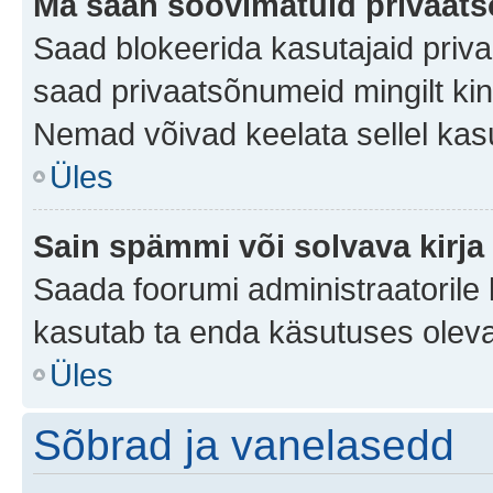
Ma saan soovimatuid privaat
Saad blokeerida kasutajaid priv
saad privaatsõnumeid mingilt kindl
Nemad võivad keelata sellel kas
Üles
Sain spämmi või solvava kirja
Saada foorumi administraatorile k
kasutab ta enda käsutuses oleva
Üles
Sõbrad ja vanelasedd