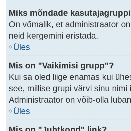
Miks mõndade kasutajagruppid
On võmalik, et administraator o
neid kergemini eristada.
Üles
Mis on "Vaikimisi grupp"?
Kui sa oled liige enamas kui ühe
see, millise grupi värvi sinu nimi il
Administraator on võib-olla luban
Üles
Mis on "Juhtkond" link?