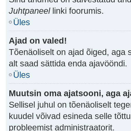
Juhtpaneel
linki foorumis.
Üles
Ajad on valed!
Tõenäoliselt on ajad õiged, aga sa
alt saad sättida enda ajavööndi.
Üles
Muutsin oma ajatsooni, aga aj
Sellisel juhul on tõenäoliselt te
kuudel võivad esineda selle tõttu
probleemist administraatorit.