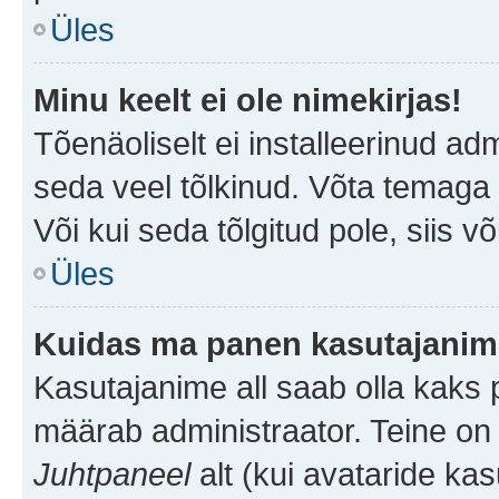
Üles
Minu keelt ei ole nimekirjas!
Tõenäoliselt ei installeerinud adm
seda veel tõlkinud. Võta temaga ü
Või kui seda tõlgitud pole, siis v
Üles
Kuidas ma panen kasutajanime
Kasutajanime all saab olla kaks pi
määrab administraator. Teine on 
Juhtpaneel
alt (kui avataride ka