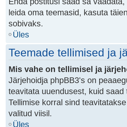
Enda postitusi saad sa vaadata, k
leida oma teemasid, kasuta täien
sobivaks.
Üles
Teemade tellimised ja j
Mis vahe on tellimisel ja järjeh
Järjehoidja phpBB3's on peaaegu
teavitata uuendusest, kuid saad t
Tellimise korral sind teavitatak
valitud viisil.
Üles