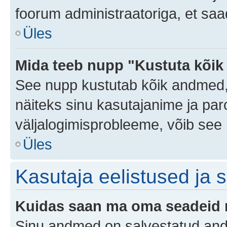
foorum administraatoriga, et saa
Üles
Mida teeb nupp "Kustuta kõik
See nupp kustutab kõik andmed,
näiteks sinu kasutajanime ja paro
väljalogimisprobleeme, võib see 
Üles
Kasutaja eelistused ja 
Kuidas saan ma oma seadeid
Sinu andmed on salvestatud an