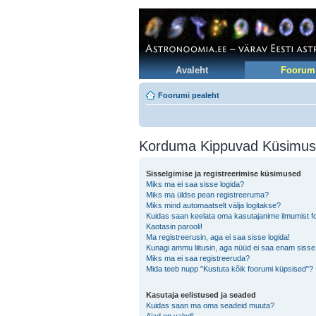
Avaleht
Foorum
Foorumi pealeht
Korduma Kippuvad Küsimu
Sisselgimise ja registreerimise küsimused
Miks ma ei saa sisse logida?
Miks ma üldse pean registreeruma?
Miks mind automaatselt välja logitakse?
Kuidas saan keelata oma kasutajanime ilmumist foo
Kaotasin parooli!
Ma registreerusin, aga ei saa sisse logida!
Kunagi ammu liitusin, aga nüüd ei saa enam sisse
Miks ma ei saa registreeruda?
Mida teeb nupp "Kustuta kõik foorumi küpsised"?
Kasutaja eelistused ja seaded
Kuidas saan ma oma seadeid muuta?