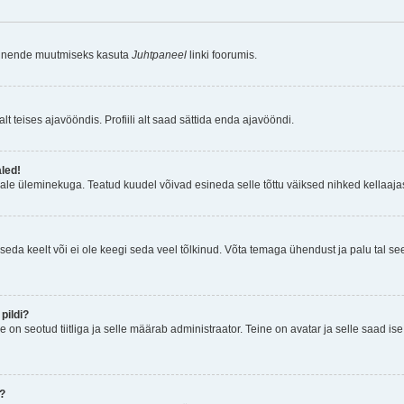
a nende muutmiseks kasuta
Juhtpaneel
linki foorumis.
lt teises ajavööndis. Profiili alt saad sättida enda ajavööndi.
aled!
ajale üleminekuga. Teatud kuudel võivad esineda selle tõttu väiksed nihked kellaajas
seda keelt või ei ole keegi seda veel tõlkinud. Võta temaga ühendust ja palu tal see i
pildi?
e on seotud tiitliga ja selle määrab administraator. Teine on avatar ja selle saad i
n?