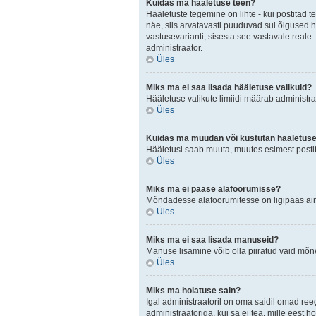
Kuidas ma hääletuse teen?
Hääletuste tegemine on lihte - kui postita
näe, siis arvatavasti puuduvad sul õigused h
vastusevarianti, sisesta see vastavale reale.
administraator.
Üles
Miks ma ei saa lisada hääletuse valikuid?
Hääletuse valikute limiidi määrab administraa
Üles
Kuidas ma muudan või kustutan hääletus
Hääletusi saab muuta, muutes esimest postit
Üles
Miks ma ei pääse alafoorumisse?
Mõndadesse alafoorumitesse on ligipääs ainul
Üles
Miks ma ei saa lisada manuseid?
Manuse lisamine võib olla piiratud vaid mõnel
Üles
Miks ma hoiatuse sain?
Igal administraatoril on oma saidil omad ree
administraatoriga, kui sa ei tea, mille eest h