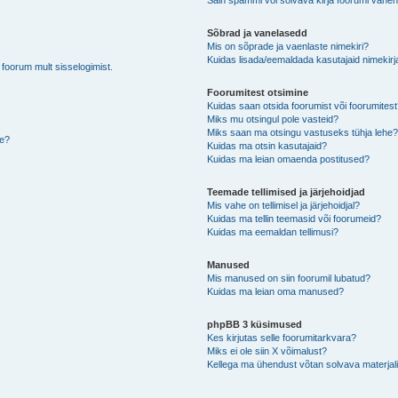
Sain spämmi või solvava kirja foorumi vahen
Sõbrad ja vanelasedd
Mis on sõprade ja vaenlaste nimekiri?
Kuidas lisada/eemaldada kasutajaid nimekirj
b foorum mult sisselogimist.
Foorumitest otsimine
Kuidas saan otsida foorumist või foorumites
Miks mu otsingul pole vasteid?
Miks saan ma otsingu vastuseks tühja lehe
de?
Kuidas ma otsin kasutajaid?
Kuidas ma leian omaenda postitused?
Teemade tellimised ja järjehoidjad
Mis vahe on tellimisel ja järjehoidjal?
Kuidas ma tellin teemasid või foorumeid?
Kuidas ma eemaldan tellimusi?
Manused
Mis manused on siin foorumil lubatud?
Kuidas ma leian oma manused?
phpBB 3 küsimused
Kes kirjutas selle foorumitarkvara?
Miks ei ole siin X võimalust?
Kellega ma ühendust võtan solvava materjali 