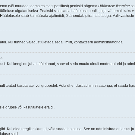
d teema (või muudad teema esimest postitust) peaksid nägema
Hääletuse lisamine
sak
ääletuse algatamiseks). Peaksid sisestama hääletuse pealkirja ja vähemalt kaks va
 Hääletusele saab ka määrata ajalimiidi, 0 tähendab piiramatut aega. Valikvastuste 
tor. Kui tunned vajadust ületada seda limiiti, kontakteeru administraatoriga
e?
ust. Kui keegi on juba hääletanud, saavad seda muuta ainult moderaatorid ja admin
t teatud kasutajatel või gruppidel. Võta ühendust administraatoriga, et saada ligi
e grupile või kasutajatele eraldi.
glid. Kui oled reeglit rikkunud, võid saada hoiatuse. See on administraatori otsus 
oiatuse said.