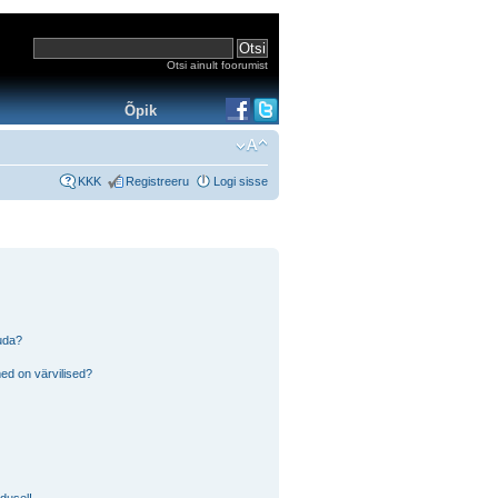
Otsi ainult foorumist
Õpik
KKK
Registreeru
Logi sisse
tuda?
ed on värvilised?