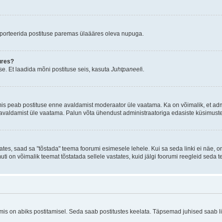
aporteerida postituse paremas ülaääres oleva nupuga.
ures?
e. Et laadida mõni postituse seis, kasuta
Juhtpaneel
i.
mis peab postituse enne avaldamist moderaator üle vaatama. Ka on võimalik, et ad
e avaldamist üle vaatama. Palun võta ühendust administraatoriga edasiste küsimuste
ates, saad sa "tõstada" teema foorumi esimesele lehele. Kui sa seda linki ei näe, 
muti on võimalik teemat tõstatada sellele vastates, kuid jälgi foorumi reegleid seda t
 on abiks postitamisel. Seda saab postitustes keelata. Täpsemad juhised saab ling