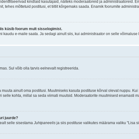
õi identfitseerivad kindlaid kasutajaid, näiteks moderaatoreid ja administraatoreid. 
it, tehes mõttetuid postitusi, et tiitlit kõrgemaks saada. Enamik foorumite adminis
siis küsib foorum mult sisselogimist.
mi kaudu e-maile saata. Ja sedagi ainult siis, kui administraator on selle võimaluse
as. Sul võib olla tarvis eelnevalt registreerida.
a muuta ainult oma postitusi. Muutmiseks kasuta postituse kõrval olevat nuppu. Ku
iri selle kohta, millal sa seda viimati muutsid. Moderaatorite muutmisest enamasti mä
ri juurde?
pealt selle sisestama
Juhtpaneelis
ja siis postituse valikutes määrama valiku "Lisa s