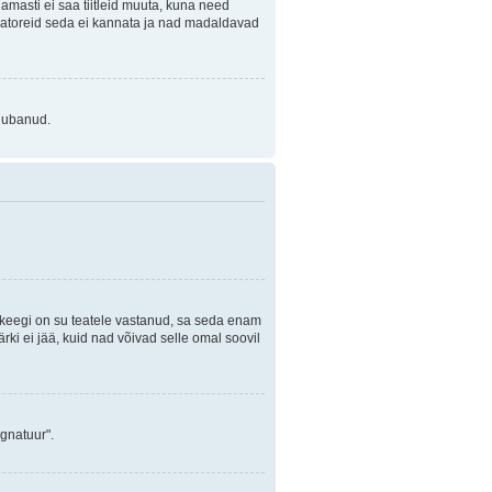
Enamasti ei saa tiitleid muuta, kuna need
traatoreid seda ei kannata ja nad madaldavad
 lubanud.
i keegi on su teatele vastanud, sa seda enam
rki ei jää, kuid nad võivad selle omal soovil
ignatuur".