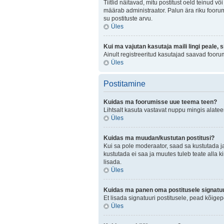
Tiitlid näitavad, mitu postitust oeld teinud v
määrab administraator. Palun ära riku foorum
su postituste arvu.
Üles
Kui ma vajutan kasutaja maili lingi peale, 
Ainult registreeritud kasutajad saavad fooru
Üles
Postitamine
Kuidas ma foorumisse uue teema teen?
Lihtsalt kasuta vastavat nuppu mingis alateem
Üles
Kuidas ma muudan/kustutan postitusi?
Kui sa pole moderaator, saad sa kustutada j
kustutada ei saa ja muutes tuleb teate alla k
lisada.
Üles
Kuidas ma panen oma postitusele signatuu
Et lisada signatuuri postitusele, pead kõige
Üles