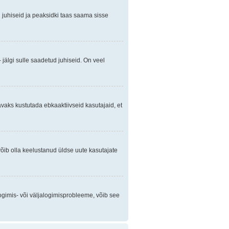
gi juhiseid ja peaksidki taas saama sisse
 jälgi sulle saadetud juhiseid. On veel
avaks kustutada ebkaaktiivseid kasutajaid, et
õib olla keelustanud üldse uute kasutajate
ogimis- või väljalogimisprobleeme, võib see