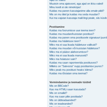
Ajad on valed!
Muutsin oma ajatsooni, aga ajad on ikka valed!
Minu keelt ei ole nimekirjas!
Kuidas ma panen kasutajanime alla omale pildi?
Mis on mu tiitel ja kuidas ma seda muudan?
Kui ma vajutan kasutaja maili lingi peale, siis küsi
Postitamine
Kuidas ma foorumisse uue teema teen?
Kuidas ma muudan/kustutan postitusi?
Kuidas ma panen oma postitusele signatuuri juur
Kuidas ma hääletuse teen?
Miks ma ei saa lisada hääletuse valikuid?
Kuidas ma muudan või kustutan hääletuse?
Miks ma ei pääse alafoorumisse?
Miks ma ei saa lisada manuseid?
Miks ma hoiatuse sain?
Kuidas ma saan raporteerida postitusest?
Milleks on "Salvesta" nupp postitamise juures?
Miks peab mu postitust heaks kiitma?
Kuidas ma tõstatan oma teemat?
Vormindamine ja teemade tüübid
Mis on BBCode?
Kas ma HTMLi saan kasutada?
Mis on smailid?
Kas ma saan pilte postitada?
Mis on üldteadaanded?
Mis on teadeanded?