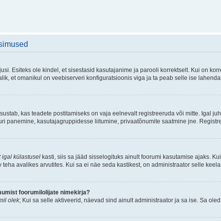
üsimused
si. Esiteks ole kindel, et sisestasid kasutajanime ja parooli korrektselt. Kui on k
ik, et omanikul on veebiserveri konfiguratsioonis viga ja ta peab selle ise lahend
sustab, kas teadete postitamiseks on vaja eelnevalt registreeruda või mitte. Igal juh
atuuri panemine, kasutajagruppidesse liitumine, privaatõnumite saatmine jne. Registr
 igal külastusel
kasti, siis sa jääd sisselogituks ainult foorumi kasutamise ajaks. Kui
v teha avalikes arvutites. Kui sa ei näe seda kastikest, on administraator selle keel
mist foorumilolijate nimekirja?
il olek
; Kui sa selle aktiveerid, näevad sind ainult administraator ja sa ise. Sa oled