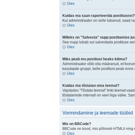
Üles
Kuidas ma saan raporteerida postitusest?
Kui administraator on selle lubanud, saad r
Üles
Milleks on "Salvesta" nupp postitamise ju
See nupp lubab sul salvestada postituse seis
Üles
Miks peab mu postitust heaks kiitma?
Administraator võib olla määranud, et fooru
kasutajate gruppi, kelle postitusi peab enn
Üles
Kuidas ma tõstatan oma teemat?
Vajutades "Tõstata teemat" linki teemat vaad
tõstatamiste intervall on veel liiga väike. Sa
Üles
Vormindamine ja teemade tüübid
Mis on BBCode?
BBCode on kood, mis põhineb HTMLil ning mis
Üles