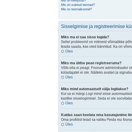
Mis on kleepsud?
Mis on suletud teemad?
Mis on teemaikoonid?
Sisselgimise ja registreerimise k
Miks ma ei saa sisse logida?
Sellel probleemil on mitmeid võimalikke põhju
teada saada, kas oled bännitud. Ka on võimal
Üles
Miks ma üldse pean registreeruma?
Võib-olla ei peagi. Foorumi administraator ot
külastajatel ei ole. Näiteks avatari ja sign
Üles
Miks mind automaatselt välja logitakse?
Kui sa ei märgi
Logi mind sisse automaatselt
kastike sisselogimisel. Seda ei ole soovitata
Üles
Kuidas saan keelata oma kasutajanime ilmu
Oma profiilist leiad sa valiku
Peida mu foorum
Üles