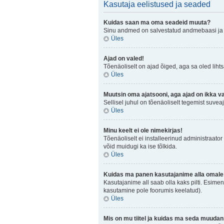
Kasutaja eelistused ja seaded
Kuidas saan ma oma seadeid muuta?
Sinu andmed on salvestatud andmebaasi j
Üles
Ajad on valed!
Tõenäoliselt on ajad õiged, aga sa oled lihtsa
Üles
Muutsin oma ajatsooni, aga ajad on ikka v
Sellisel juhul on tõenäoliselt tegemist suve
Üles
Minu keelt ei ole nimekirjas!
Tõenäoliselt ei installeerinud administraator 
võid muidugi ka ise tõlkida.
Üles
Kuidas ma panen kasutajanime alla omale 
Kasutajanime all saab olla kaks pilti. Esimen
kasutamine pole foorumis keelatud).
Üles
Mis on mu tiitel ja kuidas ma seda muuda