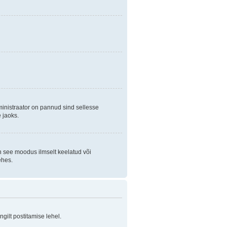
ministraator on pannud sind sellesse
 jaoks.
on see moodus ilmselt keelatud või
ehes.
ilt postitamise lehel.