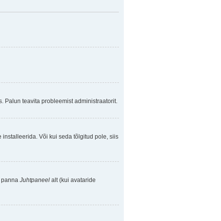
. Palun teavita probleemist administraatorit.
nstalleerida. Või kui seda tõlgitud pole, siis
se panna
Juhtpaneel
alt (kui avataride