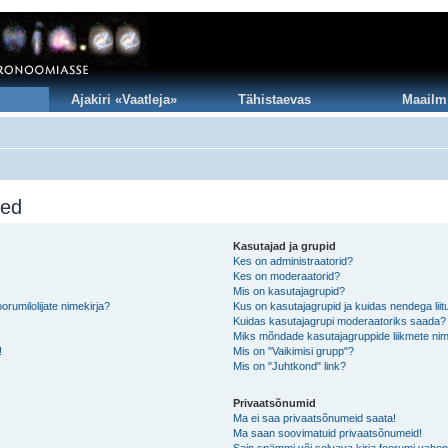
Ajakiri «Vaatleja»
Tähistaevas
Maailm
sed
Kasutajad ja grupid
Kes on administraatorid?
Kes on moderaatorid?
Mis on kasutajagrupid?
rumilolijate nimekirja?
Kus on kasutajagrupid ja kuidas nendega lii
Kuidas kasutajagrupi moderaatoriks saada?
Miks mõndade kasutajagruppide liikmete nim
!
Mis on "Vaikimisi grupp"?
Mis on "Juhtkond" link?
Privaatsõnumid
Ma ei saa privaatsõnumeid saata!
Ma saan soovimatuid privaatsõnumeid!