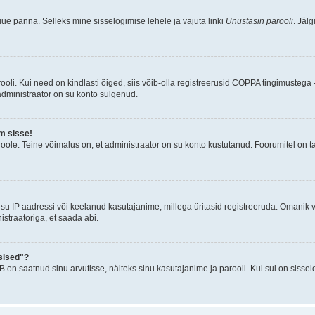
uue panna. Selleks mine sisselogimise lehele ja vajuta linki
Unustasin parooli
. Jäl
oli. Kui need on kindlasti õiged, siis võib-olla registreerusid COPPA tingimustega -
 administraator on su konto sulgenud.
m sisse!
oole. Teine võimalus on, et administraator on su konto kustutanud. Foorumitel on t
su IP aadressi või keelanud kasutajanime, millega üritasid registreeruda. Omanik v
straatoriga, et saada abi.
sised"?
n saatnud sinu arvutisse, näiteks sinu kasutajanime ja parooli. Kui sul on sissel