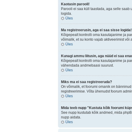
Kaotasin parooli!
Parooli ei saa küll taastada, aga selle saab 
logida.
Üles
Ma registreerusin, aga ei saa sisse logida!
Kõigepealt kontrolli oma kasutajanime ja paro
võimalik, et su konto vajab aktiveerimist või
Üles
Kunagi ammu liitusin, aga nüüd ei saa ena
Kõigepealt kontrolli oma kasutajanime ja par
vähendada andmebaasi suurust.
Üles
Miks ma ei saa registreeruda?
On võimalik, et foorumi omanik on bänninud 
registreerimise. Võta ühenudst foorum admini
Üles
Mida teeb nupp "Kustuta kõik foorumi küp
See nupp kustutab kõik andmed, mida phpBB o
nupp aidata.
Üles