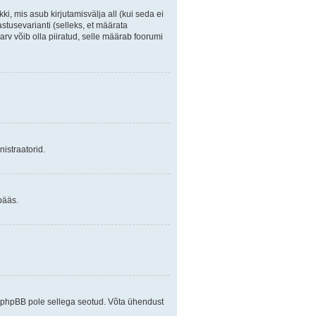
ki, mis asub kirjutamisvälja all (kui seda ei
stusevarianti (selleks, et määrata
arv võib olla piiratud, selle määrab foorumi
istraatorid.
pääs.
ja phpBB pole sellega seotud. Võta ühendust