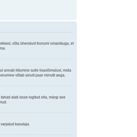
orrektsed, võta ühendust foorumi omanikuga, et
ama.
ul annab liitumine sulle lisavõimalusi, mida
eerumine võtab ainult paar minutit aega.
 tahad alati sisse logitud olla, märgi see
anud.
 varjatud kasutaja.