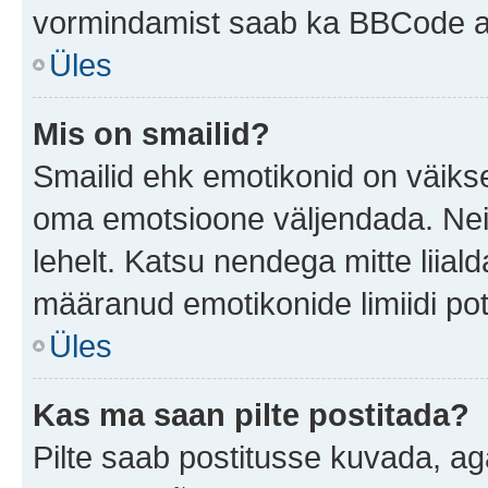
vormindamist saab ka BBCode ab
Üles
Mis on smailid?
Smailid ehk emotikonid on väikse
oma emotsioone väljendada. Neid
lehelt. Katsu nendega mitte liial
määranud emotikonide limiidi pot
Üles
Kas ma saan pilte postitada?
Pilte saab postitusse kuvada, a