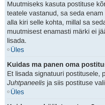
Muutmiseks kasuta postituse kõr
teatele vastanud, sa seda enam 
alla kiri selle kohta, millal sa s
muutmisest enamasti märki ei jää
lisada.
Üles
Kuidas ma panen oma postitus
Et lisada signatuuri postitusele,
Juhtpaneelis
ja siis postituse va
Üles