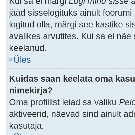
Kui sa ei märgi
Logi mind sisse a
jääd sisselogituks ainult foorumi
logitud olla, märgi see kastike s
avalikes arvutites. Kui sa ei näe
keelanud.
Üles
Kuidas saan keelata oma kasut
nimekirja?
Oma profiilist leiad sa valiku
Pei
aktiveerid, näevad sind ainult ad
kasutaja.