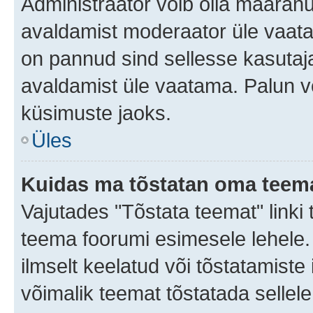
Administraator võib olla määran
avaldamist moderaator üle vaata
on pannud sind sellesse kasutaja
avaldamist üle vaatama. Palun v
küsimuste jaoks.
Üles
Kuidas ma tõstatan oma teem
Vajutades "Tõstata teemat" linki
teema foorumi esimesele lehele.
ilmselt keelatud või tõstatamiste 
võimalik teemat tõstatada sellele