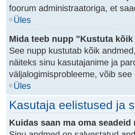
foorum administraatoriga, et saa
Üles
Mida teeb nupp "Kustuta kõik
See nupp kustutab kõik andmed,
näiteks sinu kasutajanime ja paro
väljalogimisprobleeme, võib see 
Üles
Kasutaja eelistused ja 
Kuidas saan ma oma seadeid
Sinu andmed on salvestatud an