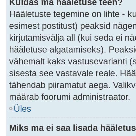
Kuidas ma hääletuse teen?
Hääletuste tegemine on lihte - 
esimest postitust) peaksid näg
kirjutamisvälja all (kui seda ei 
hääletuse algatamiseks). Peaksid
vähemalt kaks vastusevarianti (s
sisesta see vastavale reale. Hää
tähendab piiramatut aega. Valikva
määrab foorumi administraator.
Üles
Miks ma ei saa lisada hääletus