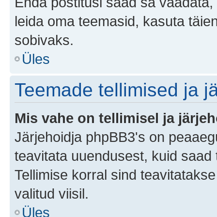
Enda postitusi saad sa vaadata, k
leida oma teemasid, kasuta täien
sobivaks.
Üles
Teemade tellimised ja j
Mis vahe on tellimisel ja järjeh
Järjehoidja phpBB3's on peaaegu
teavitata uuendusest, kuid saad t
Tellimise korral sind teavitatak
valitud viisil.
Üles