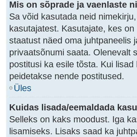
Mis on sõprade ja vaenlaste n
Sa võid kasutada neid nimekirju
kasutajatest. Kasutajate, kes on
staatust näed oma juhtpaneelis ja
privaatsõnumi saata. Olenevalt st
postitusi ka esile tõsta. Kui lisa
peidetakse nende postitused.
Üles
Kuidas lisada/eemaldada kasut
Selleks on kaks moodust. Iga kasu
lisamiseks. Lisaks saad ka juhtp