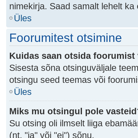
nimekirja. Saad samalt lehelt k
Üles
Foorumitest otsimine
Kuidas saan otsida foorumist 
Sisesta sõna otsinguväljale teem
otsingu seed teemas või foorumis
Üles
Miks mu otsingul pole vasteid
Su otsing oli ilmselt liiga ebamää
(nt. "ja" või "ei") sõnu.