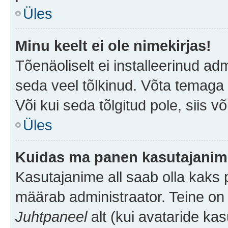
Üles
Minu keelt ei ole nimekirjas!
Tõenäoliselt ei installeerinud adm
seda veel tõlkinud. Võta temaga ü
Või kui seda tõlgitud pole, siis v
Üles
Kuidas ma panen kasutajanime
Kasutajanime all saab olla kaks pi
määrab administraator. Teine on 
Juhtpaneel
alt (kui avataride ka