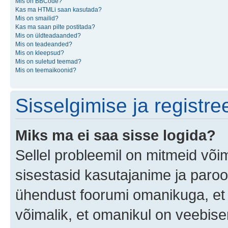
Mis on BBCode?
Kas ma HTMLi saan kasutada?
Mis on smailid?
Kas ma saan pilte postitada?
Mis on üldteadaanded?
Mis on teadeanded?
Mis on kleepsud?
Mis on suletud teemad?
Mis on teemaikoonid?
Sisselgimise ja registr
Miks ma ei saa sisse logida?
Sellel probleemil on mitmeid võim
sisestasid kasutajanime ja parool
ühendust foorumi omanikuga, et 
võimalik, et omanikul on veebiser