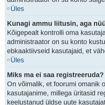
Üles
Kunagi ammu liitusin, aga nüü
Kõigepealt kontrolli oma kasutaj
administraator on su konto kust
ebkaaktiivseid kasutajaid, et v
Üles
Miks ma ei saa registreeruda?
On võimalik, et foorumi omanik 
kasutajanime, millega üritasid re
keelustanud üldse uute kasutaja