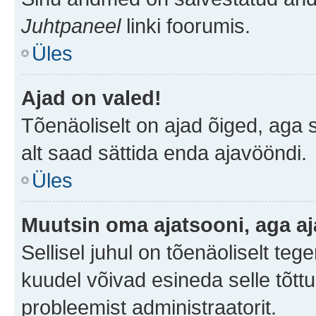
Juhtpaneel
linki foorumis.
Üles
Ajad on valed!
Tõenäoliselt on ajad õiged, aga sa
alt saad sättida enda ajavööndi.
Üles
Muutsin oma ajatsooni, aga aj
Sellisel juhul on tõenäoliselt te
kuudel võivad esineda selle tõttu
probleemist administraatorit.