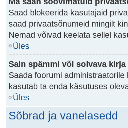
Ma saan soovimatuid privaat
Saad blokeerida kasutajaid priv
saad privaatsõnumeid mingilt kindl
Nemad võivad keelata sellel kas
Üles
Sain spämmi või solvava kirja
Saada foorumi administraatorile k
kasutab ta enda käsutuses oleva
Üles
Sõbrad ja vanelasedd