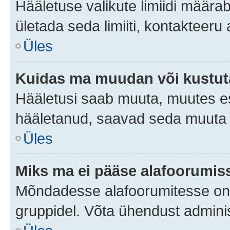
Hääletuse valikute limiidi määra
ületada seda limiiti, kontakteeru
Üles
Kuidas ma muudan või kustut
Hääletusi saab muuta, muutes es
hääletanud, saavad seda muuta a
Üles
Miks ma ei pääse alafoorumis
Mõndadesse alafoorumitesse on li
gruppidel. Võta ühendust adminis