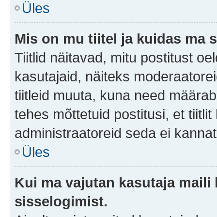
Üles
Mis on mu tiitel ja kuidas m
Tiitlid näitavad, mitu postitust oe
kasutajaid, näiteks moderaatorei
tiitleid muuta, kuna need määrab 
tehes mõttetuid postitusi, et tii
administraatoreid seda ei kanna
Üles
Kui ma vajutan kasutaja maili 
sisselogimist.