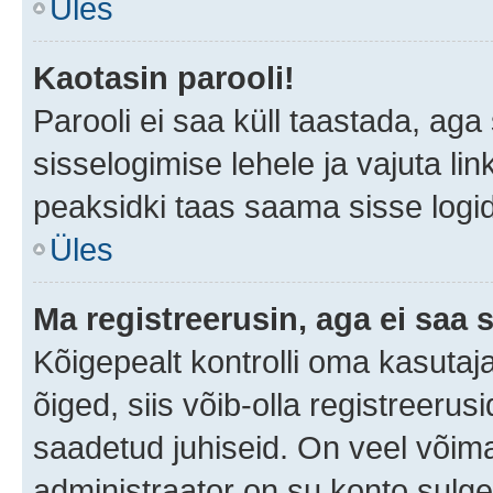
Üles
Kaotasin parooli!
Parooli ei saa küll taastada, ag
sisselogimise lehele ja vajuta lin
peaksidki taas saama sisse logi
Üles
Ma registreerusin, aga ei saa s
Kõigepealt kontrolli oma kasutaja
õiged, siis võib-olla registreerus
saadetud juhiseid. On veel võimal
administraator on su konto sulg