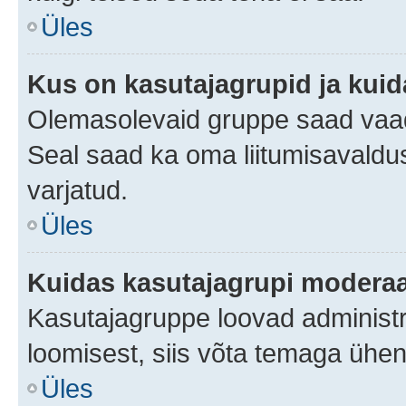
Üles
Kus on kasutajagrupid ja kuid
Olemasolevaid gruppe saad vaad
Seal saad ka oma liitumisavaldus
varjatud.
Üles
Kuidas kasutajagrupi moderaa
Kasutajagruppe loovad administra
loomisest, siis võta temaga ühen
Üles