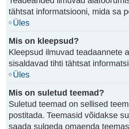
Teadeanded ilmuvad alafoorumis t
tähtsat informatsiooni, mida sa 
Üles
Mis on kleepsud?
Kleepsud ilmuvad teadaannete all
sisaldavad tihti tähtsat informat
Üles
Mis on suletud teemad?
Suletud teemad on sellised teem
postitada. Teemasid võidakse su
saada sulgeda omaenda teemasid,