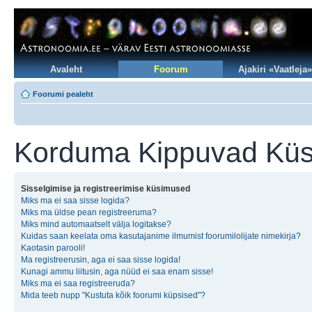
Avaleht
Foorum
Ajakiri «Vaatleja»
Foorumi pealeht
Korduma Kippuvad Kü
Sisselgimise ja registreerimise küsimused
Miks ma ei saa sisse logida?
Miks ma üldse pean registreeruma?
Miks mind automaatselt välja logitakse?
Kuidas saan keelata oma kasutajanime ilmumist foorumilolijate nimekirja?
Kaotasin parooli!
Ma registreerusin, aga ei saa sisse logida!
Kunagi ammu liitusin, aga nüüd ei saa enam sisse!
Miks ma ei saa registreeruda?
Mida teeb nupp "Kustuta kõik foorumi küpsised"?