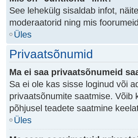
See lehekülg sisaldab infot, näit
moderaatorid ning mis foorumei
Üles
Privaatsõnumid
Ma ei saa privaatsõnumeid saa
Sa ei ole kas sisse loginud või 
privaatsõnumite saatmise. Võib ka 
põhjusel teadete saatmine keela
Üles