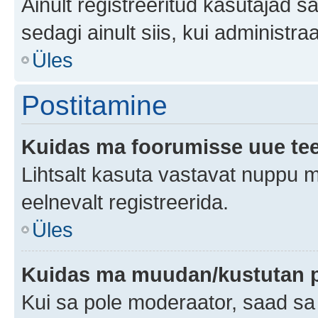
Ainult registreeritud kasutajad 
sedagi ainult siis, kui administr
Üles
Postitamine
Kuidas ma foorumisse uue te
Lihtsalt kasuta vastavat nuppu mi
eelnevalt registreerida.
Üles
Kuidas ma muudan/kustutan p
Kui sa pole moderaator, saad sa 