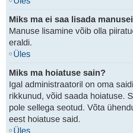
Üles
Miks ma ei saa lisada manuse
Manuse lisamine võib olla piiratu
eraldi.
Üles
Miks ma hoiatuse sain?
Igal administraatoril on oma saidi
rikkunud, võid saada hoiatuse. 
pole sellega seotud. Võta ühendus
eest hoiatuse said.
Üles