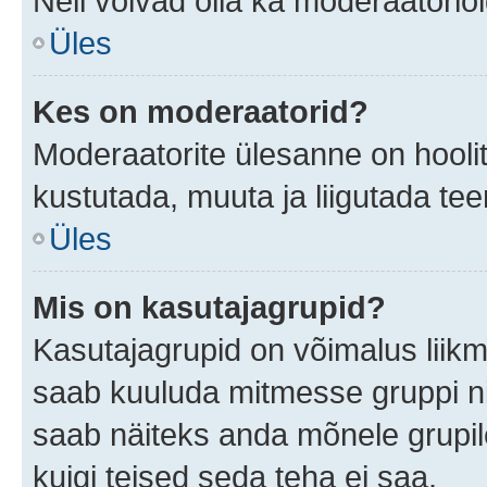
Neil võivad olla ka moderaatoriõ
Üles
Kes on moderaatorid?
Moderaatorite ülesanne on hooli
kustutada, muuta ja liigutada te
Üles
Mis on kasutajagrupid?
Kasutajagrupid on võimalus liik
saab kuuluda mitmesse gruppi nin
saab näiteks anda mõnele grupi
kuigi teised seda teha ei saa.