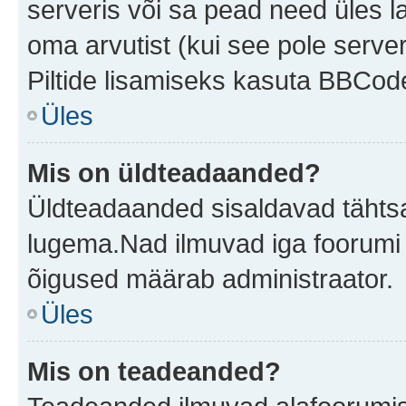
serveris või sa pead need üles l
oma arvutist (kui see pole server
Piltide lisamiseks kasuta BBCode
Üles
Mis on üldteadaanded?
Üldteadaanded sisaldavad tähtsat
lugema.Nad ilmuvad iga foorumi 
õigused määrab administraator.
Üles
Mis on teadeanded?