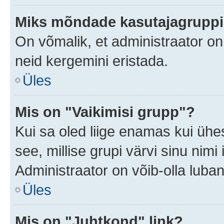
Miks mõndade kasutajagruppid
On võmalik, et administraator o
neid kergemini eristada.
Üles
Mis on "Vaikimisi grupp"?
Kui sa oled liige enamas kui ühe
see, millise grupi värvi sinu nimi il
Administraator on võib-olla luban
Üles
Mis on "Juhtkond" link?