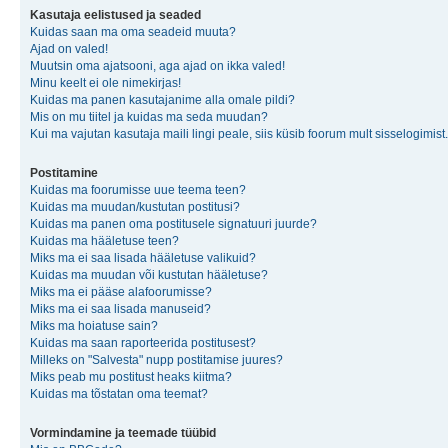
Kasutaja eelistused ja seaded
Kuidas saan ma oma seadeid muuta?
Ajad on valed!
Muutsin oma ajatsooni, aga ajad on ikka valed!
Minu keelt ei ole nimekirjas!
Kuidas ma panen kasutajanime alla omale pildi?
Mis on mu tiitel ja kuidas ma seda muudan?
Kui ma vajutan kasutaja maili lingi peale, siis küsib foorum mult sisselogimist.
Postitamine
Kuidas ma foorumisse uue teema teen?
Kuidas ma muudan/kustutan postitusi?
Kuidas ma panen oma postitusele signatuuri juurde?
Kuidas ma hääletuse teen?
Miks ma ei saa lisada hääletuse valikuid?
Kuidas ma muudan või kustutan hääletuse?
Miks ma ei pääse alafoorumisse?
Miks ma ei saa lisada manuseid?
Miks ma hoiatuse sain?
Kuidas ma saan raporteerida postitusest?
Milleks on "Salvesta" nupp postitamise juures?
Miks peab mu postitust heaks kiitma?
Kuidas ma tõstatan oma teemat?
Vormindamine ja teemade tüübid