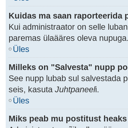
Kuidas ma saan raporteerida 
Kui administraator on selle luba
paremas ülaääres oleva nupuga
Üles
Milleks on "Salvesta" nupp po
See nupp lubab sul salvestada po
seis, kasuta
Juhtpaneel
i.
Üles
Miks peab mu postitust heaks