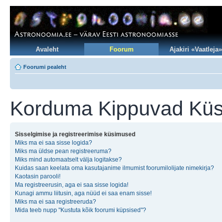
Avaleht
Foorum
Ajakiri «Vaatleja»
Foorumi pealeht
Korduma Kippuvad Kü
Sisselgimise ja registreerimise küsimused
Miks ma ei saa sisse logida?
Miks ma üldse pean registreeruma?
Miks mind automaatselt välja logitakse?
Kuidas saan keelata oma kasutajanime ilmumist foorumilolijate nimekirja?
Kaotasin parooli!
Ma registreerusin, aga ei saa sisse logida!
Kunagi ammu liitusin, aga nüüd ei saa enam sisse!
Miks ma ei saa registreeruda?
Mida teeb nupp "Kustuta kõik foorumi küpsised"?