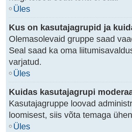
Üles
Kus on kasutajagrupid ja kuid
Olemasolevaid gruppe saad vaad
Seal saad ka oma liitumisavaldus
varjatud.
Üles
Kuidas kasutajagrupi moderaa
Kasutajagruppe loovad administra
loomisest, siis võta temaga ühen
Üles