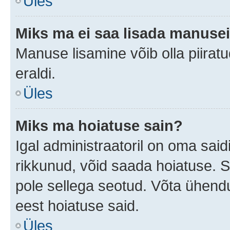
Üles
Miks ma ei saa lisada manuse
Manuse lisamine võib olla piiratu
eraldi.
Üles
Miks ma hoiatuse sain?
Igal administraatoril on oma saidi
rikkunud, võid saada hoiatuse. 
pole sellega seotud. Võta ühendus
eest hoiatuse said.
Üles