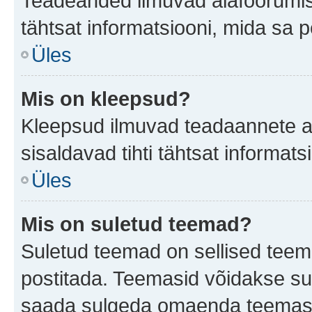
Teadeanded ilmuvad alafoorumis t
tähtsat informatsiooni, mida sa 
Üles
Mis on kleepsud?
Kleepsud ilmuvad teadaannete all
sisaldavad tihti tähtsat informat
Üles
Mis on suletud teemad?
Suletud teemad on sellised teem
postitada. Teemasid võidakse su
saada sulgeda omaenda teemasid,