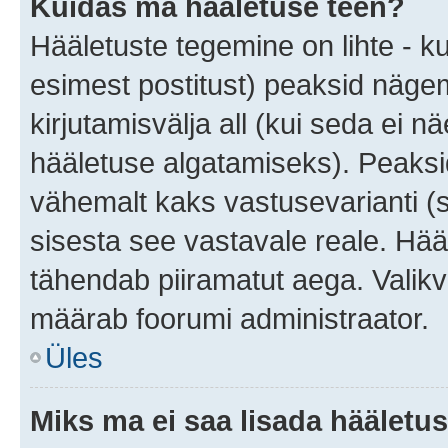
Kuidas ma hääletuse teen?
Hääletuste tegemine on lihte - 
esimest postitust) peaksid näg
kirjutamisvälja all (kui seda ei 
hääletuse algatamiseks). Peaksid
vähemalt kaks vastusevarianti (s
sisesta see vastavale reale. Hää
tähendab piiramatut aega. Valikva
määrab foorumi administraator.
Üles
Miks ma ei saa lisada hääletus