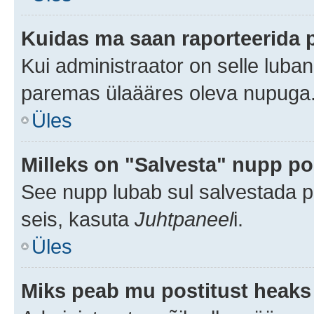
Kuidas ma saan raporteerida 
Kui administraator on selle luba
paremas ülaääres oleva nupuga
Üles
Milleks on "Salvesta" nupp po
See nupp lubab sul salvestada po
seis, kasuta
Juhtpaneel
i.
Üles
Miks peab mu postitust heaks