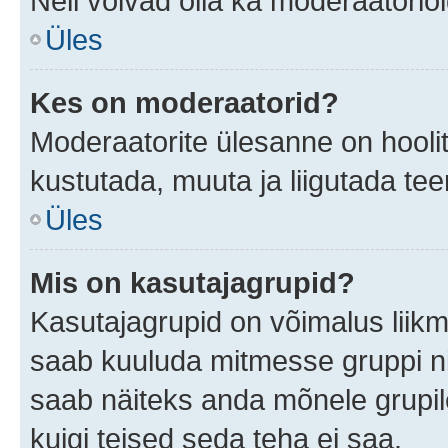
Neil võivad olla ka moderaatoriõ
Üles
Kes on moderaatorid?
Moderaatorite ülesanne on hooli
kustutada, muuta ja liigutada te
Üles
Mis on kasutajagrupid?
Kasutajagrupid on võimalus liik
saab kuuluda mitmesse gruppi nin
saab näiteks anda mõnele grupi
kuigi teised seda teha ei saa.