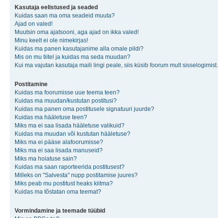
Kasutaja eelistused ja seaded
Kuidas saan ma oma seadeid muuta?
Ajad on valed!
Muutsin oma ajatsooni, aga ajad on ikka valed!
Minu keelt ei ole nimekirjas!
Kuidas ma panen kasutajanime alla omale pildi?
Mis on mu tiitel ja kuidas ma seda muudan?
Kui ma vajutan kasutaja maili lingi peale, siis küsib foorum mult sisselogimist.
Postitamine
Kuidas ma foorumisse uue teema teen?
Kuidas ma muudan/kustutan postitusi?
Kuidas ma panen oma postitusele signatuuri juurde?
Kuidas ma hääletuse teen?
Miks ma ei saa lisada hääletuse valikuid?
Kuidas ma muudan või kustutan hääletuse?
Miks ma ei pääse alafoorumisse?
Miks ma ei saa lisada manuseid?
Miks ma hoiatuse sain?
Kuidas ma saan raporteerida postitusest?
Milleks on "Salvesta" nupp postitamise juures?
Miks peab mu postitust heaks kiitma?
Kuidas ma tõstatan oma teemat?
Vormindamine ja teemade tüübid