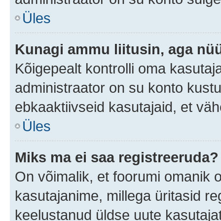
Üles
Kunagi ammu liitusin, aga nüü
Kõigepealt kontrolli oma kasutaj
administraator on su konto kust
ebkaaktiivseid kasutajaid, et v
Üles
Miks ma ei saa registreeruda?
On võimalik, et foorumi omanik 
kasutajanime, millega üritasid re
keelustanud üldse uute kasutaja