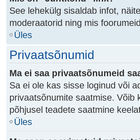
See lehekülg sisaldab infot, näit
moderaatorid ning mis foorumei
Üles
Privaatsõnumid
Ma ei saa privaatsõnumeid saa
Sa ei ole kas sisse loginud või 
privaatsõnumite saatmise. Võib ka 
põhjusel teadete saatmine keela
Üles