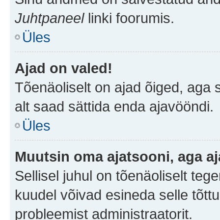
Juhtpaneel
linki foorumis.
Üles
Ajad on valed!
Tõenäoliselt on ajad õiged, aga sa
alt saad sättida enda ajavööndi.
Üles
Muutsin oma ajatsooni, aga aj
Sellisel juhul on tõenäoliselt te
kuudel võivad esineda selle tõttu
probleemist administraatorit.