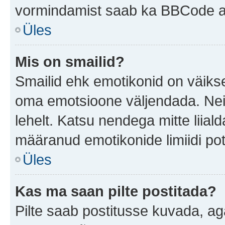
vormindamist saab ka BBCode ab
Üles
Mis on smailid?
Smailid ehk emotikonid on väikse
oma emotsioone väljendada. Neid
lehelt. Katsu nendega mitte liial
määranud emotikonide limiidi pot
Üles
Kas ma saan pilte postitada?
Pilte saab postitusse kuvada, a