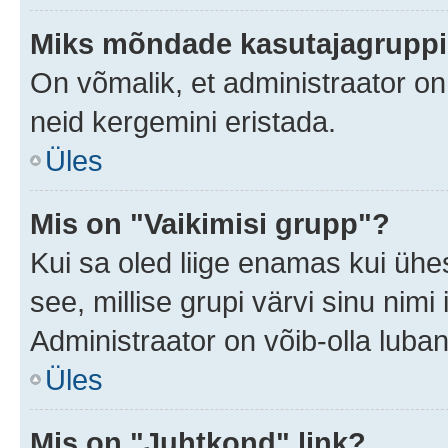
Miks mõndade kasutajagruppid
On võmalik, et administraator o
neid kergemini eristada.
Üles
Mis on "Vaikimisi grupp"?
Kui sa oled liige enamas kui ühe
see, millise grupi värvi sinu nimi il
Administraator on võib-olla luban
Üles
Mis on "Juhtkond" link?