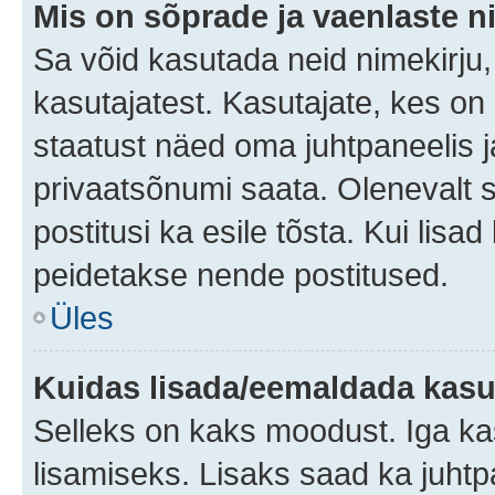
Mis on sõprade ja vaenlaste n
Sa võid kasutada neid nimekirju
kasutajatest. Kasutajate, kes on
staatust näed oma juhtpaneelis ja
privaatsõnumi saata. Olenevalt st
postitusi ka esile tõsta. Kui lisa
peidetakse nende postitused.
Üles
Kuidas lisada/eemaldada kasut
Selleks on kaks moodust. Iga kasu
lisamiseks. Lisaks saad ka juhtp