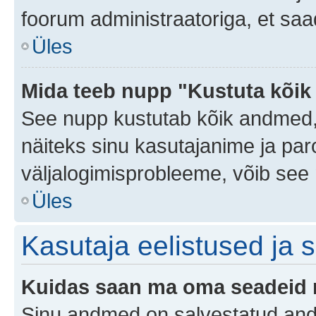
foorum administraatoriga, et saa
Üles
Mida teeb nupp "Kustuta kõik
See nupp kustutab kõik andmed,
näiteks sinu kasutajanime ja paro
väljalogimisprobleeme, võib see 
Üles
Kasutaja eelistused ja 
Kuidas saan ma oma seadeid
Sinu andmed on salvestatud an