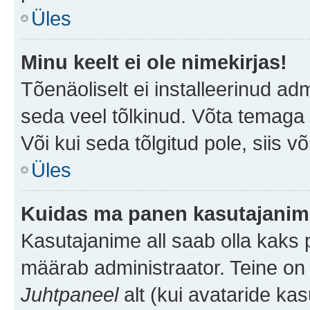
Üles
Minu keelt ei ole nimekirjas!
Tõenäoliselt ei installeerinud adm
seda veel tõlkinud. Võta temaga ü
Või kui seda tõlgitud pole, siis v
Üles
Kuidas ma panen kasutajanime
Kasutajanime all saab olla kaks pi
määrab administraator. Teine on 
Juhtpaneel
alt (kui avataride ka