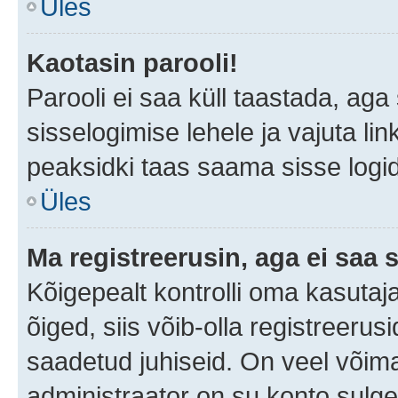
Üles
Kaotasin parooli!
Parooli ei saa küll taastada, ag
sisselogimise lehele ja vajuta lin
peaksidki taas saama sisse logi
Üles
Ma registreerusin, aga ei saa s
Kõigepealt kontrolli oma kasutaja
õiged, siis võib-olla registreerus
saadetud juhiseid. On veel võimal
administraator on su konto sulg