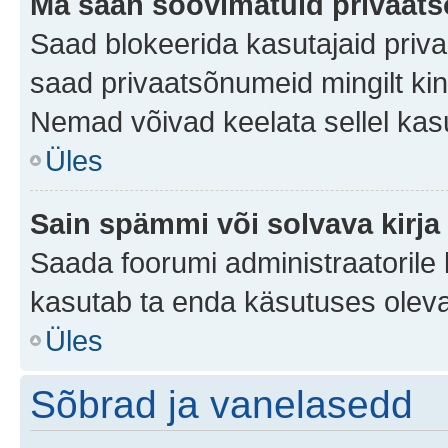
Ma saan soovimatuid privaat
Saad blokeerida kasutajaid priv
saad privaatsõnumeid mingilt kindl
Nemad võivad keelata sellel kas
Üles
Sain spämmi või solvava kirja
Saada foorumi administraatorile k
kasutab ta enda käsutuses oleva
Üles
Sõbrad ja vanelasedd