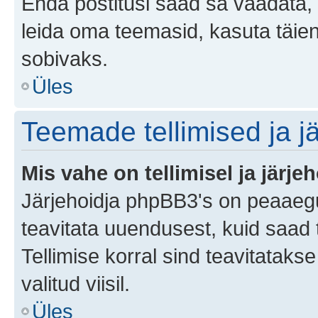
Enda postitusi saad sa vaadata, k
leida oma teemasid, kasuta täien
sobivaks.
Üles
Teemade tellimised ja j
Mis vahe on tellimisel ja järjeh
Järjehoidja phpBB3's on peaaegu
teavitata uuendusest, kuid saad t
Tellimise korral sind teavitatak
valitud viisil.
Üles