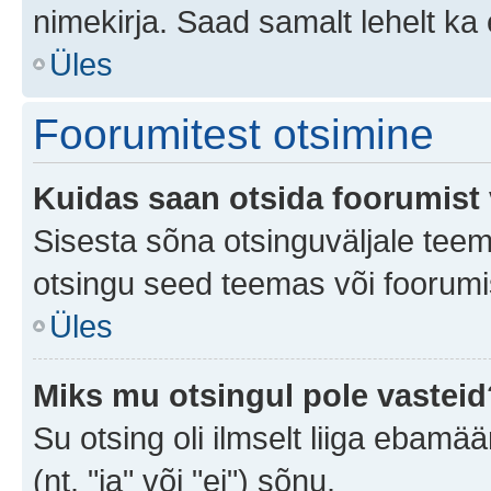
nimekirja. Saad samalt lehelt k
Üles
Foorumitest otsimine
Kuidas saan otsida foorumist 
Sisesta sõna otsinguväljale teem
otsingu seed teemas või foorumis
Üles
Miks mu otsingul pole vasteid
Su otsing oli ilmselt liiga ebamää
(nt. "ja" või "ei") sõnu.