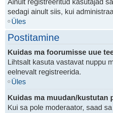
Ainult registreeritud kasutajad 
sedagi ainult siis, kui administr
Üles
Postitamine
Kuidas ma foorumisse uue te
Lihtsalt kasuta vastavat nuppu mi
eelnevalt registreerida.
Üles
Kuidas ma muudan/kustutan p
Kui sa pole moderaator, saad sa 