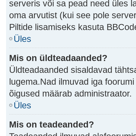
serveris või sa pead need üles l
oma arvutist (kui see pole server
Piltide lisamiseks kasuta BBCode
Üles
Mis on üldteadaanded?
Üldteadaanded sisaldavad tähtsat
lugema.Nad ilmuvad iga foorumi 
õigused määrab administraator.
Üles
Mis on teadeanded?