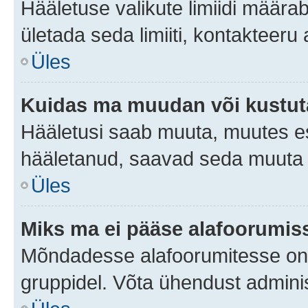
Hääletuse valikute limiidi määra
ületada seda limiiti, kontakteeru
Üles
Kuidas ma muudan või kustut
Hääletusi saab muuta, muutes es
hääletanud, saavad seda muuta a
Üles
Miks ma ei pääse alafoorumis
Mõndadesse alafoorumitesse on li
gruppidel. Võta ühendust adminis