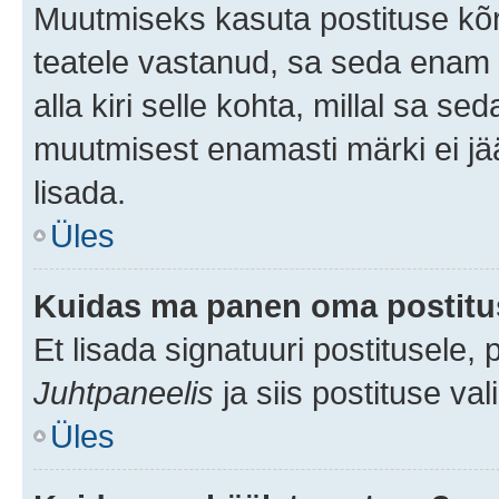
Muutmiseks kasuta postituse kõr
teatele vastanud, sa seda enam 
alla kiri selle kohta, millal sa s
muutmisest enamasti märki ei jää
lisada.
Üles
Kuidas ma panen oma postitus
Et lisada signatuuri postitusele,
Juhtpaneelis
ja siis postituse va
Üles