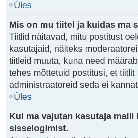
Üles
Mis on mu tiitel ja kuidas m
Tiitlid näitavad, mitu postitust oe
kasutajaid, näiteks moderaatorei
tiitleid muuta, kuna need määrab 
tehes mõttetuid postitusi, et tii
administraatoreid seda ei kanna
Üles
Kui ma vajutan kasutaja maili 
sisselogimist.