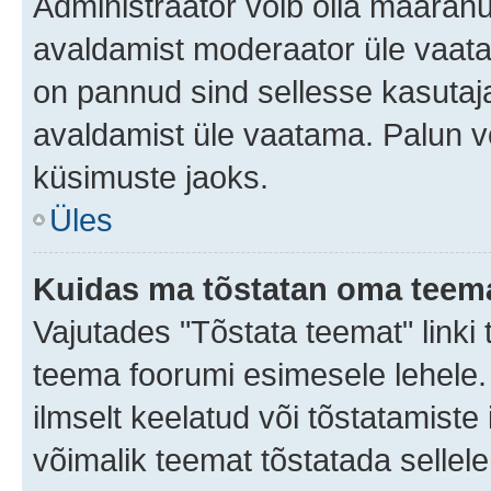
Administraator võib olla määran
avaldamist moderaator üle vaata
on pannud sind sellesse kasutaja
avaldamist üle vaatama. Palun v
küsimuste jaoks.
Üles
Kuidas ma tõstatan oma teem
Vajutades "Tõstata teemat" linki
teema foorumi esimesele lehele.
ilmselt keelatud või tõstatamiste 
võimalik teemat tõstatada sellele