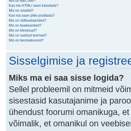
Mis on BBCode?
Kas ma HTMLi saan kasutada?
Mis on smailid?
Kas ma saan pilte postitada?
Mis on üldteadaanded?
Mis on teadeanded?
Mis on kleepsud?
Mis on suletud teemad?
Mis on teemaikoonid?
Sisselgimise ja registr
Miks ma ei saa sisse logida?
Sellel probleemil on mitmeid võim
sisestasid kasutajanime ja parool
ühendust foorumi omanikuga, et 
võimalik, et omanikul on veebiser