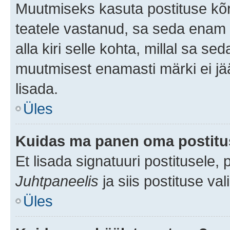
Muutmiseks kasuta postituse kõr
teatele vastanud, sa seda enam 
alla kiri selle kohta, millal sa s
muutmisest enamasti märki ei jää
lisada.
Üles
Kuidas ma panen oma postitus
Et lisada signatuuri postitusele,
Juhtpaneelis
ja siis postituse va
Üles