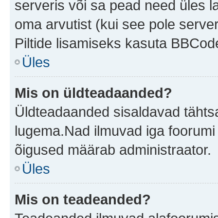
serveris või sa pead need üles l
oma arvutist (kui see pole server
Piltide lisamiseks kasuta BBCode
Üles
Mis on üldteadaanded?
Üldteadaanded sisaldavad tähtsat
lugema.Nad ilmuvad iga foorumi 
õigused määrab administraator.
Üles
Mis on teadeanded?