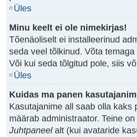
Üles
Minu keelt ei ole nimekirjas!
Tõenäoliselt ei installeerinud adm
seda veel tõlkinud. Võta temaga ü
Või kui seda tõlgitud pole, siis v
Üles
Kuidas ma panen kasutajanime
Kasutajanime all saab olla kaks pi
määrab administraator. Teine on 
Juhtpaneel
alt (kui avataride ka