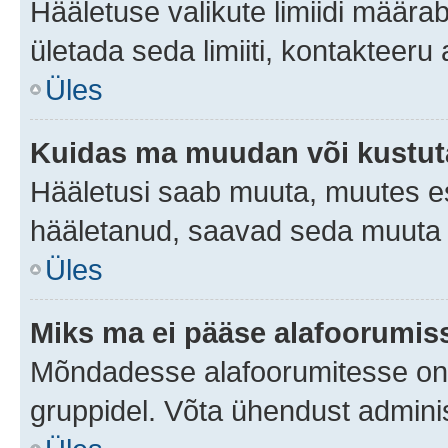
Hääletuse valikute limiidi määra
ületada seda limiiti, kontakteeru
Üles
Kuidas ma muudan või kustut
Hääletusi saab muuta, muutes es
hääletanud, saavad seda muuta a
Üles
Miks ma ei pääse alafoorumis
Mõndadesse alafoorumitesse on li
gruppidel. Võta ühendust adminis