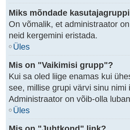
Miks mõndade kasutajagruppid
On võmalik, et administraator o
neid kergemini eristada.
Üles
Mis on "Vaikimisi grupp"?
Kui sa oled liige enamas kui ühe
see, millise grupi värvi sinu nimi il
Administraator on võib-olla luban
Üles
Mis on "Juhtkond" link?