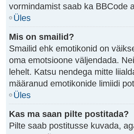
vormindamist saab ka BBCode ab
Üles
Mis on smailid?
Smailid ehk emotikonid on väikse
oma emotsioone väljendada. Neid
lehelt. Katsu nendega mitte liial
määranud emotikonide limiidi pot
Üles
Kas ma saan pilte postitada?
Pilte saab postitusse kuvada, a