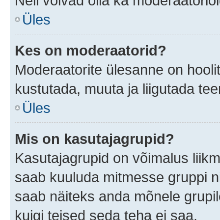
Neil võivad olla ka moderaatoriõ
Üles
Kes on moderaatorid?
Moderaatorite ülesanne on hooli
kustutada, muuta ja liigutada te
Üles
Mis on kasutajagrupid?
Kasutajagrupid on võimalus liik
saab kuuluda mitmesse gruppi nin
saab näiteks anda mõnele grupi
kuigi teised seda teha ei saa.