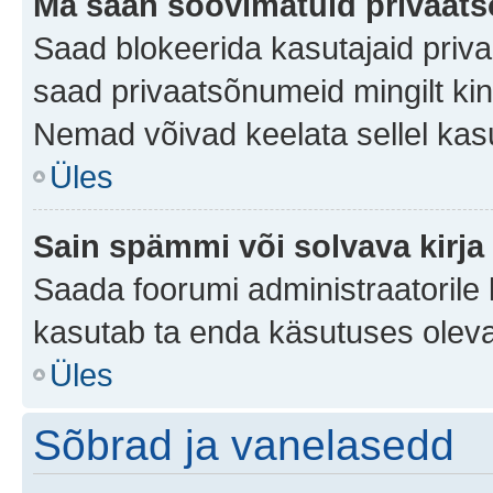
Ma saan soovimatuid privaat
Saad blokeerida kasutajaid priv
saad privaatsõnumeid mingilt kindl
Nemad võivad keelata sellel kas
Üles
Sain spämmi või solvava kirja
Saada foorumi administraatorile k
kasutab ta enda käsutuses oleva
Üles
Sõbrad ja vanelasedd