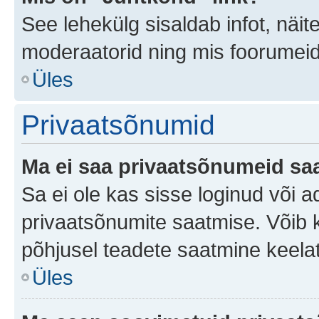
See lehekülg sisaldab infot, näit
moderaatorid ning mis foorumei
Üles
Privaatsõnumid
Ma ei saa privaatsõnumeid saa
Sa ei ole kas sisse loginud või 
privaatsõnumite saatmise. Võib ka 
põhjusel teadete saatmine keela
Üles