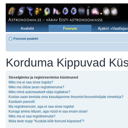
Avaleht
Foorum
Ajakiri «Vaatleja»
Foorumi pealeht
Korduma Kippuvad Kü
Sisselgimise ja registreerimise küsimused
Miks ma ei saa sisse logida?
Miks ma üldse pean registreeruma?
Miks mind automaatselt välja logitakse?
Kuidas saan keelata oma kasutajanime ilmumist foorumilolijate nimekirja?
Kaotasin parooli!
Ma registreerusin, aga ei saa sisse logida!
Kunagi ammu liitusin, aga nüüd ei saa enam sisse!
Miks ma ei saa registreeruda?
Mida teeb nupp "Kustuta kõik foorumi küpsised"?