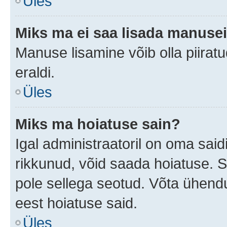
Üles
Miks ma ei saa lisada manuse
Manuse lisamine võib olla piiratu
eraldi.
Üles
Miks ma hoiatuse sain?
Igal administraatoril on oma saidi
rikkunud, võid saada hoiatuse. 
pole sellega seotud. Võta ühendus
eest hoiatuse said.
Üles