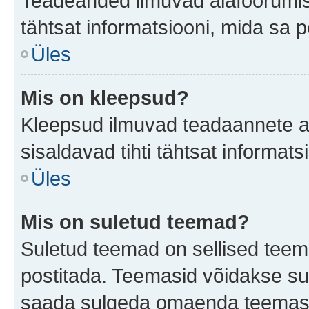
Teadeanded ilmuvad alafoorumis t
tähtsat informatsiooni, mida sa 
Üles
Mis on kleepsud?
Kleepsud ilmuvad teadaannete all
sisaldavad tihti tähtsat informat
Üles
Mis on suletud teemad?
Suletud teemad on sellised teem
postitada. Teemasid võidakse su
saada sulgeda omaenda teemasid,