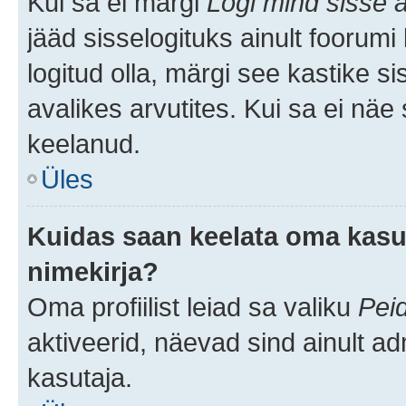
Kui sa ei märgi
Logi mind sisse a
jääd sisselogituks ainult foorumi
logitud olla, märgi see kastike s
avalikes arvutites. Kui sa ei näe
keelanud.
Üles
Kuidas saan keelata oma kasut
nimekirja?
Oma profiilist leiad sa valiku
Pei
aktiveerid, näevad sind ainult ad
kasutaja.