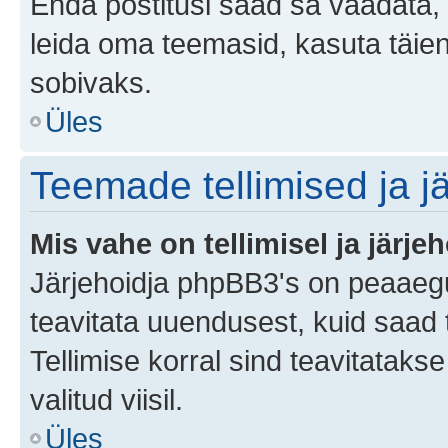
Enda postitusi saad sa vaadata, k
leida oma teemasid, kasuta täien
sobivaks.
Üles
Teemade tellimised ja j
Mis vahe on tellimisel ja järjeh
Järjehoidja phpBB3's on peaaegu
teavitata uuendusest, kuid saad t
Tellimise korral sind teavitatak
valitud viisil.
Üles