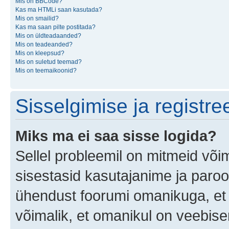
Mis on BBCode?
Kas ma HTMLi saan kasutada?
Mis on smailid?
Kas ma saan pilte postitada?
Mis on üldteadaanded?
Mis on teadeanded?
Mis on kleepsud?
Mis on suletud teemad?
Mis on teemaikoonid?
Sisselgimise ja registr
Miks ma ei saa sisse logida?
Sellel probleemil on mitmeid võim
sisestasid kasutajanime ja parool
ühendust foorumi omanikuga, et 
võimalik, et omanikul on veebiser