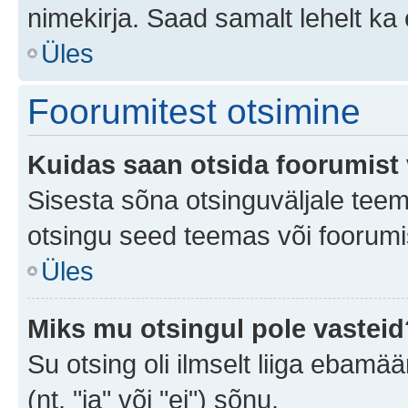
nimekirja. Saad samalt lehelt k
Üles
Foorumitest otsimine
Kuidas saan otsida foorumist 
Sisesta sõna otsinguväljale teem
otsingu seed teemas või foorumis
Üles
Miks mu otsingul pole vasteid
Su otsing oli ilmselt liiga ebamää
(nt. "ja" või "ei") sõnu.