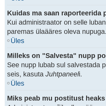
Kuidas ma saan raporteerida 
Kui administraator on selle luba
paremas ülaääres oleva nupuga
Üles
Milleks on "Salvesta" nupp po
See nupp lubab sul salvestada po
seis, kasuta
Juhtpaneel
i.
Üles
Miks peab mu postitust heaks