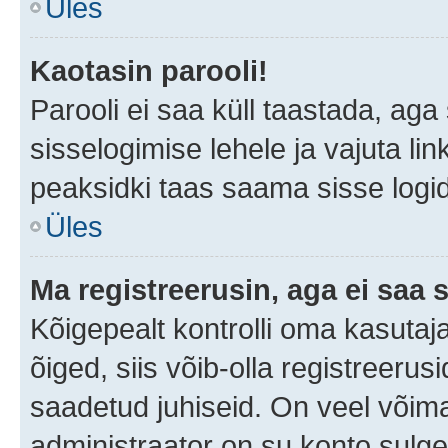
Üles
Kaotasin parooli!
Parooli ei saa küll taastada, ag
sisselogimise lehele ja vajuta lin
peaksidki taas saama sisse logi
Üles
Ma registreerusin, aga ei saa s
Kõigepealt kontrolli oma kasutaja
õiged, siis võib-olla registreerus
saadetud juhiseid. On veel võimal
administraator on su konto sulg