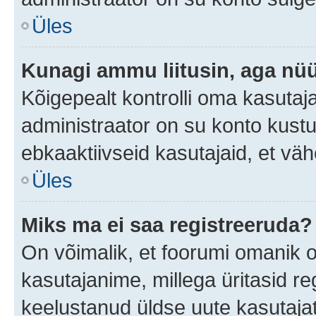
Üles
Kunagi ammu liitusin, aga nüü
Kõigepealt kontrolli oma kasutaj
administraator on su konto kust
ebkaaktiivseid kasutajaid, et v
Üles
Miks ma ei saa registreeruda?
On võimalik, et foorumi omanik 
kasutajanime, millega üritasid re
keelustanud üldse uute kasutaja