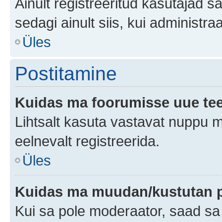
Ainult registreeritud kasutajad 
sedagi ainult siis, kui administr
Üles
Postitamine
Kuidas ma foorumisse uue te
Lihtsalt kasuta vastavat nuppu mi
eelnevalt registreerida.
Üles
Kuidas ma muudan/kustutan p
Kui sa pole moderaator, saad sa 