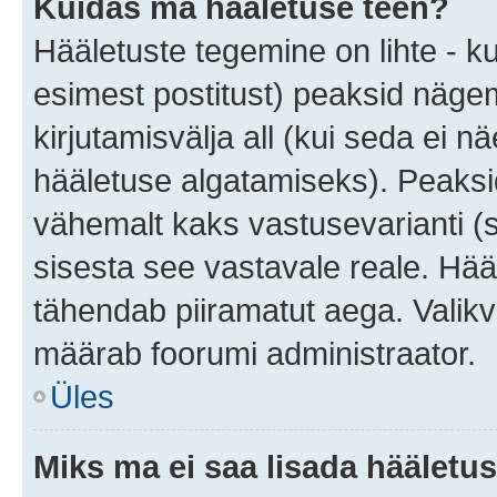
Kuidas ma hääletuse teen?
Hääletuste tegemine on lihte - 
esimest postitust) peaksid näg
kirjutamisvälja all (kui seda ei 
hääletuse algatamiseks). Peaksid
vähemalt kaks vastusevarianti (s
sisesta see vastavale reale. Hää
tähendab piiramatut aega. Valikva
määrab foorumi administraator.
Üles
Miks ma ei saa lisada hääletus