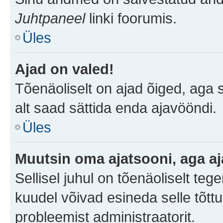
Juhtpaneel
linki foorumis.
Üles
Ajad on valed!
Tõenäoliselt on ajad õiged, aga sa
alt saad sättida enda ajavööndi.
Üles
Muutsin oma ajatsooni, aga aj
Sellisel juhul on tõenäoliselt te
kuudel võivad esineda selle tõttu
probleemist administraatorit.