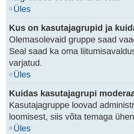
Üles
Kus on kasutajagrupid ja kuid
Olemasolevaid gruppe saad vaad
Seal saad ka oma liitumisavaldus
varjatud.
Üles
Kuidas kasutajagrupi moderaa
Kasutajagruppe loovad administra
loomisest, siis võta temaga ühen
Üles