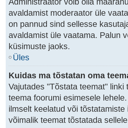
Administraator võib olla määran
avaldamist moderaator üle vaata
on pannud sind sellesse kasutaja
avaldamist üle vaatama. Palun v
küsimuste jaoks.
Üles
Kuidas ma tõstatan oma teem
Vajutades "Tõstata teemat" linki
teema foorumi esimesele lehele.
ilmselt keelatud või tõstatamiste 
võimalik teemat tõstatada sellele