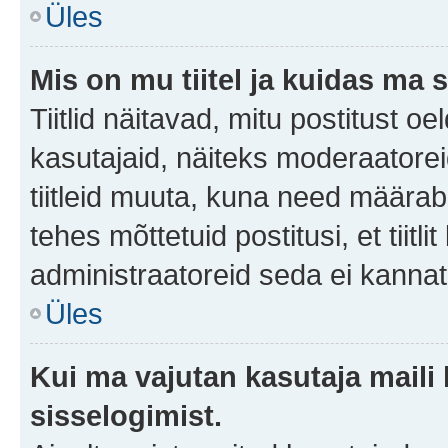
Üles
Mis on mu tiitel ja kuidas m
Tiitlid näitavad, mitu postitust oe
kasutajaid, näiteks moderaatorei
tiitleid muuta, kuna need määrab 
tehes mõttetuid postitusi, et tii
administraatoreid seda ei kanna
Üles
Kui ma vajutan kasutaja maili 
sisselogimist.