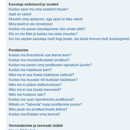
Kasutaja eelistused ja seaded
Kuidas saan ma oma seadeid muuta?
Ajad on valed!
Muutsin oma ajatsooni, aga ajad on ikka valed!
Minu keelt ei ole nimekirjas!
Kuidas ma panen kasutajanime alla omale pildi?
Mis on mu tiitel ja kuidas ma seda muudan?
Kui ma vajutan kasutaja maili lingi peale, siis küsib foorum mult sisselogimist.
Postitamine
Kuidas ma foorumisse uue teema teen?
Kuidas ma muudan/kustutan postitusi?
Kuidas ma panen oma postitusele signatuuri juurde?
Kuidas ma hääletuse teen?
Miks ma ei saa lisada hääletuse valikuid?
Kuidas ma muudan või kustutan hääletuse?
Miks ma ei pääse alafoorumisse?
Miks ma ei saa lisada manuseid?
Miks ma hoiatuse sain?
Kuidas ma saan raporteerida postitusest?
Milleks on "Salvesta" nupp postitamise juures?
Miks peab mu postitust heaks kiitma?
Kuidas ma tõstatan oma teemat?
Vormindamine ja teemade tüübid