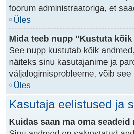
foorum administraatoriga, et saa
Üles
Mida teeb nupp "Kustuta kõik
See nupp kustutab kõik andmed,
näiteks sinu kasutajanime ja paro
väljalogimisprobleeme, võib see 
Üles
Kasutaja eelistused ja 
Kuidas saan ma oma seadeid
Sinu andmed on salvestatud an