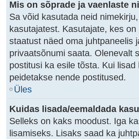
Mis on sõprade ja vaenlaste n
Sa võid kasutada neid nimekirju
kasutajatest. Kasutajate, kes on
staatust näed oma juhtpaneelis ja
privaatsõnumi saata. Olenevalt st
postitusi ka esile tõsta. Kui lisa
peidetakse nende postitused.
Üles
Kuidas lisada/eemaldada kasut
Selleks on kaks moodust. Iga kasu
lisamiseks. Lisaks saad ka juhtp