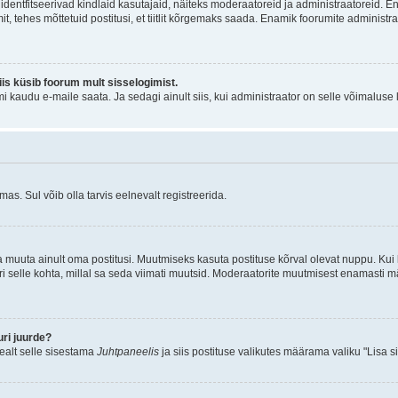
õi identfitseerivad kindlaid kasutajaid, näiteks moderaatoreid ja administraatoreid. 
it, tehes mõttetuid postitusi, et tiitlit kõrgemaks saada. Enamik foorumite adminis
siis küsib foorum mult sisselogimist.
mi kaudu e-maile saata. Ja sedagi ainult siis, kui administraator on selle võimaluse
as. Sul võib olla tarvis eelnevalt registreerida.
a muuta ainult oma postitusi. Muutmiseks kasuta postituse kõrval olevat nuppu. Ku
iri selle kohta, millal sa seda viimati muutsid. Moderaatorite muutmisest enamasti mä
ri juurde?
pealt selle sisestama
Juhtpaneelis
ja siis postituse valikutes määrama valiku "Lisa s