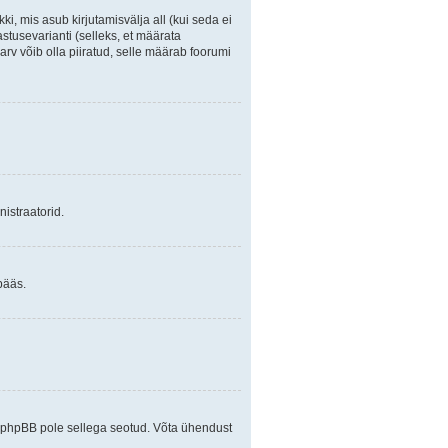
ki, mis asub kirjutamisvälja all (kui seda ei
stusevarianti (selleks, et määrata
arv võib olla piiratud, selle määrab foorumi
istraatorid.
pääs.
ja phpBB pole sellega seotud. Võta ühendust