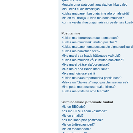
Ajad on valed!
Muutsin oma ajatsooni, aga ajad on ikka valed!
Minu keelt ei ole nimekirjas!
Kuidas ma panen kasutajanime alla omale pildi?
Mis on mu tiitel ja kuidas ma seda muudan?
Kui ma vajutan kasutaja maili lingi peale, siis küsi
Postitamine
Kuidas ma foorumisse uue teema teen?
Kuidas ma muudan/kustutan postitusi?
Kuidas ma panen oma postitusele signatuuri juur
Kuidas ma hääletuse teen?
Miks ma ei saa lisada hääletuse valikuid?
Kuidas ma muudan või kustutan hääletuse?
Miks ma ei pääse alafoorumisse?
Miks ma ei saa lisada manuseid?
Miks ma hoiatuse sain?
Kuidas ma saan raporteerida postitusest?
Milleks on "Salvesta" nupp postitamise juures?
Miks peab mu postitust heaks kiitma?
Kuidas ma tõstatan oma teemat?
Vormindamine ja teemade tüübid
Mis on BBCode?
Kas ma HTMLi saan kasutada?
Mis on smailid?
Kas ma saan pilte postitada?
Mis on üldteadaanded?
Mis on teadeanded?