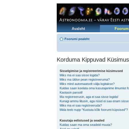
Avaleht
Foorum
Foorumi pealeht
Korduma Kippuvad Küsimu
Sisselgimise ja registreerimise küsimused
Miks ma ei saa sisse logida?
Miks ma üldse pean registreeruma?
Miks mind automaatselt välja logitakse?
Kuidas saan keelata oma kasutajanime ilmumist foo
Kaotasin parooli!
Ma registreerusin, aga ei saa sisse logida!
Kunagi ammu liitusin, aga nüüd ei saa enam sisse
Miks ma ei saa registreeruda?
Mida teeb nupp "Kustuta kõik foorumi küpsised"?
Kasutaja eelistused ja seaded
Kuidas saan ma oma seadeid muuta?