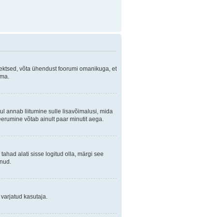
orrektsed, võta ühendust foorumi omanikuga, et
ama.
ul annab liitumine sulle lisavõimalusi, mida
eerumine võtab ainult paar minutit aega.
 tahad alati sisse logitud olla, märgi see
anud.
 varjatud kasutaja.