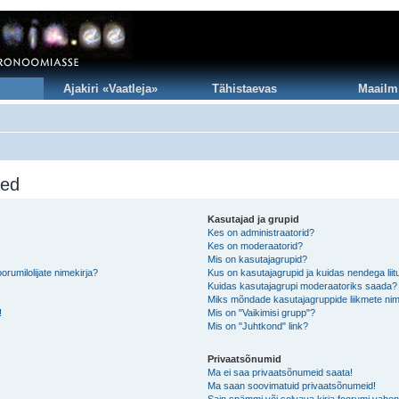
Ajakiri «Vaatleja»
Tähistaevas
Maailm
sed
Kasutajad ja grupid
Kes on administraatorid?
Kes on moderaatorid?
Mis on kasutajagrupid?
rumilolijate nimekirja?
Kus on kasutajagrupid ja kuidas nendega lii
Kuidas kasutajagrupi moderaatoriks saada?
Miks mõndade kasutajagruppide liikmete nim
!
Mis on "Vaikimisi grupp"?
Mis on "Juhtkond" link?
Privaatsõnumid
Ma ei saa privaatsõnumeid saata!
Ma saan soovimatuid privaatsõnumeid!