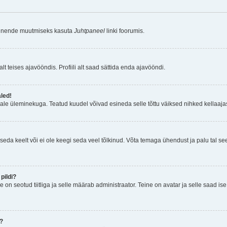
a nende muutmiseks kasuta
Juhtpaneel
linki foorumis.
lt teises ajavööndis. Profiili alt saad sättida enda ajavööndi.
aled!
ajale üleminekuga. Teatud kuudel võivad esineda selle tõttu väiksed nihked kellaajas
seda keelt või ei ole keegi seda veel tõlkinud. Võta temaga ühendust ja palu tal see i
pildi?
e on seotud tiitliga ja selle määrab administraator. Teine on avatar ja selle saad i
n?