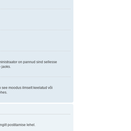
ministraator on pannud sind sellesse
 jaoks.
on see moodus ilmselt keelatud või
ehes.
ilt postitamise lehel.