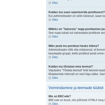
Üles
Kuidas ma saan raporteerida postitusest?
Kui administraator on selle lubanud, saad r
Üles
Milleks on "Salvesta" nupp postitamise ju
See nupp lubab sul salvestada postituse seis
Üles
Miks peab mu postitust heaks kiitma?
Administraator võib olla määranud, et fooru
kasutajate gruppi, kelle postitusi peab enn
Üles
Kuidas ma tõstatan oma teemat?
Vajutades "Tõstata teemat" linki teemat vaad
tõstatamiste intervall on veel liiga väike. Sa
Üles
Vormindamine ja teemade tüübid
Mis on BBCode?
BBCode on kood, mis põhineb HTMLil ning mis
Üles