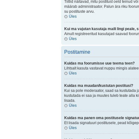
Tiitlid näitavad, mitu postitust oeld teinud v
määrab administraator. Palun ära riku foorum
su postituste arvu.
Üles
Kui ma vajutan kasutaja maili lingi peale, 
Ainult registreeritud kasutajad saavad fooru
Üles
Postitamine
Kuidas ma foorumisse uue teema teen?
Lihtsalt kasuta vastavat nuppu mingis alateem
Üles
Kuidas ma muudan/kustutan postitusi?
Kui sa pole moderaator, saad sa kustutada j
kustutada ei saa ja muutes tuleb teate alla k
lisada.
Üles
Kuidas ma panen oma postitusele signatuu
Et lisada signatuuri postitusele, pead kõige
Üles