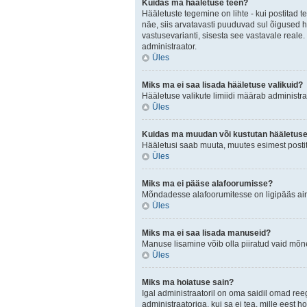
Kuidas ma hääletuse teen?
Hääletuste tegemine on lihte - kui postita
näe, siis arvatavasti puuduvad sul õigused h
vastusevarianti, sisesta see vastavale reale.
administraator.
Üles
Miks ma ei saa lisada hääletuse valikuid?
Hääletuse valikute limiidi määrab administraa
Üles
Kuidas ma muudan või kustutan hääletus
Hääletusi saab muuta, muutes esimest postit
Üles
Miks ma ei pääse alafoorumisse?
Mõndadesse alafoorumitesse on ligipääs ainul
Üles
Miks ma ei saa lisada manuseid?
Manuse lisamine võib olla piiratud vaid mõnel
Üles
Miks ma hoiatuse sain?
Igal administraatoril on oma saidil omad ree
administraatoriga, kui sa ei tea, mille eest h