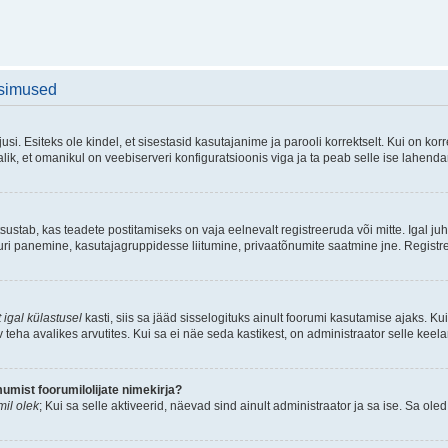
üsimused
si. Esiteks ole kindel, et sisestasid kasutajanime ja parooli korrektselt. Kui on k
ik, et omanikul on veebiserveri konfiguratsioonis viga ja ta peab selle ise lahend
sustab, kas teadete postitamiseks on vaja eelnevalt registreeruda või mitte. Igal juh
atuuri panemine, kasutajagruppidesse liitumine, privaatõnumite saatmine jne. Registr
 igal külastusel
kasti, siis sa jääd sisselogituks ainult foorumi kasutamise ajaks. Kui
v teha avalikes arvutites. Kui sa ei näe seda kastikest, on administraator selle keel
mist foorumilolijate nimekirja?
il olek
; Kui sa selle aktiveerid, näevad sind ainult administraator ja sa ise. Sa oled