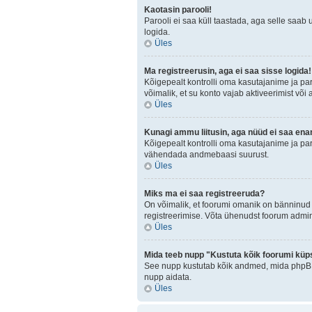
Kaotasin parooli!
Parooli ei saa küll taastada, aga selle saab 
logida.
Üles
Ma registreerusin, aga ei saa sisse logida!
Kõigepealt kontrolli oma kasutajanime ja paro
võimalik, et su konto vajab aktiveerimist või
Üles
Kunagi ammu liitusin, aga nüüd ei saa ena
Kõigepealt kontrolli oma kasutajanime ja par
vähendada andmebaasi suurust.
Üles
Miks ma ei saa registreeruda?
On võimalik, et foorumi omanik on bänninud 
registreerimise. Võta ühenudst foorum admini
Üles
Mida teeb nupp "Kustuta kõik foorumi küp
See nupp kustutab kõik andmed, mida phpBB o
nupp aidata.
Üles