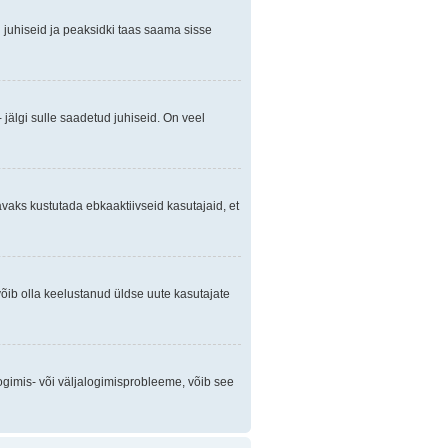
gi juhiseid ja peaksidki taas saama sisse
 jälgi sulle saadetud juhiseid. On veel
avaks kustutada ebkaaktiivseid kasutajaid, et
õib olla keelustanud üldse uute kasutajate
ogimis- või väljalogimisprobleeme, võib see