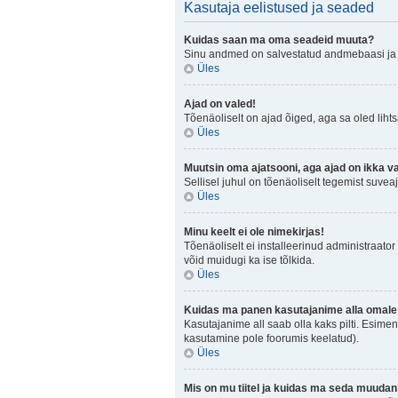
Kasutaja eelistused ja seaded
Kuidas saan ma oma seadeid muuta?
Sinu andmed on salvestatud andmebaasi j
Üles
Ajad on valed!
Tõenäoliselt on ajad õiged, aga sa oled lihtsa
Üles
Muutsin oma ajatsooni, aga ajad on ikka v
Sellisel juhul on tõenäoliselt tegemist suve
Üles
Minu keelt ei ole nimekirjas!
Tõenäoliselt ei installeerinud administraator 
võid muidugi ka ise tõlkida.
Üles
Kuidas ma panen kasutajanime alla omale 
Kasutajanime all saab olla kaks pilti. Esimen
kasutamine pole foorumis keelatud).
Üles
Mis on mu tiitel ja kuidas ma seda muuda