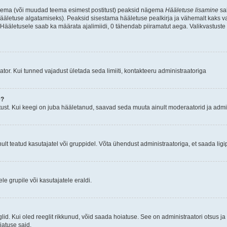
d teema (või muudad teema esimest postitust) peaksid nägema
Hääletuse lisamine
sak
ääletuse algatamiseks). Peaksid sisestama hääletuse pealkirja ja vähemalt kaks va
 Hääletusele saab ka määrata ajalimiidi, 0 tähendab piiramatut aega. Valikvastuste 
tor. Kui tunned vajadust ületada seda limiiti, kontakteeru administraatoriga
e?
ust. Kui keegi on juba hääletanud, saavad seda muuta ainult moderaatorid ja admin
t teatud kasutajatel või gruppidel. Võta ühendust administraatoriga, et saada ligi
e grupile või kasutajatele eraldi.
glid. Kui oled reeglit rikkunud, võid saada hoiatuse. See on administraatori otsus 
oiatuse said.