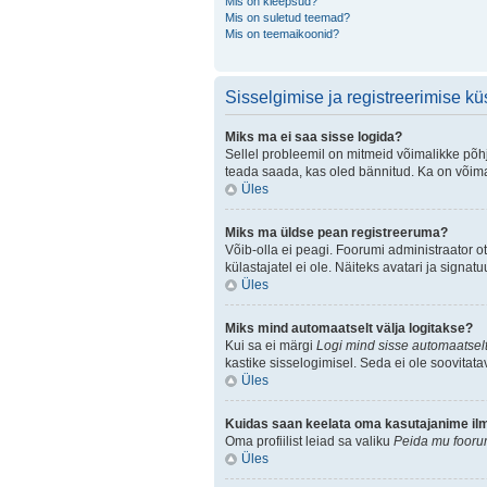
Mis on kleepsud?
Mis on suletud teemad?
Mis on teemaikoonid?
Sisselgimise ja registreerimise k
Miks ma ei saa sisse logida?
Sellel probleemil on mitmeid võimalikke põhju
teada saada, kas oled bännitud. Ka on võimal
Üles
Miks ma üldse pean registreeruma?
Võib-olla ei peagi. Foorumi administraator ot
külastajatel ei ole. Näiteks avatari ja sign
Üles
Miks mind automaatselt välja logitakse?
Kui sa ei märgi
Logi mind sisse automaatselt
kastike sisselogimisel. Seda ei ole soovitata
Üles
Kuidas saan keelata oma kasutajanime ilmu
Oma profiilist leiad sa valiku
Peida mu foorum
Üles