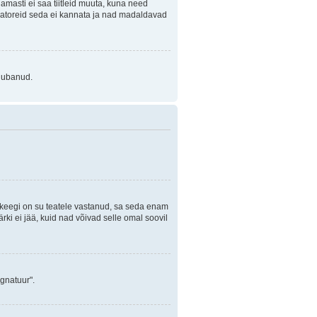
Enamasti ei saa tiitleid muuta, kuna need
traatoreid seda ei kannata ja nad madaldavad
 lubanud.
i keegi on su teatele vastanud, sa seda enam
rki ei jää, kuid nad võivad selle omal soovil
ignatuur".