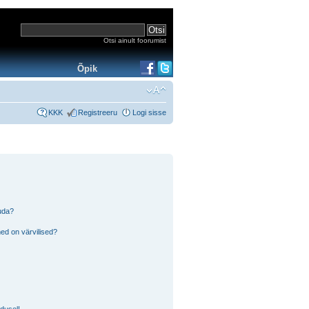
Otsi ainult foorumist
Õpik
KKK
Registreeru
Logi sisse
tuda?
ed on värvilised?