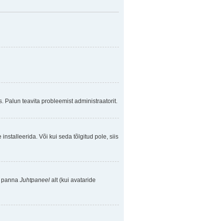
. Palun teavita probleemist administraatorit.
nstalleerida. Või kui seda tõlgitud pole, siis
se panna
Juhtpaneel
alt (kui avataride