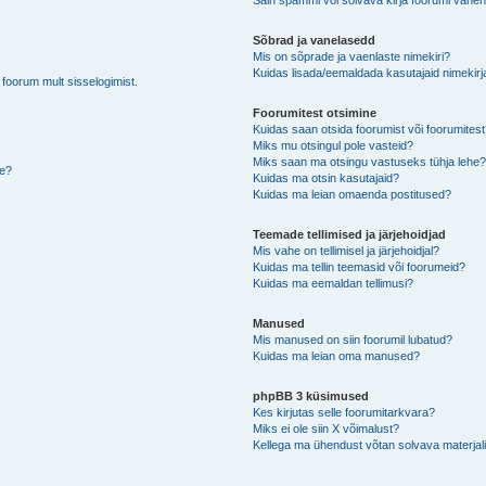
Sain spämmi või solvava kirja foorumi vahen
Sõbrad ja vanelasedd
Mis on sõprade ja vaenlaste nimekiri?
Kuidas lisada/eemaldada kasutajaid nimekirj
b foorum mult sisselogimist.
Foorumitest otsimine
Kuidas saan otsida foorumist või foorumites
Miks mu otsingul pole vasteid?
Miks saan ma otsingu vastuseks tühja lehe
de?
Kuidas ma otsin kasutajaid?
Kuidas ma leian omaenda postitused?
Teemade tellimised ja järjehoidjad
Mis vahe on tellimisel ja järjehoidjal?
Kuidas ma tellin teemasid või foorumeid?
Kuidas ma eemaldan tellimusi?
Manused
Mis manused on siin foorumil lubatud?
Kuidas ma leian oma manused?
phpBB 3 küsimused
Kes kirjutas selle foorumitarkvara?
Miks ei ole siin X võimalust?
Kellega ma ühendust võtan solvava materjali 