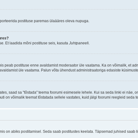
aporteerida postituse paremas ülaääres oleva nupuga.
ures?
e. Et laadida mõni postituse seis, kasuta
Juhtpaneel
i.
mis peab postituse enne avaldamist moderaator üle vaatama. Ka on võimalik, et ad
e avaldamist üle vaatama. Palun võta ühendust administraatoriga edasiste küsimuste
ates, saad sa "tõstada" teema foorumi esimesele lehele. Kui sa seda linki ei näe, 
muti on võimalik teemat tõstatada sellele vastates, kuid jälgi foorumi reegleid seda t
 on abiks postitamisel. Seda saab postitustes keelata. Täpsemad juhised saab ling