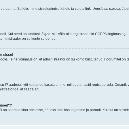
uue panna. Selleks mine sisselogimise lehele ja vajuta linki
Unustasin parooli
. Jäl
oli. Kui need on kindlasti õiged, siis võib-olla registreerusid COPPA tingimustega -
 administraator on su konto sulgenud.
m sisse!
oole. Teine võimalus on, et administraator on su konto kustutanud. Foorumitel on t
su IP aadressi või keelanud kasutajanime, millega üritasid registreeruda. Omanik v
straatoriga, et saada abi.
sised"?
n saatnud sinu arvutisse, näiteks sinu kasutajanime ja parooli. Kui sul on sissel