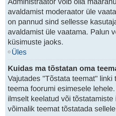
Administraator võib olla määran
avaldamist moderaator üle vaata
on pannud sind sellesse kasutaja
avaldamist üle vaatama. Palun v
küsimuste jaoks.
Üles
Kuidas ma tõstatan oma teem
Vajutades "Tõstata teemat" linki
teema foorumi esimesele lehele.
ilmselt keelatud või tõstatamiste 
võimalik teemat tõstatada sellele