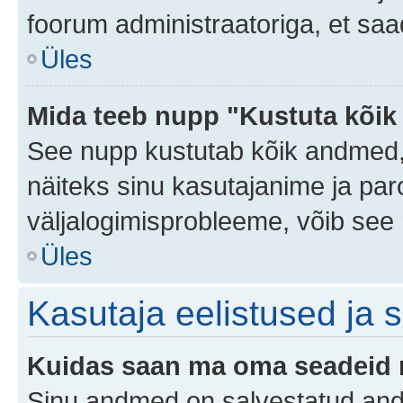
foorum administraatoriga, et saa
Üles
Mida teeb nupp "Kustuta kõik
See nupp kustutab kõik andmed,
näiteks sinu kasutajanime ja paro
väljalogimisprobleeme, võib see 
Üles
Kasutaja eelistused ja 
Kuidas saan ma oma seadeid
Sinu andmed on salvestatud an