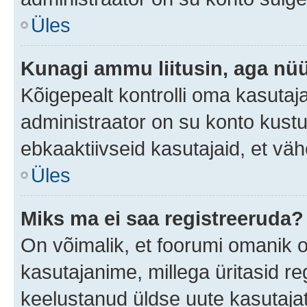
Üles
Kunagi ammu liitusin, aga nüü
Kõigepealt kontrolli oma kasutaj
administraator on su konto kust
ebkaaktiivseid kasutajaid, et v
Üles
Miks ma ei saa registreeruda?
On võimalik, et foorumi omanik 
kasutajanime, millega üritasid re
keelustanud üldse uute kasutaja