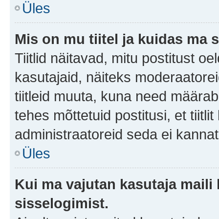
Üles
Mis on mu tiitel ja kuidas m
Tiitlid näitavad, mitu postitust oe
kasutajaid, näiteks moderaatorei
tiitleid muuta, kuna need määrab 
tehes mõttetuid postitusi, et tii
administraatoreid seda ei kanna
Üles
Kui ma vajutan kasutaja maili 
sisselogimist.