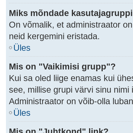
Miks mõndade kasutajagruppid
On võmalik, et administraator o
neid kergemini eristada.
Üles
Mis on "Vaikimisi grupp"?
Kui sa oled liige enamas kui ühe
see, millise grupi värvi sinu nimi il
Administraator on võib-olla luban
Üles
Mis on "Juhtkond" link?