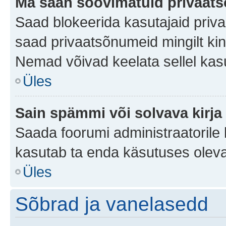
Ma saan soovimatuid privaat
Saad blokeerida kasutajaid priv
saad privaatsõnumeid mingilt kindl
Nemad võivad keelata sellel kas
Üles
Sain spämmi või solvava kirja
Saada foorumi administraatorile k
kasutab ta enda käsutuses oleva
Üles
Sõbrad ja vanelasedd