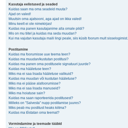
Kasutaja eelistused ja seaded
Kuidas saan ma oma seadeid muuta?
Ajad on valed!
Muutsin oma ajatsooni, aga ajad on ikka valed!
Minu keelt ei ole nimekirjas!
Kuidas ma panen kasutajanime alla omale pildi?
Mis on mu tiitel ja kuidas ma seda muudan?
Kui ma vajutan kasutaja maili lingi peale, siis küsib foorum mult sisselogimist.
Postitamine
Kuidas ma foorumisse uue teema teen?
Kuidas ma muudan/kustutan postitusi?
Kuidas ma panen oma postitusele signatuuri juurde?
Kuidas ma hääletuse teen?
Miks ma ei saa lisada hääletuse valikuid?
Kuidas ma muudan või kustutan hääletuse?
Miks ma ei pääse alafoorumisse?
Miks ma ei saa lisada manuseid?
Miks ma hoiatuse sain?
Kuidas ma saan raporteerida postitusest?
Milleks on "Salvesta" nupp postitamise juures?
Miks peab mu postitust heaks kiitma?
Kuidas ma tõstatan oma teemat?
Vormindamine ja teemade tüübid