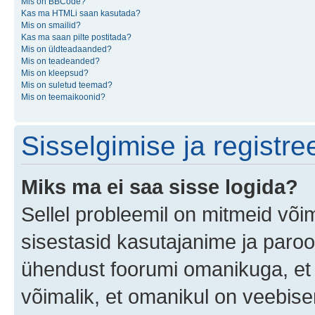
Mis on BBCode?
Kas ma HTMLi saan kasutada?
Mis on smailid?
Kas ma saan pilte postitada?
Mis on üldteadaanded?
Mis on teadeanded?
Mis on kleepsud?
Mis on suletud teemad?
Mis on teemaikoonid?
Sisselgimise ja registr
Miks ma ei saa sisse logida?
Sellel probleemil on mitmeid võim
sisestasid kasutajanime ja parool
ühendust foorumi omanikuga, et 
võimalik, et omanikul on veebiser