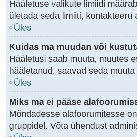
Hääletuse valikute limiidi määra
ületada seda limiiti, kontakteeru
Üles
Kuidas ma muudan või kustut
Hääletusi saab muuta, muutes es
hääletanud, saavad seda muuta a
Üles
Miks ma ei pääse alafoorumis
Mõndadesse alafoorumitesse on li
gruppidel. Võta ühendust adminis