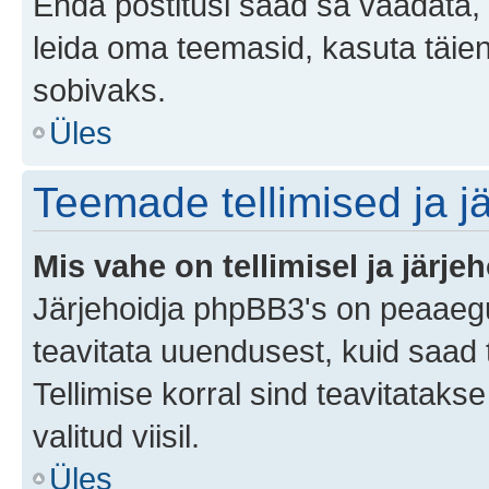
Enda postitusi saad sa vaadata, k
leida oma teemasid, kasuta täien
sobivaks.
Üles
Teemade tellimised ja j
Mis vahe on tellimisel ja järjeh
Järjehoidja phpBB3's on peaaegu
teavitata uuendusest, kuid saad t
Tellimise korral sind teavitatak
valitud viisil.
Üles