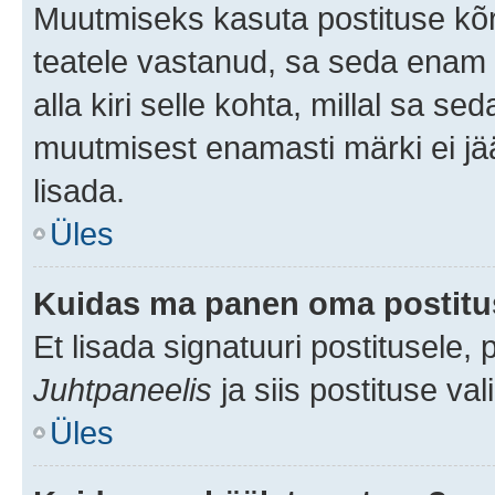
Muutmiseks kasuta postituse kõr
teatele vastanud, sa seda enam 
alla kiri selle kohta, millal sa s
muutmisest enamasti märki ei jää
lisada.
Üles
Kuidas ma panen oma postitus
Et lisada signatuuri postitusele,
Juhtpaneelis
ja siis postituse va
Üles