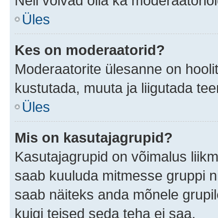
Neil võivad olla ka moderaatoriõ
Üles
Kes on moderaatorid?
Moderaatorite ülesanne on hooli
kustutada, muuta ja liigutada te
Üles
Mis on kasutajagrupid?
Kasutajagrupid on võimalus liik
saab kuuluda mitmesse gruppi nin
saab näiteks anda mõnele grupi
kuigi teised seda teha ei saa.