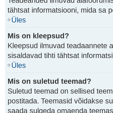
Teadeanded ilmuvad alafoorumis t
tähtsat informatsiooni, mida sa 
Üles
Mis on kleepsud?
Kleepsud ilmuvad teadaannete all
sisaldavad tihti tähtsat informat
Üles
Mis on suletud teemad?
Suletud teemad on sellised teem
postitada. Teemasid võidakse su
saada sulgeda omaenda teemasid,