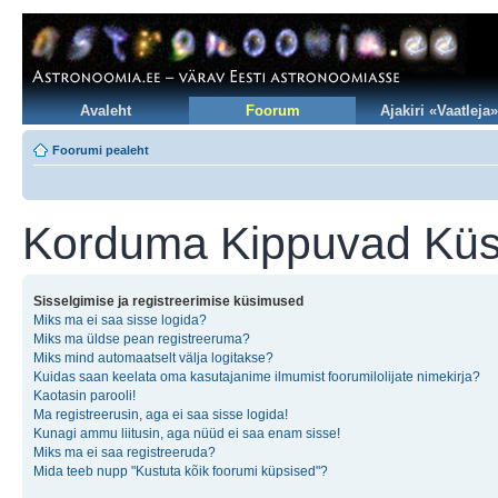
Avaleht
Foorum
Ajakiri «Vaatleja»
Foorumi pealeht
Korduma Kippuvad Kü
Sisselgimise ja registreerimise küsimused
Miks ma ei saa sisse logida?
Miks ma üldse pean registreeruma?
Miks mind automaatselt välja logitakse?
Kuidas saan keelata oma kasutajanime ilmumist foorumilolijate nimekirja?
Kaotasin parooli!
Ma registreerusin, aga ei saa sisse logida!
Kunagi ammu liitusin, aga nüüd ei saa enam sisse!
Miks ma ei saa registreeruda?
Mida teeb nupp "Kustuta kõik foorumi küpsised"?