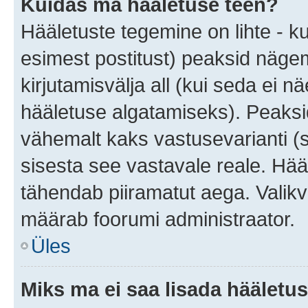
Kuidas ma hääletuse teen?
Hääletuste tegemine on lihte - 
esimest postitust) peaksid näg
kirjutamisvälja all (kui seda ei 
hääletuse algatamiseks). Peaksid
vähemalt kaks vastusevarianti (s
sisesta see vastavale reale. Hää
tähendab piiramatut aega. Valikva
määrab foorumi administraator.
Üles
Miks ma ei saa lisada hääletus