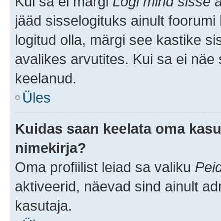
Kui sa ei märgi
Logi mind sisse a
jääd sisselogituks ainult foorumi
logitud olla, märgi see kastike s
avalikes arvutites. Kui sa ei näe
keelanud.
Üles
Kuidas saan keelata oma kasut
nimekirja?
Oma profiilist leiad sa valiku
Pei
aktiveerid, näevad sind ainult ad
kasutaja.