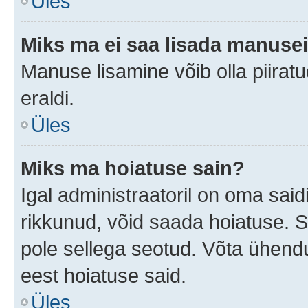
Üles
Miks ma ei saa lisada manuse
Manuse lisamine võib olla piiratu
eraldi.
Üles
Miks ma hoiatuse sain?
Igal administraatoril on oma saidi
rikkunud, võid saada hoiatuse. 
pole sellega seotud. Võta ühendus
eest hoiatuse said.
Üles