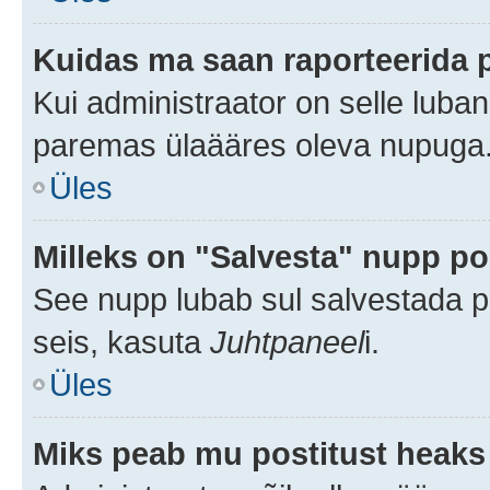
Kuidas ma saan raporteerida 
Kui administraator on selle luba
paremas ülaääres oleva nupuga
Üles
Milleks on "Salvesta" nupp po
See nupp lubab sul salvestada po
seis, kasuta
Juhtpaneel
i.
Üles
Miks peab mu postitust heaks