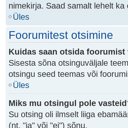
nimekirja. Saad samalt lehelt k
Üles
Foorumitest otsimine
Kuidas saan otsida foorumist 
Sisesta sõna otsinguväljale teem
otsingu seed teemas või foorumis
Üles
Miks mu otsingul pole vasteid
Su otsing oli ilmselt liiga ebamää
(nt. "ja" või "ei") sõnu.