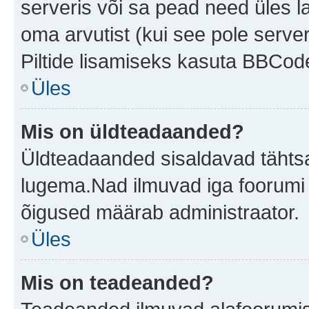
serveris või sa pead need üles l
oma arvutist (kui see pole server
Piltide lisamiseks kasuta BBCode
Üles
Mis on üldteadaanded?
Üldteadaanded sisaldavad tähtsat
lugema.Nad ilmuvad iga foorumi 
õigused määrab administraator.
Üles
Mis on teadeanded?