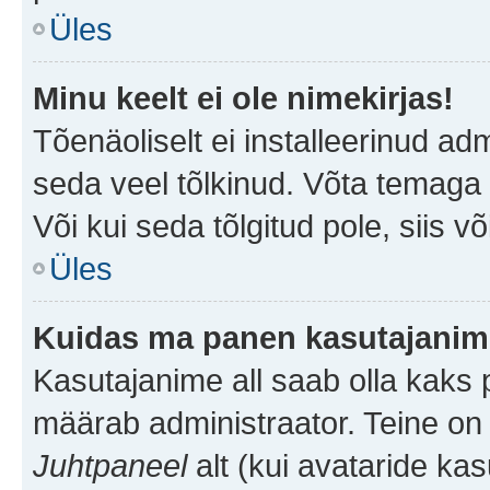
Üles
Minu keelt ei ole nimekirjas!
Tõenäoliselt ei installeerinud adm
seda veel tõlkinud. Võta temaga ü
Või kui seda tõlgitud pole, siis v
Üles
Kuidas ma panen kasutajanime
Kasutajanime all saab olla kaks pi
määrab administraator. Teine on 
Juhtpaneel
alt (kui avataride ka