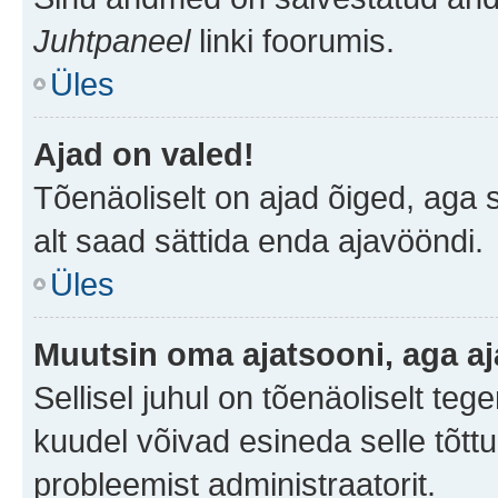
Juhtpaneel
linki foorumis.
Üles
Ajad on valed!
Tõenäoliselt on ajad õiged, aga sa
alt saad sättida enda ajavööndi.
Üles
Muutsin oma ajatsooni, aga aj
Sellisel juhul on tõenäoliselt te
kuudel võivad esineda selle tõttu
probleemist administraatorit.