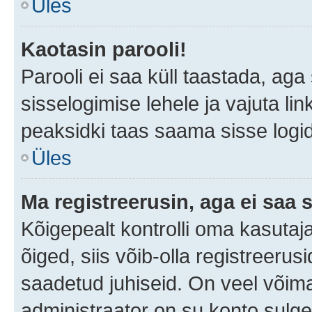
Üles
Kaotasin parooli!
Parooli ei saa küll taastada, ag
sisselogimise lehele ja vajuta lin
peaksidki taas saama sisse logi
Üles
Ma registreerusin, aga ei saa s
Kõigepealt kontrolli oma kasutaja
õiged, siis võib-olla registreerus
saadetud juhiseid. On veel võimal
administraator on su konto sulg