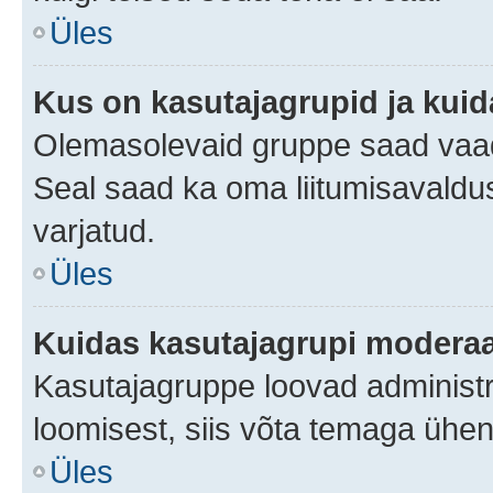
Üles
Kus on kasutajagrupid ja kuid
Olemasolevaid gruppe saad vaad
Seal saad ka oma liitumisavaldus
varjatud.
Üles
Kuidas kasutajagrupi moderaa
Kasutajagruppe loovad administra
loomisest, siis võta temaga ühen
Üles