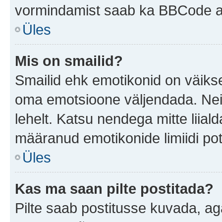
vormindamist saab ka BBCode ab
Üles
Mis on smailid?
Smailid ehk emotikonid on väikse
oma emotsioone väljendada. Neid
lehelt. Katsu nendega mitte liial
määranud emotikonide limiidi pot
Üles
Kas ma saan pilte postitada?
Pilte saab postitusse kuvada, a