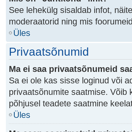
See lehekülg sisaldab infot, näit
moderaatorid ning mis foorumei
Üles
Privaatsõnumid
Ma ei saa privaatsõnumeid saa
Sa ei ole kas sisse loginud või 
privaatsõnumite saatmise. Võib ka 
põhjusel teadete saatmine keela
Üles