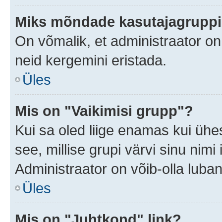
Miks mõndade kasutajagruppid
On võmalik, et administraator o
neid kergemini eristada.
Üles
Mis on "Vaikimisi grupp"?
Kui sa oled liige enamas kui ühe
see, millise grupi värvi sinu nimi il
Administraator on võib-olla luban
Üles
Mis on "Juhtkond" link?