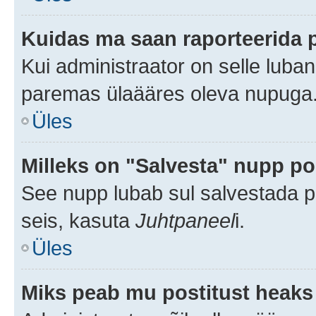
Kuidas ma saan raporteerida 
Kui administraator on selle luba
paremas ülaääres oleva nupuga
Üles
Milleks on "Salvesta" nupp po
See nupp lubab sul salvestada po
seis, kasuta
Juhtpaneel
i.
Üles
Miks peab mu postitust heaks