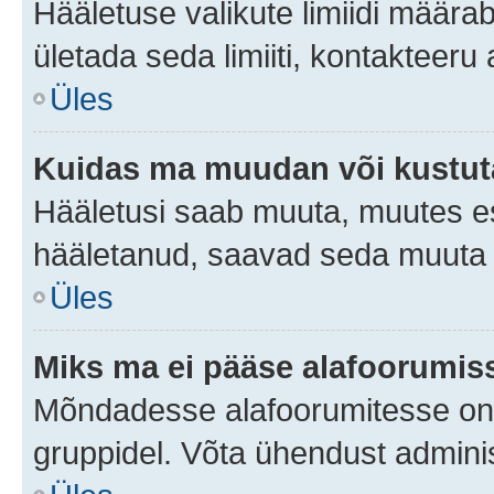
Hääletuse valikute limiidi määra
ületada seda limiiti, kontakteeru
Üles
Kuidas ma muudan või kustut
Hääletusi saab muuta, muutes es
hääletanud, saavad seda muuta a
Üles
Miks ma ei pääse alafoorumis
Mõndadesse alafoorumitesse on li
gruppidel. Võta ühendust adminis