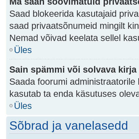
Ma saan soovimatuid privaat
Saad blokeerida kasutajaid priv
saad privaatsõnumeid mingilt kindl
Nemad võivad keelata sellel kas
Üles
Sain spämmi või solvava kirja
Saada foorumi administraatorile k
kasutab ta enda käsutuses oleva
Üles
Sõbrad ja vanelasedd