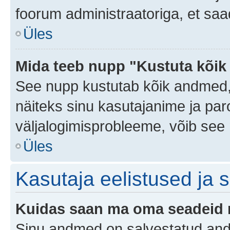
foorum administraatoriga, et saa
Üles
Mida teeb nupp "Kustuta kõik
See nupp kustutab kõik andmed,
näiteks sinu kasutajanime ja paro
väljalogimisprobleeme, võib see 
Üles
Kasutaja eelistused ja 
Kuidas saan ma oma seadeid
Sinu andmed on salvestatud an