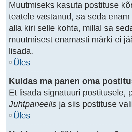
Muutmiseks kasuta postituse kõr
teatele vastanud, sa seda enam 
alla kiri selle kohta, millal sa s
muutmisest enamasti märki ei jää
lisada.
Üles
Kuidas ma panen oma postitus
Et lisada signatuuri postitusele,
Juhtpaneelis
ja siis postituse va
Üles