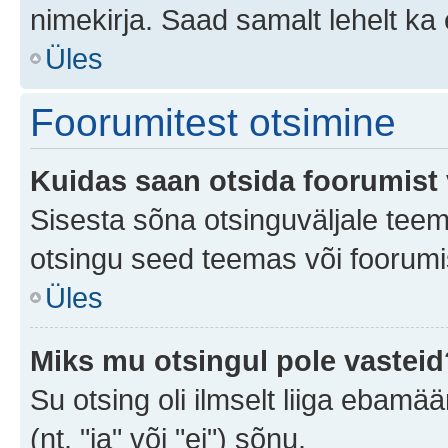
nimekirja. Saad samalt lehelt k
Üles
Foorumitest otsimine
Kuidas saan otsida foorumist 
Sisesta sõna otsinguväljale teem
otsingu seed teemas või foorumis
Üles
Miks mu otsingul pole vasteid
Su otsing oli ilmselt liiga ebamää
(nt. "ja" või "ei") sõnu.