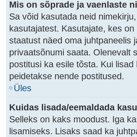
Mis on sõprade ja vaenlaste n
Sa võid kasutada neid nimekirju
kasutajatest. Kasutajate, kes on
staatust näed oma juhtpaneelis ja
privaatsõnumi saata. Olenevalt st
postitusi ka esile tõsta. Kui lisa
peidetakse nende postitused.
Üles
Kuidas lisada/eemaldada kasut
Selleks on kaks moodust. Iga kasu
lisamiseks. Lisaks saad ka juhtp