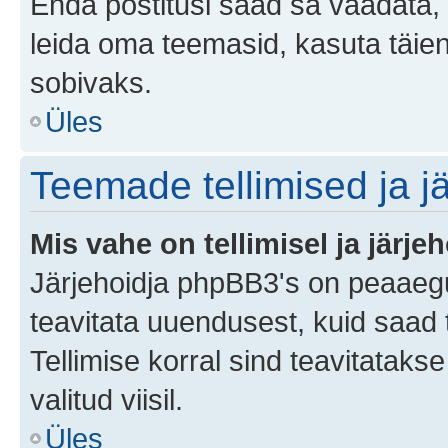
Enda postitusi saad sa vaadata, k
leida oma teemasid, kasuta täien
sobivaks.
Üles
Teemade tellimised ja j
Mis vahe on tellimisel ja järjeh
Järjehoidja phpBB3's on peaaegu
teavitata uuendusest, kuid saad t
Tellimise korral sind teavitatak
valitud viisil.
Üles