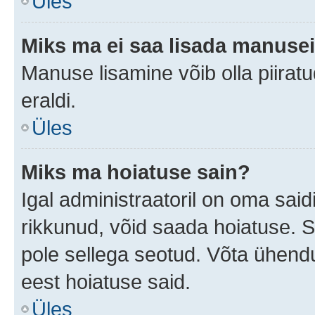
Üles
Miks ma ei saa lisada manuse
Manuse lisamine võib olla piiratu
eraldi.
Üles
Miks ma hoiatuse sain?
Igal administraatoril on oma saidi
rikkunud, võid saada hoiatuse. 
pole sellega seotud. Võta ühendus
eest hoiatuse said.
Üles