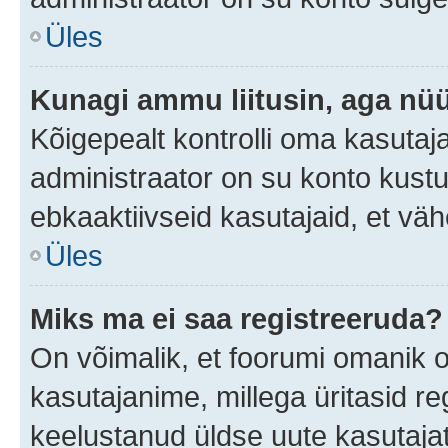
Üles
Kunagi ammu liitusin, aga nüü
Kõigepealt kontrolli oma kasutaj
administraator on su konto kust
ebkaaktiivseid kasutajaid, et v
Üles
Miks ma ei saa registreeruda?
On võimalik, et foorumi omanik 
kasutajanime, millega üritasid re
keelustanud üldse uute kasutaja