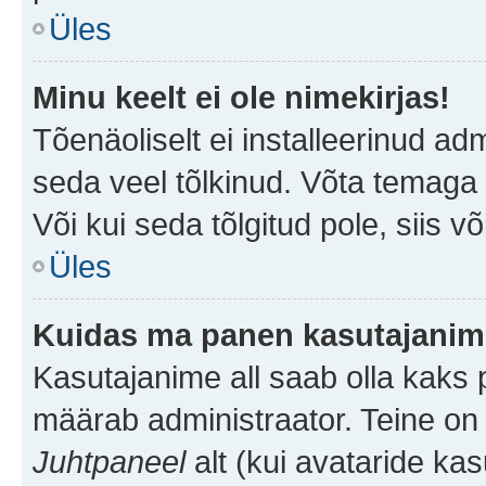
Üles
Minu keelt ei ole nimekirjas!
Tõenäoliselt ei installeerinud adm
seda veel tõlkinud. Võta temaga ü
Või kui seda tõlgitud pole, siis v
Üles
Kuidas ma panen kasutajanime
Kasutajanime all saab olla kaks pi
määrab administraator. Teine on 
Juhtpaneel
alt (kui avataride ka