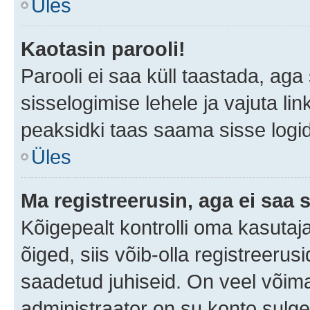
Üles
Kaotasin parooli!
Parooli ei saa küll taastada, ag
sisselogimise lehele ja vajuta lin
peaksidki taas saama sisse logi
Üles
Ma registreerusin, aga ei saa s
Kõigepealt kontrolli oma kasutaja
õiged, siis võib-olla registreerus
saadetud juhiseid. On veel võimal
administraator on su konto sulg