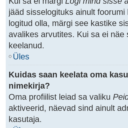
Kui sa ei märgi
Logi mind sisse a
jääd sisselogituks ainult foorumi
logitud olla, märgi see kastike s
avalikes arvutites. Kui sa ei näe
keelanud.
Üles
Kuidas saan keelata oma kasut
nimekirja?
Oma profiilist leiad sa valiku
Pei
aktiveerid, näevad sind ainult ad
kasutaja.