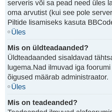
serveris või sa pead need üles l
oma arvutist (kui see pole server
Piltide lisamiseks kasuta BBCode
Üles
Mis on üldteadaanded?
Üldteadaanded sisaldavad tähtsat
lugema.Nad ilmuvad iga foorumi 
õigused määrab administraator.
Üles
Mis on teadeanded?