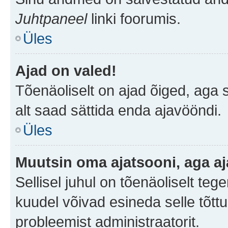
Juhtpaneel
linki foorumis.
Üles
Ajad on valed!
Tõenäoliselt on ajad õiged, aga sa
alt saad sättida enda ajavööndi.
Üles
Muutsin oma ajatsooni, aga aj
Sellisel juhul on tõenäoliselt te
kuudel võivad esineda selle tõttu
probleemist administraatorit.