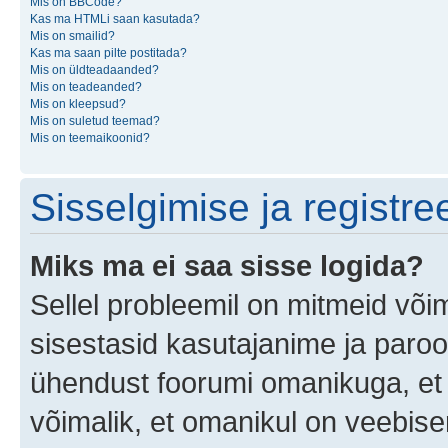
Mis on BBCode?
Kas ma HTMLi saan kasutada?
Mis on smailid?
Kas ma saan pilte postitada?
Mis on üldteadaanded?
Mis on teadeanded?
Mis on kleepsud?
Mis on suletud teemad?
Mis on teemaikoonid?
Sisselgimise ja registr
Miks ma ei saa sisse logida?
Sellel probleemil on mitmeid võim
sisestasid kasutajanime ja parool
ühendust foorumi omanikuga, et 
võimalik, et omanikul on veebiser