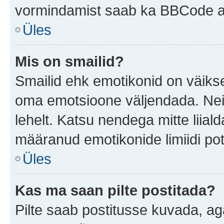
vormindamist saab ka BBCode ab
Üles
Mis on smailid?
Smailid ehk emotikonid on väikse
oma emotsioone väljendada. Neid
lehelt. Katsu nendega mitte liial
määranud emotikonide limiidi pot
Üles
Kas ma saan pilte postitada?
Pilte saab postitusse kuvada, a