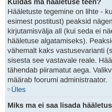
Kuidas ma hääletuse teen?
Hääletuste tegemine on lihte - 
esimest postitust) peaksid näg
kirjutamisvälja all (kui seda ei 
hääletuse algatamiseks). Peaksid
vähemalt kaks vastusevarianti (s
sisesta see vastavale reale. Hää
tähendab piiramatut aega. Valikva
määrab foorumi administraator.
Üles
Miks ma ei saa lisada hääletus