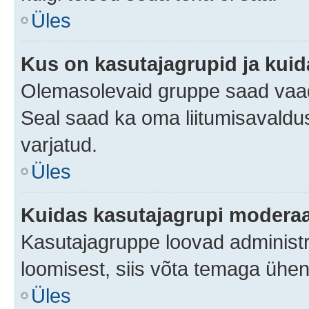
Üles
Kus on kasutajagrupid ja kuid
Olemasolevaid gruppe saad vaad
Seal saad ka oma liitumisavaldus
varjatud.
Üles
Kuidas kasutajagrupi moderaa
Kasutajagruppe loovad administra
loomisest, siis võta temaga ühen
Üles