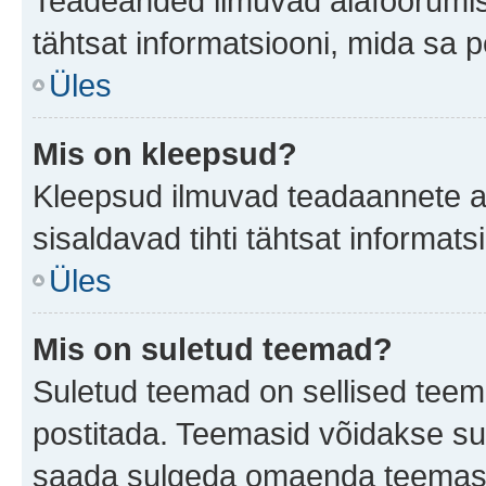
Teadeanded ilmuvad alafoorumis t
tähtsat informatsiooni, mida sa 
Üles
Mis on kleepsud?
Kleepsud ilmuvad teadaannete all
sisaldavad tihti tähtsat informat
Üles
Mis on suletud teemad?
Suletud teemad on sellised teem
postitada. Teemasid võidakse su
saada sulgeda omaenda teemasid,