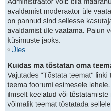
Administraator võib olla määran
avaldamist moderaator üle vaata
on pannud sind sellesse kasutaja
avaldamist üle vaatama. Palun v
küsimuste jaoks.
Üles
Kuidas ma tõstatan oma teem
Vajutades "Tõstata teemat" linki
teema foorumi esimesele lehele.
ilmselt keelatud või tõstatamiste 
võimalik teemat tõstatada sellele