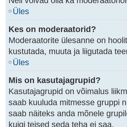
Neil võivad olla ka moderaatoriõ
Üles
Kes on moderaatorid?
Moderaatorite ülesanne on hooli
kustutada, muuta ja liigutada te
Üles
Mis on kasutajagrupid?
Kasutajagrupid on võimalus liik
saab kuuluda mitmesse gruppi nin
saab näiteks anda mõnele grupi
kuigi teised seda teha ei saa.