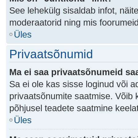
See lehekülg sisaldab infot, näit
moderaatorid ning mis foorumei
Üles
Privaatsõnumid
Ma ei saa privaatsõnumeid saa
Sa ei ole kas sisse loginud või 
privaatsõnumite saatmise. Võib ka 
põhjusel teadete saatmine keela
Üles