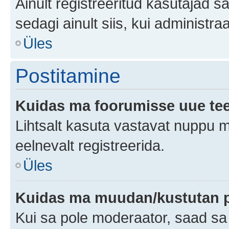
Ainult registreeritud kasutajad 
sedagi ainult siis, kui administr
Üles
Postitamine
Kuidas ma foorumisse uue te
Lihtsalt kasuta vastavat nuppu mi
eelnevalt registreerida.
Üles
Kuidas ma muudan/kustutan p
Kui sa pole moderaator, saad sa 