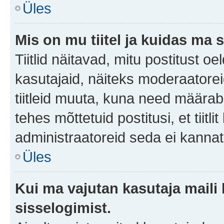
Üles
Mis on mu tiitel ja kuidas m
Tiitlid näitavad, mitu postitust oe
kasutajaid, näiteks moderaatorei
tiitleid muuta, kuna need määrab 
tehes mõttetuid postitusi, et tii
administraatoreid seda ei kanna
Üles
Kui ma vajutan kasutaja maili 
sisselogimist.