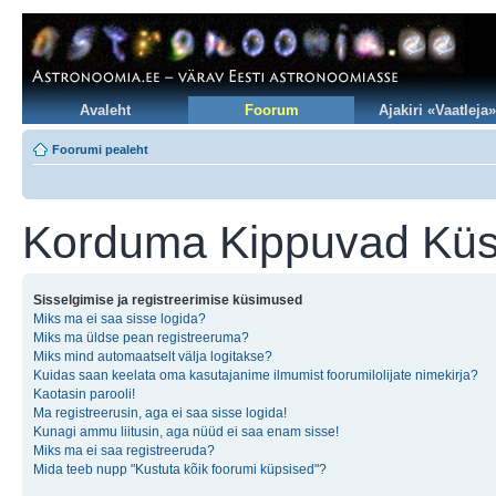
Avaleht
Foorum
Ajakiri «Vaatleja»
Foorumi pealeht
Korduma Kippuvad Kü
Sisselgimise ja registreerimise küsimused
Miks ma ei saa sisse logida?
Miks ma üldse pean registreeruma?
Miks mind automaatselt välja logitakse?
Kuidas saan keelata oma kasutajanime ilmumist foorumilolijate nimekirja?
Kaotasin parooli!
Ma registreerusin, aga ei saa sisse logida!
Kunagi ammu liitusin, aga nüüd ei saa enam sisse!
Miks ma ei saa registreeruda?
Mida teeb nupp "Kustuta kõik foorumi küpsised"?