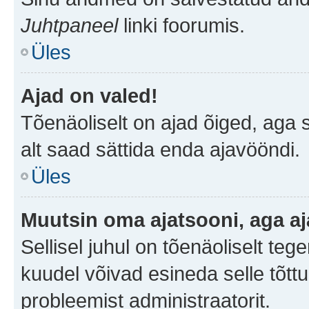
Juhtpaneel
linki foorumis.
Üles
Ajad on valed!
Tõenäoliselt on ajad õiged, aga sa
alt saad sättida enda ajavööndi.
Üles
Muutsin oma ajatsooni, aga aj
Sellisel juhul on tõenäoliselt te
kuudel võivad esineda selle tõttu
probleemist administraatorit.