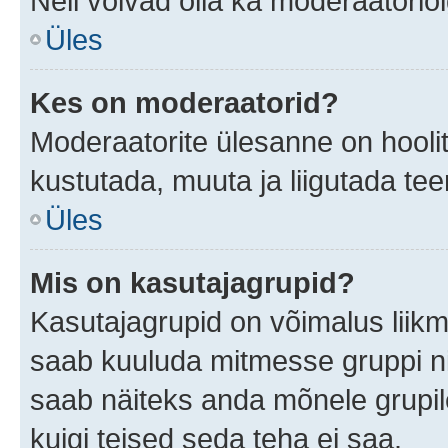
Neil võivad olla ka moderaatoriõ
Üles
Kes on moderaatorid?
Moderaatorite ülesanne on hooli
kustutada, muuta ja liigutada te
Üles
Mis on kasutajagrupid?
Kasutajagrupid on võimalus liik
saab kuuluda mitmesse gruppi nin
saab näiteks anda mõnele grupi
kuigi teised seda teha ei saa.