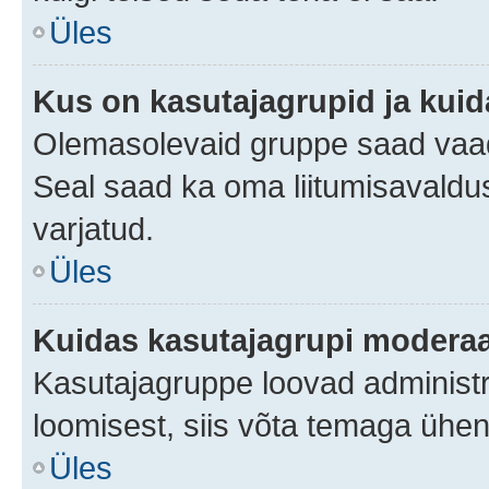
Üles
Kus on kasutajagrupid ja kuid
Olemasolevaid gruppe saad vaad
Seal saad ka oma liitumisavaldus
varjatud.
Üles
Kuidas kasutajagrupi moderaa
Kasutajagruppe loovad administra
loomisest, siis võta temaga ühen
Üles