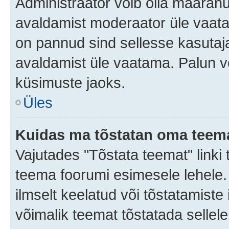
Administraator võib olla määran
avaldamist moderaator üle vaata
on pannud sind sellesse kasutaja
avaldamist üle vaatama. Palun v
küsimuste jaoks.
Üles
Kuidas ma tõstatan oma teem
Vajutades "Tõstata teemat" linki
teema foorumi esimesele lehele.
ilmselt keelatud või tõstatamiste 
võimalik teemat tõstatada sellele