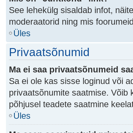
See lehekülg sisaldab infot, näit
moderaatorid ning mis foorumei
Üles
Privaatsõnumid
Ma ei saa privaatsõnumeid saa
Sa ei ole kas sisse loginud või 
privaatsõnumite saatmise. Võib ka 
põhjusel teadete saatmine keela
Üles