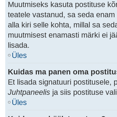
Muutmiseks kasuta postituse kõr
teatele vastanud, sa seda enam 
alla kiri selle kohta, millal sa s
muutmisest enamasti märki ei jää
lisada.
Üles
Kuidas ma panen oma postitus
Et lisada signatuuri postitusele,
Juhtpaneelis
ja siis postituse va
Üles