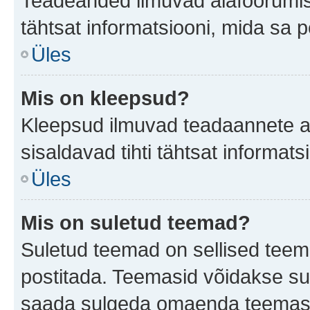
Teadeanded ilmuvad alafoorumis t
tähtsat informatsiooni, mida sa 
Üles
Mis on kleepsud?
Kleepsud ilmuvad teadaannete all
sisaldavad tihti tähtsat informat
Üles
Mis on suletud teemad?
Suletud teemad on sellised teem
postitada. Teemasid võidakse su
saada sulgeda omaenda teemasid,