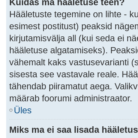
Kuidas ma hääletuse teen?
Hääletuste tegemine on lihte - 
esimest postitust) peaksid näg
kirjutamisvälja all (kui seda ei 
hääletuse algatamiseks). Peaksid
vähemalt kaks vastusevarianti (s
sisesta see vastavale reale. Hää
tähendab piiramatut aega. Valikva
määrab foorumi administraator.
Üles
Miks ma ei saa lisada hääletus