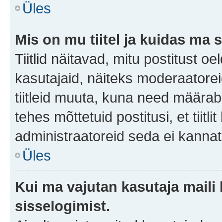
Üles
Mis on mu tiitel ja kuidas m
Tiitlid näitavad, mitu postitust oe
kasutajaid, näiteks moderaatorei
tiitleid muuta, kuna need määrab 
tehes mõttetuid postitusi, et tii
administraatoreid seda ei kanna
Üles
Kui ma vajutan kasutaja maili 
sisselogimist.