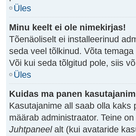
Üles
Minu keelt ei ole nimekirjas!
Tõenäoliselt ei installeerinud adm
seda veel tõlkinud. Võta temaga ü
Või kui seda tõlgitud pole, siis v
Üles
Kuidas ma panen kasutajanime
Kasutajanime all saab olla kaks pi
määrab administraator. Teine on 
Juhtpaneel
alt (kui avataride ka