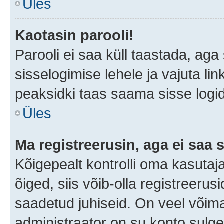
Üles
Kaotasin parooli!
Parooli ei saa küll taastada, ag
sisselogimise lehele ja vajuta lin
peaksidki taas saama sisse logi
Üles
Ma registreerusin, aga ei saa s
Kõigepealt kontrolli oma kasutaja
õiged, siis võib-olla registreerus
saadetud juhiseid. On veel võimal
administraator on su konto sulg