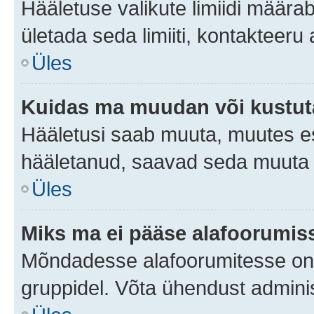
Hääletuse valikute limiidi määra
ületada seda limiiti, kontakteeru
Üles
Kuidas ma muudan või kustut
Hääletusi saab muuta, muutes es
hääletanud, saavad seda muuta a
Üles
Miks ma ei pääse alafoorumis
Mõndadesse alafoorumitesse on li
gruppidel. Võta ühendust adminis