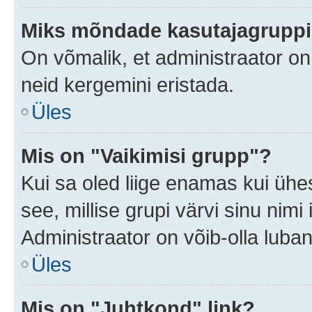
Miks mõndade kasutajagruppid
On võmalik, et administraator o
neid kergemini eristada.
Üles
Mis on "Vaikimisi grupp"?
Kui sa oled liige enamas kui ühe
see, millise grupi värvi sinu nimi il
Administraator on võib-olla luban
Üles
Mis on "Juhtkond" link?