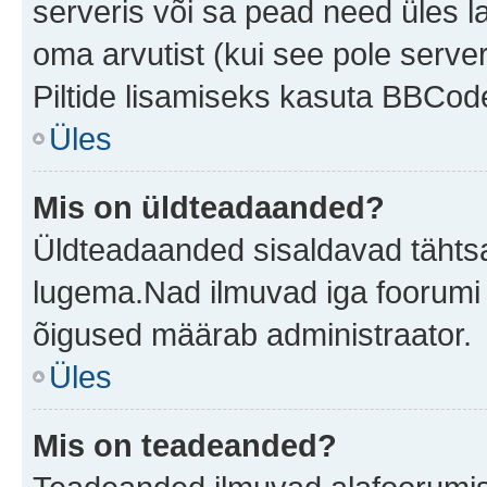
serveris või sa pead need üles l
oma arvutist (kui see pole server
Piltide lisamiseks kasuta BBCode
Üles
Mis on üldteadaanded?
Üldteadaanded sisaldavad tähtsat
lugema.Nad ilmuvad iga foorumi 
õigused määrab administraator.
Üles
Mis on teadeanded?