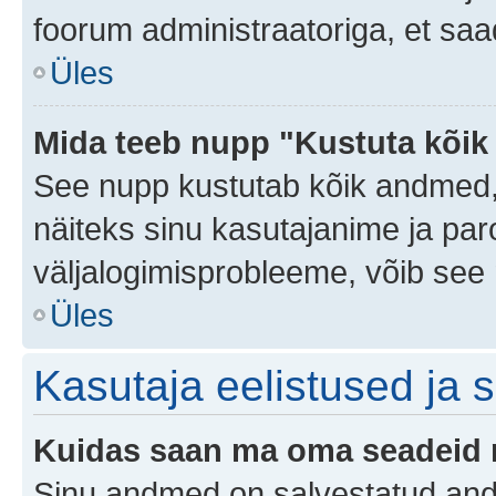
foorum administraatoriga, et saa
Üles
Mida teeb nupp "Kustuta kõik
See nupp kustutab kõik andmed,
näiteks sinu kasutajanime ja paro
väljalogimisprobleeme, võib see 
Üles
Kasutaja eelistused ja 
Kuidas saan ma oma seadeid
Sinu andmed on salvestatud an