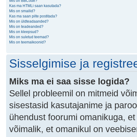
Mis on BBCode?
Kas ma HTMLi saan kasutada?
Mis on smailid?
Kas ma saan pilte postitada?
Mis on üldteadaanded?
Mis on teadeanded?
Mis on kleepsud?
Mis on suletud teemad?
Mis on teemaikoonid?
Sisselgimise ja registr
Miks ma ei saa sisse logida?
Sellel probleemil on mitmeid võim
sisestasid kasutajanime ja parool
ühendust foorumi omanikuga, et 
võimalik, et omanikul on veebiser