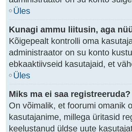
Üles
Kunagi ammu liitusin, aga nüü
Kõigepealt kontrolli oma kasutaj
administraator on su konto kust
ebkaaktiivseid kasutajaid, et v
Üles
Miks ma ei saa registreeruda?
On võimalik, et foorumi omanik 
kasutajanime, millega üritasid re
keelustanud üldse uute kasutaja