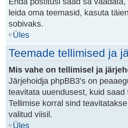
Enda postitusi saad sa vaadata, k
leida oma teemasid, kasuta täien
sobivaks.
Üles
Teemade tellimised ja j
Mis vahe on tellimisel ja järjeh
Järjehoidja phpBB3's on peaaegu
teavitata uuendusest, kuid saad t
Tellimise korral sind teavitatak
valitud viisil.
Üles