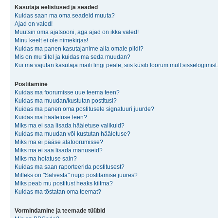
Kasutaja eelistused ja seaded
Kuidas saan ma oma seadeid muuta?
Ajad on valed!
Muutsin oma ajatsooni, aga ajad on ikka valed!
Minu keelt ei ole nimekirjas!
Kuidas ma panen kasutajanime alla omale pildi?
Mis on mu tiitel ja kuidas ma seda muudan?
Kui ma vajutan kasutaja maili lingi peale, siis küsib foorum mult sisselogimist.
Postitamine
Kuidas ma foorumisse uue teema teen?
Kuidas ma muudan/kustutan postitusi?
Kuidas ma panen oma postitusele signatuuri juurde?
Kuidas ma hääletuse teen?
Miks ma ei saa lisada hääletuse valikuid?
Kuidas ma muudan või kustutan hääletuse?
Miks ma ei pääse alafoorumisse?
Miks ma ei saa lisada manuseid?
Miks ma hoiatuse sain?
Kuidas ma saan raporteerida postitusest?
Milleks on "Salvesta" nupp postitamise juures?
Miks peab mu postitust heaks kiitma?
Kuidas ma tõstatan oma teemat?
Vormindamine ja teemade tüübid