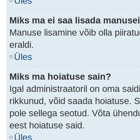
Üles
Miks ma ei saa lisada manuse
Manuse lisamine võib olla piiratu
eraldi.
Üles
Miks ma hoiatuse sain?
Igal administraatoril on oma saidi
rikkunud, võid saada hoiatuse. 
pole sellega seotud. Võta ühendus
eest hoiatuse said.
Üles