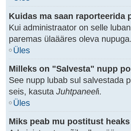
Kuidas ma saan raporteerida 
Kui administraator on selle luba
paremas ülaääres oleva nupuga
Üles
Milleks on "Salvesta" nupp po
See nupp lubab sul salvestada po
seis, kasuta
Juhtpaneel
i.
Üles
Miks peab mu postitust heaks