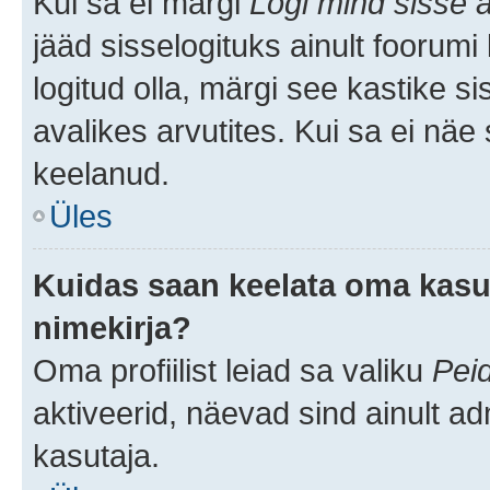
Kui sa ei märgi
Logi mind sisse a
jääd sisselogituks ainult foorumi
logitud olla, märgi see kastike s
avalikes arvutites. Kui sa ei näe
keelanud.
Üles
Kuidas saan keelata oma kasut
nimekirja?
Oma profiilist leiad sa valiku
Pei
aktiveerid, näevad sind ainult ad
kasutaja.