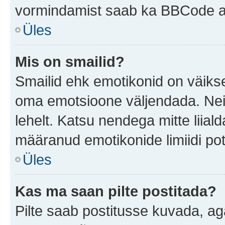
vormindamist saab ka BBCode ab
Üles
Mis on smailid?
Smailid ehk emotikonid on väikse
oma emotsioone väljendada. Neid
lehelt. Katsu nendega mitte liial
määranud emotikonide limiidi pot
Üles
Kas ma saan pilte postitada?
Pilte saab postitusse kuvada, a