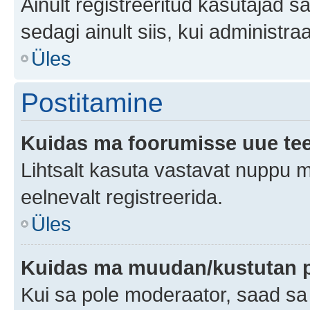
Ainult registreeritud kasutajad 
sedagi ainult siis, kui administr
Üles
Postitamine
Kuidas ma foorumisse uue te
Lihtsalt kasuta vastavat nuppu mi
eelnevalt registreerida.
Üles
Kuidas ma muudan/kustutan p
Kui sa pole moderaator, saad sa 