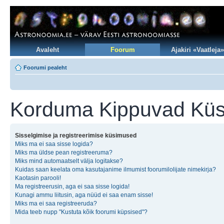
Avaleht
Foorum
Ajakiri «Vaatleja»
Foorumi pealeht
Korduma Kippuvad Kü
Sisselgimise ja registreerimise küsimused
Miks ma ei saa sisse logida?
Miks ma üldse pean registreeruma?
Miks mind automaatselt välja logitakse?
Kuidas saan keelata oma kasutajanime ilmumist foorumilolijate nimekirja?
Kaotasin parooli!
Ma registreerusin, aga ei saa sisse logida!
Kunagi ammu liitusin, aga nüüd ei saa enam sisse!
Miks ma ei saa registreeruda?
Mida teeb nupp "Kustuta kõik foorumi küpsised"?