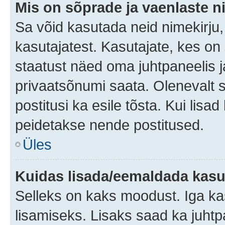
Mis on sõprade ja vaenlaste n
Sa võid kasutada neid nimekirju
kasutajatest. Kasutajate, kes on
staatust näed oma juhtpaneelis ja
privaatsõnumi saata. Olenevalt st
postitusi ka esile tõsta. Kui lisa
peidetakse nende postitused.
Üles
Kuidas lisada/eemaldada kasut
Selleks on kaks moodust. Iga kasu
lisamiseks. Lisaks saad ka juhtp