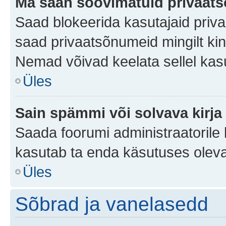
Ma saan soovimatuid privaat
Saad blokeerida kasutajaid priv
saad privaatsõnumeid mingilt kindl
Nemad võivad keelata sellel kas
Üles
Sain spämmi või solvava kirja
Saada foorumi administraatorile k
kasutab ta enda käsutuses oleva
Üles
Sõbrad ja vanelasedd