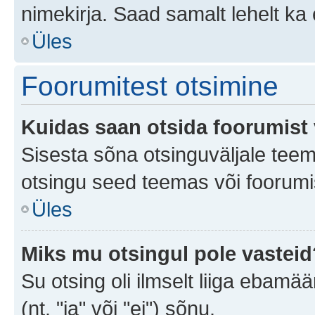
nimekirja. Saad samalt lehelt k
Üles
Foorumitest otsimine
Kuidas saan otsida foorumist 
Sisesta sõna otsinguväljale teem
otsingu seed teemas või foorumis
Üles
Miks mu otsingul pole vasteid
Su otsing oli ilmselt liiga ebamää
(nt. "ja" või "ei") sõnu.