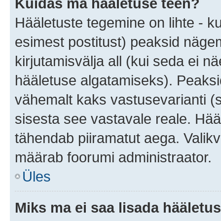
Kuidas ma hääletuse teen?
Hääletuste tegemine on lihte - 
esimest postitust) peaksid näg
kirjutamisvälja all (kui seda ei 
hääletuse algatamiseks). Peaksid
vähemalt kaks vastusevarianti (s
sisesta see vastavale reale. Hää
tähendab piiramatut aega. Valikva
määrab foorumi administraator.
Üles
Miks ma ei saa lisada hääletus