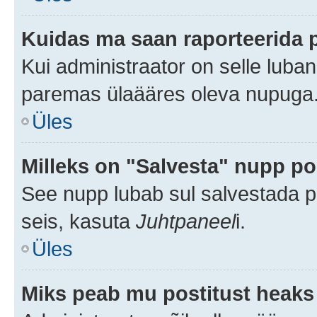
Kuidas ma saan raporteerida 
Kui administraator on selle luba
paremas ülaääres oleva nupuga
Üles
Milleks on "Salvesta" nupp po
See nupp lubab sul salvestada po
seis, kasuta
Juhtpaneel
i.
Üles
Miks peab mu postitust heaks