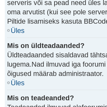
serveris või sa pead need üles l
oma arvutist (kui see pole server
Piltide lisamiseks kasuta BBCode
Üles
Mis on üldteadaanded?
Üldteadaanded sisaldavad tähtsat
lugema.Nad ilmuvad iga foorumi 
õigused määrab administraator.
Üles
Mis on teadeanded?