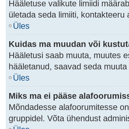
Hääletuse valikute limiidi määra
ületada seda limiiti, kontakteeru
Üles
Kuidas ma muudan või kustut
Hääletusi saab muuta, muutes es
hääletanud, saavad seda muuta a
Üles
Miks ma ei pääse alafoorumis
Mõndadesse alafoorumitesse on li
gruppidel. Võta ühendust adminis