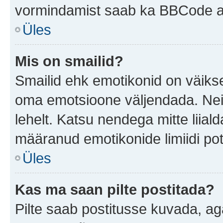
vormindamist saab ka BBCode ab
Üles
Mis on smailid?
Smailid ehk emotikonid on väikse
oma emotsioone väljendada. Neid
lehelt. Katsu nendega mitte liial
määranud emotikonide limiidi pot
Üles
Kas ma saan pilte postitada?
Pilte saab postitusse kuvada, a