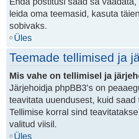
Enda postitusi saad sa vaadata, k
leida oma teemasid, kasuta täien
sobivaks.
Üles
Teemade tellimised ja j
Mis vahe on tellimisel ja järjeh
Järjehoidja phpBB3's on peaaegu
teavitata uuendusest, kuid saad t
Tellimise korral sind teavitatak
valitud viisil.
Üles