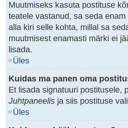
Muutmiseks kasuta postituse kõr
teatele vastanud, sa seda enam 
alla kiri selle kohta, millal sa s
muutmisest enamasti märki ei jää
lisada.
Üles
Kuidas ma panen oma postitus
Et lisada signatuuri postitusele,
Juhtpaneelis
ja siis postituse va
Üles