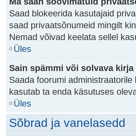
Ma saan soovimatuid privaat
Saad blokeerida kasutajaid priv
saad privaatsõnumeid mingilt kindl
Nemad võivad keelata sellel kas
Üles
Sain spämmi või solvava kirja
Saada foorumi administraatorile k
kasutab ta enda käsutuses oleva
Üles
Sõbrad ja vanelasedd