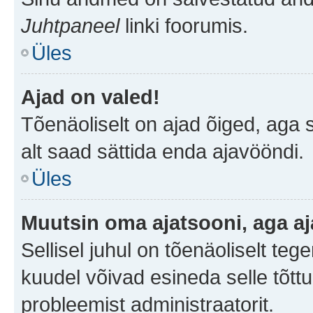
Juhtpaneel
linki foorumis.
Üles
Ajad on valed!
Tõenäoliselt on ajad õiged, aga sa
alt saad sättida enda ajavööndi.
Üles
Muutsin oma ajatsooni, aga aj
Sellisel juhul on tõenäoliselt te
kuudel võivad esineda selle tõttu
probleemist administraatorit.