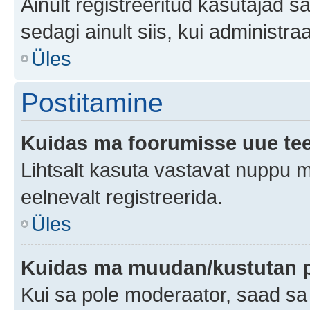
Ainult registreeritud kasutajad 
sedagi ainult siis, kui administr
Üles
Postitamine
Kuidas ma foorumisse uue te
Lihtsalt kasuta vastavat nuppu mi
eelnevalt registreerida.
Üles
Kuidas ma muudan/kustutan p
Kui sa pole moderaator, saad sa 