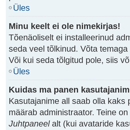
Üles
Minu keelt ei ole nimekirjas!
Tõenäoliselt ei installeerinud adm
seda veel tõlkinud. Võta temaga ü
Või kui seda tõlgitud pole, siis v
Üles
Kuidas ma panen kasutajanime
Kasutajanime all saab olla kaks pi
määrab administraator. Teine on 
Juhtpaneel
alt (kui avataride ka