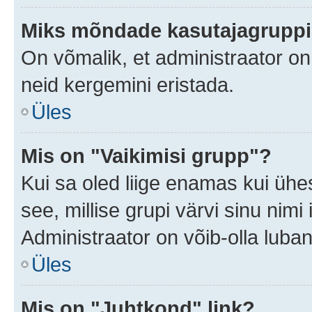
Miks mõndade kasutajagruppid
On võmalik, et administraator o
neid kergemini eristada.
Üles
Mis on "Vaikimisi grupp"?
Kui sa oled liige enamas kui ühe
see, millise grupi värvi sinu nimi il
Administraator on võib-olla luban
Üles
Mis on "Juhtkond" link?