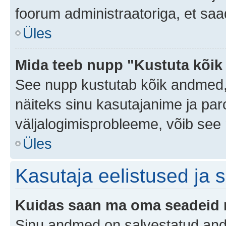
foorum administraatoriga, et saa
Üles
Mida teeb nupp "Kustuta kõik
See nupp kustutab kõik andmed,
näiteks sinu kasutajanime ja paro
väljalogimisprobleeme, võib see 
Üles
Kasutaja eelistused ja 
Kuidas saan ma oma seadeid
Sinu andmed on salvestatud an