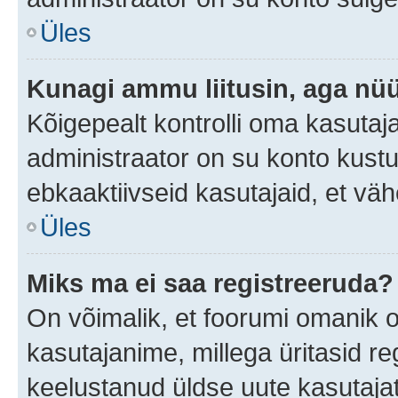
Üles
Kunagi ammu liitusin, aga nüü
Kõigepealt kontrolli oma kasutaj
administraator on su konto kust
ebkaaktiivseid kasutajaid, et v
Üles
Miks ma ei saa registreeruda?
On võimalik, et foorumi omanik 
kasutajanime, millega üritasid re
keelustanud üldse uute kasutaja