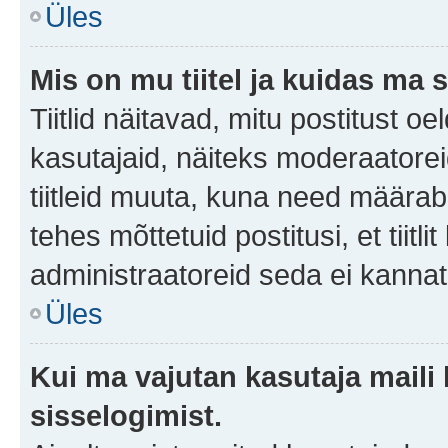
Üles
Mis on mu tiitel ja kuidas m
Tiitlid näitavad, mitu postitust oe
kasutajaid, näiteks moderaatorei
tiitleid muuta, kuna need määrab 
tehes mõttetuid postitusi, et tii
administraatoreid seda ei kanna
Üles
Kui ma vajutan kasutaja maili 
sisselogimist.