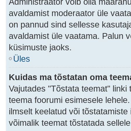
Administraator võib olla määran
avaldamist moderaator üle vaata
on pannud sind sellesse kasutaja
avaldamist üle vaatama. Palun v
küsimuste jaoks.
Üles
Kuidas ma tõstatan oma teem
Vajutades "Tõstata teemat" linki
teema foorumi esimesele lehele.
ilmselt keelatud või tõstatamiste 
võimalik teemat tõstatada sellele