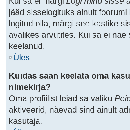
Kui sa ei märgi
Logi mind sisse a
jääd sisselogituks ainult foorumi
logitud olla, märgi see kastike s
avalikes arvutites. Kui sa ei näe
keelanud.
Üles
Kuidas saan keelata oma kasut
nimekirja?
Oma profiilist leiad sa valiku
Pei
aktiveerid, näevad sind ainult ad
kasutaja.