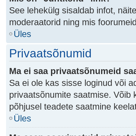
See lehekülg sisaldab infot, näit
moderaatorid ning mis foorumei
Üles
Privaatsõnumid
Ma ei saa privaatsõnumeid saa
Sa ei ole kas sisse loginud või 
privaatsõnumite saatmise. Võib ka 
põhjusel teadete saatmine keela
Üles