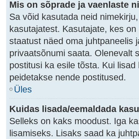
Mis on sõprade ja vaenlaste n
Sa võid kasutada neid nimekirju
kasutajatest. Kasutajate, kes on
staatust näed oma juhtpaneelis ja
privaatsõnumi saata. Olenevalt st
postitusi ka esile tõsta. Kui lisa
peidetakse nende postitused.
Üles
Kuidas lisada/eemaldada kasut
Selleks on kaks moodust. Iga kasu
lisamiseks. Lisaks saad ka juhtp