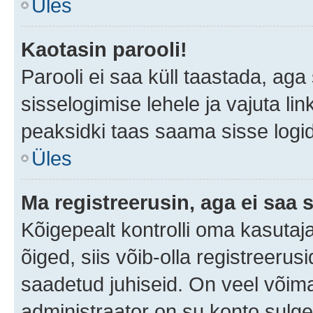
Üles
Kaotasin parooli!
Parooli ei saa küll taastada, ag
sisselogimise lehele ja vajuta lin
peaksidki taas saama sisse logi
Üles
Ma registreerusin, aga ei saa s
Kõigepealt kontrolli oma kasutaja
õiged, siis võib-olla registreerus
saadetud juhiseid. On veel võimal
administraator on su konto sulg