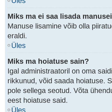
Üles
Miks ma ei saa lisada manuse
Manuse lisamine võib olla piiratu
eraldi.
Üles
Miks ma hoiatuse sain?
Igal administraatoril on oma saidi
rikkunud, võid saada hoiatuse. 
pole sellega seotud. Võta ühendus
eest hoiatuse said.
Üles