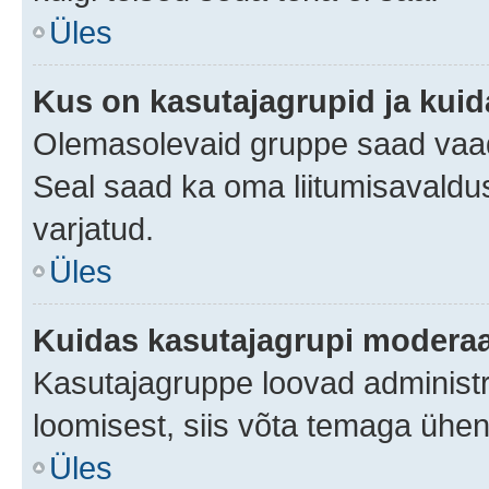
Üles
Kus on kasutajagrupid ja kuid
Olemasolevaid gruppe saad vaad
Seal saad ka oma liitumisavaldus
varjatud.
Üles
Kuidas kasutajagrupi moderaa
Kasutajagruppe loovad administra
loomisest, siis võta temaga ühen
Üles