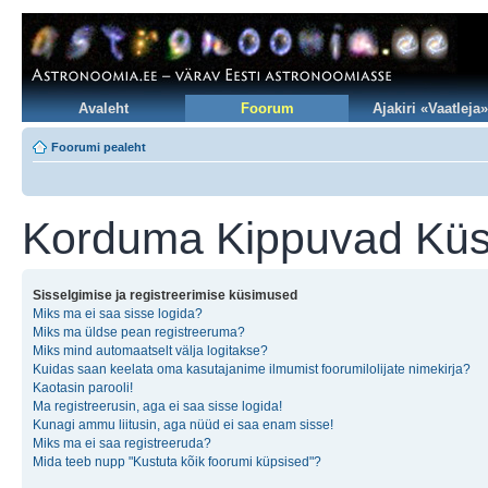
Avaleht
Foorum
Ajakiri «Vaatleja»
Foorumi pealeht
Korduma Kippuvad Kü
Sisselgimise ja registreerimise küsimused
Miks ma ei saa sisse logida?
Miks ma üldse pean registreeruma?
Miks mind automaatselt välja logitakse?
Kuidas saan keelata oma kasutajanime ilmumist foorumilolijate nimekirja?
Kaotasin parooli!
Ma registreerusin, aga ei saa sisse logida!
Kunagi ammu liitusin, aga nüüd ei saa enam sisse!
Miks ma ei saa registreeruda?
Mida teeb nupp "Kustuta kõik foorumi küpsised"?