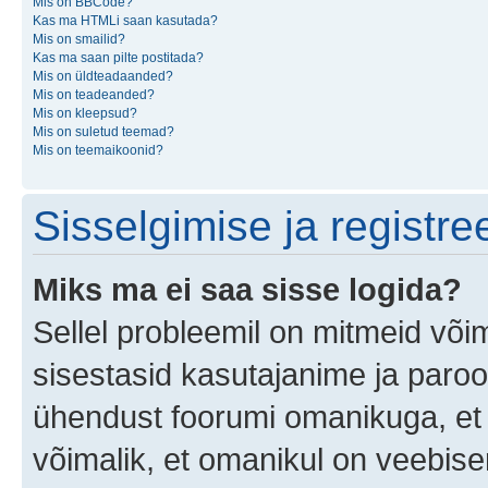
Mis on BBCode?
Kas ma HTMLi saan kasutada?
Mis on smailid?
Kas ma saan pilte postitada?
Mis on üldteadaanded?
Mis on teadeanded?
Mis on kleepsud?
Mis on suletud teemad?
Mis on teemaikoonid?
Sisselgimise ja registr
Miks ma ei saa sisse logida?
Sellel probleemil on mitmeid võim
sisestasid kasutajanime ja parool
ühendust foorumi omanikuga, et 
võimalik, et omanikul on veebiser