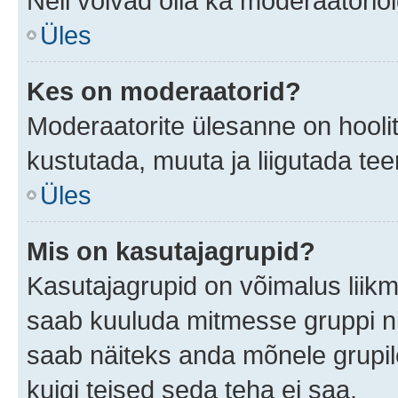
Neil võivad olla ka moderaatoriõ
Üles
Kes on moderaatorid?
Moderaatorite ülesanne on hooli
kustutada, muuta ja liigutada te
Üles
Mis on kasutajagrupid?
Kasutajagrupid on võimalus liik
saab kuuluda mitmesse gruppi nin
saab näiteks anda mõnele grupi
kuigi teised seda teha ei saa.