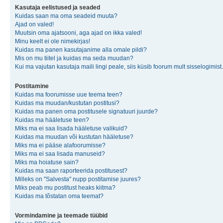
Kasutaja eelistused ja seaded
Kuidas saan ma oma seadeid muuta?
Ajad on valed!
Muutsin oma ajatsooni, aga ajad on ikka valed!
Minu keelt ei ole nimekirjas!
Kuidas ma panen kasutajanime alla omale pildi?
Mis on mu tiitel ja kuidas ma seda muudan?
Kui ma vajutan kasutaja maili lingi peale, siis küsib foorum mult sisselogimist.
Postitamine
Kuidas ma foorumisse uue teema teen?
Kuidas ma muudan/kustutan postitusi?
Kuidas ma panen oma postitusele signatuuri juurde?
Kuidas ma hääletuse teen?
Miks ma ei saa lisada hääletuse valikuid?
Kuidas ma muudan või kustutan hääletuse?
Miks ma ei pääse alafoorumisse?
Miks ma ei saa lisada manuseid?
Miks ma hoiatuse sain?
Kuidas ma saan raporteerida postitusest?
Milleks on "Salvesta" nupp postitamise juures?
Miks peab mu postitust heaks kiitma?
Kuidas ma tõstatan oma teemat?
Vormindamine ja teemade tüübid