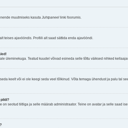
a nende muutmiseks kasuta
Juhtpaneel
linki foorumis.
lt teises ajavööndis. Profiili alt saad sättida enda ajavööndi.
aled!
ajale üleminekuga. Teatud kuudel võivad esineda selle tõttu väiksed nihked kellaajas
seda keelt või ei ole keegi seda veel tõlkinud. Võta temaga ühendust ja palu tal see i
pildi?
e on seotud tiitliga ja selle määrab administraator. Teine on avatar ja selle saad i
n?