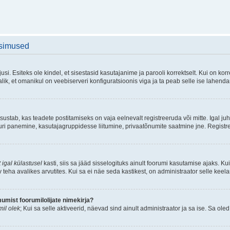
üsimused
si. Esiteks ole kindel, et sisestasid kasutajanime ja parooli korrektselt. Kui on k
ik, et omanikul on veebiserveri konfiguratsioonis viga ja ta peab selle ise lahend
sustab, kas teadete postitamiseks on vaja eelnevalt registreeruda või mitte. Igal juh
atuuri panemine, kasutajagruppidesse liitumine, privaatõnumite saatmine jne. Registr
 igal külastusel
kasti, siis sa jääd sisselogituks ainult foorumi kasutamise ajaks. Kui
v teha avalikes arvutites. Kui sa ei näe seda kastikest, on administraator selle keel
mist foorumilolijate nimekirja?
il olek
; Kui sa selle aktiveerid, näevad sind ainult administraator ja sa ise. Sa oled