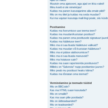
Ajad on valed!
Muutsin oma ajatsooni, aga ajad on ikka valed!
Minu keelt ei ole nimekirjas!
Kuidas ma panen kasutajanime alla omale pildi?
Mis on mu tiitel ja kuidas ma seda muudan?
Kui ma vajutan kasutaja maili lingi peale, siis küsi
Postitamine
Kuidas ma foorumisse uue teema teen?
Kuidas ma muudan/kustutan postitusi?
Kuidas ma panen oma postitusele signatuuri juur
Kuidas ma hääletuse teen?
Miks ma ei saa lisada hääletuse valikuid?
Kuidas ma muudan või kustutan hääletuse?
Miks ma ei pääse alafoorumisse?
Miks ma ei saa lisada manuseid?
Miks ma hoiatuse sain?
Kuidas ma saan raporteerida postitusest?
Milleks on "Salvesta" nupp postitamise juures?
Miks peab mu postitust heaks kiitma?
Kuidas ma tõstatan oma teemat?
Vormindamine ja teemade tüübid
Mis on BBCode?
Kas ma HTMLi saan kasutada?
Mis on smailid?
Kas ma saan pilte postitada?
Mis on üldteadaanded?
Mis on teadeanded?