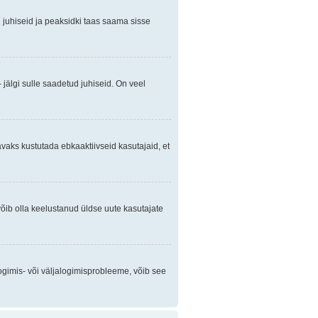
gi juhiseid ja peaksidki taas saama sisse
 jälgi sulle saadetud juhiseid. On veel
avaks kustutada ebkaaktiivseid kasutajaid, et
õib olla keelustanud üldse uute kasutajate
ogimis- või väljalogimisprobleeme, võib see