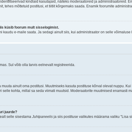
õi identfitseerivad kindlaid kasutajaid, näiteks moderaatoreid ja administraatoreid. 
it, tehes mõttetuid postitusi, et tiitlit kõrgemaks saada. Enamik foorumite adminis
siis küsib foorum mult sisselogimist.
mi kaudu e-maile saata. Ja sedagi ainult siis, kui administraator on selle võimaluse
as. Sul võib olla tarvis eelnevalt registreerida.
a muuta ainult oma postitusi. Muutmiseks kasuta postituse kõrval olevat nuppu. Ku
iri selle kohta, millal sa seda viimati muutsid. Moderaatorite muutmisest enamasti mä
ri juurde?
pealt selle sisestama
Juhtpaneelis
ja siis postituse valikutes määrama valiku "Lisa s