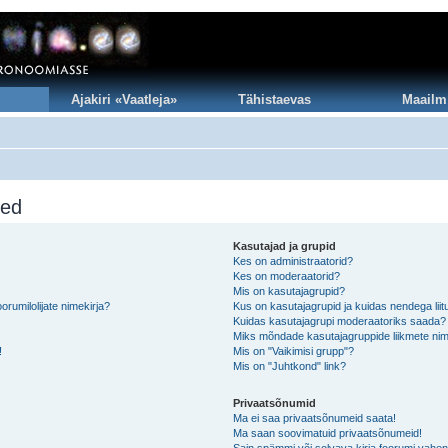
Ajakiri «Vaatleja»
Tähistaevas
Maailm
sed
Kasutajad ja grupid
Kes on administraatorid?
Kes on moderaatorid?
Mis on kasutajagrupid?
rumilolijate nimekirja?
Kus on kasutajagrupid ja kuidas nendega lii
Kuidas kasutajagrupi moderaatoriks saada?
Miks mõndade kasutajagruppide liikmete nim
!
Mis on "Vaikimisi grupp"?
Mis on "Juhtkond" link?
Privaatsõnumid
Ma ei saa privaatsõnumeid saata!
Ma saan soovimatuid privaatsõnumeid!