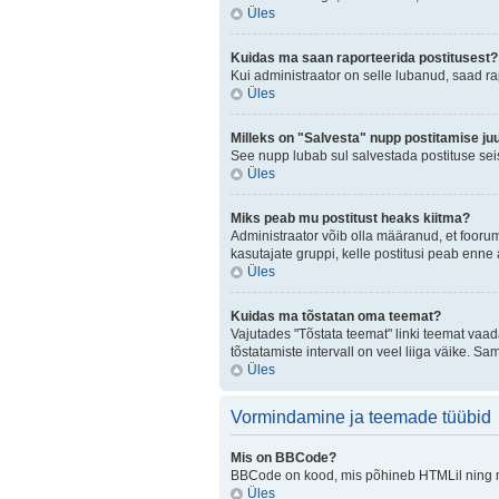
Üles
Kuidas ma saan raporteerida postitusest?
Kui administraator on selle lubanud, saad r
Üles
Milleks on "Salvesta" nupp postitamise ju
See nupp lubab sul salvestada postituse seis
Üles
Miks peab mu postitust heaks kiitma?
Administraator võib olla määranud, et fooru
kasutajate gruppi, kelle postitusi peab enn
Üles
Kuidas ma tõstatan oma teemat?
Vajutades "Tõstata teemat" linki teemat vaad
tõstatamiste intervall on veel liiga väike. Sa
Üles
Vormindamine ja teemade tüübid
Mis on BBCode?
BBCode on kood, mis põhineb HTMLil ning mis
Üles