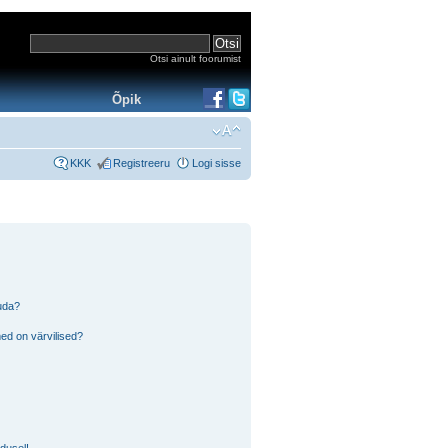
Otsi ainult foorumist
Õpik
KKK
Registreeru
Logi sisse
tuda?
ed on värvilised?