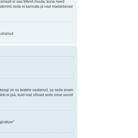
Enamasti ei saa tiitleid muuta, kuna need
traatoreid seda ei kannata ja nad madaldavad
 lubanud.
i keegi on su teatele vastanud, sa seda enam
rki ei jää, kuid nad võivad selle omal soovil
ignatuur".