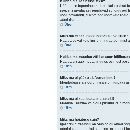
Kuidas ma hääletuse teen?
Hääletuste tegemine on lihte - kui postita
näe, siis arvatavasti puuduvad sul õigused h
vastusevarianti, sisesta see vastavale reale.
administraator.
Üles
Miks ma ei saa lisada hääletuse valikuid?
Hääletuse valikute limiidi määrab administraa
Üles
Kuidas ma muudan või kustutan hääletus
Hääletusi saab muuta, muutes esimest postit
Üles
Miks ma ei pääse alafoorumisse?
Mõndadesse alafoorumitesse on ligipääs ainul
Üles
Miks ma ei saa lisada manuseid?
Manuse lisamine võib olla piiratud vaid mõnel
Üles
Miks ma hoiatuse sain?
Igal administraatoril on oma saidil omad ree
administraatoriga, kui sa ei tea, mille eest h