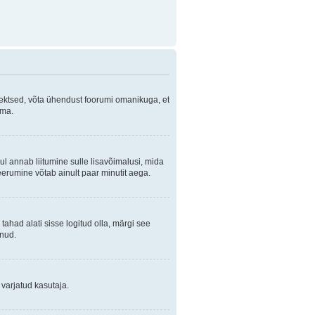
orrektsed, võta ühendust foorumi omanikuga, et
ama.
ul annab liitumine sulle lisavõimalusi, mida
eerumine võtab ainult paar minutit aega.
 tahad alati sisse logitud olla, märgi see
anud.
 varjatud kasutaja.