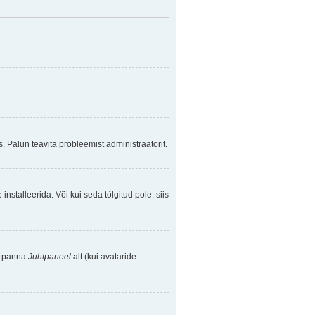
. Palun teavita probleemist administraatorit.
nstalleerida. Või kui seda tõlgitud pole, siis
se panna
Juhtpaneel
alt (kui avataride