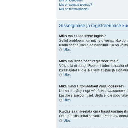
Mis on kleepsud?
Mis on suletud teemad?
Mis on teemaikoonid?
Sisselgimise ja registreerimise k
Miks ma ei saa sisse logida?
Sellel probleemil on mitmeid võimalikke põhju
teada saada, kas oled bännitud. Ka on võimal
Üles
Miks ma üldse pean registreeruma?
Võib-olla ei peagi. Foorumi administraator ot
külastajatel ei ole. Näiteks avatari ja sign
Üles
Miks mind automaatselt välja logitakse?
Kui sa ei märgi
Logi mind sisse automaatselt
kastike sisselogimisel. Seda ei ole soovitata
Üles
Kuidas saan keelata oma kasutajanime ilmu
Oma profiilist leiad sa valiku
Peida mu foorum
Üles