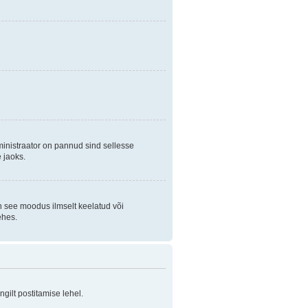
ministraator on pannud sind sellesse
 jaoks.
on see moodus ilmselt keelatud või
ehes.
ilt postitamise lehel.