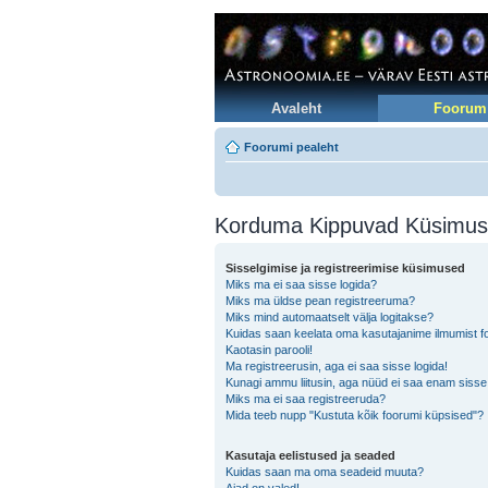
Avaleht
Foorum
Foorumi pealeht
Korduma Kippuvad Küsimu
Sisselgimise ja registreerimise küsimused
Miks ma ei saa sisse logida?
Miks ma üldse pean registreeruma?
Miks mind automaatselt välja logitakse?
Kuidas saan keelata oma kasutajanime ilmumist foo
Kaotasin parooli!
Ma registreerusin, aga ei saa sisse logida!
Kunagi ammu liitusin, aga nüüd ei saa enam sisse
Miks ma ei saa registreeruda?
Mida teeb nupp "Kustuta kõik foorumi küpsised"?
Kasutaja eelistused ja seaded
Kuidas saan ma oma seadeid muuta?