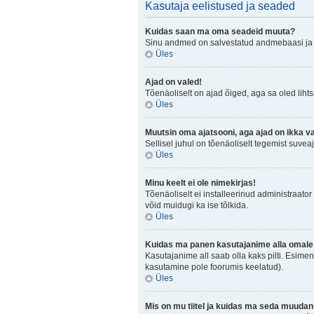
Kasutaja eelistused ja seaded
Kuidas saan ma oma seadeid muuta?
Sinu andmed on salvestatud andmebaasi j
Üles
Ajad on valed!
Tõenäoliselt on ajad õiged, aga sa oled lihtsa
Üles
Muutsin oma ajatsooni, aga ajad on ikka v
Sellisel juhul on tõenäoliselt tegemist suve
Üles
Minu keelt ei ole nimekirjas!
Tõenäoliselt ei installeerinud administraator 
võid muidugi ka ise tõlkida.
Üles
Kuidas ma panen kasutajanime alla omale 
Kasutajanime all saab olla kaks pilti. Esimen
kasutamine pole foorumis keelatud).
Üles
Mis on mu tiitel ja kuidas ma seda muuda