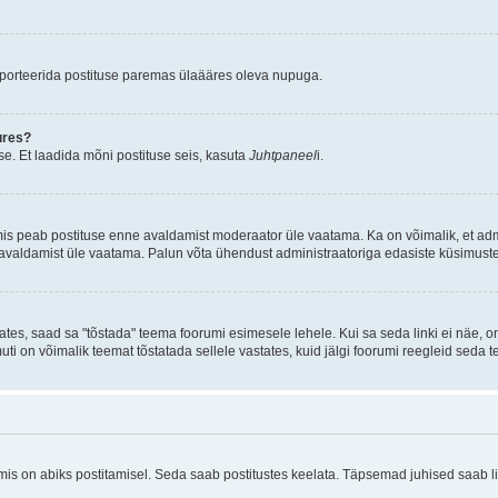
aporteerida postituse paremas ülaääres oleva nupuga.
ures?
e. Et laadida mõni postituse seis, kasuta
Juhtpaneel
i.
mis peab postituse enne avaldamist moderaator üle vaatama. Ka on võimalik, et ad
e avaldamist üle vaatama. Palun võta ühendust administraatoriga edasiste küsimuste
ates, saad sa "tõstada" teema foorumi esimesele lehele. Kui sa seda linki ei näe, 
muti on võimalik teemat tõstatada sellele vastates, kuid jälgi foorumi reegleid seda t
 on abiks postitamisel. Seda saab postitustes keelata. Täpsemad juhised saab ling