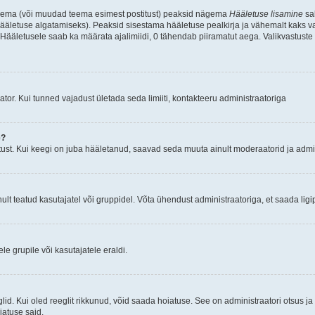
d teema (või muudad teema esimest postitust) peaksid nägema
Hääletuse lisamine
sak
ääletuse algatamiseks). Peaksid sisestama hääletuse pealkirja ja vähemalt kaks va
 Hääletusele saab ka määrata ajalimiidi, 0 tähendab piiramatut aega. Valikvastuste 
tor. Kui tunned vajadust ületada seda limiiti, kontakteeru administraatoriga
e?
ust. Kui keegi on juba hääletanud, saavad seda muuta ainult moderaatorid ja admin
t teatud kasutajatel või gruppidel. Võta ühendust administraatoriga, et saada ligi
e grupile või kasutajatele eraldi.
glid. Kui oled reeglit rikkunud, võid saada hoiatuse. See on administraatori otsus 
oiatuse said.