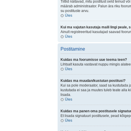
Tiitlid näitavad, mitu postitust oeld teinud v
määrab administraator. Palun ära riku foorum
su postituste arvu.
Üles
Kui ma vajutan kasutaja maili lingi peale, 
Ainult registreeritud kasutajad saavad fooru
Üles
Postitamine
Kuidas ma foorumisse uue teema teen?
Lihtsalt kasuta vastavat nuppu mingis alateem
Üles
Kuidas ma muudan/kustutan postitusi?
Kui sa pole moderaator, saad sa kustutada j
kustutada ei saa ja muutes tuleb teate alla k
lisada.
Üles
Kuidas ma panen oma postitusele signatuu
Et lisada signatuuri postitusele, pead kõige
Üles