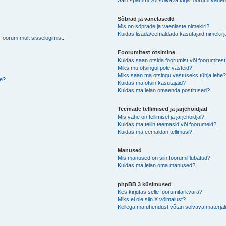
Sain spämmi või solvava kirja foorumi vahen
Sõbrad ja vanelasedd
Mis on sõprade ja vaenlaste nimekiri?
Kuidas lisada/eemaldada kasutajaid nimekirj
b foorum mult sisselogimist.
Foorumitest otsimine
Kuidas saan otsida foorumist või foorumites
Miks mu otsingul pole vasteid?
Miks saan ma otsingu vastuseks tühja lehe
de?
Kuidas ma otsin kasutajaid?
Kuidas ma leian omaenda postitused?
Teemade tellimised ja järjehoidjad
Mis vahe on tellimisel ja järjehoidjal?
Kuidas ma tellin teemasid või foorumeid?
Kuidas ma eemaldan tellimusi?
Manused
Mis manused on siin foorumil lubatud?
Kuidas ma leian oma manused?
phpBB 3 küsimused
Kes kirjutas selle foorumitarkvara?
Miks ei ole siin X võimalust?
Kellega ma ühendust võtan solvava materjali 