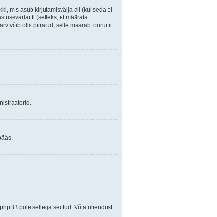
ki, mis asub kirjutamisvälja all (kui seda ei
stusevarianti (selleks, et määrata
arv võib olla piiratud, selle määrab foorumi
istraatorid.
pääs.
ja phpBB pole sellega seotud. Võta ühendust