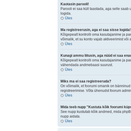
Kaotasin parooli!
Parooli ei saa küll taastada, aga selle saab 
logida.
Üles
Ma registreerusin, aga ei saa sisse logida!
Kõigepealt kontrolli oma kasutajanime ja paro
võimalik, et su konto vajab aktiveerimist või
Üles
Kunagi ammu liitusin, aga nüüd ei saa ena
Kõigepealt kontrolli oma kasutajanime ja par
vähendada andmebaasi suurust.
Üles
Miks ma ei saa registreeruda?
On võimalik, et foorumi omanik on bänninud 
registreerimise. Võta ühenudst foorum admini
Üles
Mida teeb nupp "Kustuta kõik foorumi küp
See nupp kustutab kõik andmed, mida phpBB o
nupp aidata.
Üles