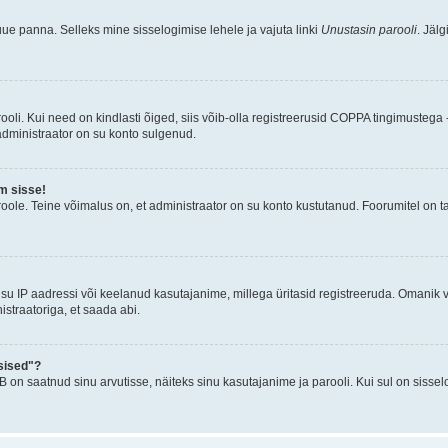
uue panna. Selleks mine sisselogimise lehele ja vajuta linki
Unustasin parooli
. Jäl
oli. Kui need on kindlasti õiged, siis võib-olla registreerusid COPPA tingimustega -
 administraator on su konto sulgenud.
m sisse!
oole. Teine võimalus on, et administraator on su konto kustutanud. Foorumitel on t
su IP aadressi või keelanud kasutajanime, millega üritasid registreeruda. Omanik v
straatoriga, et saada abi.
sised"?
n saatnud sinu arvutisse, näiteks sinu kasutajanime ja parooli. Kui sul on sissel