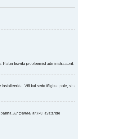
. Palun teavita probleemist administraatorit.
nstalleerida. Või kui seda tõlgitud pole, siis
se panna
Juhtpaneel
alt (kui avataride