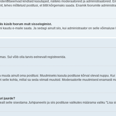
õi identfitseerivad kindlaid kasutajaid, näiteks moderaatoreid ja administraatoreid. 
it, tehes mõttetuid postitusi, et tiitlit kõrgemaks saada. Enamik foorumite adminis
siis küsib foorum mult sisselogimist.
mi kaudu e-maile saata. Ja sedagi ainult siis, kui administraator on selle võimaluse
as. Sul võib olla tarvis eelnevalt registreerida.
a muuta ainult oma postitusi. Muutmiseks kasuta postituse kõrval olevat nuppu. Ku
iri selle kohta, millal sa seda viimati muutsid. Moderaatorite muutmisest enamasti mä
ri juurde?
pealt selle sisestama
Juhtpaneelis
ja siis postituse valikutes määrama valiku "Lisa s