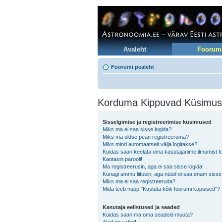
Avaleht
Foorum
Foorumi pealeht
Korduma Kippuvad Küsimu
Sisselgimise ja registreerimise küsimused
Miks ma ei saa sisse logida?
Miks ma üldse pean registreeruma?
Miks mind automaatselt välja logitakse?
Kuidas saan keelata oma kasutajanime ilmumist foo
Kaotasin parooli!
Ma registreerusin, aga ei saa sisse logida!
Kunagi ammu liitusin, aga nüüd ei saa enam sisse
Miks ma ei saa registreeruda?
Mida teeb nupp "Kustuta kõik foorumi küpsised"?
Kasutaja eelistused ja seaded
Kuidas saan ma oma seadeid muuta?