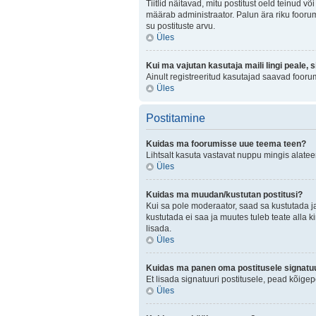
Tiitlid näitavad, mitu postitust oeld teinud v
määrab administraator. Palun ära riku foorum
su postituste arvu.
Üles
Kui ma vajutan kasutaja maili lingi peale, 
Ainult registreeritud kasutajad saavad fooru
Üles
Postitamine
Kuidas ma foorumisse uue teema teen?
Lihtsalt kasuta vastavat nuppu mingis alateem
Üles
Kuidas ma muudan/kustutan postitusi?
Kui sa pole moderaator, saad sa kustutada j
kustutada ei saa ja muutes tuleb teate alla k
lisada.
Üles
Kuidas ma panen oma postitusele signatuu
Et lisada signatuuri postitusele, pead kõige
Üles