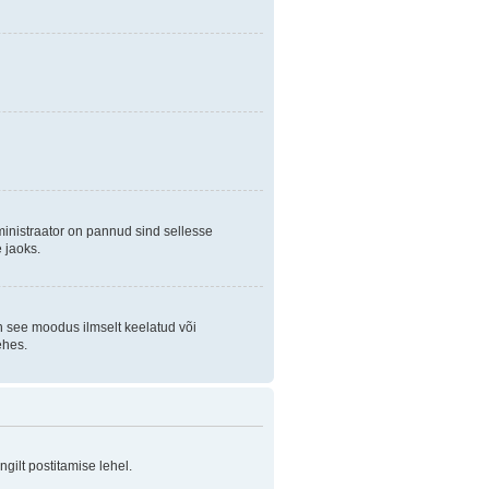
ministraator on pannud sind sellesse
 jaoks.
on see moodus ilmselt keelatud või
ehes.
ilt postitamise lehel.