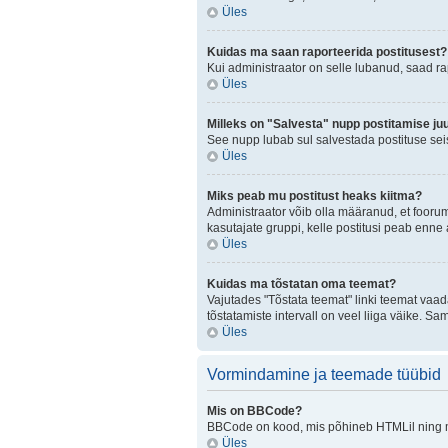
Üles
Kuidas ma saan raporteerida postitusest?
Kui administraator on selle lubanud, saad r
Üles
Milleks on "Salvesta" nupp postitamise ju
See nupp lubab sul salvestada postituse seis
Üles
Miks peab mu postitust heaks kiitma?
Administraator võib olla määranud, et fooru
kasutajate gruppi, kelle postitusi peab enn
Üles
Kuidas ma tõstatan oma teemat?
Vajutades "Tõstata teemat" linki teemat vaad
tõstatamiste intervall on veel liiga väike. Sa
Üles
Vormindamine ja teemade tüübid
Mis on BBCode?
BBCode on kood, mis põhineb HTMLil ning mis
Üles