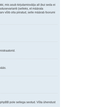
ki, mis asub kirjutamisvälja all (kui seda ei
stusevarianti (selleks, et määrata
arv võib olla piiratud, selle määrab foorumi
istraatorid.
pääs.
ja phpBB pole sellega seotud. Võta ühendust