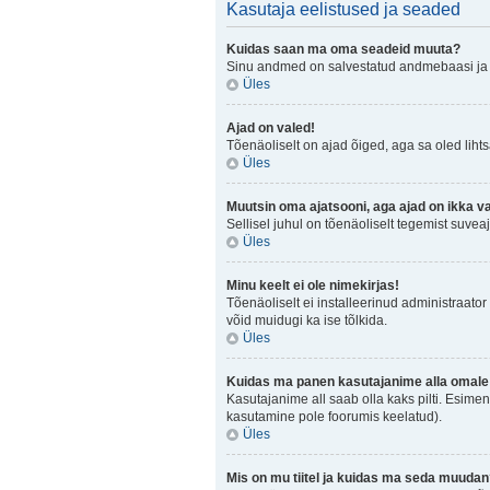
Kasutaja eelistused ja seaded
Kuidas saan ma oma seadeid muuta?
Sinu andmed on salvestatud andmebaasi j
Üles
Ajad on valed!
Tõenäoliselt on ajad õiged, aga sa oled lihtsa
Üles
Muutsin oma ajatsooni, aga ajad on ikka v
Sellisel juhul on tõenäoliselt tegemist suve
Üles
Minu keelt ei ole nimekirjas!
Tõenäoliselt ei installeerinud administraator 
võid muidugi ka ise tõlkida.
Üles
Kuidas ma panen kasutajanime alla omale 
Kasutajanime all saab olla kaks pilti. Esimen
kasutamine pole foorumis keelatud).
Üles
Mis on mu tiitel ja kuidas ma seda muuda