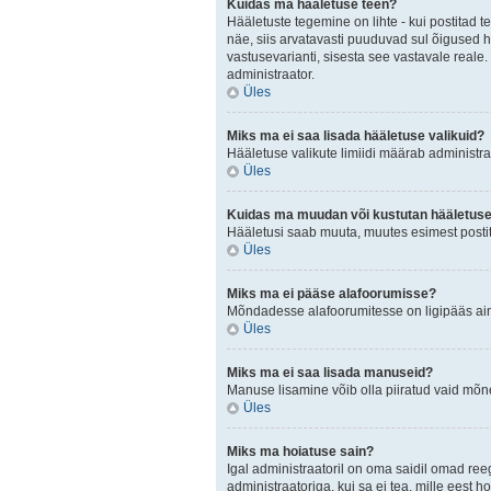
Kuidas ma hääletuse teen?
Hääletuste tegemine on lihte - kui postita
näe, siis arvatavasti puuduvad sul õigused h
vastusevarianti, sisesta see vastavale reale.
administraator.
Üles
Miks ma ei saa lisada hääletuse valikuid?
Hääletuse valikute limiidi määrab administraa
Üles
Kuidas ma muudan või kustutan hääletus
Hääletusi saab muuta, muutes esimest postit
Üles
Miks ma ei pääse alafoorumisse?
Mõndadesse alafoorumitesse on ligipääs ainul
Üles
Miks ma ei saa lisada manuseid?
Manuse lisamine võib olla piiratud vaid mõnel
Üles
Miks ma hoiatuse sain?
Igal administraatoril on oma saidil omad ree
administraatoriga, kui sa ei tea, mille eest h