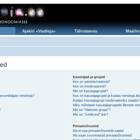
Ajakiri «Vaatleja»
Tähistaevas
Maailm
sed
Kasutajad ja grupid
Kes on administraatorid?
Kes on moderaatorid?
Mis on kasutajagrupid?
rumilolijate nimekirja?
Kus on kasutajagrupid ja kuidas nendega lii
Kuidas kasutajagrupi moderaatoriks saada?
Miks mõndade kasutajagruppide liikmete nim
!
Mis on "Vaikimisi grupp"?
Mis on "Juhtkond" link?
Privaatsõnumid
Ma ei saa privaatsõnumeid saata!
Ma saan soovimatuid privaatsõnumeid!