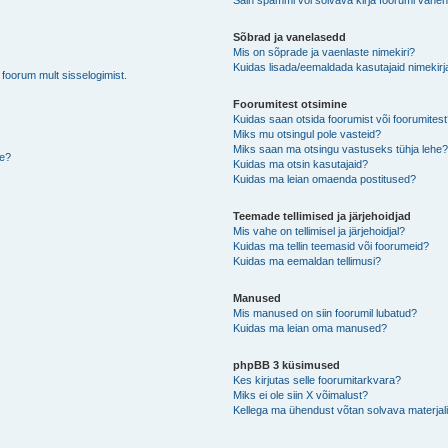
Sain spämmi või solvava kirja foorumi vahen
Sõbrad ja vanelasedd
Mis on sõprade ja vaenlaste nimekiri?
Kuidas lisada/eemaldada kasutajaid nimekirj
b foorum mult sisselogimist.
Foorumitest otsimine
Kuidas saan otsida foorumist või foorumites
Miks mu otsingul pole vasteid?
Miks saan ma otsingu vastuseks tühja lehe
de?
Kuidas ma otsin kasutajaid?
Kuidas ma leian omaenda postitused?
Teemade tellimised ja järjehoidjad
Mis vahe on tellimisel ja järjehoidjal?
Kuidas ma tellin teemasid või foorumeid?
Kuidas ma eemaldan tellimusi?
Manused
Mis manused on siin foorumil lubatud?
Kuidas ma leian oma manused?
phpBB 3 küsimused
Kes kirjutas selle foorumitarkvara?
Miks ei ole siin X võimalust?
Kellega ma ühendust võtan solvava materjali 