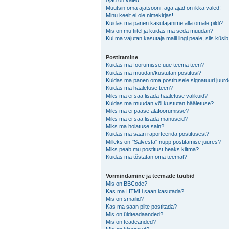
Ajad on valed!
Muutsin oma ajatsooni, aga ajad on ikka valed!
Minu keelt ei ole nimekirjas!
Kuidas ma panen kasutajanime alla omale pildi?
Mis on mu tiitel ja kuidas ma seda muudan?
Kui ma vajutan kasutaja maili lingi peale, siis küsi
Postitamine
Kuidas ma foorumisse uue teema teen?
Kuidas ma muudan/kustutan postitusi?
Kuidas ma panen oma postitusele signatuuri juur
Kuidas ma hääletuse teen?
Miks ma ei saa lisada hääletuse valikuid?
Kuidas ma muudan või kustutan hääletuse?
Miks ma ei pääse alafoorumisse?
Miks ma ei saa lisada manuseid?
Miks ma hoiatuse sain?
Kuidas ma saan raporteerida postitusest?
Milleks on "Salvesta" nupp postitamise juures?
Miks peab mu postitust heaks kiitma?
Kuidas ma tõstatan oma teemat?
Vormindamine ja teemade tüübid
Mis on BBCode?
Kas ma HTMLi saan kasutada?
Mis on smailid?
Kas ma saan pilte postitada?
Mis on üldteadaanded?
Mis on teadeanded?