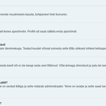
a nende muutmiseks kasuta
Juhtpaneel
linki foorumis.
lt teises ajavööndis. Profiili alt saad sättida enda ajavööndi.
aled!
ajale üleminekuga. Teatud kuudel võivad esineda selle tõttu väiksed nihked kellaajas
seda keelt või ei ole keegi seda veel tõlkinud. Võta temaga ühendust ja palu tal see i
pildi?
e on seotud tiitliga ja selle määrab administraator. Teine on avatar ja selle saad i
n?