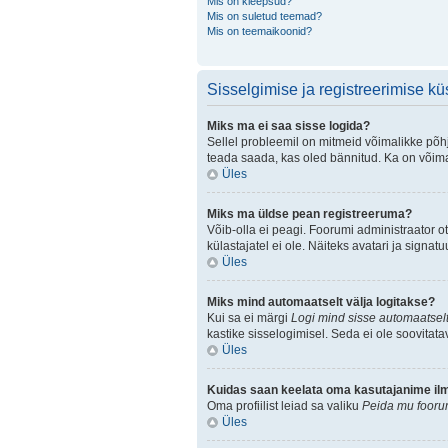
Mis on kleepsud?
Mis on suletud teemad?
Mis on teemaikoonid?
Sisselgimise ja registreerimise k
Miks ma ei saa sisse logida?
Sellel probleemil on mitmeid võimalikke põhju
teada saada, kas oled bännitud. Ka on võimal
Üles
Miks ma üldse pean registreeruma?
Võib-olla ei peagi. Foorumi administraator ot
külastajatel ei ole. Näiteks avatari ja sign
Üles
Miks mind automaatselt välja logitakse?
Kui sa ei märgi
Logi mind sisse automaatselt
kastike sisselogimisel. Seda ei ole soovitata
Üles
Kuidas saan keelata oma kasutajanime ilmu
Oma profiilist leiad sa valiku
Peida mu foorum
Üles