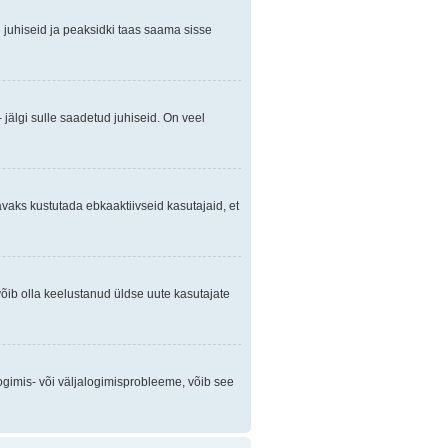
gi juhiseid ja peaksidki taas saama sisse
 jälgi sulle saadetud juhiseid. On veel
avaks kustutada ebkaaktiivseid kasutajaid, et
õib olla keelustanud üldse uute kasutajate
ogimis- või väljalogimisprobleeme, võib see