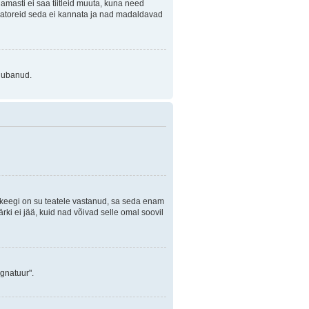
Enamasti ei saa tiitleid muuta, kuna need
traatoreid seda ei kannata ja nad madaldavad
 lubanud.
i keegi on su teatele vastanud, sa seda enam
rki ei jää, kuid nad võivad selle omal soovil
ignatuur".