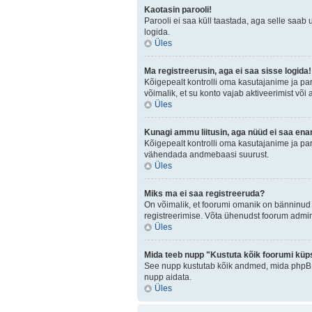
Kaotasin parooli!
Parooli ei saa küll taastada, aga selle saab 
logida.
Üles
Ma registreerusin, aga ei saa sisse logida!
Kõigepealt kontrolli oma kasutajanime ja paro
võimalik, et su konto vajab aktiveerimist või
Üles
Kunagi ammu liitusin, aga nüüd ei saa ena
Kõigepealt kontrolli oma kasutajanime ja par
vähendada andmebaasi suurust.
Üles
Miks ma ei saa registreeruda?
On võimalik, et foorumi omanik on bänninud 
registreerimise. Võta ühenudst foorum admini
Üles
Mida teeb nupp "Kustuta kõik foorumi küp
See nupp kustutab kõik andmed, mida phpBB o
nupp aidata.
Üles