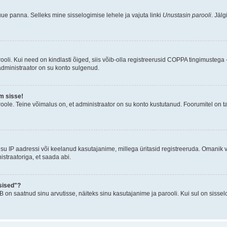
uue panna. Selleks mine sisselogimise lehele ja vajuta linki
Unustasin parooli
. Jäl
oli. Kui need on kindlasti õiged, siis võib-olla registreerusid COPPA tingimustega -
 administraator on su konto sulgenud.
m sisse!
oole. Teine võimalus on, et administraator on su konto kustutanud. Foorumitel on t
su IP aadressi või keelanud kasutajanime, millega üritasid registreeruda. Omanik v
straatoriga, et saada abi.
sised"?
n saatnud sinu arvutisse, näiteks sinu kasutajanime ja parooli. Kui sul on sissel