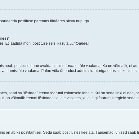
aporteerida postituse paremas ülaääres oleva nupuga.
ures?
e. Et laadida mõni postituse seis, kasuta
Juhtpaneel
i.
mis peab postituse enne avaldamist moderaator üle vaatama. Ka on võimalik, et ad
e avaldamist üle vaatama. Palun võta ühendust administraatoriga edasiste küsimuste
ates, saad sa "tõstada" teema foorumi esimesele lehele. Kui sa seda linki ei näe, 
muti on võimalik teemat tõstatada sellele vastates, kuid jälgi foorumi reegleid seda t
 on abiks postitamisel. Seda saab postitustes keelata. Täpsemad juhised saab ling