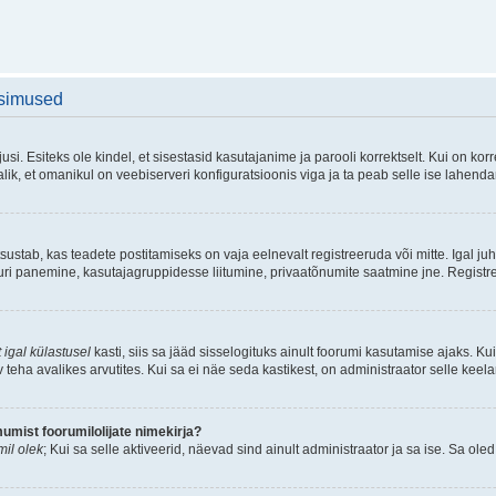
üsimused
si. Esiteks ole kindel, et sisestasid kasutajanime ja parooli korrektselt. Kui on k
ik, et omanikul on veebiserveri konfiguratsioonis viga ja ta peab selle ise lahend
sustab, kas teadete postitamiseks on vaja eelnevalt registreeruda või mitte. Igal juh
atuuri panemine, kasutajagruppidesse liitumine, privaatõnumite saatmine jne. Registr
 igal külastusel
kasti, siis sa jääd sisselogituks ainult foorumi kasutamise ajaks. Kui
v teha avalikes arvutites. Kui sa ei näe seda kastikest, on administraator selle keel
mist foorumilolijate nimekirja?
il olek
; Kui sa selle aktiveerid, näevad sind ainult administraator ja sa ise. Sa oled