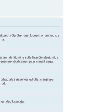
orrektsed, võta ühendust foorumi omanikuga, et
ama.
ul annab liitumine sulle lisavõimalusi, mida
eerumine võtab ainult paar minutit aega.
 tahad alati sisse logitud olla, märgi see
anud.
 varjatud kasutaja.