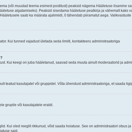
d teema (või muudad teema esimest postitust) peaksid nägema
Hääletuse lisamine
sak
ääletuse algatamiseks). Peaksid sisestama hääletuse pealkirja ja vähemalt kaks va
 Hääletusele saab ka määrata ajalimiidi, 0 tähendab piiramatut aega. Valikvastuste 
tor. Kui tunned vajadust ületada seda limiiti, kontakteeru administraatoriga
e?
ust. Kui keegi on juba hääletanud, saavad seda muuta ainult moderaatorid ja admin
t teatud kasutajatel või gruppidel. Võta ühendust administraatoriga, et saada ligi
e grupile või kasutajatele eraldi.
glid. Kui oled reeglit rikkunud, võid saada hoiatuse. See on administraatori otsus 
oiatuse said.