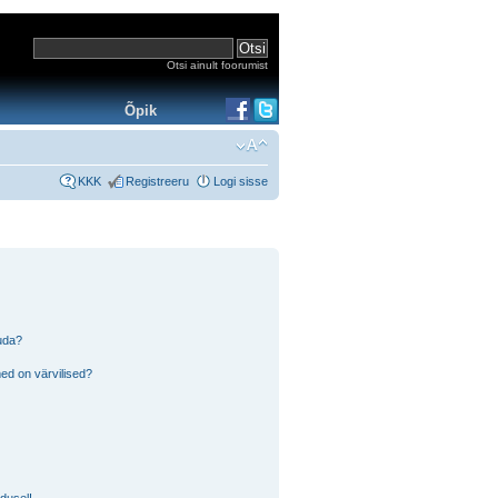
Otsi ainult foorumist
Õpik
KKK
Registreeru
Logi sisse
tuda?
ed on värvilised?