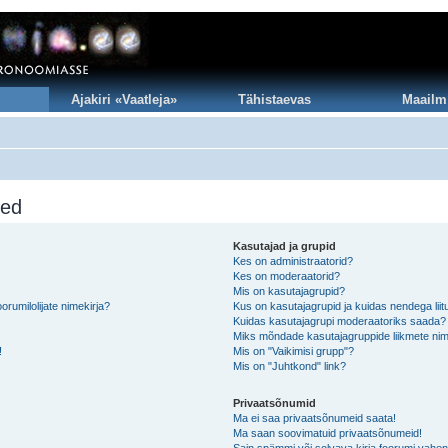
Ajakiri «Vaatleja»
Tähistaevas
Maailm
sed
Kasutajad ja grupid
Kes on administraatorid?
Kes on moderaatorid?
Mis on kasutajagrupid?
rumilolijate nimekirja?
Kus on kasutajagrupid ja kuidas nendega lii
Kuidas kasutajagrupi moderaatoriks saada?
Miks mõndade kasutajagruppide liikmete nim
!
Mis on "Vaikimisi grupp"?
Mis on "Juhtkond" link?
Privaatsõnumid
Ma ei saa privaatsõnumeid saata!
Ma saan soovimatuid privaatsõnumeid!