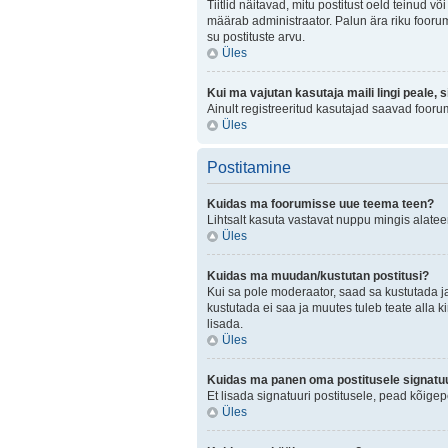
Tiitlid näitavad, mitu postitust oeld teinud v
määrab administraator. Palun ära riku foorum
su postituste arvu.
Üles
Kui ma vajutan kasutaja maili lingi peale, 
Ainult registreeritud kasutajad saavad fooru
Üles
Postitamine
Kuidas ma foorumisse uue teema teen?
Lihtsalt kasuta vastavat nuppu mingis alateem
Üles
Kuidas ma muudan/kustutan postitusi?
Kui sa pole moderaator, saad sa kustutada j
kustutada ei saa ja muutes tuleb teate alla k
lisada.
Üles
Kuidas ma panen oma postitusele signatuu
Et lisada signatuuri postitusele, pead kõige
Üles