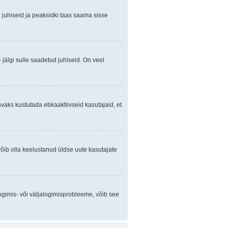
gi juhiseid ja peaksidki taas saama sisse
 jälgi sulle saadetud juhiseid. On veel
avaks kustutada ebkaaktiivseid kasutajaid, et
õib olla keelustanud üldse uute kasutajate
ogimis- või väljalogimisprobleeme, võib see