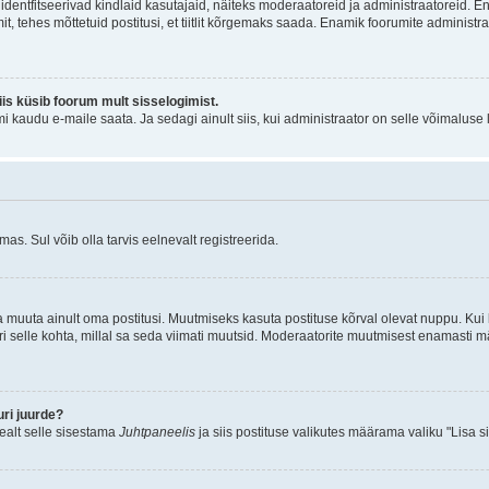
õi identfitseerivad kindlaid kasutajaid, näiteks moderaatoreid ja administraatoreid. 
it, tehes mõttetuid postitusi, et tiitlit kõrgemaks saada. Enamik foorumite adminis
siis küsib foorum mult sisselogimist.
mi kaudu e-maile saata. Ja sedagi ainult siis, kui administraator on selle võimaluse
as. Sul võib olla tarvis eelnevalt registreerida.
a muuta ainult oma postitusi. Muutmiseks kasuta postituse kõrval olevat nuppu. Ku
iri selle kohta, millal sa seda viimati muutsid. Moderaatorite muutmisest enamasti mä
ri juurde?
pealt selle sisestama
Juhtpaneelis
ja siis postituse valikutes määrama valiku "Lisa s