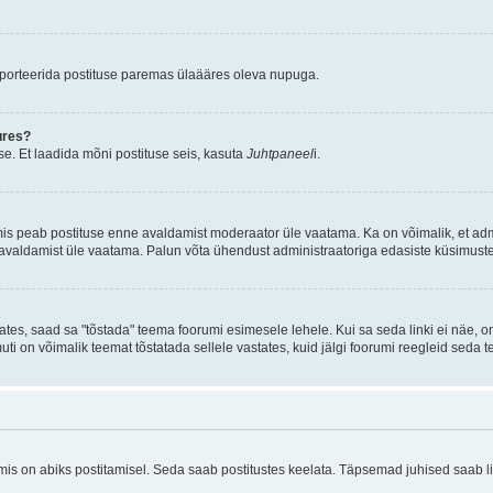
aporteerida postituse paremas ülaääres oleva nupuga.
ures?
e. Et laadida mõni postituse seis, kasuta
Juhtpaneel
i.
mis peab postituse enne avaldamist moderaator üle vaatama. Ka on võimalik, et ad
e avaldamist üle vaatama. Palun võta ühendust administraatoriga edasiste küsimuste
ates, saad sa "tõstada" teema foorumi esimesele lehele. Kui sa seda linki ei näe, 
muti on võimalik teemat tõstatada sellele vastates, kuid jälgi foorumi reegleid seda t
 on abiks postitamisel. Seda saab postitustes keelata. Täpsemad juhised saab ling