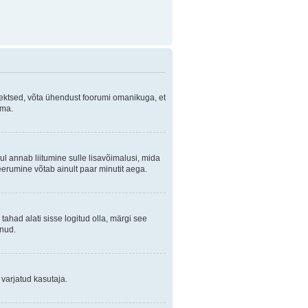
orrektsed, võta ühendust foorumi omanikuga, et
ama.
ul annab liitumine sulle lisavõimalusi, mida
eerumine võtab ainult paar minutit aega.
 tahad alati sisse logitud olla, märgi see
anud.
 varjatud kasutaja.