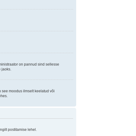
ministraator on pannud sind sellesse
 jaoks.
on see moodus ilmselt keelatud või
ehes.
ilt postitamise lehel.