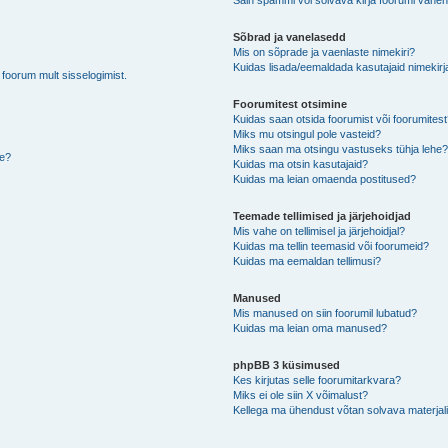
Sain spämmi või solvava kirja foorumi vahen
Sõbrad ja vanelasedd
Mis on sõprade ja vaenlaste nimekiri?
Kuidas lisada/eemaldada kasutajaid nimekirj
b foorum mult sisselogimist.
Foorumitest otsimine
Kuidas saan otsida foorumist või foorumites
Miks mu otsingul pole vasteid?
Miks saan ma otsingu vastuseks tühja lehe
de?
Kuidas ma otsin kasutajaid?
Kuidas ma leian omaenda postitused?
Teemade tellimised ja järjehoidjad
Mis vahe on tellimisel ja järjehoidjal?
Kuidas ma tellin teemasid või foorumeid?
Kuidas ma eemaldan tellimusi?
Manused
Mis manused on siin foorumil lubatud?
Kuidas ma leian oma manused?
phpBB 3 küsimused
Kes kirjutas selle foorumitarkvara?
Miks ei ole siin X võimalust?
Kellega ma ühendust võtan solvava materjali 