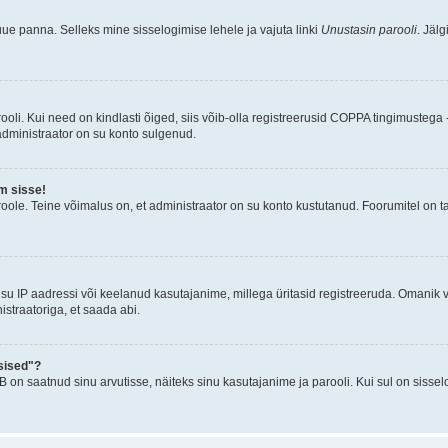
uue panna. Selleks mine sisselogimise lehele ja vajuta linki
Unustasin parooli
. Jäl
oli. Kui need on kindlasti õiged, siis võib-olla registreerusid COPPA tingimustega -
 administraator on su konto sulgenud.
m sisse!
oole. Teine võimalus on, et administraator on su konto kustutanud. Foorumitel on t
su IP aadressi või keelanud kasutajanime, millega üritasid registreeruda. Omanik v
straatoriga, et saada abi.
sised"?
n saatnud sinu arvutisse, näiteks sinu kasutajanime ja parooli. Kui sul on sissel