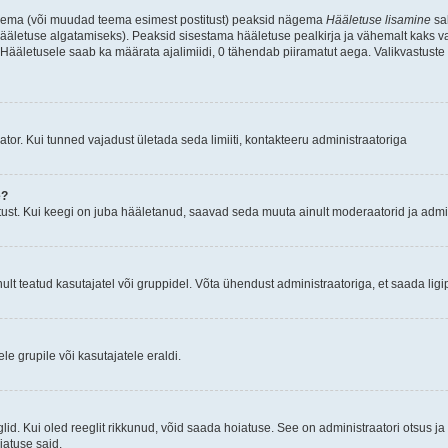
d teema (või muudad teema esimest postitust) peaksid nägema
Hääletuse lisamine
sak
ääletuse algatamiseks). Peaksid sisestama hääletuse pealkirja ja vähemalt kaks va
 Hääletusele saab ka määrata ajalimiidi, 0 tähendab piiramatut aega. Valikvastuste 
tor. Kui tunned vajadust ületada seda limiiti, kontakteeru administraatoriga
e?
ust. Kui keegi on juba hääletanud, saavad seda muuta ainult moderaatorid ja admin
t teatud kasutajatel või gruppidel. Võta ühendust administraatoriga, et saada ligi
e grupile või kasutajatele eraldi.
glid. Kui oled reeglit rikkunud, võid saada hoiatuse. See on administraatori otsus 
oiatuse said.