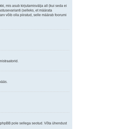
ki, mis asub kirjutamisvälja all (kui seda ei
stusevarianti (selleks, et määrata
arv võib olla piiratud, selle määrab foorumi
istraatorid.
pääs.
ja phpBB pole sellega seotud. Võta ühendust