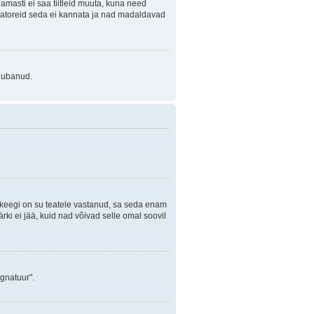
Enamasti ei saa tiitleid muuta, kuna need
traatoreid seda ei kannata ja nad madaldavad
 lubanud.
i keegi on su teatele vastanud, sa seda enam
rki ei jää, kuid nad võivad selle omal soovil
ignatuur".