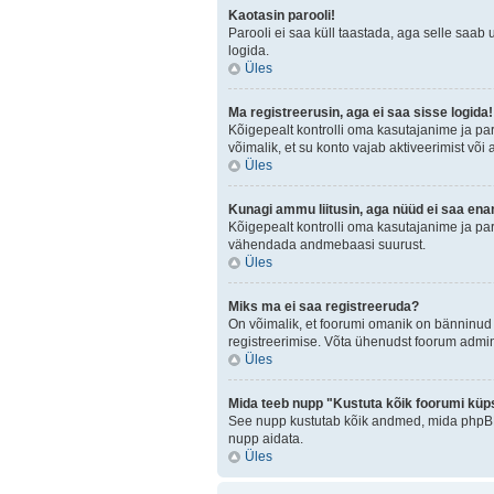
Kaotasin parooli!
Parooli ei saa küll taastada, aga selle saab 
logida.
Üles
Ma registreerusin, aga ei saa sisse logida!
Kõigepealt kontrolli oma kasutajanime ja paro
võimalik, et su konto vajab aktiveerimist või
Üles
Kunagi ammu liitusin, aga nüüd ei saa ena
Kõigepealt kontrolli oma kasutajanime ja par
vähendada andmebaasi suurust.
Üles
Miks ma ei saa registreeruda?
On võimalik, et foorumi omanik on bänninud 
registreerimise. Võta ühenudst foorum admini
Üles
Mida teeb nupp "Kustuta kõik foorumi küp
See nupp kustutab kõik andmed, mida phpBB o
nupp aidata.
Üles