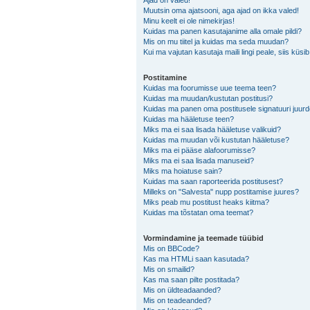
Ajad on valed!
Muutsin oma ajatsooni, aga ajad on ikka valed!
Minu keelt ei ole nimekirjas!
Kuidas ma panen kasutajanime alla omale pildi?
Mis on mu tiitel ja kuidas ma seda muudan?
Kui ma vajutan kasutaja maili lingi peale, siis küsi
Postitamine
Kuidas ma foorumisse uue teema teen?
Kuidas ma muudan/kustutan postitusi?
Kuidas ma panen oma postitusele signatuuri juur
Kuidas ma hääletuse teen?
Miks ma ei saa lisada hääletuse valikuid?
Kuidas ma muudan või kustutan hääletuse?
Miks ma ei pääse alafoorumisse?
Miks ma ei saa lisada manuseid?
Miks ma hoiatuse sain?
Kuidas ma saan raporteerida postitusest?
Milleks on "Salvesta" nupp postitamise juures?
Miks peab mu postitust heaks kiitma?
Kuidas ma tõstatan oma teemat?
Vormindamine ja teemade tüübid
Mis on BBCode?
Kas ma HTMLi saan kasutada?
Mis on smailid?
Kas ma saan pilte postitada?
Mis on üldteadaanded?
Mis on teadeanded?