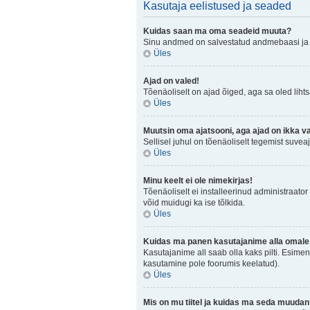
Kasutaja eelistused ja seaded
Kuidas saan ma oma seadeid muuta?
Sinu andmed on salvestatud andmebaasi j
Üles
Ajad on valed!
Tõenäoliselt on ajad õiged, aga sa oled lihtsa
Üles
Muutsin oma ajatsooni, aga ajad on ikka v
Sellisel juhul on tõenäoliselt tegemist suve
Üles
Minu keelt ei ole nimekirjas!
Tõenäoliselt ei installeerinud administraator 
võid muidugi ka ise tõlkida.
Üles
Kuidas ma panen kasutajanime alla omale 
Kasutajanime all saab olla kaks pilti. Esimen
kasutamine pole foorumis keelatud).
Üles
Mis on mu tiitel ja kuidas ma seda muuda