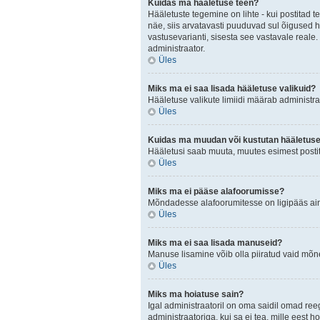
Kuidas ma hääletuse teen?
Hääletuste tegemine on lihte - kui postita
näe, siis arvatavasti puuduvad sul õigused h
vastusevarianti, sisesta see vastavale reale.
administraator.
Üles
Miks ma ei saa lisada hääletuse valikuid?
Hääletuse valikute limiidi määrab administraa
Üles
Kuidas ma muudan või kustutan hääletus
Hääletusi saab muuta, muutes esimest postit
Üles
Miks ma ei pääse alafoorumisse?
Mõndadesse alafoorumitesse on ligipääs ainul
Üles
Miks ma ei saa lisada manuseid?
Manuse lisamine võib olla piiratud vaid mõnel
Üles
Miks ma hoiatuse sain?
Igal administraatoril on oma saidil omad ree
administraatoriga, kui sa ei tea, mille eest h