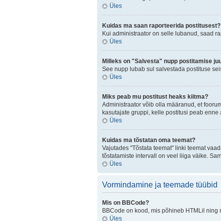
Üles
Kuidas ma saan raporteerida postitusest?
Kui administraator on selle lubanud, saad r
Üles
Milleks on "Salvesta" nupp postitamise ju
See nupp lubab sul salvestada postituse seis
Üles
Miks peab mu postitust heaks kiitma?
Administraator võib olla määranud, et fooru
kasutajate gruppi, kelle postitusi peab enn
Üles
Kuidas ma tõstatan oma teemat?
Vajutades "Tõstata teemat" linki teemat vaad
tõstatamiste intervall on veel liiga väike. Sa
Üles
Vormindamine ja teemade tüübid
Mis on BBCode?
BBCode on kood, mis põhineb HTMLil ning mis
Üles