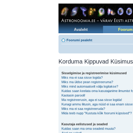
Avaleht
Foorum
Foorumi pealeht
Korduma Kippuvad Küsimu
Sisselgimise ja registreerimise küsimused
Miks ma ei saa sisse logida?
Miks ma üldse pean registreeruma?
Miks mind automaatselt välja logitakse?
Kuidas saan keelata oma kasutajanime ilmumist foo
Kaotasin parooli!
Ma registreerusin, aga ei saa sisse logida!
Kunagi ammu liitusin, aga nüüd ei saa enam sisse
Miks ma ei saa registreeruda?
Mida teeb nupp "Kustuta kõik foorumi küpsised"?
Kasutaja eelistused ja seaded
Kuidas saan ma oma seadeid muuta?