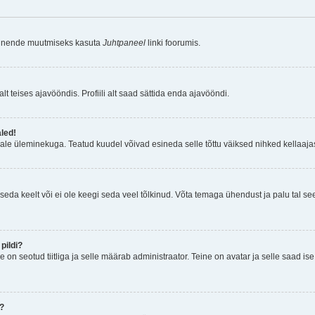
a nende muutmiseks kasuta
Juhtpaneel
linki foorumis.
lt teises ajavööndis. Profiili alt saad sättida enda ajavööndi.
aled!
ajale üleminekuga. Teatud kuudel võivad esineda selle tõttu väiksed nihked kellaajas
seda keelt või ei ole keegi seda veel tõlkinud. Võta temaga ühendust ja palu tal see i
pildi?
e on seotud tiitliga ja selle määrab administraator. Teine on avatar ja selle saad i
n?