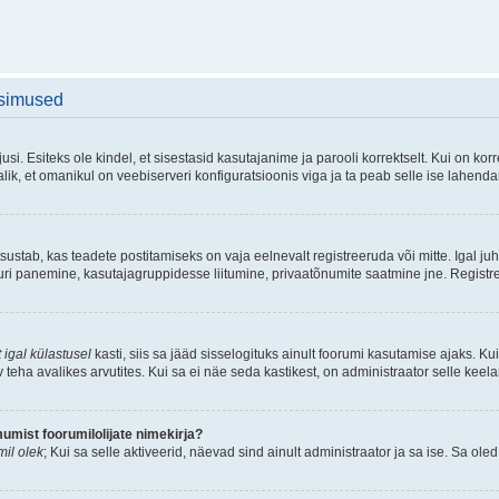
üsimused
si. Esiteks ole kindel, et sisestasid kasutajanime ja parooli korrektselt. Kui on k
ik, et omanikul on veebiserveri konfiguratsioonis viga ja ta peab selle ise lahend
sustab, kas teadete postitamiseks on vaja eelnevalt registreeruda või mitte. Igal juh
atuuri panemine, kasutajagruppidesse liitumine, privaatõnumite saatmine jne. Registr
 igal külastusel
kasti, siis sa jääd sisselogituks ainult foorumi kasutamise ajaks. Kui
v teha avalikes arvutites. Kui sa ei näe seda kastikest, on administraator selle keel
mist foorumilolijate nimekirja?
il olek
; Kui sa selle aktiveerid, näevad sind ainult administraator ja sa ise. Sa oled