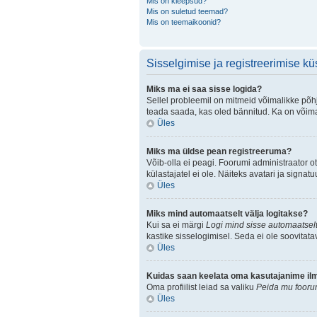
Mis on kleepsud?
Mis on suletud teemad?
Mis on teemaikoonid?
Sisselgimise ja registreerimise k
Miks ma ei saa sisse logida?
Sellel probleemil on mitmeid võimalikke põhju
teada saada, kas oled bännitud. Ka on võimal
Üles
Miks ma üldse pean registreeruma?
Võib-olla ei peagi. Foorumi administraator ot
külastajatel ei ole. Näiteks avatari ja sign
Üles
Miks mind automaatselt välja logitakse?
Kui sa ei märgi
Logi mind sisse automaatselt
kastike sisselogimisel. Seda ei ole soovitata
Üles
Kuidas saan keelata oma kasutajanime ilmu
Oma profiilist leiad sa valiku
Peida mu foorum
Üles