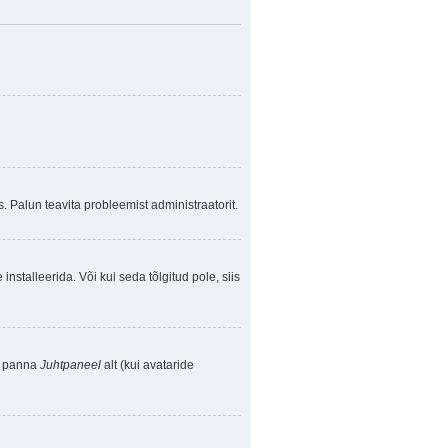
. Palun teavita probleemist administraatorit.
nstalleerida. Või kui seda tõlgitud pole, siis
se panna
Juhtpaneel
alt (kui avataride